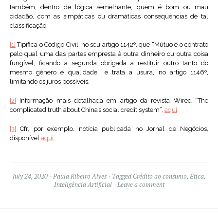
também, dentro de lógica semelhante, quem é bom ou mau
cidadão, com as simpáticas ou dramáticas consequências de tal
classificação.
[1]
Tipifica o Código Civil, no seu artigo 1142º, que “Mútuo é o contrato
pelo qual uma das partes empresta à outra dinheiro ou outra coisa
fungível, ficando a segunda obrigada a restituir outro tanto do
mesmo género e qualidade.” e trata a usura, no artigo 1146º,
limitando os juros possíveis.
[2]
Informação mais detalhada em artigo da revista Wired “The
complicated truth about China’s social credit system”,
aqui
.
[3]
Cfr, por exemplo, notícia publicada no Jornal de Negócios,
disponível
aqui
.
July 24, 2020
Paula Ribeiro Alves
Tagged
Crédito ao consumo
,
Ética
,
Inteligência Artificial
Leave a comment