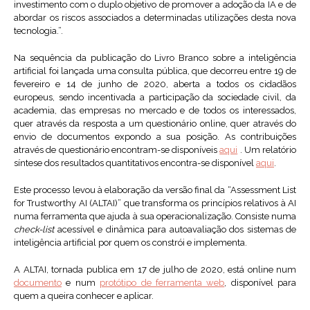
investimento com o duplo objetivo de promover a adoção da IA e de
abordar os riscos associados a determinadas utilizações desta nova
tecnologia.”.
Na sequência da publicação do Livro Branco sobre a inteligência
artificial foi lançada uma consulta pública, que decorreu entre 19 de
fevereiro e 14 de junho de 2020, aberta a todos os cidadãos
europeus, sendo incentivada a participação da sociedade civil, da
academia, das empresas no mercado e de todos os interessados,
quer através da resposta a um questionário online, quer através do
envio de documentos expondo a sua posição. As contribuições
através de questionário encontram-se disponíveis
aqui
. Um relatório
síntese dos resultados quantitativos encontra-se disponível
aqui
.
Este processo levou à elaboração da versão final da “Assessment List
for Trustworthy AI (ALTAI)” que transforma os princípios relativos à AI
numa ferramenta que ajuda à sua operacionalização. Consiste numa
check-list
acessível e dinâmica para autoavaliação dos sistemas de
inteligência artificial por quem os constrói e implementa.
A ALTAI, tornada publica em 17 de julho de 2020, está online num
documento
e num
protótipo de ferramenta web
, disponível para
quem a queira conhecer e aplicar.