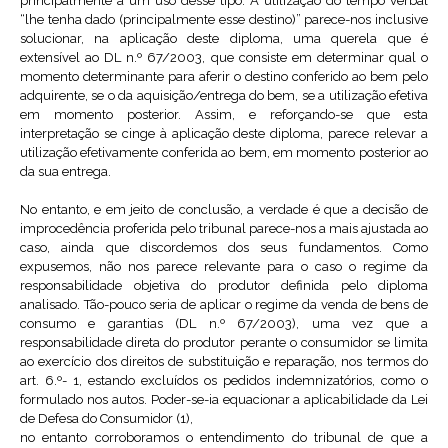
principalmente a um uso desse tipo. A utilização do tempo verbal
“lhe tenha dado (principalmente esse destino)” parece-nos inclusive
solucionar, na aplicação deste diploma, uma querela que é
extensível ao DL n.º 67/2003, que consiste em determinar qual o
momento determinante para aferir o destino conferido ao bem pelo
adquirente, se o da aquisição/entrega do bem, se a utilização efetiva
em momento posterior. Assim, e reforçando-se que esta
interpretação se cinge à aplicação deste diploma, parece relevar a
utilização efetivamente conferida ao bem, em momento posterior ao
da sua entrega.
No entanto, e em jeito de conclusão, a verdade é que a decisão de
improcedência proferida pelo tribunal parece-nos a mais ajustada ao
caso, ainda que discordemos dos seus fundamentos. Como
expusemos, não nos parece relevante para o caso o regime da
responsabilidade objetiva do produtor definida pelo diploma
analisado. Tão-pouco seria de aplicar o regime da venda de bens de
consumo e garantias (DL n.º 67/2003), uma vez que a
responsabilidade direta do produtor perante o consumidor se limita
ao exercício dos direitos de substituição e reparação, nos termos do
art. 6.º- 1, estando excluídos os pedidos indemnizatórios, como o
formulado nos autos. Poder-se-ia equacionar a aplicabilidade da Lei
de Defesa do Consumidor (1),
no entanto corroboramos o entendimento do tribunal de que a