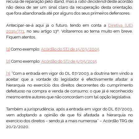
recusa de reparação pelo stand, mas a
ratio decidendi
deste acórdão
não deixa de ser um sinal claro da recuperação desta orientação,
que fora abandonada até por alguns dos seus primeiros defensores.
Antecipar-se-á aqui já o futuro, tendo em conta a
Diretiva (UE)
2019/771
, no seu artigo 13º. Voltaremos ao tema muito em breve.
Fiquem atentos.
[1]
Como exemplo:
Acórdão do STJ de 15/03/2005
[2]
Como exemplo:
Acórdão do STJ de 5/05/2015
[3]
“Com a entrada em vigor do DL 67/2003, a doutrina tem vindo a
aceitar que a vontade do legislador é efectivamente afastar a
hierarquia no exercício dos direitos decorrentes do cumprimento
defeituoso na compra e venda de consumo; o que já é reconhecido
mesmo entre autores que não concordam com tal opção legislativa.
Também a jurisprudência, após a entrada em vigor do DL 67/2003,
vem adoptando a opinião de que foi afastada a hierarquia no
exercício dos direitos – sendo já a mais numerosa” – Acórdão TRG de
20/2/2020.