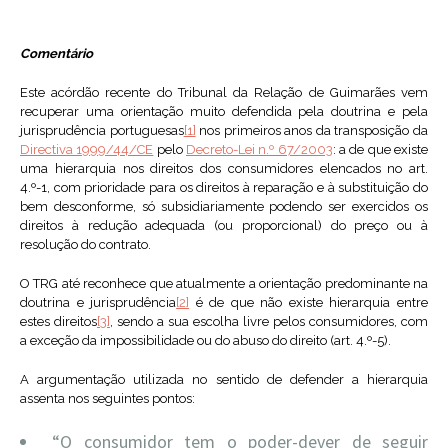
Comentário
Este acórdão recente do Tribunal da Relação de Guimarães vem
recuperar uma orientação muito defendida pela doutrina e pela
jurisprudência portuguesas
[1]
nos primeiros anos da transposição da
Directiva 1999/44/CE
pelo
Decreto-Lei n.º 67/2003
: a de que existe
uma hierarquia nos direitos dos consumidores elencados no art.
4.º-1, com prioridade para os direitos à reparação e à substituição do
bem desconforme, só subsidiariamente podendo ser exercidos os
direitos à redução adequada (ou proporcional) do preço ou à
resolução do contrato.
O TRG até reconhece que atualmente a orientação predominante na
doutrina e jurisprudência
[2]
é de que não existe hierarquia entre
estes direitos
[3]
, sendo a sua escolha livre pelos consumidores, com
a exceção da impossibilidade ou do abuso do direito (art. 4.º-5).
A argumentação utilizada no sentido de defender a hierarquia
assenta nos seguintes pontos:
“O consumidor tem o poder-dever de seguir