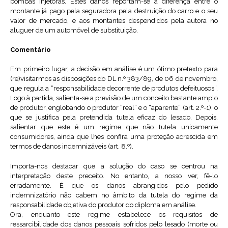
bombas injetoras. Estes danos reportam-se à diferença entre o
montante já pago pela seguradora pela destruição do carro e o seu
valor de mercado, e aos montantes despendidos pela autora no
aluguer de um automóvel de substituição.
Comentário
Em primeiro lugar, a decisão em análise é um ótimo pretexto para
(re)visitarmos as disposições do DL n.º 383/89, de 06 de novembro,
que regula a “responsabilidade decorrente de produtos defeituosos”.
Logo à partida, salienta-se a previsão de um conceito bastante amplo
de produtor, englobando o produtor “real” e o “aparente” (art. 2.º-1), o
que se justifica pela pretendida tutela eficaz do lesado. Depois,
salientar que este é um regime que não tutela unicamente
consumidores, ainda que lhes confira uma proteção acrescida em
termos de danos indemnizáveis (art. 8.º).
Importa-nos destacar que a solução do caso se centrou na
interpretação deste preceito. No entanto, a nosso ver, fê-lo
erradamente. É que os danos abrangidos pelo pedido
indemnizatório não cabem no âmbito da tutela do regime da
responsabilidade objetiva do produtor do diploma em análise.
Ora, enquanto este regime estabelece os requisitos de
ressarcibilidade dos danos pessoais sofridos pelo lesado (morte ou