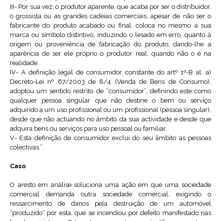
III- Por sua vez, o produtor aparente, que acaba por ser o distribuidor,
o grossista ou as grandes cadeias comerciais, apesar de não ser o
fabricante do produto acabado ou final, coloca no mesmo a sua
marca ou símbolo distintivo, induzindo o lesado em erro, quanto à
origem ou proveniência de fabricação do produto, dando-lhe a
aparência de ser ele próprio o produtor real, quando não o é na
realidade.
IV- A definição legal de consumidor, constante do artº 1º-B al. a)
Decreto-Lei nº 67/2003 de 8/4 (Venda de Bens de Consumo),
adoptou um sentido restrito de “consumidor”, definindo este como
qualquer pessoa singular que não destine o bem ou serviço
adquirido a um uso profissional ou um profissional (pessoa singular),
desde que não actuando no âmbito da sua actividade e desde que
adquira bens ou serviços para uso pessoal ou familiar.
V- Esta definição de consumidor exclui do seu âmbito as pessoas
colectivas.”
Caso
O aresto em análise soluciona uma ação em que uma sociedade
comercial demanda outra sociedade comercial, exigindo o
ressarcimento de danos pela destruição de um automóvel
“produzido” por esta, que se incendiou por defeito manifestado nas