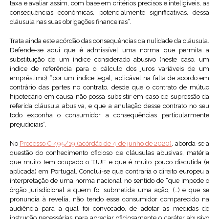
taxa e avaliar assim, com base em critérios precisos e inteligíveis, as
consequências económicas, potencialmente significativas, dessa
cláusula nas suas obrigações financeiras”.
Trata ainda este acórdão das consequências da nulidade da cláusula.
Defende-se aqui que é admissível uma norma que permita a
substituição de um índice considerado abusivo (neste caso, um
índice de referência para o cálculo dos juros variáveis de um
empréstimo) “por um índice legal, aplicável na falta de acordo em
contrário das partes no contrato, desde que o contrato de mútuo
hipotecário em causa não possa subsistir em caso de supressão da
referida cláusula abusiva, e que a anulação desse contrato no seu
todo exponha o consumidor a consequências particularmente
prejudiciais”.
No
Processo C‑495/19 (acórdão de 4 de junho de 2020)
, aborda-se a
questão do conhecimento oficioso de cláusulas abusivas, matéria
que muito tem ocupado o TJUE e que é muito pouco discutida (e
aplicada) em Portugal. Conclui-se que contraria o direito europeu a
interpretação de uma norma nacional no sentido de “que impede o
órgão jurisdicional a quem foi submetida uma ação, (…) e que se
pronuncia à revelia, não tendo esse consumidor comparecido na
audiência para a qual foi convocado, de adotar as medidas de
instrução necessárias para apreciar oficiosamente o caráter abusivo