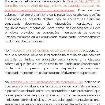
Começamos pelo âmbito de aplicação da
Diretiva 93/13/CEE, do
Conselho, de 5 de Abril de 1993, relativa às cláusulas abusivas nos
contratos celebrados com os consumidores
. Duas decisões
debruçam-se sobre o art. 1.º-2 da Diretiva, que estabelece que “as
disposições da presente diretiva não se aplicam às cláusulas
contratuais decorrentes de disposições legislativas ou
regulamentares imperativas, bem como das disposições ou dos
princípios previstos nas convenções internacionais de que os
Estados-Membros ou a Comunidade sejam parte, nomeadamente
no domínio dos transportes”.
No
Processo C‑779/18 (acórdão de 26 de março de 2020)
, conclui-
se que o preceito “deve ser interpretado no sentido de que não está
excluída do âmbito de aplicação desta diretiva uma cláusula
contratual que fixa o custo do crédito excluindo juros respeitando o
limite máximo previsto por uma disposição nacional, sem
necessariamente ter em conta os custos efetivamente suportados”.
No
Processo C‑125/18 (acórdão de 3 de março de 2020)
, defende-se
que se encontra abrangida “a cláusula de um contrato de mútuo
hipotecário celebrado entre um consumidor e um profissional, que
prevê que a taxa de juro aplicável ao mútuo se baseia num dos
índices de referência oficiais previstos pela regulamentação nacional
suscetíveis de ser aplicados pelas instituições de crédito aos mútuos