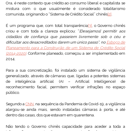
Ora, é neste contexto que crédito ao consumo liberal e capitalista se
mistura com o que usualmente é considerado totalitarismo
comunista, originando o “Sistema de Crédito Social” chinês
[2]
.
É um programa que, com total transparência
[3]
, o Governo chinês
criou e com toda a clareza explicou: “
[Desejamos] permitir aos
cidadãos de confiança que passeiem livremente sob o céu e
dificultar aos desacreditados darem um único passo”, no
Esboço de
Planeamento para a Construção de um Sistema de Crédito Social
(2014-2020)
. Conforme planeado, começou a ser implementado em
2014.
Para a sua concretização, foi instalado um sistema de vigilância
generalizado, através de câmaras que, ligadas a potentes sistemas
de inteligência artificial (AI – Artificial Intelligence) de
reconhecimento facial, permitem verificar infrações no espaço
público.
Segundo a
CNN
, na sequência da Pandemia de Covid-19, a vigilância
alargou-se ainda mais, sendo instaladas câmaras à porta, e até
dentro das casas, dos que estavam em quarentena.
Não tendo o Governo chinês capacidade para aceder a toda a