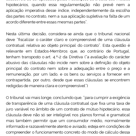
hipotecários, quando essa regulamentação não prevê nem a
aplicação imperativa desse índice, independentemente da escolha
das partes no contrato, nem a sua aplicação supletiva na falta de um
acordo diferente entre essas mesmas partes”.
Nesta última decisão, considera-se ainda que o tribunal nacional
deve “fiscalizar o caráter claro e compreensível de uma cláusula
contratual relativa ao objeto principal do contrato”. Esta questão é
relevante em Estados-Membros que, ao contrário de Portugal,
tenham transposto o art. 4.º-2 da Diretiva (“a avaliação do carácter
abusivo das cláusulas não incide nem sobre a definição do objeto
principal do contrato nem sobre a adequação entre o preço e a
remuneração, por um lado, e os bens ou serviços a fornecer em
contrapartida, por outro, desde que essas cláusulas se encontrem
redigidas de maneira clara e compreensível”)
O tribunal vai mais longe, concluindo que, “para cumprir a exigência
de transparência de uma cláusula contratual que fixa uma taxa de
juro variável no âmbito de um contrato de mútuo hipotecário, essa
cláusula deve não só ser inteligível nos planos formal e gramatical
mas também permitir que um consumidor médio, normalmente
informado e razoavelmente atento e avisado, esteja em condições de
compreender o funcionamento concreto do modo de cálculo dessa