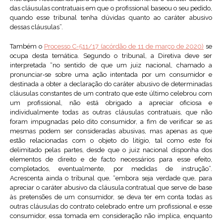
das cláusulas contratuais em que o profissional baseou o seu pedido,
quando esse tribunal tenha dúvidas quanto ao caráter abusivo
dessas cláusulas”.
Também o
Processo C-511/17 (acórdão de 11 de março de 2020)
se
ocupa desta temática. Segundo o tribunal, a Diretiva deve ser
interpretada “no sentido de que um juiz nacional, chamado a
pronunciar‑se sobre uma ação intentada por um consumidor e
destinada a obter a declaração do caráter abusivo de determinadas
cláusulas constantes de um contrato que este último celebrou com
um profissional, não está obrigado a apreciar oficiosa e
individualmente todas as outras cláusulas contratuais, que não
foram impugnadas pelo dito consumidor, a fim de verificar se as
mesmas podem ser consideradas abusivas, mas apenas as que
estão relacionadas com o objeto do litígio, tal como este foi
delimitado pelas partes, desde que o juiz nacional disponha dos
elementos de direito e de facto necessários para esse efeito,
completados, eventualmente, por medidas de instrução”.
Acrescenta ainda o tribunal que, “embora seja verdade que, para
apreciar o caráter abusivo da cláusula contratual que serve de base
às pretensões de um consumidor, se deva ter em conta todas as
outras cláusulas do contrato celebrado entre um profissional e esse
consumidor, essa tomada em consideração não implica, enquanto