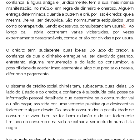
confiança. É figura antiga e, juridicamente, tem a sua mais intensa
manifestação, no mútuo, em regra de dinheiro e oneroso. Alguém
entrega determinada quantia a outrem e crê, por isso é credor, que a
mesma lhe vai ser devolvida. São normalmente estipulados juros
como contrapartida. Sendo excessivos, consubstanciam usura
[1]
. Ao
longo da História ocorreram várias vicissitudes, por vezes
extremamente desagradáveis, como a prisão por dívidas e por usura.
O crédito tem, subjacente, duas ideias. Do lado do credor, a
confiança de que o dinheiro entregue vai ser devolvido gerando,
entretanto, alguma remuneração e do lado do consumidor, a
possibilidade de aceder imediatamente a algo que precisa ou deseja,
diferindo o pagamento.
O sistema de crédito social chinês tem, subjacente, duas ideias. Do
lado do Estado e do credor, a confiança é substituída pela posse de
informação pessoal detalhada que determina se o consumidor vai
ou não pagar, assistida por uma vertente punitiva que desincentiva
fortemente algum desvio. Do lado do consumidor, a possibilidade de
consumir e viver bem se for bom cidadão e de ser fortemente
limitado no consumo e na vida se calhar a ser incluído numa lista
negra.
No mundo ocidental industrializado, o crédito ao consumo é um