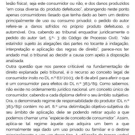
lesão física), seja este consumidor ou não, e dos danos produzidos
“em coisa diversa do produto defeituoso”, abrangendo neste ponto
apenas consumidores (lesado que tenha dado ao bem um destino
principalmente de uso ou consumo privado), o pedido do autor
refere-se a danos sofridos no próprio produto defeituoso, o
automóvel. Ora, cabendo ao tribunal enquadrar juridicamente o
pedido do autor (art. 5.º- 3 do Código de Processo Civil), “não
esta(ndo) sujeito às alegações das partes no tocante à indagação,
interpretação e aplicação das regras de direito”, parece-nos ter
andado mal o tribunal ao decidir a causa com apelo à disposição
analisada.
Outra questão que nos parece criticável na fundamentação de
direito explanada pelo tribunal, é o recurso ao conceito legal de
consumidor ínsito no DL n.º 67/2003, de 8 de abril para aferir o que
é um consumidor para efeitos do DL n.º 383/89. Como sabemos,
não existe no ordenamento jurídico nacional um conceito único de
consumidor, cabendo a cada diploma definir o seu âmbito subjetivo.
Ora, o denominado regime de responsabilidade do produtor (DL n.º
383/89) contém no art. 8.º uma delimitação objetivo-subjetiva do
seu âmbito de aplicação, dele se podendo retirar aquilo a que
podemos chamar uma “espécie de conceito de consumidor”. Assim,
aplica-se tal regime àquele que adquira um bem a que
normalmente seja dado um uso privado ou familiar e o destine