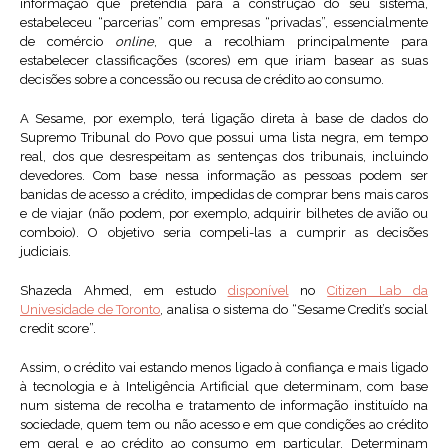
informação que pretendia para a construção do seu sistema,
estabeleceu “parcerias” com empresas “privadas”, essencialmente
de comércio
online
, que a recolhiam principalmente para
estabelecer classificações (scores) em que iriam basear as suas
decisões sobre a concessão ou recusa de crédito ao consumo.
A Sesame, por exemplo, terá ligação direta à base de dados do
Supremo Tribunal do Povo que possui uma lista negra, em tempo
real, dos que desrespeitam as sentenças dos tribunais, incluindo
devedores. Com base nessa informação as pessoas podem ser
banidas de acesso a crédito, impedidas de comprar bens mais caros
e de viajar (não podem, por exemplo, adquirir bilhetes de avião ou
comboio). O objetivo seria compeli-las a cumprir as decisões
judiciais.
Shazeda Ahmed, em estudo
disponível
no
Citizen Lab da
Univesidade de Toronto
, analisa o sistema do “Sesame Credit’s social
credit score”.
Assim, o crédito vai estando menos ligado à confiança e mais ligado
à tecnologia e à Inteligência Artificial que determinam, com base
num sistema de recolha e tratamento de informação instituído na
sociedade, quem tem ou não acesso e em que condições ao crédito
em geral e ao crédito ao consumo em particular. Determinam