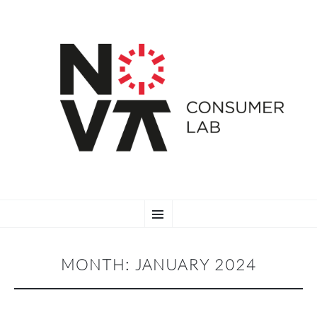
SKIP
Menu
TO
CONTENT
MONTH:
JANUARY 2024