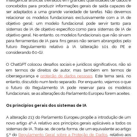
inteligência artificial treinados em grandes quantidades de dados e
concebidos para produzir informações gerais de saída capazes de
ser adaptados a uma grande variedade de tarefas. Não devemos
relacionar os modelos fundacionais exclusivamente com a IA de
objetivo geral: um modelo fundacional pode servir tanto para
sistemas de IA de objetivo específico como para sistemas de IA de
objetivo geral. No entanto, os modelos fundacionais que não sirvam
para ferramentas de IA para fins gerais não seriam abrangidos pelo
futuro Regulamento relativo à IA (alteração 101 do PE e
considerando 60-G).
O ChatGPT colocou desafios sociais e jurídicos significativos, não só
em termos de direitos de autor, mas também em termos de
cibersegurança e
proteção de dados pessoais
. Este tema será, no
entanto, discutido num texto separado. Por enquanto, vejamos o que
o futuro do Regulamento IA pode reservar para os modelos
fundacionais, se as alterações do Parlamento Europeu forem aceites.
Os princípios gerais dos sistemas de IA
A alteração 213 do Parlamento Europeu propõe a introdução de um
novo artigo 4º-A relativo aos princípios gerais aplicáveis a todos os
sistemas de IA. Trata-se, de certa forma, de um equivalente ao artigo
5.º do
Regulamento Geral sobre a Proteção de Dados
, relativo aos