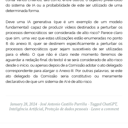
do sistema de IA ou a probabilidade de este ser utilizado de uma
determinada forma.
Deve uma IA generativa (que é um exemplo de um modelo
fundamental) capaz de produzir vídeos destinados a perturbar os
processos democráticos ser considerada de alto risco? Parece claro
que sim, uma vez que estas utilizações estão enumeradas no ponto
8 do anexo III, quer se destinem especificamente a perturbar os
processos democráticos quer sejam suscetíveis de ser utilizadas
para o efeito. O que não é claro neste momento (teremos de
aguardar a redação final do texto) é se será considerado de alto risco
desde o início, ou apenas depois de a Comissão adotar o ato delegado
correspondente para alargar o Anexo III. Por outras palavras, se este
ato delegado da Comissão seria constitutivo ou meramente
declarativo de que um sistema de AI é de alto risco.
January 28, 2024
José Antonio Castillo Parrilla
Tagged
ChatGPT
,
Inteligência Artificial
,
Proteção de dados pessoais
Leave a comment