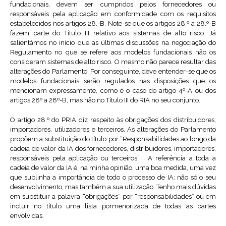
fundacionais, devem ser cumpridos pelos fornecedores ou
responsáveis pela aplicação em conformidade com os requisitos
estabelecidos nos artigos 28.-B. Note-se que os artigos 28.º a 28.º-B
fazem parte do Título III relativo aos sistemas de alto risco. Já
salientámos no início que as últimas discussões na negociação do
Regulamento no que se refere aos modelos fundacionais não os
consideram sistemas de alto risco. O mesmo não parece resultar das
alterações do Parlamento. Por conseguinte, deve entender-se que os
modelos fundacionais serão regulados nas disposições que os
mencionam expressamente, como é o caso do artigo 4º-A ou dos
artigos 28º a 28º-B, mas não no Título III do RIA no seu conjunto.
O artigo 28.º do PRIA diz respeito às obrigações dos distribuidores,
importadores, utilizadores e terceiros. As alterações do Parlamento
propõem a substituição do título por “Responsabilidades ao longo da
cadeia de valor da IA dos fornecedores, distribuidores, importadores,
responsáveis pela aplicação ou terceiros”. A referência a toda a
cadeia de valor da IA é, na minha opinião, uma boa medida, uma vez
que sublinha a importância de todo o processo de IA: não só o seu
desenvolvimento, mas também a sua utilização. Tenho mais dúvidas
em substituir a palavra “obrigações” por “responsabilidades” ou em
incluir no título uma lista pormenorizada de todas as partes
envolvidas.