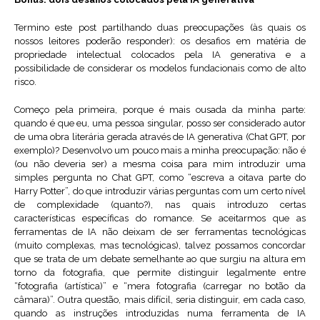
Termino este post partilhando duas preocupações (às quais os
nossos leitores poderão responder): os desafios em matéria de
propriedade intelectual colocados pela IA generativa e a
possibilidade de considerar os modelos fundacionais como de alto
risco.
Começo pela primeira, porque é mais ousada da minha parte:
quando é que eu, uma pessoa singular, posso ser considerado autor
de uma obra literária gerada através de IA generativa (Chat GPT, por
exemplo)? Desenvolvo um pouco mais a minha preocupação: não é
(ou não deveria ser) a mesma coisa para mim introduzir uma
simples pergunta no Chat GPT, como “escreva a oitava parte do
Harry Potter”, do que introduzir várias perguntas com um certo nível
de complexidade (quanto?), nas quais introduzo certas
características específicas do romance. Se aceitarmos que as
ferramentas de IA não deixam de ser ferramentas tecnológicas
(muito complexas, mas tecnológicas), talvez possamos concordar
que se trata de um debate semelhante ao que surgiu na altura em
torno da fotografia, que permite distinguir legalmente entre
“fotografia (artística)” e “mera fotografia (carregar no botão da
câmara)”. Outra questão, mais difícil, seria distinguir, em cada caso,
quando as instruções introduzidas numa ferramenta de IA