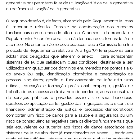
generativa nos permitem falar de utilização artística da IA generativa
ou de “mera utilização” da IA generativa.
O segundo desafio é, de facto, abrangido pelo Regulamento IA, mas
é importante referi-lo. Consiste na consideração dos modelos
fundacionais como sendo de alto risco. O anexo III da proposta de
Regulamento IA contém uma lista não fechada de sistemas de IA de
alto risco. No entanto, não se deve esquecer que a Comissão teria (na
proposta de Regulamento relativo à IA, artigo 7.º) teria poderes para
adotar atos delegados que alterem o anexo III para acrescentar
sistemas de IA que satisfaçam duas condições: destinar-se a ser
utilizados em qualquer dos domínios enumerados nos pontos 1 a 8
do anexo (ou seja, identificação biométrica e categorização de
pessoas singulares; gestão e funcionamento de infra-estruturas
críticas; educação e formação profissional, emprego, gestão de
trabalhadores e acesso ao trabalho independente; acesso e usufruto
de serviços públicos e privados essenciais e seus benefícios;
questões de aplicação da lei; gestão das migrações; asilo e controlo
financeiro; administração da justiça e processos democráticos);
comportar um risco de danos para a saúde e a segurança ou um
risco de consequências negativas para os direitos fundamentais que
seja equivalente ou superior aos riscos de danos associados aos
sistemas de IA de alto risco já mencionados no Anexo III, tendo em
conta vários critérios, tais como, entre outros, o objetivo pretendido