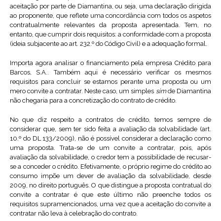
aceitação por parte de Diamantina, ou seja, uma declaração dirigida
ao proponente, que reflete uma concordância com todos os aspetos
contratualmente relevantes da proposta apresentada. Tem, no
entanto, que cumprir dois requisitos: a conformidade com a proposta
(ideia subjacente ao art. 232.º do Código Civil) e a adequação formal.
Importa agora analisar o financiamento pela empresa Crédito para
Barcos, S.A.. Também aqui é necessário verificar os mesmos
requisitos para concluir se estamos perante uma proposta ou um
mero convite a contratar. Neste caso, um simples
sim
de Diamantina
não chegaria para a concretização do contrato de crédito.
No que diz respeito a contratos de crédito, temos sempre de
considerar que, sem ter sido feita a avaliação da solvabilidade (art.
10.º do DL 133/2009), não é possível considerar a declaração como
uma proposta. Trata-se de um convite a contratar, pois, após
avaliação da solvabilidade, o credor tem a possibilidade de recusar-
se a conceder o crédito. Efetivamente, o próprio regime do crédito ao
consumo impõe um dever de avaliação da solvabilidade, desde
2009, no direito português. O que distingue a proposta contratual do
convite a contratar é que este último não preenche todos os
requisitos supramencionados, uma vez que a aceitação do convite a
contratar não leva à celebração do contrato.