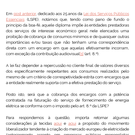
Em
post anterior
, dedicado aos 25 anos da
Lei dos Serviços Públicos
Essenciais
(LSPE), notámos que, tendo como pano de fundo o
princípio da boa-fé, aquele diploma impõe às entidades prestadoras
dos serviços de interesse económico geral nele elencados uma
proibição de cobrança de consumos mínimos e de quaisquer outras
importâncias e/ou taxas que não tenham uma correspondência
direta com um encargo em que aquelas efetivamente incorram,
com exceção da contribuição audiovisual
[1]
(art. 8.º).
A lei faz depender a repercussão no cliente final de valores diversos
dos especificamente respeitantes aos consumos realizados pelo
mesmo de um critério de correspetividade estrita com encargos que
a entidade realmente suporta com a efetiva prestação do serviço.
Posto isto, será que a cobrança dos encargos com a potência
contratada na faturação do serviço de fornecimento de energia
elétrica se conforma com o imposto pelo art. 8.º da LSPE?
Para respondemos à questão, importa retomar algumas
considerações já tecidas
aqui
e
aqui
a propósito do movimento
liberalizador tendente à criação do mercado europeu de eletricidade
(anteriormente assente em empresas públicas monopolistas