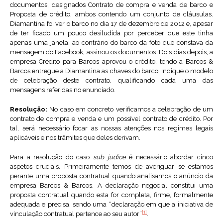
documentos, designados Contrato de compra e venda de barco e
Proposta de crédito, ambos contendo um conjunto de cláusulas.
Diamantina foi ver o barco no dia 17 de dezembro de 2012 e, apesar
de ter ficado um pouco desiludida por perceber que este tinha
apenas uma janela, ao contrário do barco da foto que constava da
mensagem do Facebook, assinou os documentos. Dois dias depois, a
empresa Crédito para Barcos aprovou o crédito, tendo a Barcos &
Barcos entregue a Diamantina as chaves do barco. Indique o modelo
de celebração deste contrato, qualificando cada uma das
mensagens referidas no enunciado.
Resolução:
No caso em concreto verificamos a celebração de um
contrato de compra e venda e um possível contrato de crédito. Por
tal, será necessário focar as nossas atenções nos regimes legais
aplicáveis e nos trâmites que deles derivam.
Para a resolução do caso
sub judice
é necessário abordar cinco
aspetos cruciais. Primeiramente temos de averiguar se estamos
perante uma proposta contratual quando analisamos o anúncio da
empresa Barcos & Barcos. A declaração negocial constitui uma
proposta contratual quando esta for completa, firme, formalmente
adequada e precisa, sendo uma “declaração em que a iniciativa de
[1]
vinculação contratual pertence ao seu autor”
.