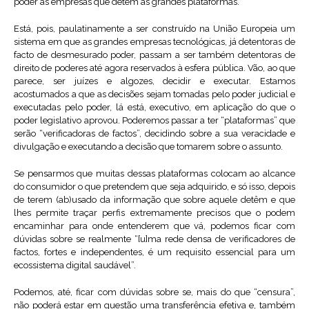
poder às empresas que detêm as grandes plataformas.
Está, pois, paulatinamente a ser construído na União Europeia um
sistema em que as grandes empresas tecnológicas, já detentoras de
facto de desmesurado poder, passam a ser também detentoras de
direito de poderes até agora reservados à esfera pública. Vão, ao que
parece, ser juízes e algozes, decidir e executar. Estamos
acostumados a que as decisões sejam tomadas pelo poder judicial e
executadas pelo poder, lá está, executivo, em aplicação do que o
poder legislativo aprovou. Poderemos passar a ter “plataformas” que
serão “verificadoras de factos”, decidindo sobre a sua veracidade e
divulgação e executando a decisão que tomarem sobre o assunto.
Se pensarmos que muitas dessas plataformas colocam ao alcance
do consumidor o que pretendem que seja adquirido, e só isso, depois
de terem (ab)usado da informação que sobre aquele detêm e que
lhes permite traçar perfis extremamente precisos que o podem
encaminhar para onde entenderem que vá, podemos ficar com
dúvidas sobre se realmente “[u]ma rede densa de verificadores de
factos, fortes e independentes, é um requisito essencial para um
ecossistema digital saudável”.
Podemos, até, ficar com dúvidas sobre se, mais do que “censura”,
não poderá estar em questão uma transferência efetiva e, também