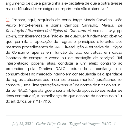
argumento de que a parte tinha a expectativa de que a outra tivesse
maior dificuldade em exigir o cumprimento não é atendível”.
[2]
Embora, aqui, seguindo de perto Jorge Morais Carvalho, João
Pedro Pinto-Ferreira e Joana Campos Carvalho,
Manual de
Resolução Alternativa de Litígios de Consumo
, Almedina, 2019, pp.
28-29, consideremos que “não existe qualquer fundamento objetivo
que permita a aplicação de regras e princípios diferentes aos
mesmos procedimentos de RALC [Resolução Alternativa de Litígios
de Consumo] apenas em função do tipo contratual em causa
[contrato de compra e venda ou de prestação de serviços]. Tal
interpretação poderia, aliás, conduzir a um efeito contrário ao
pretendido pela Diretiva RALC, reduzindo a confiança dos
consumidores no mercado interno em consequência da disparidade
de regras aplicáveis aos mesmos procedimentos”, justificando-se,
como tal, uma “interpretação extensiva” da norma do n.º 1 do art. 2.º
da Lei RALC, “que alargue o seu âmbito de aplicação aos restantes
tipos contratuais”, à semelhança do que decorre da norma do n.º 1
do art. 2.º da Lei n.º 24/96.
July 28, 2021
Carlos Filipe Costa
Tagged
Arbitragem
,
RALC
1