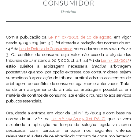
CONSUMIDOR
Doutrina
Com a publicação da
Lei n.º 63/2019, de 16 de agosto
, em vigor
desde 15.09.2019 (art. 3.º), foi alterada a redação das normas do art.
14.º da
Lei de Defesa do Consumidor
, nomeadamente os seus n.ºs 2 e
3. Os conflitos de consumo cujo valor não exceda a alçada dos
tribunais de 1.ª instância (€ 5 000, cf. art. 44.º-1 da
Lei n.º 62/2013
)
estão sujeitos a arbitragem necessária (
rectius
, arbitragem
potestativa) quando, por opção expressa dos consumidores, sejam
submetidos à apreciação de tribunal arbitral adstrito aos centros de
arbitragem de conflitos de consumo legalmente autorizados. Trata-
se de um alargamento do âmbito da arbitragem potestativa em
matéria de conflitos de consumo, até então circunscrito aos serviços
públicos essenciais.
Ora, desde a entrada em vigor da Lei n.º 63/2019 e com base na
norma do art. 2.º-1 da
Lei n.º 144/2015 (Lei RALC)
que se vem
discutindo a aplicação no tempo da solução legislativa acima
destacada, com particular enfoque nos seguintes critérios
relevantes: a) a data de celebração do contrato de consumo (anterior