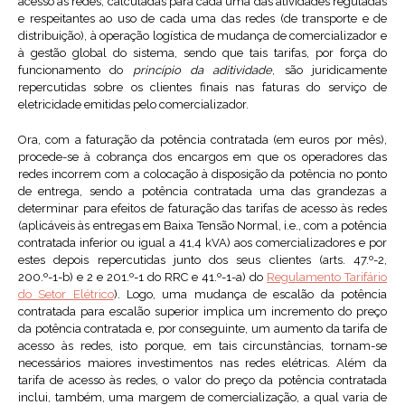
acesso às redes, calculadas para cada uma das atividades reguladas
e respeitantes ao uso de cada uma das redes (de transporte e de
distribuição), à operação logística de mudança de comercializador e
à gestão global do sistema, sendo que tais tarifas, por força do
funcionamento do
princípio da aditividade
, são juridicamente
repercutidas sobre os clientes finais nas faturas do serviço de
eletricidade emitidas pelo comercializador.
Ora, com a faturação da potência contratada (em euros por mês),
procede-se à cobrança dos encargos em que os operadores das
redes incorrem com a colocação à disposição da potência no ponto
de entrega, sendo a potência contratada uma das grandezas a
determinar para efeitos de faturação das tarifas de acesso às redes
(aplicáveis às entregas em Baixa Tensão Normal, i.e., com a potência
contratada inferior ou igual a 41,4 kVA) aos comercializadores e por
estes depois repercutidas junto dos seus clientes (arts. 47.º-2,
200.º-1-b) e 2 e 201.º-1 do RRC e 41.º-1-a) do
Regulamento Tarifário
do Setor Elétrico
). Logo, uma mudança de escalão da potência
contratada para escalão superior implica um incremento do preço
da potência contratada e, por conseguinte, um aumento da tarifa de
acesso às redes, isto porque, em tais circunstâncias, tornam-se
necessários maiores investimentos nas redes elétricas. Além da
tarifa de acesso às redes, o valor do preço da potência contratada
inclui, também, uma margem de comercialização, a qual varia de