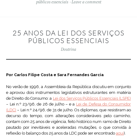
públicos essenciais
Leave a comment
25 ANOS DA LEI DOS SERVIÇOS
PÚBLICOS ESSENCIAIS
Doutrina
Por Carlos Filipe Costa e Sara Fernandes Garcia
No verão de 1996, a Assembleia da República discutiu em conjunto
e aprovou dois instrumentos legislativos estruturantes em matéria
de Direito do Consumo: a
Lei dos Serviços Públicos Essenciais (LSPE)
− Lei n.º 23/96, de 26 de julho – e a
Lei de Defesa do Consumidor
(LDC)
− Lei n.º 24/96, de 31 de julho. Os diplomas, que resistiram ao
decurso do tempo, com alterações consideráveis pelo caminho,
contam com 25 anos de vigência, feito histórico num ramo de Direito
pautado por inevitáveis e aceleradas mutações, o que convida à
reflexão (o balanço dos 25 anos da LDC pode ser encontrado
aqui
).