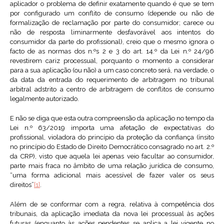
aplicador o problema de definir exatamente quando é que se tem
por configurado um conflito de consumo (depende ou não de
formalização de reclamação por parte do consumidor; carece ou
não de resposta liminarmente desfavorável aos intentos do
consumidor da parte do profissional), creio que o mesmo ignora o
facto de as normas dos n.ºs 2 e 3 do art. 14.º da Lei n.º 24/96
revestirem cariz processual, porquanto o momento a considerar
para a sua aplicação (ou não) a um caso concreto será, na verdade, o
da data da entrada do requerimento de arbitragem no tribunal
arbitral adstrito a centro de arbitragem de conflitos de consumo
legalmente autorizado.
E não se diga que esta outra compreensão da aplicação no tempo da
Lei n.º 63/2019 importa uma afetação de expectativas do
profissional, violadora do princípio da proteção da confiança (ínsito
no princípio do Estado de Direito Democrático consagrado no art. 2.º
da CRP), visto que aquela lei apenas veio facultar ao consumidor,
parte mais fraca no âmbito de uma relação jurídica de consumo,
“uma forma adicional mais acessível de fazer valer os seus
direitos”
[1]
.
Além de se conformar com a regra, relativa à competência dos
tribunais, da aplicação imediata da nova lei processual às ações
futuras (enquanto às ações pendentes se aplica a lei vigente no