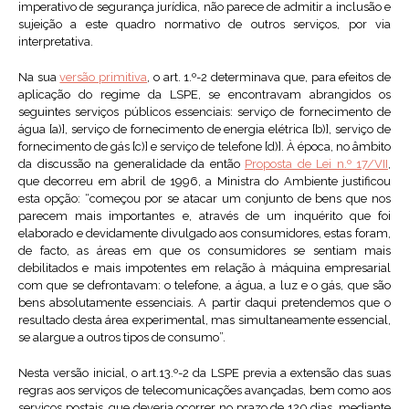
imperativo de segurança jurídica, não parece de admitir a inclusão e
sujeição a este quadro normativo de outros serviços, por via
interpretativa.
Na sua
versão primitiva
, o art. 1.º-2 determinava que, para efeitos de
aplicação do regime da LSPE, se encontravam abrangidos os
seguintes serviços públicos essenciais: serviço de fornecimento de
água [a)], serviço de fornecimento de energia elétrica [b)], serviço de
fornecimento de gás [c)] e serviço de telefone [d)]. À época, no âmbito
da discussão na generalidade da então
Proposta de Lei n.º 17/VII
,
que decorreu em abril de 1996, a Ministra do Ambiente justificou
esta opção: “começou por se atacar um conjunto de bens que nos
parecem mais importantes e, através de um inquérito que foi
elaborado e devidamente divulgado aos consumidores, estas foram,
de facto, as áreas em que os consumidores se sentiam mais
debilitados e mais impotentes em relação à máquina empresarial
com que se defrontavam: o telefone, a água, a luz e o gás, que são
bens absolutamente essenciais. A partir daqui pretendemos que o
resultado desta área experimental, mas simultaneamente essencial,
se alargue a outros tipos de consumo”.
Nesta versão inicial, o art.13.º-2 da LSPE previa a extensão das suas
regras aos serviços de telecomunicações avançadas, bem como aos
serviços postais, que deveria ocorrer no prazo de 120 dias, mediante