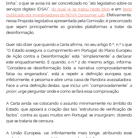
linha”, o que se avisa irá ser concretizado no “ato legislativo sobre os
serviços digitais (DSA)”,
do qual já se tratou neste blog
e em
texto
publicado por investigadores do NOVA Consumer Lab
. Efetivamente,
nessa Proposta legislativa apresentada pela Comissão, é preconizado
que sejam principalmente as grandes plataformas a tratar da
desinformação.
Quer isto dizer que quando a Carta afirma, no seu artigo 6.º, n.º 1 que
“O Estado assegura o cumprimento em Portugal do Plano Europeu
de Ação contra a Desinformação” está “simplesmente” a declarar
este enquadramento. E quando, o n.º 2 do mesmo artigo, informa:
“Considera-se desinformação toda a narrativa comprovadamente
falsa ou enganadora”, está a repetir a definição europeia que,
infelizmente, é péssima e abre uma caixa de Pandora avassaladora.
Face a uma definição destas, que inclui um “comprovadamente”
a
priori
, urge perguntar onde e como se fará essa comprovação.
A Carta ainda vai colocando o assunto minimamente no âmbito do
Estado, que apoiará a criação das tais “estruturas de verificação de
factos”, contra as quais muitos em Portugal se insurgiram, dizendo
que se trataria de censura.
A União Europeia, vai infinitamente mais longe, atribuindo esse