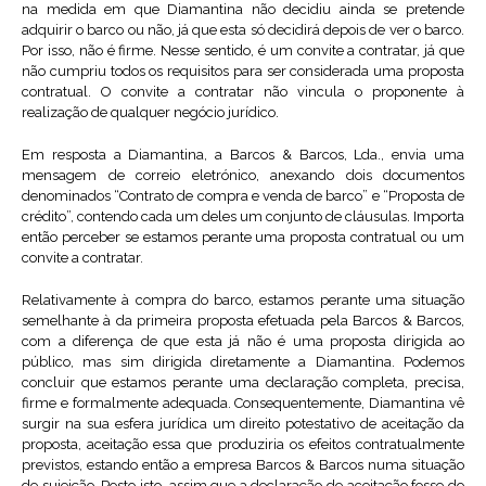
na medida em que Diamantina não decidiu ainda se pretende
adquirir o barco ou não, já que esta só decidirá depois de ver o barco.
Por isso, não é firme. Nesse sentido, é um convite a contratar, já que
não cumpriu todos os requisitos para ser considerada uma proposta
contratual. O convite a contratar não vincula o proponente à
realização de qualquer negócio jurídico.
Em resposta a Diamantina, a Barcos & Barcos, Lda., envia uma
mensagem de correio eletrónico, anexando dois documentos
denominados “Contrato de compra e venda de barco” e “Proposta de
crédito”, contendo cada um deles um conjunto de cláusulas. Importa
então perceber se estamos perante uma proposta contratual ou um
convite a contratar.
Relativamente à compra do barco, estamos perante uma situação
semelhante à da primeira proposta efetuada pela Barcos & Barcos,
com a diferença de que esta já não é uma proposta dirigida ao
público, mas sim dirigida diretamente a Diamantina. Podemos
concluir que estamos perante uma declaração completa, precisa,
firme e formalmente adequada. Consequentemente, Diamantina vê
surgir na sua esfera jurídica um direito potestativo de aceitação da
proposta, aceitação essa que produziria os efeitos contratualmente
previstos, estando então a empresa Barcos & Barcos numa situação
de sujeição. Posto isto, assim que a declaração de aceitação fosse do