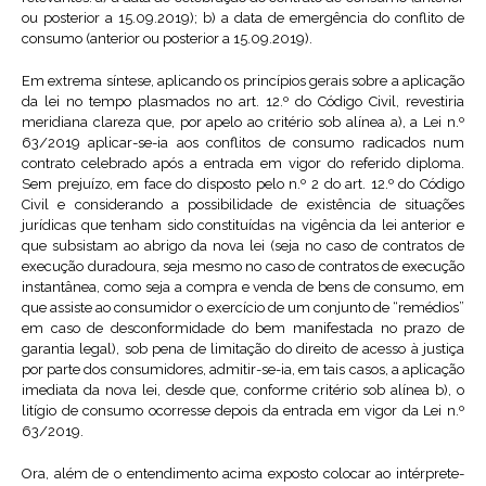
ou posterior a 15.09.2019); b) a data de emergência do conflito de
consumo (anterior ou posterior a 15.09.2019).
Em extrema síntese, aplicando os princípios gerais sobre a aplicação
da lei no tempo plasmados no art. 12.º do Código Civil, revestiria
meridiana clareza que, por apelo ao critério sob alínea a), a Lei n.º
63/2019 aplicar-se-ia aos conflitos de consumo radicados num
contrato celebrado após a entrada em vigor do referido diploma.
Sem prejuízo, em face do disposto pelo n.º 2 do art. 12.º do Código
Civil e considerando a possibilidade de existência de situações
jurídicas que tenham sido constituídas na vigência da lei anterior e
que subsistam ao abrigo da nova lei (seja no caso de contratos de
execução duradoura, seja mesmo no caso de contratos de execução
instantânea, como seja a compra e venda de bens de consumo, em
que assiste ao consumidor o exercício de um conjunto de “remédios”
em caso de desconformidade do bem manifestada no prazo de
garantia legal), sob pena de limitação do direito de acesso à justiça
por parte dos consumidores, admitir-se-ia, em tais casos, a aplicação
imediata da nova lei, desde que, conforme critério sob alínea b), o
litígio de consumo ocorresse depois da entrada em vigor da Lei n.º
63/2019.
Ora, além de o entendimento acima exposto colocar ao intérprete-