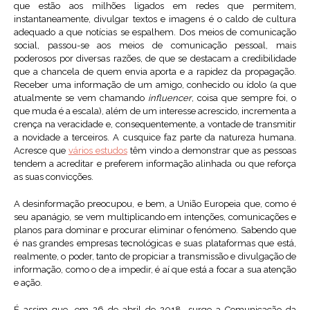
que estão aos milhões ligados em redes que permitem,
instantaneamente, divulgar textos e imagens é o caldo de cultura
adequado a que notícias se espalhem. Dos meios de comunicação
social, passou-se aos meios de comunicação pessoal, mais
poderosos por diversas razões, de que se destacam a credibilidade
que a chancela de quem envia aporta e a rapidez da propagação.
Receber uma informação de um amigo, conhecido ou ídolo (a que
atualmente se vem chamando
influencer
, coisa que sempre foi, o
que muda é a escala), além de um interesse acrescido, incrementa a
crença na veracidade e, consequentemente, a vontade de transmitir
a novidade a terceiros. A cusquice faz parte da natureza humana.
Acresce que
vários estudos
têm vindo a demonstrar que as pessoas
tendem a acreditar e preferem informação alinhada ou que reforça
as suas convicções.
A desinformação preocupou, e bem, a União Europeia que, como é
seu apanágio, se vem multiplicando em intenções, comunicações e
planos para dominar e procurar eliminar o fenómeno. Sabendo que
é nas grandes empresas tecnológicas e suas plataformas que está,
realmente, o poder, tanto de propiciar a transmissão e divulgação de
informação, como o de a impedir, é aí que está a focar a sua atenção
e ação.
É assim que, em 26 de abril de 2018, surge a Comunicação da