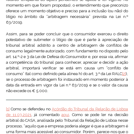
momento em que foram propostas), o entendimento que preconizo
oferece um momento objetivo e preciso para a inclusão (ou não) do
litígio no âmbito da “arbitragem necessária” prevista na Lei n.º
63/2019.
Assim, para se poder concluir que o consumidor exerceu o direito
potestativo de submeter o litígio de que é parte à apreciação de
tribunal arbitral adstrito a centro de arbitragem de conflitos de
consumo legalmente autorizado, com fundamento no disposto pelo
art. 14.º-2 e 3 da Lei de Defesa do Consumidor e, por essa via, afirmar
a competência do tribunal para conhecer, apreciar e decidir a ação
arbitral, importará verificar se está em causa um “conflito de
consumo” (tal como definido pela alínea h) do art. 3.º da Lei RALC
[2]
),
se o processo de arbitragem foi instaurado em momento posterior à
data da entrada em vigor da Lei n.º 63/2019 e se o valor da causa
não excede os € 5 000.
[1]
Como se defendeu no
Acórdão do Tribunal da Relação de Lisboa
de 11.03.2021
, já comentado
aqui
. Como se pode ler na decisão
arbitral do CASA, analisada pelo Tribunal da Relação de Lisboa nesse
processo, “aquilo que a empresa poderia alegar é que a arbitragem é
uma forma mais acessível ao consumidor. Porém, parece-nos que o