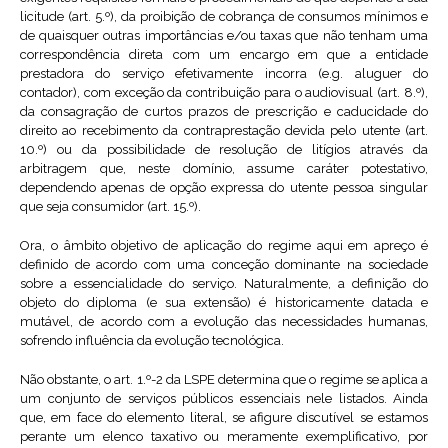
licitude (art. 5.º), da proibição de cobrança de consumos mínimos e
de quaisquer outras importâncias e/ou taxas que não tenham uma
correspondência direta com um encargo em que a entidade
prestadora do serviço efetivamente incorra (e.g. aluguer do
contador), com exceção da contribuição para o audiovisual (art. 8.º),
da consagração de curtos prazos de prescrição e caducidade do
direito ao recebimento da contraprestação devida pelo utente (art.
10.º) ou da possibilidade de resolução de litígios através da
arbitragem que, neste domínio, assume caráter potestativo,
dependendo apenas de opção expressa do utente pessoa singular
que seja consumidor (art. 15.º).
Ora, o âmbito objetivo de aplicação do regime aqui em apreço é
definido de acordo com uma conceção dominante na sociedade
sobre a essencialidade do serviço. Naturalmente, a definição do
objeto do diploma (e sua extensão) é historicamente datada e
mutável, de acordo com a evolução das necessidades humanas,
sofrendo influência da evolução tecnológica.
Não obstante, o art. 1.º-2 da LSPE determina que o regime se aplica a
um conjunto de serviços públicos essenciais nele listados. Ainda
que, em face do elemento literal, se afigure discutível se estamos
perante um elenco taxativo ou meramente exemplificativo, por