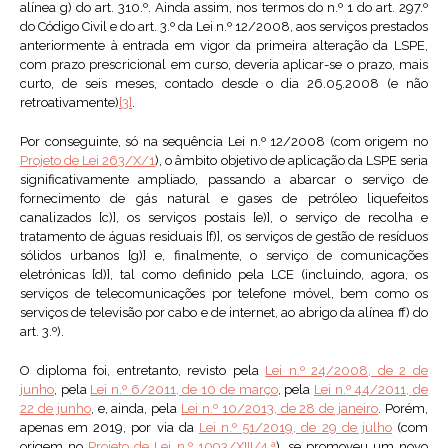
alínea g) do art. 310.º. Ainda assim, nos termos do n.º 1 do art. 297.º
do Código Civil e do art. 3.º da Lei n.º 12/2008, aos serviços prestados
anteriormente à entrada em vigor da primeira alteração da LSPE,
com prazo prescricional em curso, deveria aplicar-se o prazo, mais
curto, de seis meses, contado desde o dia 26.05.2008 (e não
retroativamente)
[3]
.
Por conseguinte, só na sequência Lei n.º 12/2008 (com origem no
Projeto de Lei 263/X/1
), o âmbito objetivo de aplicação da LSPE seria
significativamente ampliado, passando a abarcar o serviço de
fornecimento de gás natural e gases de petróleo liquefeitos
canalizados [c)], os serviços postais [e)], o serviço de recolha e
tratamento de águas residuais [f)], os serviços de gestão de resíduos
sólidos urbanos [g)] e, finalmente, o serviço de comunicações
eletrónicas [d)], tal como definido pela LCE (incluindo, agora, os
serviços de telecomunicações por telefone móvel, bem como os
serviços de televisão por cabo e de internet, ao abrigo da alínea ff) do
art. 3.º).
O diploma foi, entretanto, revisto pela
Lei n.º 24/2008, de 2 de
junho
, pela
Lei n.º 6/2011, de 10 de março
, pela
Lei n.º 44/2011, de
22 de junho
, e, ainda, pela
Lei n.º 10/2013, de 28 de janeiro
. Porém,
apenas em 2019, por via da
Lei n.º 51/2019, de 29 de julho
(com
origem no
Projeto de Lei n.º 1093/XIII/4.ª
), se promoveu um novo