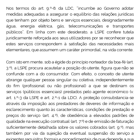
Nos termos do art. 9.º-8 da LDC, “incumbe ao Governo adotar
medidas adequadas a assegurar o equilíbrio das relações jurídicas
que tenham por objeto bens e serviços essenciais, designadamente
água, energia elétrica, gás, telecomunicações e transportes
públicos”. Em linha com este desiderato, a LSPE confere tutela
juridicamente reforçada aos seus utilizadores por se reconhecer que
estes serviços correspondem à satisfação das necessidades mais
elementares, que assumem um caráter primordial, na vida corrente.
Com isto em mente, sob a égide do princípio norteador da boa-fé (art.
3.º), a LSPE procura acautelar a posição do utente, figura que não se
confunde com a do consumidor. Com efeito, o conceito de utente
abrange qualquer pessoa singular ou coletiva, independentemente
do fim (profissional ou não profissional) a que se destinam os
serviços (públicos essenciais) prestados pelo agente económico (v.
art. 1.º-3 da LSPE e art. 2.º-1 da LDC). A proteção consubstancia-se
através da imposição aos prestadores de deveres de informação e
esclarecimento quanto às características, condições de prestação e
preços do serviço (art. 4.º), de obediência a elevados padrões de
qualidade na execução contratual (art. 7.º) e de emissão de faturação
suficientemente detalhada sobre os valores cobrados (art. 9.º), mas
também por via da sujeição da eventual suspensão do serviço a
exigentes requisitos formais e procedimentais de que depende a sua