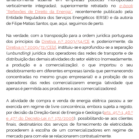
verticalmente integradas), superiormente retratado no
e-book
“Reflexões de Direito da Energia”
, recentemente publicado pela
Entidade Reguladora dos Serviços Energéticos (ERSE) e da autoria
de Filipe Matias Santos, que, aqui, seguimos de perto.
Na verdade, com a transposição para a ordem jurídica portuguesa
dos princípios da
Diretiva n.º 2003/54/CE
e, posteriormente, da
Diretiva n.º 2009/72/CE
[2]
, instituiu-se e aprofundou-se a separação
(
unbundling
) jurídica dos operadores das redes de transporte e de
distribuição das demais atividades do setor elétrico (nomeadamente,
a produção e a comercialização), o que importou o seu
desdobramento em diferentes empresas (ainda que permanecendo
concentradas no mesmo grupo empresarial) e a proibição de os
operadores das redes comercializarem energia (atividade que
apenas é permitida aos produtores e aos comercializadores).
A atividade de compra e venda de energia elétrica passou a ser
exercida em regime de livre concorrência, embora sujeita a registo,
por decisão da Direção-Geral de Energia e Geologia (
arts. 45.º-1, 46.º
e 47.º do Decreto-Lei n.º 172/2006
), possibilitando-se aos clientes
finais, destinatários dos serviços de fornecimento de eletricidade,
procederem à escolha de um comercializadores em regime de
mercado para com ele se relacionarem contratualmente.