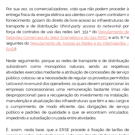
Por sua vez, os comercializadores, visto que não podem proceder à
entrega física da energia elétrica aos utentes com quem contratam o
fornecimento, gozam do direito de livre acesso às infraestruturas de
transporte e de distribuição (
third-party access to networks
) por
força de contratos de uso das redes (art. 351.º do
Regulamento de
Relações Comerciais do Setor Energético e do Gás (RRC)
e arts. 8.º e
seguintes do
Regulamento de Acesso às Redes e às Interligações –
RARI
).
Neste seguimento, porque as redes de transporte e de distribuição
subsistiram como monopólios naturais, sendo as respetivas
atividades exercidas mediante a atribuição de concessões de serviço
público, colocou-se a necessidade de regular os proveitos permitidos
(
allowed revenues
) dos operadores, os quais devem proporcionar às
empresas concessionárias uma remuneração bastante (mas não
desproporcional) para a recuperação do investimento na instalação,
manutenção e atualização das infraestruturas que têm a seu cargo e
o cumprimento, de modo eficiente, das obrigações de serviço
público e padrões de qualidade a que se encontram vinculados,
impedindo a subsidiação cruzada entre atividades.
É, assim, nesta base, que a ERSE procede à fixação de tarifas de