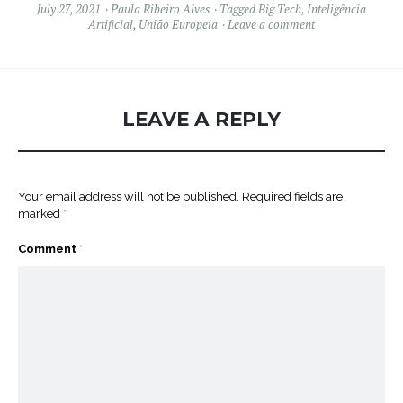
July 27, 2021
Paula Ribeiro Alves
Tagged
Big Tech
,
Inteligência
Artificial
,
União Europeia
Leave a comment
LEAVE A REPLY
Your email address will not be published.
Required fields are
marked
*
Comment
*