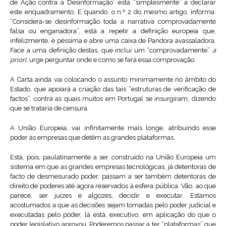
de Ação contra a Desinformação” está “simplesmente” a declarar
este enquadramento. E quando, o n.º 2 do mesmo artigo, informa:
“Considera-se desinformação toda a narrativa comprovadamente
falsa ou enganadora”, está a repetir a definição europeia que,
infelizmente, é péssima e abre uma caixa de Pandora avassaladora.
Face a uma definição destas, que inclui um “comprovadamente”
a
priori
, urge perguntar onde e como se fará essa comprovação.
A Carta ainda vai colocando o assunto minimamente no âmbito do
Estado, que apoiará a criação das tais “estruturas de verificação de
factos”, contra as quais muitos em Portugal se insurgiram, dizendo
que se trataria de censura.
A União Europeia, vai infinitamente mais longe, atribuindo esse
poder às empresas que detêm as grandes plataformas.
Está, pois, paulatinamente a ser construído na União Europeia um
sistema em que as grandes empresas tecnológicas, já detentoras de
facto de desmesurado poder, passam a ser também detentoras de
direito de poderes até agora reservados à esfera pública. Vão, ao que
parece, ser juízes e algozes, decidir e executar. Estamos
acostumados a que as decisões sejam tomadas pelo poder judicial e
executadas pelo poder, lá está, executivo, em aplicação do que o
poder legislativo aprovou. Poderemos passar a ter “plataformas” que