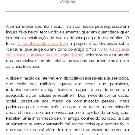
Doutrina
A denominada “desinformação”, mais conhecida pela expressão em
inglês “fake news” tem vindo a aumentar, quer em quantidade, quer
em consciencialização da sua existência por parte do público. O
tema
já foi abordado neste blog
a propósito da discussão sobre
“censura” que se gerou em torno do artigo 6.º da
Carta Portuguesa
de Direitos Humanos na Era Digital
(
Carta
). Voltamos ao assunto de
uma perspetiva diferente, relativa ao seu enquadramento no âmbito
da União Europeia.
A disseminação da internet, em dispositivos acessíveis a quase todos,
que estão aos milhões ligados em redes que permitem,
instantaneamente, divulgar textos e imagens é o caldo de cultura
adequado a que notícias se espalhem. Dos meios de comunicação
social, passou-se aos meios de comunicação pessoal, mais
poderosos por diversas razões, de que se destacam a credibilidade
que a chancela de quem envia aporta e a rapidez da propagação.
Receber uma informação de um amigo, conhecido ou ídolo (a que
atualmente se vem chamando
influencer
, coisa que sempre foi, o
que muda é a escala), além de um interesse acrescido, incrementa a