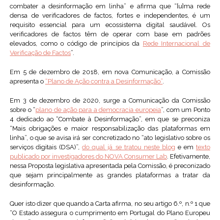
combater a desinformação em linha” e afirma que “[u]ma rede
densa de verificadores de factos, fortes e independentes, é um
requisito essencial para um ecossistema digital saudável. Os
verificadores de factos têm de operar com base em padrões
elevados, como o código de princípios da
Rede Internacional de
Verificação de Factos
”.
Em 5 de dezembro de 2018, em nova Comunicação, a Comissão
apresenta o
“Plano de Ação contra a Desinformação”
.
Em 3 de dezembro de 2020, surge a Comunicação da Comissão
sobre o “
plano de ação para a democracia europeia
”, com um Ponto
4 dedicado ao “Combate à Desinformação”, em que se preconiza
“Mais obrigações e maior responsabilização das plataformas em
linha”, o que se avisa irá ser concretizado no “ato legislativo sobre os
serviços digitais (DSA)”,
do qual já se tratou neste blog
e em
texto
publicado por investigadores do NOVA Consumer Lab
. Efetivamente,
nessa Proposta legislativa apresentada pela Comissão, é preconizado
que sejam principalmente as grandes plataformas a tratar da
desinformação.
Quer isto dizer que quando a Carta afirma, no seu artigo 6.º, n.º 1 que
“O Estado assegura o cumprimento em Portugal do Plano Europeu