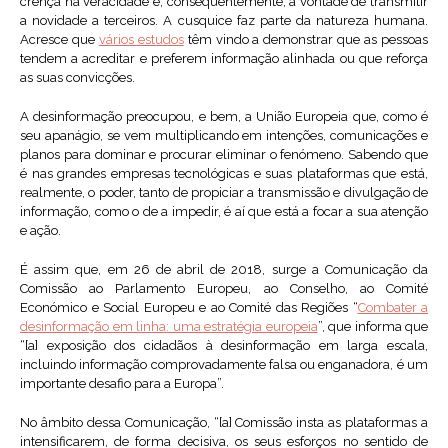
crença na veracidade e, consequentemente, a vontade de transmitir
a novidade a terceiros. A cusquice faz parte da natureza humana.
Acresce que
vários estudos
têm vindo a demonstrar que as pessoas
tendem a acreditar e preferem informação alinhada ou que reforça
as suas convicções.
A desinformação preocupou, e bem, a União Europeia que, como é
seu apanágio, se vem multiplicando em intenções, comunicações e
planos para dominar e procurar eliminar o fenómeno. Sabendo que
é nas grandes empresas tecnológicas e suas plataformas que está,
realmente, o poder, tanto de propiciar a transmissão e divulgação de
informação, como o de a impedir, é aí que está a focar a sua atenção
e ação.
É assim que, em 26 de abril de 2018, surge a Comunicação da
Comissão ao Parlamento Europeu, ao Conselho, ao Comité
Económico e Social Europeu e ao Comité das Regiões “
Combater a
desinformação em linha: uma estratégia europeia
”, que informa que
“[a] exposição dos cidadãos à desinformação em larga escala,
incluindo informação comprovadamente falsa ou enganadora, é um
importante desafio para a Europa”.
No âmbito dessa Comunicação, “[a] Comissão insta as plataformas a
intensificarem, de forma decisiva, os seus esforços no sentido de