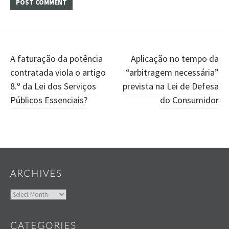
Post
A faturação da potência
Aplicação no tempo da
contratada viola o artigo
“arbitragem necessária”
navigation
8.º da Lei dos Serviços
prevista na Lei de Defesa
Públicos Essenciais?
do Consumidor
Widgets
ARCHIVES
Archives
CATEGORIES