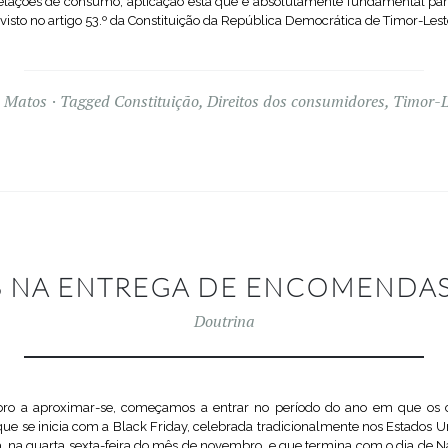
 relações de consumo, aplicação esta que é absolutamente fundamental para 
sto no artigo 53.º da Constituição da República Democrática de Timor-Lest
 Matos
Tagged
Constituição
,
Direitos dos consumidores
,
Timor-L
S NA ENTREGA DE ENCOMENDAS
Doutrina
ro a aproximar-se, começamos a entrar no período do ano em que os 
 que se inicia com a Black Friday, celebrada tradicionalmente nos Estados 
ja, na quarta sexta-feira do mês de novembro, e que termina com o dia de 