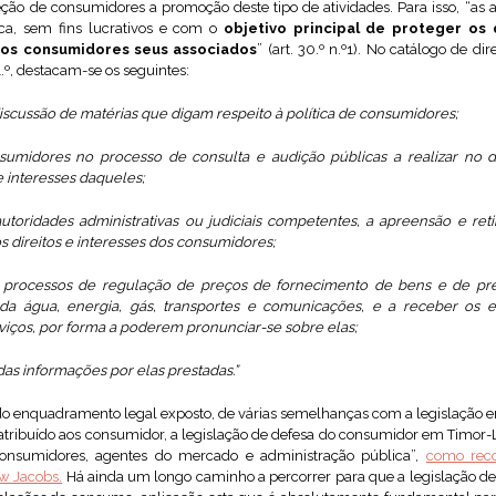
ão de consumidores a promoção deste tipo de atividades. Para isso, “as
ica, sem fins lucrativos e com o
objetivo principal de proteger os 
os consumidores seus associados
” (art. 30.º n.º1). No catálogo de di
.º, destacam-se os seguintes:
 discussão de matérias que digam respeito à política de consumidores;
onsumidores no processo de consulta e audição públicas a realizar no
 e interesses daqueles;
as autoridades administrativas ou judiciais competentes, a apreensão e 
os direitos e interesses dos consumidores;
s processos de regulação de preços de fornecimento de bens e de pres
 água, energia, gás, transportes e comunicações, e a receber os esc
rviços, por forma a poderem pronunciar-se sobre elas;
 das informações por elas prestadas.”
r do enquadramento legal exposto, de várias semelhanças com a legislação 
s atribuído aos consumidor, a legislação de defesa do consumidor em Timor
consumidores, agentes do mercado e administração pública”,
como rec
w Jacobs.
Há ainda um longo caminho a percorrer para que a legislação d