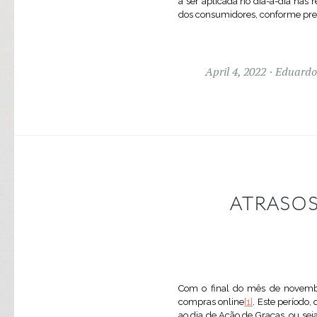
a ser aplicada no dia-a-dia nas
dos consumidores, conforme previ
April 4, 2022
Eduardo
ATRASO
Com o final do mês de novemb
compras online
[1]
. Este período,
ao dia de Ação de Graças, ou se