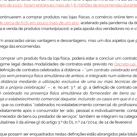
 ano de 2020, foram entregues mais de 5,8 milhões de encomendas durante 
ntinuarem a comprar produtos nas lojas físicas, o comércio online tem v
de cerca de 80% em pouco mais de um ano,
acelerado pela pandemia da do
a e venda de produtos (
marketplaces
), e pela aposta dos vendedores no
e-
em associadas várias vantagens e desvantagens, mas um dos aspetos que p
trega das encomendas.
prar um produto fora da loja física, poderá estar a concluir um contrato 
egime legal destas modalidades de contratos está previsto no
Decreto-Lei
a definição de contratos celebrados à distância – “
um contrato celebrado ent
ços sem presença física simultânea de ambos, e integrado num sistema d
distância mediante a utilização exclusiva de uma ou mais técnicas de
ndo a própria celebração
” – ; e, no art. 3.º, al. g), a definição de contrat
é celebrado na presença física simultânea do fornecedor de bens ou
ja o estabelecimento comercial daquele, incluindo os casos em que é o 
ir que os contratos “celebrados no estabelecimento comercial do profissio
diatamente após o consumidor ter sido, pessoal e individualmente, cont
rnecedor de bens ou prestador de serviços” também se integram na categori
alínea i) da alínea g) do artigo 3.º do DL n.º 24/2014, de 14 de fevereiro)
que possam ser enquadrados nestas definições estão abrangidos pela totali