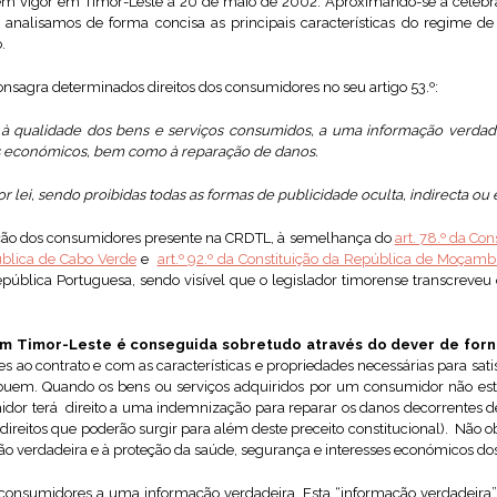
em vigor em Timor-Leste a 20 de maio de 2002. Aproximando-se a celeb
e, analisamos de forma concisa as principais características do regime 
.
nsagra determinados direitos dos consumidores no seu artigo 53.º:
 à qualidade dos bens e serviços consumidos, a uma informação verdad
s económicos, bem como à reparação de danos.
por lei, sendo proibidas todas as formas de publicidade oculta, indirecta ou
eção dos consumidores presente na CRDTL, à semelhança do
art. 78.º da Co
pública de Cabo Verde
e
art.º 92.º da Constituição da República de Moçamb
República Portuguesa, sendo visível que o legislador timorense transcreve
m Timor-Leste é conseguida sobretudo através do dever de forn
mes ao contrato e com as características e propriedades necessárias para sati
ribuem. Quando os bens ou serviços adquiridos por um consumidor não es
dor terá direito a uma indemnização para reparar os danos decorrentes d
 direitos que poderão surgir para além deste preceito constitucional). Não o
ção verdadeira e à proteção da saúde, segurança e interesses económicos d
s consumidores a uma informação verdadeira. Esta “informação verdadeira” r