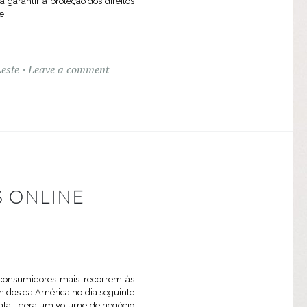
garantir a proteção dos direitos
e.
este
Leave a comment
 ONLINE
consumidores mais recorrem às
Unidos da América no dia seguinte
Natal, gera um volume de negócio