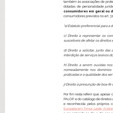
também às associações de proteç
dotadas de personalidade juríd
consumidores em geral ou d
consumidores previstos no art. 31
“a) Estatuto preferencial para a
c) Direito a representar os c
suscetíveis de afetar os direitos
d) Direito a solicitar, junto d
interdição de serviços lesivos d
h) Direito a serem ouvidas no
nomeadamente nos domínios da
praticadas e a qualidade dos se
j) Direito à presunção de boa-fé
Por fim resta referir que, apesa
PALOP, e do catálogo de direito
e reconhecida pelos próprios 
Europeia em Timor-Leste, Andre