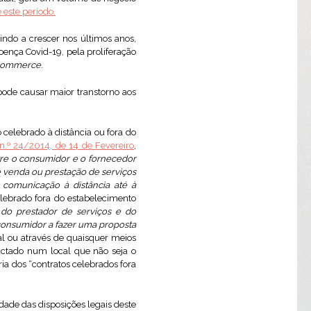
este período.
indo a crescer nos últimos anos,
ença Covid-19, pela proliferação
commerce
.
ode causar maior transtorno aos
celebrado à distância ou fora do
 n.º 24/2014, de 14 de Fevereiro
,
re o consumidor e o fornecedor
e venda ou prestação de serviços
 comunicação à distância até à
o celebrado fora do estabelecimento
 do prestador de serviços e do
consumidor a fazer uma proposta
nal ou através de quaisquer meios
actado num local que não seja o
a dos “contratos celebrados fora
dade das disposições legais deste