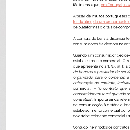
tão intenso que,
em Portugal, no
Apesar de muitos portugueses co
tendo atingido um crescimento 
de plataformas digitais de compr
A compra de bens à distância t
consumidores é a demora na en
Quando um consumidor decide com
estabelecimento comercial. O r
que apresenta no art. 3.º, al. f) 
de bens ou o prestador de servi
organizado para o comércio à 
celebração do contrato, inclui
comercial –
“o contrato que 
consumidor em local que não se
contratual
”. Importa ainda refer
de comunicação à distância ime
estabelecimento comercial do fo
do estabelecimento comercial (sub
Contudo, nem todos os contratos 