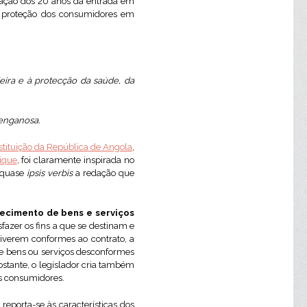
ração dos 20 anos da entrada em
de proteção dos consumidores em
eira e à protecção da saúde, da
 enganosa.
nstituição da República de Angola
,
ique
, foi claramente inspirada no
u quase
ipsis verbis
a redação que
ecimento de bens e serviços
sfazer os fins a que se destinam e
tiverem conformes ao contrato, a
e bens ou serviços desconformes
bstante, o legislador cria também
os consumidores.
eporta-se às características dos