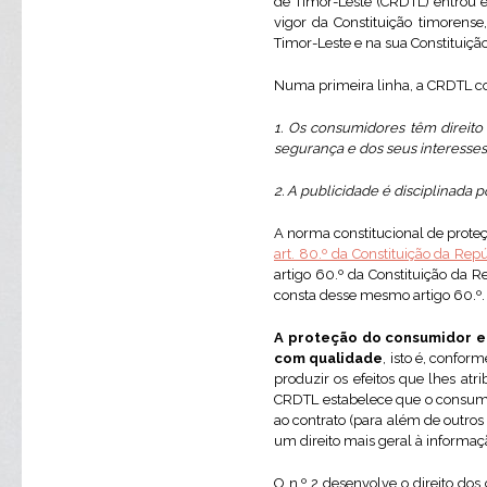
de Timor-Leste (CRDTL) entrou 
vigor da Constituição timorens
Timor-Leste e na sua Constituição
Numa primeira linha, a CRDTL co
1. Os consumidores têm direito
segurança e dos seus interesse
2. A publicidade é disciplinada 
A norma constitucional de prot
art. 80.º da Constituição da Re
artigo 60.º da Constituição da 
consta desse mesmo artigo 60.º.
A proteção do consumidor e
com qualidade
, isto é, confor
produzir os efeitos que lhes at
CRDTL estabelece que o consumi
ao contrato (para além de outros
um direito mais geral à informa
O n.º 2 desenvolve o direito do