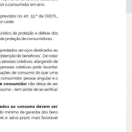
uzir o consumidor em erro.
previstos no art. 53.º da CRDTL,
or-Leste.
urídico de proteção e defesa dos
s de proteção de consumidores.
prestados serviços destinados ao
obtenção de benefícios”. De notar
 pessoas coletivas, alargando de
pessoas coletivas pode levantar
relações de consumo do que uma
o consumidor pessoa singular e o
de consumidor
não deixa de ser
onsumo – tem ainda de se verificar
inados ao consumo devem ser
odo mínimo de garantia dos bens
l e salvo prazo mais favorável