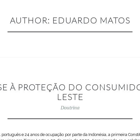
AUTHOR:
EDUARDO MATOS
SE À PROTEÇÃO DO CONSUMID
LESTE
Doutrina
l português e 24 anos de ocupação por parte da Indonésia, a primeira Const