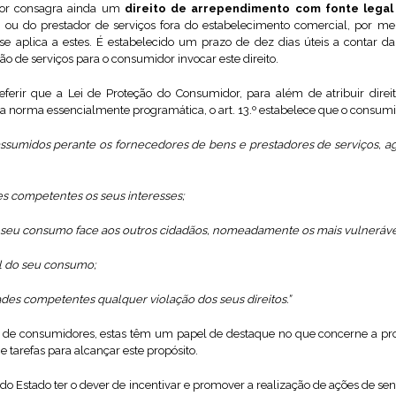
dor consagra ainda um
direito de arrependimento com fonte lega
s ou do prestador de serviços fora do estabelecimento comercial, por m
 se aplica a estes. É estabelecido um prazo de dez dias úteis a contar 
ão de serviços para o consumidor invocar este direito.
eferir que a Lei de Proteção do Consumidor, para além de atribuir dire
 norma essencialmente programática, o art. 13.º estabelece que o consumi
assumidos perante os fornecedores de bens e prestadores de serviços, a
es competentes os seus interesses;
 seu consumo face aos outros cidadãos, nomeadamente os mais vulneráve
l do seu consumo;
ades competentes qualquer violação dos seus direitos.”
a de consumidores, estas têm um papel de destaque no que concerne a pr
 e tarefas para alcançar este propósito.
m do Estado ter o dever de incentivar e promover a realização de ações de se