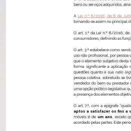
bens ou serviços adquiridos, atr
A
Lei n.º 8/2016, de 8 de Julh
tornando-se assim no principal d
O art. 1.º da Lei n.º 8/2016, d
consumidores, definindo as funçõ
O art. 3.º estabelece como send
uso não profissional, por pessoa
que o elemento subjetivo desta 
forma significante a aplicação
questões quanto à sua
ratio leg
pessoa coletiva, sobretudo se t
vendedor do bem ou prestador d
uma opção político-legislativa qu
a presença dos elementos objetivo
O art. 7.º, com a epígrafe “qual
aptos a satisfazer os fins a
móveis é de
um ano
, exceto 
acordado pelas partes. Este per