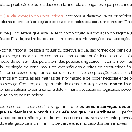
avés da proibição de publicidade oculta, indireta ou enganosa que possa ind
o (Lei de Proteção do Consumidor)
incorpora e desenvolve os princípios 
iploma referente à proteção e defesa dos direitos dos consumidores em Tim
e 8 de julho, refere que esta lei tem como objeto a aprovação do regime j
es do Estado, os direitos dos consumidores e a intervenção das associaçõe
o consumidor a “pessoa singular ou coletiva à qual são fornecidos bens ou 
 que exerça uma atividade económica, com caráter profissional, com vista à 
noção de consumidor, para além das pessoas singulares, inclui também as
 da legislação de consumo. Esta extensão dos direitos de consumidor às 
is
– uma pessoa singular requer um maior nível de proteção nas suas 
ivermos em conta as assimetrias de informação e de poder negocial entre 
o serviço. Contudo, o alargamento do elemento subjetivo do
conceito 
e não é suficiente por si só para determinar a aplicação da legislação de c
, teleológico e relacional.
idade dos bens e serviços”, visa garantir que
os bens e serviços dest
 que se destinam e produzir os efeitos que lhes atribuem
. O perí
quando ao bem não seja dado um uso normal ou razoavelmente previsíve
íodo é alargado para um mínimo de
cinco anos
no caso dos bens imóveis.