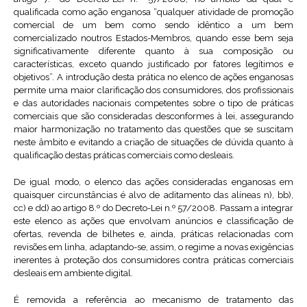
qualificada como ação enganosa “qualquer atividade de promoção
comercial de um bem como sendo idêntico a um bem
comercializado noutros Estados-Membros, quando esse bem seja
significativamente diferente quanto à sua composição ou
características, exceto quando justificado por fatores legítimos e
objetivos”. A introdução desta prática no elenco de ações enganosas
permite uma maior clarificação dos consumidores, dos profissionais
e das autoridades nacionais competentes sobre o tipo de práticas
comerciais que são consideradas desconformes à lei, assegurando
maior harmonização no tratamento das questões que se suscitam
neste âmbito e evitando a criação de situações de dúvida quanto à
qualificação destas práticas comerciais como desleais.
De igual modo, o elenco das ações consideradas enganosas em
quaisquer circunstâncias é alvo de aditamento das alíneas n), bb),
cc) e dd) ao artigo 8.º do Decreto-Lei n.º 57/2008. Passam a integrar
este elenco as ações que envolvam anúncios e classificação de
ofertas, revenda de bilhetes e, ainda, práticas relacionadas com
revisões em linha, adaptando-se, assim, o regime a novas exigências
inerentes à proteção dos consumidores contra práticas comerciais
desleais em ambiente digital.
É removida a referência ao mecanismo de tratamento das