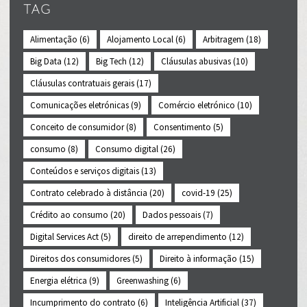
TAG
Alimentação
(6)
Alojamento Local
(6)
Arbitragem
(18)
Big Data
(12)
Big Tech
(12)
Cláusulas abusivas
(10)
Cláusulas contratuais gerais
(17)
Comunicações eletrónicas
(9)
Comércio eletrónico
(10)
Conceito de consumidor
(8)
Consentimento
(5)
consumo
(8)
Consumo digital
(26)
Conteúdos e serviços digitais
(13)
Contrato celebrado à distância
(20)
covid-19
(25)
Crédito ao consumo
(20)
Dados pessoais
(7)
Digital Services Act
(5)
direito de arrependimento
(12)
Direitos dos consumidores
(5)
Direito à informação
(15)
Energia elétrica
(9)
Greenwashing
(6)
Incumprimento do contrato
(6)
Inteligência Artificial
(37)