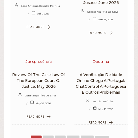
Justice: June 2026
José Antonio Castillo Parrilla
Constança Rito Da Silva
Jul 1, 2026
Jun 29, 2026
READ MORE
READ MORE
Jurisprudência
Doutrina
Review Of The Case Law Of
A Verificação De Idade
The European Court Of
Online Chega A Portugal:
Justice: May 2026
ChatControl À Portuguesa
E Outros Problemas
Constança Rito Da Silva
Martim Farinha
May 26, 2026
May 15, 2026
READ MORE
READ MORE