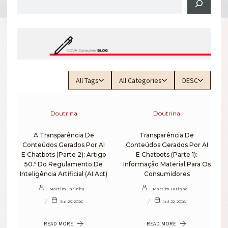
Search
All Tags
All Categories
DESC
Doutrina
Doutrina
A Transparência De
Transparência De
Conteúdos Gerados Por AI
Conteúdos Gerados Por AI
E Chatbots (Parte 2): Artigo
E Chatbots (Parte 1):
50.º Do Regulamento De
Informação Material Para Os
Inteligência Artificial (AI Act)
Consumidores
Martim Farinha
Martim Farinha
Jul 23, 2026
Jul 22, 2026
READ MORE
READ MORE