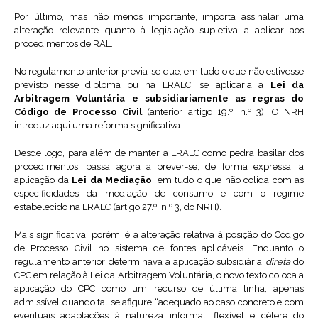
Por último, mas não menos importante, importa assinalar uma
alteração relevante quanto à legislação supletiva a aplicar aos
procedimentos de RAL.
No regulamento anterior previa-se que, em tudo o que não estivesse
previsto nesse diploma ou na LRALC, se aplicaria a
Lei da
Arbitragem Voluntária e subsidiariamente as regras do
Código de Processo Civil
(anterior artigo 19.º, n.º 3). O NRH
introduz aqui uma reforma significativa.
Desde logo, para além de manter a LRALC como pedra basilar dos
procedimentos, passa agora a prever-se, de forma expressa, a
aplicação da
Lei da Mediação
, em tudo o que não colida com as
especificidades da mediação de consumo e com o regime
estabelecido na LRALC (artigo 27.º, n.º 3, do NRH).
Mais significativa, porém, é a alteração relativa à posição do Código
de Processo Civil no sistema de fontes aplicáveis. Enquanto o
regulamento anterior determinava a aplicação subsidiária
direta
do
CPC em relação à Lei da Arbitragem Voluntária, o novo texto coloca a
aplicação do CPC como um recurso de última linha, apenas
admissível quando tal se afigure “adequado ao caso concreto e com
eventuais adaptações à natureza informal, flexível e célere do