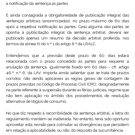
a notificação da sentença às partes.
É ainda consagrada a obrigatoriedade de publicação integral das
sentenças arbitrais (anonimizadas), no prazo máximo de 60 dias
após a respetiva notificação às partes. Caso alguma das partes se
oponha à publicitação integral da sentença arbitral, deverá ser
publicado apenas um resumo da decisão arbitral proferida, nos
termos da alínea h) do n.º 1 do artigo 6.º da LRALC.
Entendemos que a previsão deste prazo de 60 dias estará
relacionada com o prazo concedido às partes para requerer a
anulação da sentença, igualmente fixado em 60 dias – cfr. artigo
46.º, n.º 6, da LAV. Importa ainda salientar que se trata de prazos
corridos, não sendo aplicáveis as regras gerais de contagem de
prazos previstas no Código de Processo Civil (CPC), designadamente
na parte referente à suspensão durante as férias judicias, regime que
não tem aplicação no âmbito dos procedimentos de resolução
alternativa de litígios de consumo.
No que diz respeito à recorribilidade da sentença arbitral, a letra do
regulamento mantém-se inalterada. No entanto, teria sido oportuno
aproveitar esta revisão para colmatar as divergências que persistem
em relação à aplicabilidade, ou não, do requisito da sucumbência.