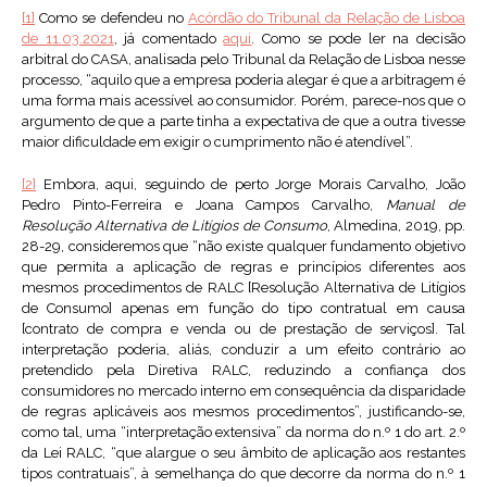
[1]
Como se defendeu no
Acórdão do Tribunal da Relação de Lisboa
de 11.03.2021
, já comentado
aqui
. Como se pode ler na decisão
arbitral do CASA, analisada pelo Tribunal da Relação de Lisboa nesse
processo, “aquilo que a empresa poderia alegar é que a arbitragem é
uma forma mais acessível ao consumidor. Porém, parece-nos que o
argumento de que a parte tinha a expectativa de que a outra tivesse
maior dificuldade em exigir o cumprimento não é atendível”.
[2]
Embora, aqui, seguindo de perto Jorge Morais Carvalho, João
Pedro Pinto-Ferreira e Joana Campos Carvalho,
Manual de
Resolução Alternativa de Litígios de Consumo
, Almedina, 2019, pp.
28-29, consideremos que “não existe qualquer fundamento objetivo
que permita a aplicação de regras e princípios diferentes aos
mesmos procedimentos de RALC [Resolução Alternativa de Litígios
de Consumo] apenas em função do tipo contratual em causa
[contrato de compra e venda ou de prestação de serviços]. Tal
interpretação poderia, aliás, conduzir a um efeito contrário ao
pretendido pela Diretiva RALC, reduzindo a confiança dos
consumidores no mercado interno em consequência da disparidade
de regras aplicáveis aos mesmos procedimentos”, justificando-se,
como tal, uma “interpretação extensiva” da norma do n.º 1 do art. 2.º
da Lei RALC, “que alargue o seu âmbito de aplicação aos restantes
tipos contratuais”, à semelhança do que decorre da norma do n.º 1