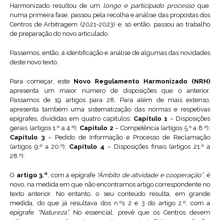
Harmonizado resultou de um
longo
e participado processo
que,
numa primeira fase, passou pela recolha e análise das propostas dos
Centros de Arbitragem (2021-2023) e, só então, passou ao trabalho
de preparação do novo articulado.
Passemos, então, à identificação e análise de algumas das novidades
deste novo texto.
Para começar, este
Novo Regulamento Harmonizado (NRH)
apresenta um maior número de disposições que o anterior.
Passamos de 19 artigos para 28. Para além de mais extenso,
apresenta também uma sistematização das normas e respetivas
epígrafes, divididas em quatro capítulos:
Capítulo 1
– Disposições
gerais (artigos 1.º a 4.º);
Capítulo 2
– Competência (artigos 5.º a 8.º);
Capítulo 3
– Pedido de Informação e Processo de Reclamação
(artigos 9.º a 20.º);
Capítulo 4
– Disposições finais (artigos 21.º a
28.º).
O
artigo 3.º
, com a epígrafe
“Âmbito de atividade e cooperação”
, é
novo, na medida em que não encontramos artigo correspondente no
texto anterior. No entanto, o seu conteúdo resulta, em grande
medida, do que já resultava dos n.ºs 2 e 3 do artigo 2.º, com a
epígrafe
“Natureza”.
No essencial, prevê que os Centros devem