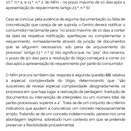
10.º, n.º 4, e 11.º, n.º 2, do NRH – no prazo máximo de 10 dias após a
apresentação do requerimento (artigo 23.º, n.º 6).
Caso se conclua pela ausência de alguma documentação ou falta de
concretização que careça de ser suprida, o Centro deverá notificar o
consumidor/reclamante para “no prazo máximo de 10 dias a contar
da data da respetiva notificação, aperfeiçoar ou complementar o
requerimento, nomeadamente através da junção de documentos
que se afigurem necessários, sob pena de arquivamento do
processo” (artigo 23.º, n.º 5). Isto significa que, no “pior” dos cenários,
o prazo de 90 dias para a resolução do litígio começará a correr 20
dias após a apresentação do requerimento por parte do consumidor.
O NRH procura também dar resposta à segunda questão
(ii)
, relativa
à especial complexidade do litígio, determinando que “são
suscetíveis de revelar especial complexidade, designadamente, os
processos em que haja lugar à realização de peritagem, tradução de
documentos ou intervenção de intérpretes, ou um número total de
partes processuais superior a 4”. Trata-se de um conjunto de critérios
indicativos que ajudam a concretizar um conceito necessariamente
amplo. Tratando-se de um conceito indeterminado, parece-nos uma
abordagem legítima, sobretudo num contexto em que se pretende
preservar a flexibilidade procedimental.