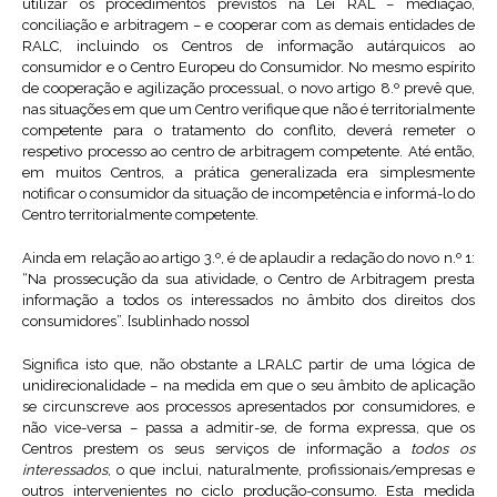
utilizar os procedimentos previstos na Lei RAL – mediação,
conciliação e arbitragem – e cooperar com as demais entidades de
RALC, incluindo os Centros de informação autárquicos ao
consumidor e o Centro Europeu do Consumidor. No mesmo espírito
de cooperação e agilização processual, o novo artigo 8.º prevê que,
nas situações em que um Centro verifique que não é territorialmente
competente para o tratamento do conflito, deverá remeter o
respetivo processo ao centro de arbitragem competente. Até então,
em muitos Centros, a prática generalizada era simplesmente
notificar o consumidor da situação de incompetência e informá-lo do
Centro territorialmente competente.
Ainda em relação ao artigo 3.º, é de aplaudir a redação do novo n.º 1:
“Na prossecução da sua atividade, o Centro de Arbitragem presta
informação a todos os interessados no âmbito dos direitos dos
consumidores”. [sublinhado nosso]
Significa isto que, não obstante a LRALC partir de uma lógica de
unidirecionalidade – na medida em que o seu âmbito de aplicação
se circunscreve aos processos apresentados por consumidores, e
não vice-versa – passa a admitir-se, de forma expressa, que os
Centros prestem os seus serviços de informação a
todos os
interessados
, o que inclui, naturalmente, profissionais/empresas e
outros intervenientes no ciclo produção-consumo. Esta medida