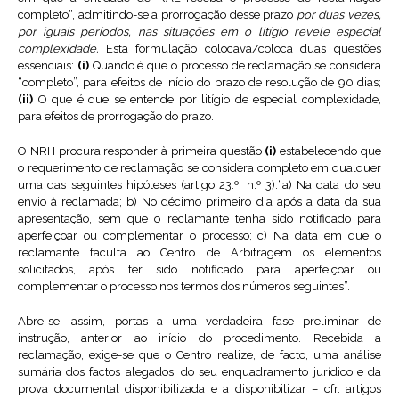
completo”, admitindo-se a prorrogação desse prazo
por duas vezes,
por iguais períodos, nas situações em o litígio revele especial
complexidade.
Esta formulação colocava/coloca duas questões
essenciais:
(i)
Quando é que o processo de reclamação se considera
“completo”, para efeitos de início do prazo de resolução de 90 dias;
(ii)
O que é que se entende por litígio de especial complexidade,
para efeitos de prorrogação do prazo.
O NRH procura responder à primeira questão
(i)
estabelecendo que
o requerimento de reclamação se considera completo em qualquer
uma das seguintes hipóteses (artigo 23.º, n.º 3):“a) Na data do seu
envio à reclamada; b) No décimo primeiro dia após a data da sua
apresentação, sem que o reclamante tenha sido notificado para
aperfeiçoar ou complementar o processo; c) Na data em que o
reclamante faculta ao Centro de Arbitragem os elementos
solicitados, após ter sido notificado para aperfeiçoar ou
complementar o processo nos termos dos números seguintes”.
Abre-se, assim, portas a uma verdadeira fase preliminar de
instrução, anterior ao início do procedimento. Recebida a
reclamação, exige-se que o Centro realize, de facto, uma análise
sumária dos factos alegados, do seu enquadramento jurídico e da
prova documental disponibilizada e a disponibilizar – cfr. artigos