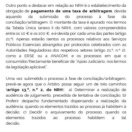
Outro ponto a destacar em relação ao NRH é o estabelecimento da
obrigação de
pagamento de uma taxa de arbitragem
, devida
aquando da submissão do processo à fase da
conciliação/arbitragem. O montante da taxa é apurado nos termos
da Tabela Única (anexo II do NRH), com valores compreendidos
entre os 10 € e os 100 €, e é devida por cada uma das partes (artigo
21.º). Apenas estarão isentos os processos relativos aos Serviços
Públicos Essenciais abrangidos por protocolos celebrados com as
Autoridades Reguladoras dos respetivos setores (artigo 21.º, n.º 2),
como a ERSE ou a ANACOM, e os processos em que o
consumidor/Reclamante beneficiar de “Apoio Judiciário, nos termos
da legislação aplicável”.
Uma vez submetido o processo à fase de conciliação/arbitragem,
prevê-se agora que o Árbitro possa seguir um de três caminhos
(
artigo 13.º, n.º 2, do NRH
): a) Determinar a realização de
audiência de julgamento, precedida de tentativa de conciliação; b)
Proferir despacho fundamentado dispensando a realização da
audiência, quando os elementos trazidos ao processo já habilitem à
decisão; c) Decidir o arquivamento do processo, quando os
elementos trazidos ao processo habilitem a tal
decisão.