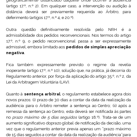
geograficamente distanciado daquele onde ocorrer a audiência
(artigo 17.º, n.º 2). Em qualquer caso, a intervenção ou audição à
distância deverá ser previamente requerida ao Árbitro, para
deferimento (artigos 17.º, n.º 4, e 20.º).
Outra questão definitivamente resolvida pelo NRH é a
admissibilidade dos pedidos reconvencionais. Nos termos do artigo
17.º, n.º 9, o pedido reconvencional passa a ser expressamente
admissível, embora limitado aos
pedidos de simples apreciação
negativa
.
Fica também expressamente previsto o regime da revelia
inoperante (artigo 17.º, n.º 10), solução que, na prática, já decorria do
Regulamento anterior, por força da aplicação do artigo 35.º, n.º 2, da
Lei da Arbitragem Voluntária (LAV).
Quanto à
sentença arbitral
, o regulamento estabelece agora dois
novos prazos: (i) prazo de 30 dias a contar da data da realização da
audiência para o Árbitro remeter a sentença ao Centro; (ii) após a
remessa da sentença ao Centro, esta deverá ser notificada às partes
no
prazo máximo de 5 dias seguidos
(artigo 18.º). Trata-se de um
aumento significativo doprazo global de notificação da decisão, uma
vez que o regulamento anterior previa apenas um “prazo máximo
de 15 dias seguidos a contar da data da realização da audiência”para