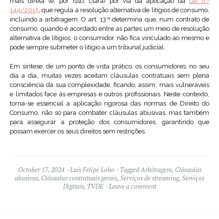
mais direta (e, por isso, clara) por via da aplicação da
Lei n.º
144/2015
, que regula a resolução alternativa de litígios de consumo,
incluindo a arbitragem. O art. 13.º determina que, num contrato de
consumo, quando é acordado entre as partes um meio de resolução
alternativa de lítigios, o consumidor não fica vinculado ao mesmo e
pode sempre submeter o litígio a um tribunal judicial.
Em síntese, de um ponto de vista prático, os consumidores, no seu
dia a dia, muitas vezes aceitam cláusulas contratuais sem plena
consciência da sua complexidade, ficando, assim, mais vulneráveis
e limitados face às empresas e outros profissionais. Neste contexto,
torna-se essencial a aplicação rigorosa das normas de Direito do
Consumo, não só para combater cláusulas abusivas, mas também
para assegurar a proteção dos consumidores, garantindo que
possam exercer os seus direitos sem restrições.
October 17, 2024
Luís Felipe Lobo
Tagged
Arbitragem
,
Cláusulas
abusivas
,
Cláusulas contratuais gerais
,
Serviços de streaming
,
Serviços
Digitais
,
TVDE
Leave a comment