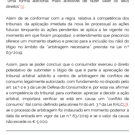
“uma forma adicional mais acessível de fazer valer os seus
direitos”
[1]
.
Além de se conformar com a regra, relativa à competência dos
tribunais, da aplicação imediata da nova lei processual às ações
futuras (enquanto às ações pendentes se aplica a lei vigente no
momento em que foram propostas), o entendimento que preconizo
oferece um momento objetivo e preciso para a inclusão (ou não) do
litígio no âmbito da “arbitragem necessária” prevista na Lei n.º
63/2019.
Assim, para se poder concluir que o consumidor exerceu o direito
potestativo de submeter o litígio de que é parte à apreciação de
tribunal arbitral adstrito a centro de arbitragem de conflitos de
consumo legalmente autorizado, com fundamento no disposto pelo
art. 14.º-2 e 3 da Lei de Defesa do Consumidor e, por essa via, afirmar
a competência do tribunal para conhecer, apreciar e decidir a ação
arbitral, importará verificar se está em causa um “conflito de
consumo” (tal como definido pela alínea h) do art. 3.º da Lei RALC
[2]
),
se o processo de arbitragem foi instaurado em momento posterior à
data da entrada em vigor da Lei n.º 63/2019 e se o valor da causa
não excede os € 5 000.