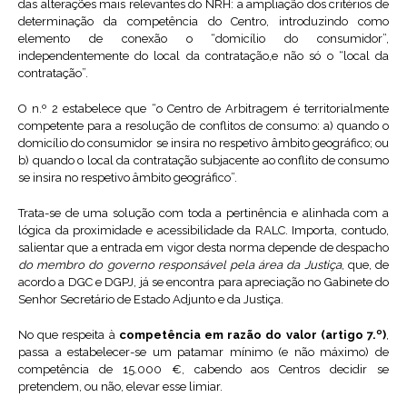
das alterações mais relevantes do NRH: a ampliação dos critérios de
determinação da competência do Centro, introduzindo como
elemento de conexão o “domicílio do consumidor”,
independentemente do local da contratação,e não só o “local da
contratação”.
O n.º 2 estabelece que “o Centro de Arbitragem é territorialmente
competente para a resolução de conflitos de consumo: a) quando o
domicílio do consumidor se insira no respetivo âmbito geográfico; ou
b) quando o local da contratação subjacente ao conflito de consumo
se insira no respetivo âmbito geográfico”.
Trata-se de uma solução com toda a pertinência e alinhada com a
lógica da proximidade e acessibilidade da RALC. Importa, contudo,
salientar que a entrada em vigor desta norma depende de despacho
do membro do governo responsável pela área da Justiça
, que, de
acordo a DGC e DGPJ, já se encontra para apreciação no Gabinete do
Senhor Secretário de Estado Adjunto e da Justiça.
No que respeita à
competência em razão do valor (artigo 7.º)
,
passa a estabelecer-se um patamar mínimo (e não máximo) de
competência de 15.000 €, cabendo aos Centros decidir se
pretendem, ou não, elevar esse limiar.