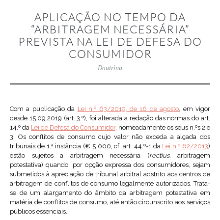
APLICAÇÃO NO TEMPO DA
“ARBITRAGEM NECESSÁRIA”
PREVISTA NA LEI DE DEFESA DO
CONSUMIDOR
Doutrina
Com a publicação da
Lei n.º 63/2019, de 16 de agosto
, em vigor
desde 15.09.2019 (art. 3.º), foi alterada a redação das normas do art.
14.º da
Lei de Defesa do Consumidor
, nomeadamente os seus n.ºs 2 e
3. Os conflitos de consumo cujo valor não exceda a alçada dos
tribunais de 1.ª instância (€ 5 000, cf. art. 44.º-1 da
Lei n.º 62/2013
)
estão sujeitos a arbitragem necessária (
rectius
, arbitragem
potestativa) quando, por opção expressa dos consumidores, sejam
submetidos à apreciação de tribunal arbitral adstrito aos centros de
arbitragem de conflitos de consumo legalmente autorizados. Trata-
se de um alargamento do âmbito da arbitragem potestativa em
matéria de conflitos de consumo, até então circunscrito aos serviços
públicos essenciais.