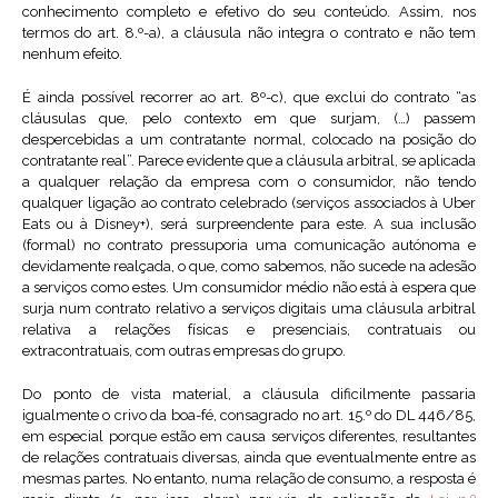
conhecimento completo e efetivo do seu conteúdo. Assim, nos
termos do art. 8.º-a), a cláusula não integra o contrato e não tem
nenhum efeito.
É ainda possível recorrer ao art. 8º-c), que exclui do contrato “as
cláusulas que, pelo contexto em que surjam, (…) passem
despercebidas a um contratante normal, colocado na posição do
contratante real”. Parece evidente que a cláusula arbitral, se aplicada
a qualquer relação da empresa com o consumidor, não tendo
qualquer ligação ao contrato celebrado (serviços associados à Uber
Eats ou à Disney+), será surpreendente para este. A sua inclusão
(formal) no contrato pressuporia uma comunicação autónoma e
devidamente realçada, o que, como sabemos, não sucede na adesão
a serviços como estes. Um consumidor médio não está à espera que
surja num contrato relativo a serviços digitais uma cláusula arbitral
relativa a relações físicas e presenciais, contratuais ou
extracontratuais, com outras empresas do grupo.
Do ponto de vista material, a cláusula dificilmente passaria
igualmente o crivo da boa-fé, consagrado no art. 15.º do DL 446/85,
em especial porque estão em causa serviços diferentes, resultantes
de relações contratuais diversas, ainda que eventualmente entre as
mesmas partes. No entanto, numa relação de consumo, a resposta é