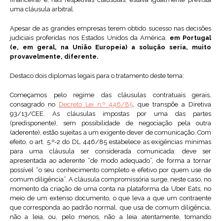
uma cláusula arbitral.
Apesar de as grandes empresas terem obtido sucesso nas decisões
judiciais proferidas nos Estados Unidos da América,
em Portugal
(e, em geral, na União Europeia) a solução seria, muito
provavelmente, diferente.
Destaco dois diplomas legais para o tratamento deste tema:
Começamos pelo regime das cláusulas contratuais gerais,
consagrado no
Decreto Lei n.º 446/85
, que transpõe a Diretiva
93/13/CEE. As cláusulas impostas por uma das partes
(predisponente), sem possibilidade de negociação pela outra
(aderente), estão sujeitas a um exigente dever de comunicação. Com
efeito, o art. 5.º-2 do DL 446/85 estabelece as exigências mínimas
para uma cláusula ser considerada comunicada: deve ser
apresentada ao aderente “de modo adequado”, de forma a tornar
possível “o seu conhecimento completo e efetivo por quem use de
comum diligência”. A cláusula compromissória surge, neste caso, no
momento da criação de uma conta na plataforma da Uber Eats, no
meio de um extenso documento, o que leva a que um contraente
que corresponda ao padrão normal, que usa de comum diligência,
não a leia, ou, pelo menos, não a leia atentamente, tomando