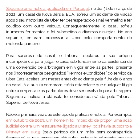
Segundo uma notícia publicada em Portugal
, no dia 31 de março de
2022, um casal de Nova Jérsia, EUA, sofreu um acidente de viação
após o seu motorista de Uber ter desrespeitado o sinal vermelho e ter
colidido com outro veículo. Consequentemente, o casal sofreu
inúmeros ferimentos e foi submetido a diversas cirurgias. No ano
seguinte, tentaram processar a Uber pelo comportamento do
motorista parceiro.
Para surpresa do casal, o tribunal declarou a sua própria
incompetência para julgar o caso, sob fundamento da existência de
uma convenção de arbitragem em vigor entre as partes, presente
nos (incorretamente designados) “Termos e Condições” do serviço da
Uber Eats, aceites uns meses antes do acidente pela filha de 8 anos
do casal. A cláusula compromissória estabelece que qualquer litígio
entre a empresa e os particulares deve ser resolvido por arbitragem.
Segundo a notícia, a cláusula foi considerada válida pelo Tribunal
Superior de Nova Jérsia.
Não é a primeira vez que este tipo de práticas é notícia. Por exemplo,
em outubro de 2023, um homem foi impedido de propor uma ação
judicial contra um restaurante ligado à Disney, pois havia subscrito a
Disney+ em 2019
(pelo período de um mês, sem contrapartida
financeira) e, nas respetivas cláusulas, estava igualmente prevista