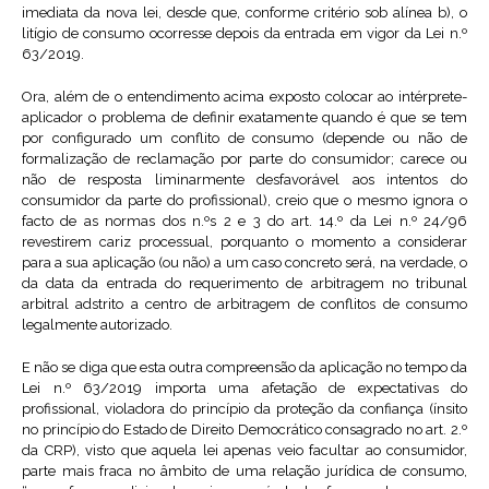
imediata da nova lei, desde que, conforme critério sob alínea b), o
litígio de consumo ocorresse depois da entrada em vigor da Lei n.º
63/2019.
Ora, além de o entendimento acima exposto colocar ao intérprete-
aplicador o problema de definir exatamente quando é que se tem
por configurado um conflito de consumo (depende ou não de
formalização de reclamação por parte do consumidor; carece ou
não de resposta liminarmente desfavorável aos intentos do
consumidor da parte do profissional), creio que o mesmo ignora o
facto de as normas dos n.ºs 2 e 3 do art. 14.º da Lei n.º 24/96
revestirem cariz processual, porquanto o momento a considerar
para a sua aplicação (ou não) a um caso concreto será, na verdade, o
da data da entrada do requerimento de arbitragem no tribunal
arbitral adstrito a centro de arbitragem de conflitos de consumo
legalmente autorizado.
E não se diga que esta outra compreensão da aplicação no tempo da
Lei n.º 63/2019 importa uma afetação de expectativas do
profissional, violadora do princípio da proteção da confiança (ínsito
no princípio do Estado de Direito Democrático consagrado no art. 2.º
da CRP), visto que aquela lei apenas veio facultar ao consumidor,
parte mais fraca no âmbito de uma relação jurídica de consumo,