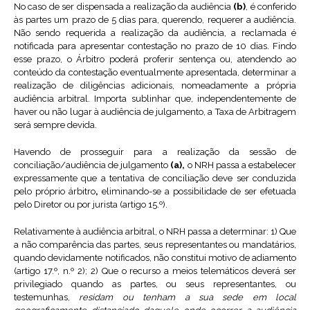
No caso de ser dispensada a realização da audiência
(b)
, é conferido
às partes um prazo de 5 dias para, querendo, requerer a audiência.
Não sendo requerida a realização da audiência, a reclamada é
notificada para apresentar contestação no prazo de 10 dias. Findo
esse prazo, o Árbitro poderá proferir sentença ou, atendendo ao
conteúdo da contestação eventualmente apresentada, determinar a
realização de diligências adicionais, nomeadamente a própria
audiência arbitral. Importa sublinhar que, independentemente de
haver ou não lugar à audiência de julgamento, a Taxa de Arbitragem
será sempre devida.
Havendo de prosseguir para a realização da sessão de
conciliação/audiência de julgamento
(a),
o NRH passa a estabelecer
expressamente que a tentativa de conciliação deve ser conduzida
pelo próprio árbitro
,
eliminando-se a possibilidade de ser efetuada
pelo Diretor ou por jurista (artigo 15.º).
Relativamente à audiência arbitral, o NRH passa a determinar: 1) Que
a não comparência das partes, seus representantes ou mandatários,
quando devidamente notificados, não constitui motivo de adiamento
(artigo 17.º, n.º 2); 2) Que o recurso a meios telemáticos deverá ser
privilegiado quando as partes, ou seus representantes, ou
testemunhas,
residam ou tenham a sua sede em local