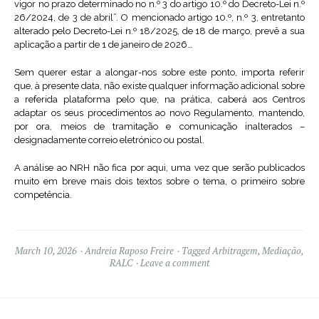
vigor no prazo determinado no n.º 3 do artigo 10.º do Decreto-Lei n.º
26/2024, de 3 de abril”. O mencionado artigo 10.º, n.º 3, entretanto
alterado pelo Decreto-Lei n.º 18/2025, de 18 de março, prevê a sua
aplicação a partir de 1 de janeiro de 2026…
Sem querer estar a alongar-nos sobre este ponto, importa referir
que, à presente data, não existe qualquer informação adicional sobre
a referida plataforma pelo que, na prática, caberá aos Centros
adaptar os seus procedimentos ao novo Regulamento, mantendo,
por ora, meios de tramitação e comunicação inalterados –
designadamente correio eletrónico ou postal.
A análise ao NRH não fica por aqui, uma vez que serão publicados
muito em breve mais dois textos sobre o tema, o primeiro sobre
competência.
March 10, 2026
Andreia Raposo Freire
Tagged
Arbitragem
,
Mediação
,
RALC
Leave a comment