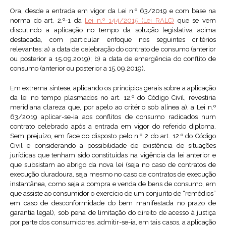
Ora, desde a entrada em vigor da Lei n.º 63/2019 e com base na
norma do art. 2.º-1 da
Lei n.º 144/2015 (Lei RALC)
que se vem
discutindo a aplicação no tempo da solução legislativa acima
destacada, com particular enfoque nos seguintes critérios
relevantes: a) a data de celebração do contrato de consumo (anterior
ou posterior a 15.09.2019); b) a data de emergência do conflito de
consumo (anterior ou posterior a 15.09.2019).
Em extrema síntese, aplicando os princípios gerais sobre a aplicação
da lei no tempo plasmados no art. 12.º do Código Civil, revestiria
meridiana clareza que, por apelo ao critério sob alínea a), a Lei n.º
63/2019 aplicar-se-ia aos conflitos de consumo radicados num
contrato celebrado após a entrada em vigor do referido diploma.
Sem prejuízo, em face do disposto pelo n.º 2 do art. 12.º do Código
Civil e considerando a possibilidade de existência de situações
jurídicas que tenham sido constituídas na vigência da lei anterior e
que subsistam ao abrigo da nova lei (seja no caso de contratos de
execução duradoura, seja mesmo no caso de contratos de execução
instantânea, como seja a compra e venda de bens de consumo, em
que assiste ao consumidor o exercício de um conjunto de “remédios”
em caso de desconformidade do bem manifestada no prazo de
garantia legal), sob pena de limitação do direito de acesso à justiça
por parte dos consumidores, admitir-se-ia, em tais casos, a aplicação