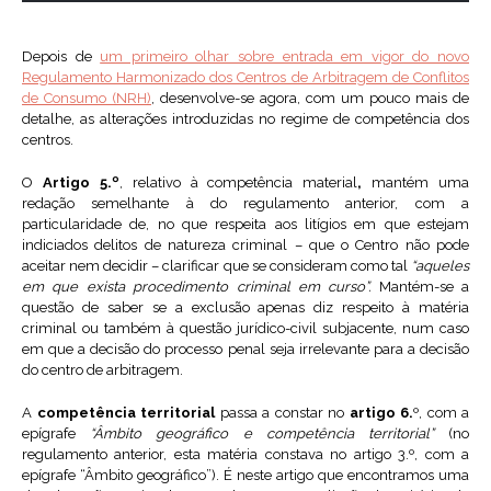
Depois de
um primeiro olhar sobre entrada em vigor do novo
Regulamento Harmonizado dos Centros de Arbitragem de Conflitos
de Consumo (NRH)
, desenvolve-se agora, com um pouco mais de
detalhe, as alterações introduzidas no regime de competência dos
centros.
O
Artigo 5.º
, relativo à competência material
,
mantém uma
redação semelhante à do regulamento anterior, com a
particularidade de, no que respeita aos litígios em que estejam
indiciados delitos de natureza criminal – que o Centro não pode
aceitar nem decidir – clarificar que se consideram como tal
“aqueles
em que exista procedimento criminal em curso”.
Mantém-se a
questão de saber se a exclusão apenas diz respeito à matéria
criminal ou também à questão jurídico-civil subjacente, num caso
em que a decisão do processo penal seja irrelevante para a decisão
do centro de arbitragem.
A
competência territorial
passa a constar no
artigo 6.
º, com a
epígrafe
“Âmbito geográfico e competência territorial”
(no
regulamento anterior, esta matéria constava no artigo 3.º, com a
epígrafe “Âmbito geográfico”). É neste artigo que encontramos uma