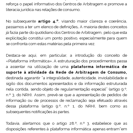
reforça o papel informativo dos Centros de Arbitragem e promove a
literacia jurídica nas relações de consumo.
No subsequente
artigo 4.º
, visando maior clareza e coerência,
passamos a ter um elenco de definições
.
A maioria destes conceitos
já fazia parte do quotidiano dos Centros de Arbitragem, pelo que esta
explicitação constitui um ponto positivo, especialmente para quem
se confronta com estas matérias pela primeira vez.
Destaca-se aqui, em particular, a introdução do conceito de
«Plataforma informática»
.
A estruturação dos procedimentos passa
a assentar na utilização de uma
plataforma informática de
suporte à atividade da Rede de Arbitragem de Consumo,
destinada agarantir “a integralidade, autenticidade, inviolabilidade e
sigilo dos documentos apresentados e da informação estruturada
nela contida, sendo objeto de regulamentação especial” (artigo 9.º,
n.º 3, do NRH). Assim, prevê-se que a apresentação de pedidos de
informação ou de processos de reclamação seja efetuado através
dessa plataforma (artigo 9.º, n.º 1, do NRH), bem como as
subsequentes notificações às partes.
Todavia, alertamos que o artigo 28.º, n.º 3, estabelece que as
disposições referentes à plataforma informática apenas entram“em