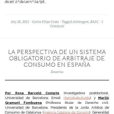
do art. 2.º da Lei n.º 24/96.
July 28, 2021
Carlos Filipe Costa
Tagged
Arbitragem
,
RALC
1
Comment
LA PERSPECTIVA DE UN SISTEMA
OBLIGATORIO DE ARBITRAJE DE
CONSUMO EN ESPAÑA
Doutrina
Por Rosa Barceló Compte
(Investigadora postdoctoral.
Universidad de Barcelona. Email:
rbarcelo@ub.edu
) y
Mariló
Gramunt Fombuena
(Profesora titular de Derecho civil.
Universidad de Barcelona. Presidenta de la Junta Arbitral de
Consumo de Catalunya (
Agència Catalana de Consum
). Generalitat