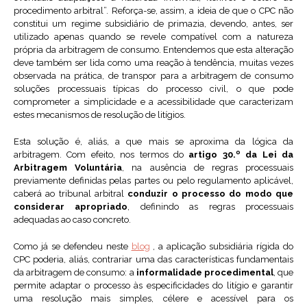
procedimento arbitral”. Reforça-se, assim, a ideia de que o CPC não
constitui um regime subsidiário de primazia, devendo, antes, ser
utilizado apenas quando se revele compatível com a natureza
própria da arbitragem de consumo. Entendemos que esta alteração
deve também ser lida como uma reação à tendência, muitas vezes
observada na prática, de transpor para a arbitragem de consumo
soluções processuais típicas do processo civil, o que pode
comprometer a simplicidade e a acessibilidade que caracterizam
estes mecanismos de resolução de litígios.
Esta solução é, aliás, a que mais se aproxima da lógica da
arbitragem. Com efeito, nos termos do
artigo 30.º da Lei da
Arbitragem Voluntária
, na ausência de regras processuais
previamente definidas pelas partes ou pelo regulamento aplicável,
caberá ao tribunal arbitral
conduzir o processo do modo que
considerar apropriado
, definindo as regras processuais
adequadas ao caso concreto.
Como já se defendeu neste
blog
, a aplicação subsidiária rígida do
CPC poderia, aliás, contrariar uma das características fundamentais
da arbitragem de consumo: a
informalidade procedimental
, que
permite adaptar o processo às especificidades do litígio e garantir
uma resolução mais simples, célere e acessível para os