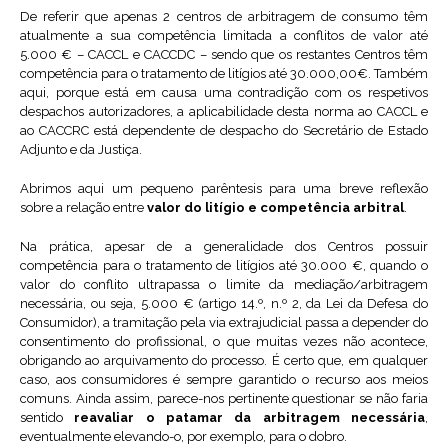
De referir que apenas 2 centros de arbitragem de consumo têm
atualmente a sua competência limitada a conflitos de valor até
5.000 € – CACCL e CACCDC – sendo que os restantes Centros têm
competência para o tratamento de litígios até 30.000,00€. Também
aqui, porque está em causa uma contradição com os respetivos
despachos autorizadores, a aplicabilidade desta norma ao CACCL e
ao CACCRC está dependente de despacho do Secretário de Estado
Adjunto e da Justiça.
Abrimos aqui um pequeno parêntesis para uma breve reflexão
sobre a relação entre
valor do litígio e competência arbitral
.
Na prática, apesar de a generalidade dos Centros possuir
competência para o tratamento de litígios até 30.000 €, quando o
valor do conflito ultrapassa o limite da mediação/arbitragem
necessária, ou seja, 5.000 € (artigo 14.º, n.º 2, da Lei da Defesa do
Consumidor), a tramitação pela via extrajudicial passa a depender do
consentimento do profissional, o que muitas vezes não acontece,
obrigando ao arquivamento do processo. É certo que, em qualquer
caso, aos consumidores é sempre garantido o recurso aos meios
comuns. Ainda assim, parece-nos pertinente questionar se não faria
sentido
reavaliar o patamar da arbitragem necessária
,
eventualmente elevando-o, por exemplo, para o dobro.