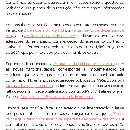
Conta”) não acrescenta quaisquer informações sobre a questão da
residência. Os planos de subscrição não continham informações
sobre o mesmo.
Se consultarmos versões anteriores do contrato, nomeadamente a
versão de
2 de novembro de 2021
, a
versão de 31 de dezembro de
2019
ou a
versão de 11 de maio de 2018
, verificamos que não houve
alterações do enunciado, com exceção do acrescento do trecho
“salvo se tal for permitido pelo seu plano de subscrição” em janeiro
de 2023, que permite a
compra
dos “membros extra”.
Segundo este enunciado, a
“mudança de política” em fevereiro
, com
as novas funcionalidades, corresponde à implementação de
medidas que visam garantir o cumprimento do contrato pelo
consumidor. No entanto, as declarações públicas da
Netflix
, como
os
famosos tweets já referidos
, podem indicar que este seja um caso de
falta de conformidade objetiva à luz do artigo 29.º, n.º 1 alínea b) e n.º
6 e 7 do
Decreto-lei n.º 84/2021, de 18 de outubro
.
Embora seja possível fazer um exercício de interpretação criativa
que possa atribuir um maior peso ao argumento de que
a
Netflix
nunca quis permitir ou incentivar a partilha de contas e passwords
, é
particularmente óbvio que, pelo menos até ao final de 2022, esta não