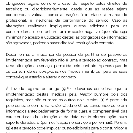
obrigações legais, como é o caso do respeito pelos direitos de
terceiros; ou discricionariamente, desde que as razões sejam
consideradas válidas, como alterações à interface, à marca do
profissional, e melhorias de performance do serviço. Caso as
alterações realizadas impliquem custos adicionais para os
consumidores e ou tenham um impacto negativo (que não seja
mínimo) no acesso e utilização destes, as obrigações de informação
são agravadas, podendo haver direito à resolução do contrato.
Desta forma, a mudança de política de partilha de passwords
implementada em fevereiro não é uma alteração ao contrato, mas
uma alteração ao serviço, permitida pelo contrato. Apenas quando
os consumidores
comprarem
os “novos membros” para as suas
contas é que estarão a alterar o contrato.
À luz do regime do artigo 39.º-1, devemos considerar que a
implementação destas medidas pela
Netflix
cumpre dois dos
requisitos, mas não cumpre os outros dois. Assim, (1) é permitida
pelo contrato com uma razão válida e (2) os consumidores foram
informados antecipadamente de forma clara e compreensível das
características da alteração e da data de implementação num
suporte duradouro (por notificação no serviço e por e-mail). Porém,
(3) esta alteração pode implicar custo adicionais para o consumidor e