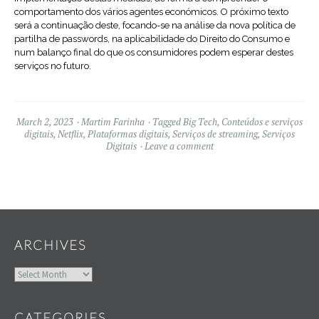
comportamento dos vários agentes económicos. O próximo texto
será a continuação deste, focando-se na análise da nova política de
partilha de passwords, na aplicabilidade do Direito do Consumo e
num balanço final do que os consumidores podem esperar destes
serviços no futuro.
March 2, 2023
Martim Farinha
Tagged
Big Tech
,
Conteúdos e serviços
digitais
,
Netflix
,
Plataformas digitais
,
Serviços de streaming
,
Serviços
Digitais
Leave a comment
Widgets
ARCHIVES
Archives
CATEGORIES