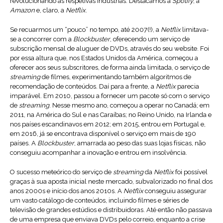
revolucionando as respetivas indústrias. Destacamos a
Spotify
, a
Amazon
e, claro, a
Netflix
.
Se recuarmos um “pouco” no tempo, até 2007(!), a
Netflix
limitava-
se a concorrer com a
Blockbuster
, oferecendo um serviço de
subscrição mensal de aluguer de DVDs, através do seu website. Foi
por essa altura que, nos Estados Unidos da América, começou a
oferecer aos seus subscritores, de forma ainda limitada, o serviço de
streaming
de filmes, experimentando também algoritmos de
recomendação de conteúdos. Daí para a frente, a
Netflix
parecia
imparável. Em 2010, passou a fornecer um pacote só com o serviço
de
streaming
. Nesse mesmo ano, começou a operar no Canadá; em
2011, na América do Sul e nas Caraíbas; no Reino Unido, na Irlanda e
nos países escandinavos em 2012; em 2015, entrou em Portugal e,
em 2016, já se encontrava disponível o serviço em mais de 190
países. A
Blockbuster
, amarrada ao peso das suas lojas físicas, não
conseguiu acompanhar a inovação e entrou em insolvência.
O sucesso meteórico do serviço de
streaming
da
Netflix
foi possível
graças à sua aposta inicial neste mercado, subvalorizado no final dos
anos 2000s e início dos anos 2010s. A
Netflix
conseguiu assegurar
um vasto catálogo de conteúdos, incluindo filmes e séries de
televisão de grandes estúdios e distribuidoras. Até então não passava
de uma empresa que enviava DVDs pelo correio, enquanto a crise