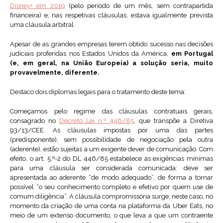
Disney+ em 2019
(pelo período de um mês, sem contrapartida
financeira) e, nas respetivas cláusulas, estava igualmente prevista
uma cláusula arbitral.
Apesar de as grandes empresas terem obtido sucesso nas decisões
judiciais proferidas nos Estados Unidos da América,
em Portugal
(e, em geral, na União Europeia) a solução seria, muito
provavelmente, diferente.
Destaco dois diplomas legais para o tratamento deste tema:
Começamos pelo regime das cláusulas contratuais gerais,
consagrado no
Decreto Lei n.º 446/85
, que transpõe a Diretiva
93/13/CEE. As cláusulas impostas por uma das partes
(predisponente), sem possibilidade de negociação pela outra
(aderente), estão sujeitas a um exigente dever de comunicação. Com
efeito, o art. 5.º-2 do DL 446/85 estabelece as exigências mínimas
para uma cláusula ser considerada comunicada: deve ser
apresentada ao aderente “de modo adequado”, de forma a tornar
possível “o seu conhecimento completo e efetivo por quem use de
comum diligência”. A cláusula compromissória surge, neste caso, no
momento da criação de uma conta na plataforma da Uber Eats, no
meio de um extenso documento, o que leva a que um contraente