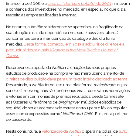
financeira de 2008 e a
crise da “
dot-com bubble
” de 2001
minavam
a confiança dos investidores no mercado, em especial no que dizia
respeito às empresas ligadas à Internet.
No entanto, a
Netflix
rapidamente se apercebeu da fragilidade da
sua situação e da alta dependência nos seus (possíveis futuros)
concorrentes para a manutenção do catálogo e decidiu tomar
medidas.
Desta forma, começou em 2013 a adquirir os direitos e a
produzir séries originais (
Orange is the New Black e House of
Cards
).
Descrever esta aposta da
Netflix
na criação dos seus próprios
estúdios de produção e na compra (e não mero licenciamento) de
direitos de distribuição dava para
um texto inteiro dedicado ao tema
.
Resumindo, a
Netflix
tornou-se uma plataforma
mainstream
, cujas
séries e filmes originais são fenómenos virais, com várias nomeações
e vitórias em cerimónias de prémios reputados, desde Cannes até
aos Óscares. O fenómeno de
binging
(ver múltiplos episódios de
seguida) de séries acabadas de estrear entrou para o léxico popular,
assim como expressões como “
Netflix and Chill
”. E, claro, a partilha
de passwords.
Nesta conjuntura, a
valorização da
Netflix
dispara na bolsa, de
$131