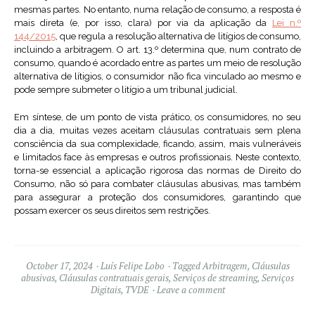
mesmas partes. No entanto, numa relação de consumo, a resposta é
mais direta (e, por isso, clara) por via da aplicação da
Lei n.º
144/2015
, que regula a resolução alternativa de litígios de consumo,
incluindo a arbitragem. O art. 13.º determina que, num contrato de
consumo, quando é acordado entre as partes um meio de resolução
alternativa de lítigios, o consumidor não fica vinculado ao mesmo e
pode sempre submeter o litígio a um tribunal judicial.
Em síntese, de um ponto de vista prático, os consumidores, no seu
dia a dia, muitas vezes aceitam cláusulas contratuais sem plena
consciência da sua complexidade, ficando, assim, mais vulneráveis
e limitados face às empresas e outros profissionais. Neste contexto,
torna-se essencial a aplicação rigorosa das normas de Direito do
Consumo, não só para combater cláusulas abusivas, mas também
para assegurar a proteção dos consumidores, garantindo que
possam exercer os seus direitos sem restrições.
October 17, 2024
Luís Felipe Lobo
Tagged
Arbitragem
,
Cláusulas
abusivas
,
Cláusulas contratuais gerais
,
Serviços de streaming
,
Serviços
Digitais
,
TVDE
Leave a comment