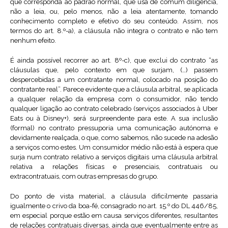
que corresponda ao padrão normal, que usa de comum diligência,
não a leia, ou, pelo menos, não a leia atentamente, tomando
conhecimento completo e efetivo do seu conteúdo. Assim, nos
termos do art. 8.º-a), a cláusula não integra o contrato e não tem
nenhum efeito.
É ainda possível recorrer ao art. 8º-c), que exclui do contrato “as
cláusulas que, pelo contexto em que surjam, (…) passem
despercebidas a um contratante normal, colocado na posição do
contratante real”. Parece evidente que a cláusula arbitral, se aplicada
a qualquer relação da empresa com o consumidor, não tendo
qualquer ligação ao contrato celebrado (serviços associados à Uber
Eats ou à Disney+), será surpreendente para este. A sua inclusão
(formal) no contrato pressuporia uma comunicação autónoma e
devidamente realçada, o que, como sabemos, não sucede na adesão
a serviços como estes. Um consumidor médio não está à espera que
surja num contrato relativo a serviços digitais uma cláusula arbitral
relativa a relações físicas e presenciais, contratuais ou
extracontratuais, com outras empresas do grupo.
Do ponto de vista material, a cláusula dificilmente passaria
igualmente o crivo da boa-fé, consagrado no art. 15.º do DL 446/85,
em especial porque estão em causa serviços diferentes, resultantes
de relações contratuais diversas, ainda que eventualmente entre as