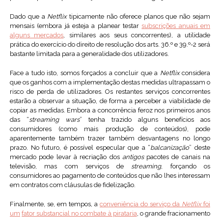
Dado que a
Netflix
tipicamente não oferece planos que não sejam
mensais (embora já esteja a planear testar
subscrições anuais em
alguns mercados
, similares aos seus concorrentes), a utilidade
prática do exercício do direito de resolução dos arts. 36.º e 39.º-2 será
bastante limitada para a generalidade dos utilizadores.
Face a tudo isto, somos forçados a concluir que a
Netflix
considera
que os ganhos com a implementação destas medidas ultrapassam o
risco de perda de utilizadores. Os restantes serviços concorrentes
estarão a observar a situação, de forma a perceber a viabilidade de
copiar as medidas. Embora a concorrência feroz nos primeiros anos
das “
streaming wars
” tenha trazido alguns benefícios aos
consumidores (como mais produção de conteúdos), pode
aparentemente também trazer também desvantagens no longo
prazo. No futuro, é possível especular que a “
balcanização
” deste
mercado pode levar à recriação dos
antigos
pacotes de canais na
televisão, mas com serviços de
streaming
, forçando os
consumidores ao pagamento de conteúdos que não lhes interessam
em contratos com cláusulas de fidelização.
Finalmente, se, em tempos, a
conveniência do serviço da
Netflix
foi
um
fator substancial no combate à pirataria
, o grande fracionamento