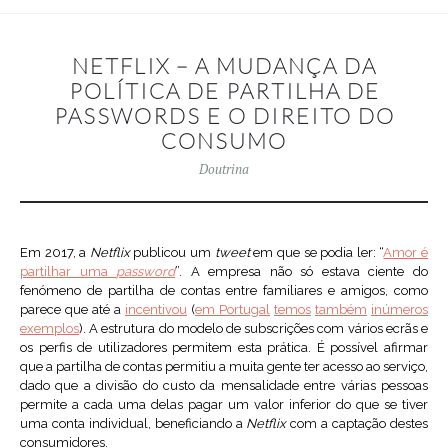
NETFLIX – A MUDANÇA DA
POLÍTICA DE PARTILHA DE
PASSWORDS E O DIREITO DO
CONSUMO
Doutrina
Em 2017, a
Netflix
publicou um
tweet
em que se podia ler: “
Amor é
partilhar uma
password
”. A empresa não só estava ciente do
fenómeno de partilha de contas entre familiares e amigos, como
parece que até a
incentivou
(
em Portugal
temos
também
inúmeros
exemplos
). A estrutura do modelo de subscrições com vários ecrãs e
os perfis de utilizadores permitem esta prática. É possível afirmar
que a partilha de contas permitiu a muita gente ter acesso ao serviço,
dado que a divisão do custo da mensalidade entre várias pessoas
permite a cada uma delas pagar um valor inferior do que se tiver
uma conta individual, beneficiando a
Netflix
com a captação destes
consumidores.