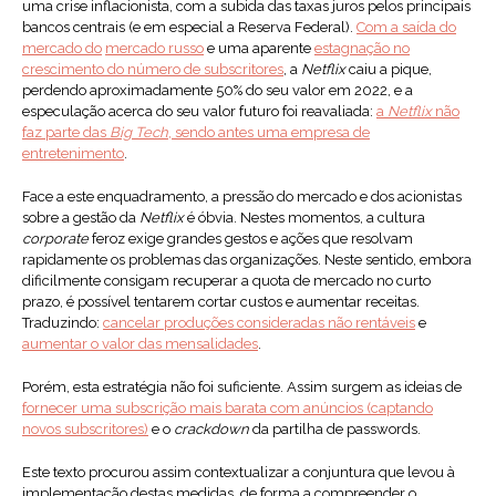
uma crise inflacionista, com a subida das taxas juros pelos principais
bancos centrais (e em especial a Reserva Federal).
Com a saída do
mercado do
mercado russo
e uma aparente
estagnação no
crescimento do número de subscritores
, a
Netflix
caiu a pique,
perdendo aproximadamente 50% do seu valor em 2022, e a
especulação acerca do seu valor futuro foi reavaliada:
a
Netflix
não
faz parte das
Big Tech
, sendo antes uma empresa de
entretenimento
.
Face a este enquadramento, a pressão do mercado e dos acionistas
sobre a gestão da
Netflix
é óbvia. Nestes momentos, a cultura
corporate
feroz exige grandes gestos e ações que resolvam
rapidamente os problemas das organizações. Neste sentido, embora
dificilmente consigam recuperar a quota de mercado no curto
prazo, é possível tentarem cortar custos e aumentar receitas.
Traduzindo:
cancelar produções consideradas não rentáveis
e
aumentar o valor das mensalidades
.
Porém, esta estratégia não foi suficiente. Assim surgem as ideias de
fornecer uma subscrição mais barata com anúncios (captando
novos subscritores)
e o
crackdown
da partilha de passwords.
Este texto procurou assim contextualizar a conjuntura que levou à
implementação destas medidas, de forma a compreender o