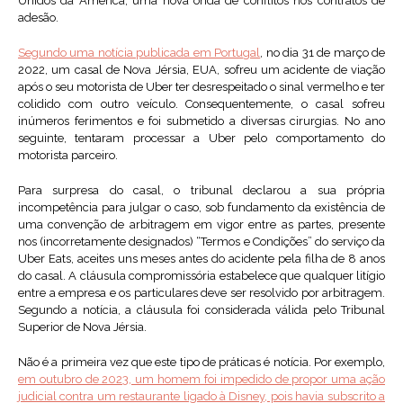
Unidos da América, uma nova onda de conflitos nos contratos de
adesão.
Segundo uma notícia publicada em Portugal
, no dia 31 de março de
2022, um casal de Nova Jérsia, EUA, sofreu um acidente de viação
após o seu motorista de Uber ter desrespeitado o sinal vermelho e ter
colidido com outro veículo. Consequentemente, o casal sofreu
inúmeros ferimentos e foi submetido a diversas cirurgias. No ano
seguinte, tentaram processar a Uber pelo comportamento do
motorista parceiro.
Para surpresa do casal, o tribunal declarou a sua própria
incompetência para julgar o caso, sob fundamento da existência de
uma convenção de arbitragem em vigor entre as partes, presente
nos (incorretamente designados) “Termos e Condições” do serviço da
Uber Eats, aceites uns meses antes do acidente pela filha de 8 anos
do casal. A cláusula compromissória estabelece que qualquer litígio
entre a empresa e os particulares deve ser resolvido por arbitragem.
Segundo a notícia, a cláusula foi considerada válida pelo Tribunal
Superior de Nova Jérsia.
Não é a primeira vez que este tipo de práticas é notícia. Por exemplo,
em outubro de 2023, um homem foi impedido de propor uma ação
judicial contra um restaurante ligado à Disney, pois havia subscrito a