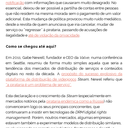
notificação
com informações que causaram muito desagrado. No
essencial, deixou de ser possível a partilha de contas entre pessoas
que não residem na mesma morada sem o pagamento de um valor
adicional. Esta mudança de política provocou muito ruído mediático,
desde a revolta de quem anunciava que iria cancelar, mudar de
serviço ou “regressar” à pirataria, passando de acusações de
ilegalidade e
até de violação da privacidade
.
Como se chegou até aqui?
Em 2011, Gabe Newell, fundador e CEO da
Valve
, numa conferência
em Seattle, resumiu de forma muito simples aquela que seria a
tendência dos mercados de distribuição de serviços e conteúdos
digitais no resto da década. A
propósito do sucesso explosivo da
plataforma de distribuição de videojogos
Steam,
Newel referiu que
“a pirataria é um problema de serviço”.
Esta declaração e o crescimento da
Steam
(especialmente em
mercados notórios pela
pirataria endémica como a Rússia
) não
convenceram logo os seus principais concorrentes, que
continuaram a insistir em tecnologias de
DRM
(
digital rights
management
). Porém, noutros mercados, algumas empresas
estavam também a experimentar modelos de distribuição similares,