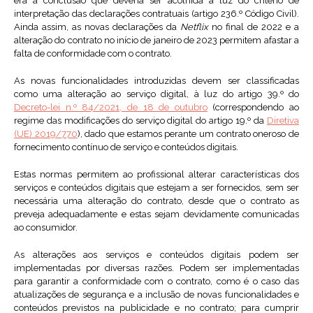
era a conclusão que deveria ser acolhida à luz do critério de
interpretação das declarações contratuais (artigo 236.º Código Civil).
Ainda assim, as novas declarações da
Netflix
no final de 2022 e a
alteração do contrato no início de janeiro de 2023 permitem afastar a
falta de conformidade com o contrato.
As novas funcionalidades introduzidas devem ser classificadas
como uma alteração ao serviço digital, à luz do artigo 39.º do
Decreto-lei n.º 84/2021, de 18 de outubro
(correspondendo ao
regime das modificações do serviço digital do artigo 19.º da
Diretiva
(UE) 2019/770
), dado que estamos perante um contrato oneroso de
fornecimento contínuo de serviço e conteúdos digitais.
Estas normas permitem ao profissional alterar características dos
serviços e conteúdos digitais que estejam a ser fornecidos, sem ser
necessária uma alteração do contrato, desde que o contrato as
preveja adequadamente e estas sejam devidamente comunicadas
ao consumidor.
As alterações aos serviços e conteúdos digitais podem ser
implementadas por diversas razões. Podem ser implementadas
para garantir a conformidade com o contrato, como é o caso das
atualizações de segurança e a inclusão de novas funcionalidades e
conteúdos previstos na publicidade e no contrato; para cumprir