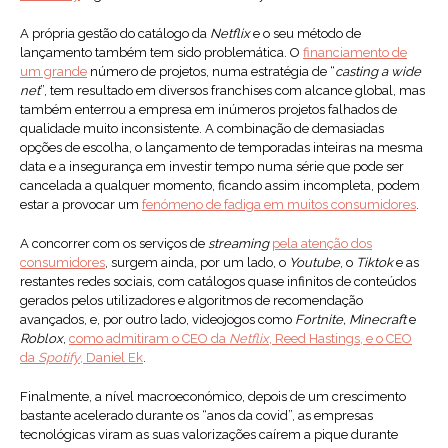
A própria gestão do catálogo da
Netflix
e o seu método de
lançamento também tem sido problemática. O
financiamento de
um grande
número de projetos, numa estratégia de “
casting a wide
net
”, tem resultado em diversos franchises com alcance global, mas
também enterrou a empresa em inúmeros projetos falhados de
qualidade muito inconsistente. A combinação de demasiadas
opções de escolha, o lançamento de temporadas inteiras na mesma
data e a insegurança em investir tempo numa série que pode ser
cancelada a qualquer momento, ficando assim incompleta, podem
estar a provocar um
fenómeno de fadiga em muitos consumidores
.
A concorrer com os serviços de
streaming
pela atenção dos
consumidores
, surgem ainda, por um lado, o
Youtube
, o
Tiktok
e as
restantes redes sociais, com catálogos quase infinitos de conteúdos
gerados pelos utilizadores e algoritmos de recomendação
avançados, e, por outro lado, videojogos como
Fortnite, Minecraft
e
Roblox
,
como admitiram o CEO da
Netflix
, Reed Hastings, e o CEO
da
Spotify
, Daniel Ek
.
Finalmente, a nível macroeconómico, depois de um crescimento
bastante acelerado durante os “anos da covid”, as empresas
tecnológicas viram as suas valorizações caírem a pique durante