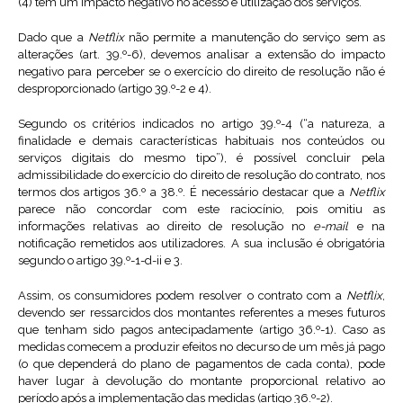
(4) tem um impacto negativo no acesso e utilização dos serviços.
Dado que a
Netflix
não permite a manutenção do serviço sem as
alterações (art. 39.º-6), devemos analisar a extensão do impacto
negativo para perceber se o exercício do direito de resolução não é
desproporcionado (artigo 39.º-2 e 4).
Segundo os critérios indicados no artigo 39.º-4 (“a natureza, a
finalidade e demais características habituais nos conteúdos ou
serviços digitais do mesmo tipo”), é possível concluir pela
admissibilidade do exercício do direito de resolução do contrato, nos
termos dos artigos 36.º a 38.º. É necessário destacar que a
Netflix
parece não concordar com este raciocínio, pois omitiu as
informações relativas ao direito de resolução no
e-mail
e na
notificação remetidos aos utilizadores. A sua inclusão é obrigatória
segundo o artigo 39.º-1-d-ii e 3.
Assim, os consumidores podem resolver o contrato com a
Netflix
,
devendo ser ressarcidos dos montantes referentes a meses futuros
que tenham sido pagos antecipadamente (artigo 36.º-1). Caso as
medidas comecem a produzir efeitos no decurso de um mês já pago
(o que dependerá do plano de pagamentos de cada conta), pode
haver lugar à devolução do montante proporcional relativo ao
período após a implementação das medidas (artigo 36.º-2).