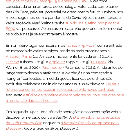
em janeiro de 2017 para $345 a janeiro de 2020
. A
Netflix
é
considerada uma empresa de tecnologia, valorizada, como parte
das
Big Tech
, pelo seu potencial de crescimento futuro. Embora nos
meses seguintes, com o pandemia da Covid-19 e as quarentenas, a
valorização da
Netflix
ainda tenha
subido mais, atingindo picos de
$630
(as pessoas estão presas em casa, vão querer entretenimento),
os problemas já se encontravam à mostra.
Em primeiro lugar, começaram as “
streaming
wars
”, com a entrada
no mercado de vários serviços, sendo os mais prominentes a
Amazon Prime
(da Amazon, inicialmente lançada em 2011), a
Disney+
(Disney, 2019), a
AppleTV+
(Apple, 2019),
HBOMax
(da
Warner Bros, 2020),
Paramount+
(Paramount, 2021). Ainda antes do
lançamento destas plataformas, a
Netflix
já tinha começado a
“sangrar” conteúdos, à medida que as licenças de distribuição
exclusiva celebradas no início dos anos 2010s expiravam.
Os seus
futuros concorrentes recusam a celebração de novos contratos
,
enquanto
estúdios de terceiros exigem valores muito superiores para
a renovação das suas licenças
.
Em segundo lugar, uma série de operações de concentração veio a
distorcer o mercado contra a
Netflix
. A
Disney
adquiriu os estúdios
da
20th Century Fox
, enquanto
a Warner Bros.
foi comprada pela
Discovery
(agora
Warner Bros. Discovery
).