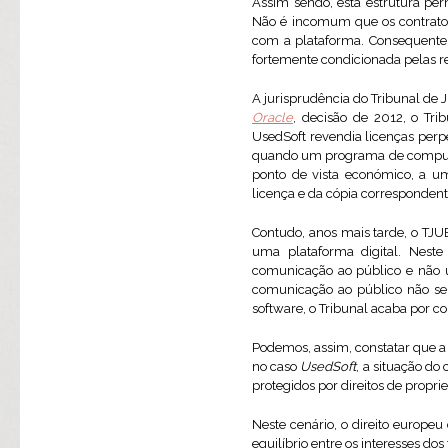
Assim sendo, esta estrutura perm
Não é incomum que os contratos
com a plataforma. Consequente
fortemente condicionada pelas r
A jurisprudência do Tribunal de
Oracle
, decisão de 2012, o Tri
UsedSoft revendia licenças perpé
quando um programa de computado
ponto de vista económico, a um
licença e da cópia correspondent
Contudo, anos mais tarde, o TJ
uma plataforma digital. Neste
comunicação ao público e não u
comunicação ao público não se 
software, o Tribunal acaba por c
Podemos, assim, constatar que a
no caso
UsedSoft
, a situação do
protegidos por direitos de propri
Neste cenário, o direito euro
equilíbrio entre os interesses dos