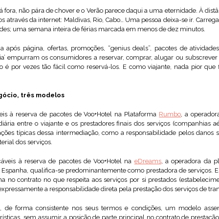
 lá fora, não pára de chover e o Verão parece daqui a uma eternidade. À dis
 através da internet: Maldivas, Rio, Cabo… Uma pessoa deixa-se ir. Carrega 
vidades; uma semana inteira de férias marcada em menos de dez minutos.
ina após página, ofertas, promoções, “genius deals”, pacotes de atividades
ia’ empurram os consumidores a reservar, comprar, alugar ou subscrever
é por vezes tão fácil como reservá-los. E como viajante, nada pior que 
gócio, três modelos
eis à reserva de pacotes de Voo+Hotel na Plataforma
Rumbo
, a operado
ária entre o viajante e os prestadores finais dos serviços (companhias aé
ções típicas dessa intermediação, como a responsabilidade pelos danos 
ial dos serviços.
cáveis à reserva de pacotes de Voo+Hotel na
eDreams
, a operadora da 
 Espanha, qualifica-se predominantemente como prestadora de serviços. Esta
no contrato no que respeita aos serviços por si prestados (estabelecimen
 expressamente a responsabilidade direta pela prestação dos serviços de tra
, de forma consistente nos seus termos e condições, um modelo ass
ísticas, sem assumir a posição de parte principal no contrato de prestaçã