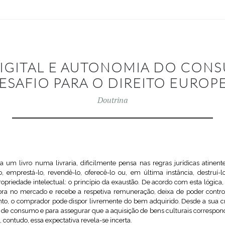
IGITAL E AUTONOMIA DO CON
ESAFIO PARA O DIREITO EUROP
Doutrina
 livro numa livraria, dificilmente pensa nas regras jurídicas atinente
o, emprestá-lo, revendê-lo, oferecê-lo ou, em última instância, destruí-
propriedade intelectual: o princípio da exaustão. De acordo com esta lógica,
a no mercado e recebe a respetiva remuneração, deixa de poder control
nto, o comprador pode dispor livremente do bem adquirido. Desde a sua cri
ões de consumo e para assegurar que a aquisição de bens culturais correspo
 contudo, essa expectativa revela-se incerta.