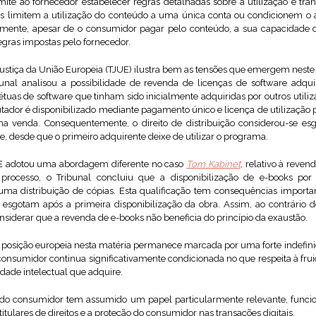
ite ao fornecedor estabelecer regras detalhadas sobre a utilização e tran
 limitem a utilização do conteúdo a uma única conta ou condicionem o
mente, apesar de o consumidor pagar pelo conteúdo, a sua capacidade 
egras impostas pelo fornecedor.
 Justiça da União Europeia (TJUE) ilustra bem as tensões que emergem nest
bunal analisou a possibilidade de revenda de licenças de software adq
tuas de software que tinham sido inicialmente adquiridas por outros utili
r é disponibilizado mediante pagamento único e licença de utilização p
a venda. Consequentemente, o direito de distribuição considerou-se es
e, desde que o primeiro adquirente deixe de utilizar o programa.
UE adotou uma abordagem diferente no caso
Tom Kabinet
, relativo à reven
 processo, o Tribunal concluiu que a disponibilização de e-books po
ma distribuição de cópias. Esta qualificação tem consequências importan
esgotam após a primeira disponibilização da obra. Assim, ao contrário 
onsiderar que a revenda de e-books não beneficia do princípio da exaustão.
 posição europeia nesta matéria permanece marcada por uma forte indefini
 consumidor continua significativamente condicionada no que respeita à frui
edade intelectual que adquire.
peu do consumidor tem assumido um papel particularmente relevante, fu
 titulares de direitos e a proteção do consumidor nas transações digitais.