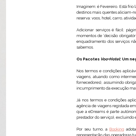
Imaginem: é Fevereiro. Está frio
destinos mais quentes aliciam-nos
reserva: voos, hotel, carro, ati
Adicionar serviços é fácil: pág
momentos de ‘decisão obrigatór
enquadramento dos serviços não 
sabemos.
Os Pacotes
Voo+Hotel
: Um ne
Nos termos e condições aplicáv
viagens, atuando como intermedi
fornecedores), assumindo obriga
incumprimento da execução mater
Já nos termos e condições apli
agência de viagens registada em
que a eDreams é parte autónoma 
prestador do serviço), excluindo
Por seu turno, a
Booking
adota
representação das operadoras tur