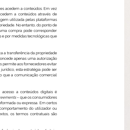
ores acedem a conteúdos. Em vez
 acedem a conteúdos através de
agem utilizada pelas plataformas
priedade. No entanto, do ponto de
mo uma compra pode corresponder
s e por medidas tecnológicas que
ca a transferência da propriedade
, concede apenas uma autorização
s permite aos fornecedores evitar
urídico, esta estratégia pode ser
ilo que a comunicação comercial
 acesso a conteúdos digitais é
reements
– que os consumidores
nformada ou expressa. Em certos
 comportamento do utilizador ou
extos, os termos contratuais são