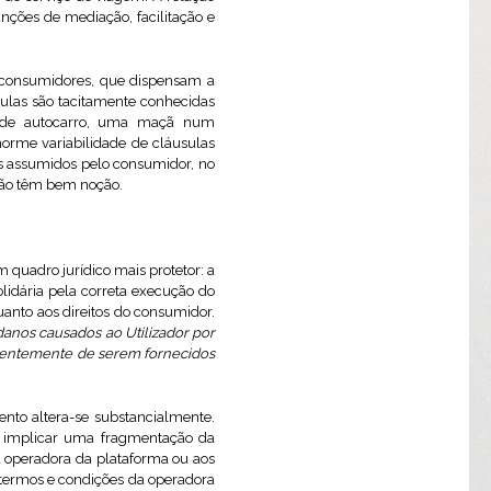
unções de mediação, facilitação e
m consumidores, que dispensam a
usulas são tacitamente conhecidas
m de autocarro, uma maçã num
orme variabilidade de cláusulas
os assumidos pelo consumidor, no
 não têm bem noção.
quadro jurídico mais protetor: a
lidária pela correta execução do
uanto aos direitos do consumidor.
danos causados ao Utilizador por
endentemente de serem fornecidos
nto altera-se substancialmente.
e implicar uma fragmentação da
 à operadora da plataforma ou aos
s termos e condições da operadora