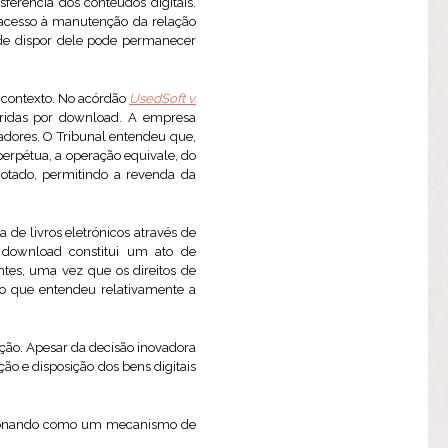
sferência dos conteúdos digitais.
 acesso à manutenção da relação
de dispor dele pode permanecer
e contexto. No acórdão
UsedSoft v.
uiridas por download. A empresa
zadores. O Tribunal entendeu que,
erpétua, a operação equivale, do
gotado, permitindo a revenda da
da de livros eletrónicos através de
r download constitui um ato de
tes, uma vez que os direitos de
do que entendeu relativamente a
ção. Apesar da decisão inovadora
ção e disposição dos bens digitais
ncionando como um mecanismo de