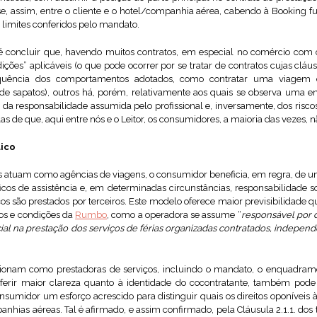
se, assim, entre o cliente e o hotel/companhia aérea, cabendo à Booking f
s limites conferidos pelo mandato.
 é concluir que, havendo muitos contratos, em especial no comércio co
dições” aplicáveis (o que pode ocorrer por se tratar de contratos cujas clá
equência dos comportamentos adotados, como contratar uma viage
 sapatos), outros há, porém, relativamente aos quais se observa uma en
 da responsabilidade assumida pelo profissional e, inversamente, dos risc
las de que, aqui entre nós e o Leitor, os consumidores, a maioria das vezes,
dico
 atuam como agências de viagens, o consumidor beneficia, em regra, de um 
cos de assistência e, em determinadas circunstâncias, responsabilidade so
 são prestados por terceiros. Este modelo oferece maior previsibilidade q
mos e condições da
Rumbo
, como a operadora se assume “
responsável por 
rcial na prestação dos serviços de férias organizadas contratados, indep
ionam como prestadoras de serviços, incluindo o mandato, o enquadrame
ferir maior clareza quanto à identidade do cocontratante, também pod
nsumidor um esforço acrescido para distinguir quais os direitos oponíveis
anhias aéreas. Tal é afirmado, e assim confirmado, pela Cláusula 2.1.1. do