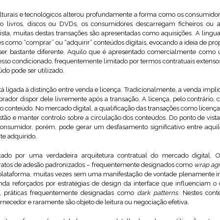
ulturais e tecnológicos alterou profundamente a forma como os consumid
como livros, discos ou DVDs, os consumidores descarregam ficheiros ou
vista, muitas destas transações são apresentadas como aquisições. A lingu
 como “comprar” ou “adquirir” conteúdos digitais, evocando a ideia de pro
de ser bastante diferente. Aquilo que é apresentado comercialmente co
cesso condicionado, frequentemente limitado por termos contratuais extenso
o pode ser utilizado.
 ligada à distinção entre venda e licença. Tradicionalmente, a venda impli
dor dispor dele livremente após a transação. A licença, pelo contrário
do conteúdo. No mercado digital, a qualificação das transações como licença
stão e manter controlo sobre a circulação dos conteúdos. Do ponto de vista j
 consumidor, porém, pode gerar um desfasamento significativo entre aqu
te adquirido.
ado por uma verdadeira arquitetura contratual do mercado digital. O
ratos de adesão padronizados – frequentemente designados como
wrap ag
a plataforma, muitas vezes sem uma manifestação de vontade plenamente i
nda reforçados por estratégias de design da interface que influenciam o
as, práticas frequentemente designadas como
dark patterns
. Nestes cont
rnecedor e raramente são objeto de leitura ou negociação efetiva.