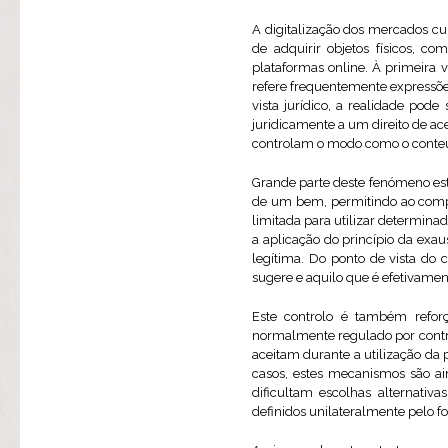
A digitalização dos mercados c
de adquirir objetos físicos, 
plataformas online. À primeira 
refere frequentemente expressões
vista jurídico, a realidade po
juridicamente a um direito de a
controlam o modo como o conteúd
Grande parte deste fenómeno está
de um bem, permitindo ao compra
limitada para utilizar determina
a aplicação do princípio da exau
legítima. Do ponto de vista do
sugere e aquilo que é efetivamen
Este controlo é também reforç
normalmente regulado por cont
aceitam durante a utilização d
casos, estes mecanismos são ai
dificultam escolhas alternativ
definidos unilateralmente pelo fo