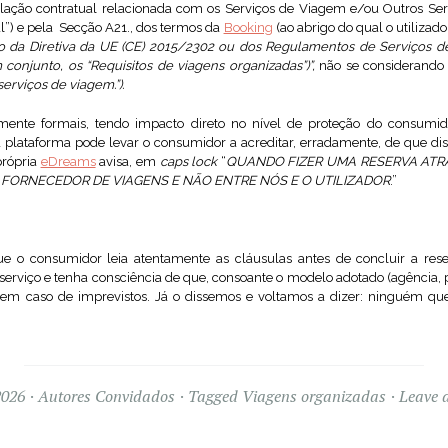
lação contratual relacionada com os Serviços de Viagem e/ou Outros Se
”) e pela Secção A21., dos termos da
Booking
(ao abrigo do qual o utilizado
go da Diretiva da UE (CE) 2015/2302 ou dos Regulamentos de Serviços 
onjunto, os “Requisitos de viagens organizadas”)”,
não se considerando 
viços de viagem.”).
mente formais, tendo impacto direto no nível de proteção do consumido
plataforma pode levar o consumidor a acreditar, erradamente, de que disp
 própria
eDreams
avisa, em
caps lock
“
QUANDO FIZER UMA RESERVA ATRA
O FORNECEDOR DE VIAGENS E NÃO ENTRE NÓS E O UTILIZADOR
.”
que o consumidor leia atentamente as cláusulas antes de concluir a rese
 serviço e tenha consciência de que, consoante o modelo adotado (agência, 
em caso de imprevistos. Já o dissemos e voltamos a dizer: ninguém que
2026
Autores Convidados
Tagged
Viagens organizadas
Leave 