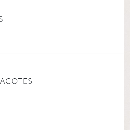
S
PACOTES