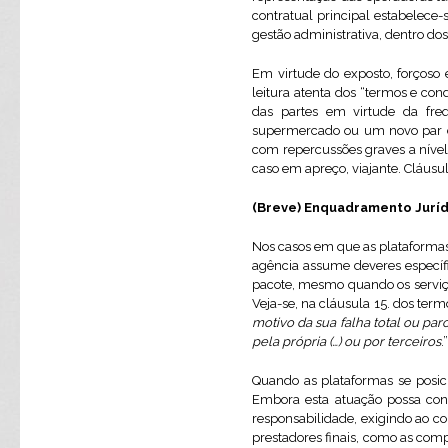
contratual principal estabelece-
gestão administrativa, dentro do
Em virtude do exposto, forçoso
leitura atenta dos “termos e con
das partes em virtude da fr
supermercado ou um novo par de
com repercussões graves a nível
caso em apreço, viajante. Cláusu
(Breve) Enquadramento Jurí
Nos casos em que as plataformas
agência assume deveres específi
pacote, mesmo quando os serviços
Veja-se, na cláusula 15. dos ter
motivo da sua falha total ou pa
pela própria (…) ou por terceiros
.”
Quando as plataformas se posic
Embora esta atuação possa con
responsabilidade, exigindo ao co
prestadores finais, como as comp