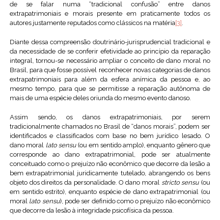
de se falar numa “tradicional confusão” entre danos
extrapatrimoniais e morais presente em praticamente todos os
autores justamente reputados como clássicos na matéria
[3]
.
Diante dessa compreensão doutrinário-jurisprudencial tradicional e
da necessidade de se conferir efetividade ao princípio da reparação
integral, tornou-se necessário ampliar o conceito de dano moral no
Brasil, para que fosse possível reconhecer novas categorias de danos
extrapatrimoniais para além da esfera anímica da pessoa e, ao
mesmo tempo, para que se permitisse a reparação autônoma de
mais de uma espécie deles oriunda do mesmo evento danoso.
Assim sendo, os danos extrapatrimoniais, por serem
tradicionalmente chamados no Brasil de “danos morais”, podem ser
identificados e classificados com base no bem jurídico lesado. O
dano moral
lato sensu
(ou em sentido amplo), enquanto gênero que
corresponde ao dano extrapatrimonial, pode ser atualmente
conceituado como o prejuízo não econômico que decorre da lesão a
bem extrapatrimonial juridicamente tutelado, abrangendo os bens
objeto dos direitos da personalidade. O dano moral
stricto sensu
(ou
em sentido estrito), enquanto espécie de dano extrapatrimonial (ou
moral
lato sensu
), pode ser definido como o prejuízo não econômico
que decorre da lesão à integridade psicofísica da pessoa.