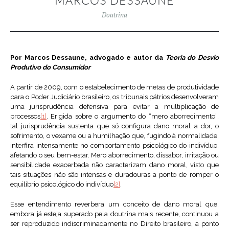
MARCOS DESSAUNE
Doutrina
Por Marcos Dessaune, advogado e autor da
Teoria do Desvio
Produtivo do Consumidor
A partir de 2009, com o estabelecimento de metas de produtividade
para o Poder Judiciário brasileiro, os tribunais pátrios desenvolveram
uma jurisprudência defensiva para evitar a multiplicação de
processos
[1]
. Erigida sobre o argumento do “mero aborrecimento”,
tal jurisprudência sustenta que só configura dano moral a dor, o
sofrimento, o vexame ou a humilhação que, fugindo à normalidade,
interfira intensamente no comportamento psicológico do indivíduo,
afetando o seu bem-estar. Mero aborrecimento, dissabor, irritação ou
sensibilidade exacerbada não caracterizam dano moral, visto que
tais situações não são intensas e duradouras a ponto de romper o
equilíbrio psicológico do indivíduo
[2]
.
Esse entendimento reverbera um conceito de dano moral que,
embora já esteja superado pela doutrina mais recente, continuou a
ser reproduzido indiscriminadamente no Direito brasileiro, a ponto