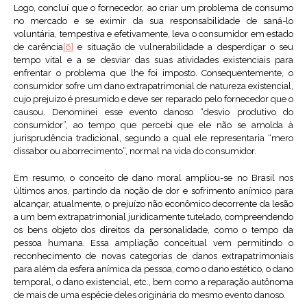
Logo, concluí que o fornecedor, ao criar um problema de consumo
no mercado e se eximir da sua responsabilidade de saná-lo
voluntária, tempestiva e efetivamente, leva o consumidor em estado
de carência
[6]
e situação de vulnerabilidade a desperdiçar o seu
tempo vital e a se desviar das suas atividades existenciais para
enfrentar o problema que lhe foi imposto. Consequentemente, o
consumidor sofre um dano extrapatrimonial de natureza existencial,
cujo prejuízo é presumido e deve ser reparado pelo fornecedor que o
causou. Denominei esse evento danoso “desvio produtivo do
consumidor”, ao tempo que percebi que ele não se amolda à
jurisprudência tradicional, segundo a qual ele representaria “mero
dissabor ou aborrecimento”, normal na vida do consumidor.
Em resumo, o conceito de dano moral ampliou-se no Brasil nos
últimos anos, partindo da noção de dor e sofrimento anímico para
alcançar, atualmente, o prejuízo não econômico decorrente da lesão
a um bem extrapatrimonial juridicamente tutelado, compreendendo
os bens objeto dos direitos da personalidade, como o tempo da
pessoa humana. Essa ampliação conceitual vem permitindo o
reconhecimento de novas categorias de danos extrapatrimoniais
para além da esfera anímica da pessoa, como o dano estético, o dano
temporal, o dano existencial, etc., bem como a reparação autônoma
de mais de uma espécie deles originária do mesmo evento danoso.