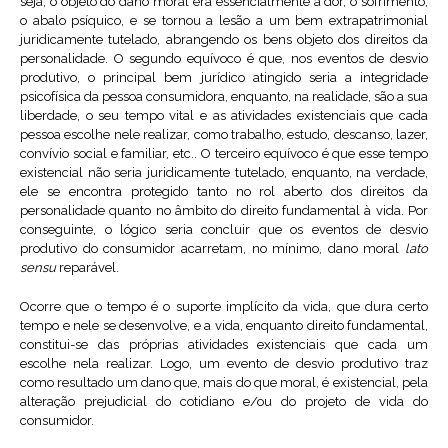
seja, o objeto do dano moral era essencialmente a dor, o sofrimento,
o abalo psíquico, e se tornou a lesão a um bem extrapatrimonial
juridicamente tutelado, abrangendo os bens objeto dos direitos da
personalidade. O segundo equívoco é que, nos eventos de desvio
produtivo, o principal bem jurídico atingido seria a integridade
psicofísica da pessoa consumidora, enquanto, na realidade, são a sua
liberdade, o seu tempo vital e as atividades existenciais que cada
pessoa escolhe nele realizar, como trabalho, estudo, descanso, lazer,
convívio social e familiar, etc.. O terceiro equívoco é que esse tempo
existencial não seria juridicamente tutelado, enquanto, na verdade,
ele se encontra protegido tanto no rol aberto dos direitos da
personalidade quanto no âmbito do direito fundamental à vida. Por
conseguinte, o lógico seria concluir que os eventos de desvio
produtivo do consumidor acarretam, no mínimo, dano moral
lato
sensu
reparável.
Ocorre que o tempo é o suporte implícito da vida, que dura certo
tempo e nele se desenvolve, e a vida, enquanto direito fundamental,
constitui-se das próprias atividades existenciais que cada um
escolhe nela realizar. Logo, um evento de desvio produtivo traz
como resultado um dano que, mais do que moral, é existencial, pela
alteração prejudicial do cotidiano e/ou do projeto de vida do
consumidor.