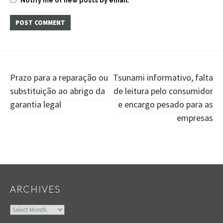
Notify me of new posts by email.
Post
Prazo para a reparação ou
Tsunami informativo, falta
substituição ao abrigo da
de leitura pelo consumidor
navigation
garantia legal
e encargo pesado para as
empresas
Widgets
ARCHIVES
Archives