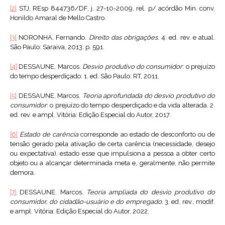
[2]
STJ, REsp 844736/DF, j. 27-10-2009, rel. p/ acórdão Min. conv.
Honildo Amaral de Mello Castro.
[3]
NORONHA, Fernando.
Direito das obrigações
. 4. ed. rev. e atual.
São Paulo: Saraiva, 2013. p. 591.
[4]
DESSAUNE, Marcos.
Desvio produtivo do consumidor
: o prejuízo
do tempo desperdiçado. 1. ed. São Paulo: RT, 2011.
[5]
DESSAUNE, Marcos.
Teoria aprofundada do desvio produtivo do
consumidor
: o prejuízo do tempo desperdiçado e da vida alterada. 2.
ed. rev. e ampl. Vitória: Edição Especial do Autor, 2017.
[6]
Estado de carência
corresponde ao estado de desconforto ou de
tensão gerado pela ativação de certa carência (necessidade, desejo
ou expectativa), estado esse que impulsiona a pessoa a obter certo
objeto ou a alcançar determinada meta e, geralmente, não permite
demora.
[7]
DESSAUNE, Marcos.
Teoria ampliada do desvio produtivo do
consumidor, do cidadão-usuário e do empregado
. 3. ed. rev., modif.
e ampl. Vitória: Edição Especial do Autor, 2022.