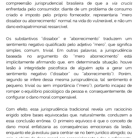
compreensão jurisprudencial brasileira de que a
via crucis
enfrentada pelo consumidor, diante de um problema de consumo
criado e imposto pelo próprio fornecedor, representaria “mero
dissabor ou aborrecimento” normal na vida do vulnerável, e não um
dano extrapatrimonial ressarcível.
Os substantivos “dissabor” e “aborrecimento” traduzem um
sentimento negativo qualificado pelo adjetivo “mero”, que significa
simples, comum, trivial. Em outras palavras, a jurisprudência
baseada no argumento do “mero aborrecimento” está
implicitamente afirmando que, em determinada situação, houve
lesão à integridade psicofísica de alguém apta a gerar um
sentimento negativo (“dissabor” ou “aborrecimento”). Porém,
segundo se infere dessa mesma jurisprudência, tal sentimento é
pequeno, trivial ou sem importância (“mero”), portanto incapaz de
romper o equilíbrio psicológico da pessoa e, consequentemente, de
configurar o dano moral compensável.
Com efeito, essa jurisprudência tradicional revela um raciocínio
erigido sobre bases equivocadas que, naturalmente, conduzem a
essa conclusão errônea. O primeiro equívoco é que o conceito de
dano moral enfatizaria as consequências emocionais da lesão,
enquanto ele já evoluiu para centrar-se no bem jurídico atingido; ou