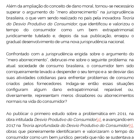
Além da ampliação do conceito de dano moral, tornou-se necessário
superar o argumento do “mero aborrecimento” na jurisprudência
brasileira, o que vem sendo realizado no país pela inovadora
Teoria
do Desvio Produtivo do Consumidor
, que identificou e valorizou o
tempo do consumidor como um bem extrapatrimonial
juridicamente tutelado e, depois da sua publicação, ensejou o
gradual desenvolvimento de uma nova jurisprudência nacional.
Confrontado com a jurisprudência erigida sobre o argumento do
“mero aborrecimento”, debrucei-me sobre o seguinte problema: na
atual sociedade de consumo brasileira, o consumidor tem sido
corriqueiramente levado a despender o seu tempo e a se desviar das
suas atividades cotidianas para enfrentar problemas de consumo
criados pelos fornecedores. Indaga-se então: essas situações
configuram algum dano extrapatrimonial reparável ou,
diversamente, representam meros dissabores ou aborrecimentos
normais na vida do consumidor?
Ao publicar o primeiro estudo sobre a problemática em 2011, na
obra intitulada
Desvio Produtivo do Consumidor
[4]
, e avançando em
2017 na
Teoria aprofundada do Desvio Produtivo do Consumidor
[5]
,
obras que pioneiramente identificaram e valorizaram o tempo do
consumidor como um bem jurídico, percebi que não se sustentava a