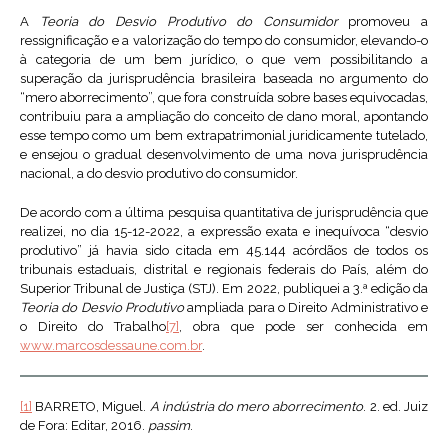
A
Teoria do Desvio Produtivo do Consumidor
promoveu a
ressignificação e a valorização do tempo do consumidor, elevando-o
à categoria de um bem jurídico, o que vem possibilitando a
superação da jurisprudência brasileira baseada no argumento do
“mero aborrecimento”, que fora construída sobre bases equivocadas,
contribuiu para a ampliação do conceito de dano moral, apontando
esse tempo como um bem extrapatrimonial juridicamente tutelado,
e ensejou o gradual desenvolvimento de uma nova jurisprudência
nacional, a do desvio produtivo do consumidor.
De acordo com a última pesquisa quantitativa de jurisprudência que
realizei, no dia 15-12-2022, a expressão exata e inequívoca “desvio
produtivo” já havia sido citada em 45.144 acórdãos de todos os
tribunais estaduais, distrital e regionais federais do País, além do
Superior Tribunal de Justiça (STJ). Em 2022, publiquei a 3.ª edição da
Teoria do Desvio Produtivo
ampliada para o Direito Administrativo e
o Direito do Trabalho
[7]
, obra que pode ser conhecida em
www.marcosdessaune.com.br
.
[1]
BARRETO, Miguel.
A indústria do mero aborrecimento
. 2. ed. Juiz
de Fora: Editar, 2016.
passim
.