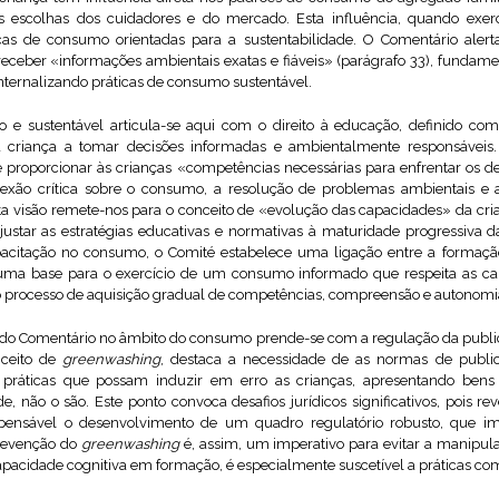
as escolhas dos cuidadores e do mercado. Esta influência, quando exe
cas de consumo orientadas para a sustentabilidade. O Comentário alert
a receber «informações ambientais exatas e fiáveis» (parágrafo 33), fundam
ternalizando práticas de consumo sustentável.
 e sustentável articula-se aqui com o direito à educação, definido com
 criança a tomar decisões informadas e ambientalmente responsáveis.
proporcionar às crianças «competências necessárias para enfrentar os d
exão crítica sobre o consumo, a resolução de problemas ambientais e 
sta visão remete-nos para o conceito de «evolução das capacidades» da cr
ustar as estratégias educativas e normativas à maturidade progressiva d
pacitação no consumo, o Comité estabelece uma ligação entre a formaç
uma base para o exercício de um consumo informado que respeita as cap
do processo de aquisição gradual de competências, compreensão e autonomi
do Comentário no âmbito do consumo prende-se com a regulação da public
nceito de
greenwashing
, destaca a necessidade de as normas de publi
 práticas que possam induzir em erro as crianças, apresentando bens
e, não o são. Este ponto convoca desafios jurídicos significativos, pois re
spensável o desenvolvimento de um quadro regulatório robusto, que i
prevenção do
greenwashing
é, assim, um imperativo para evitar a manipula
apacidade cognitiva em formação, é especialmente suscetível a práticas co