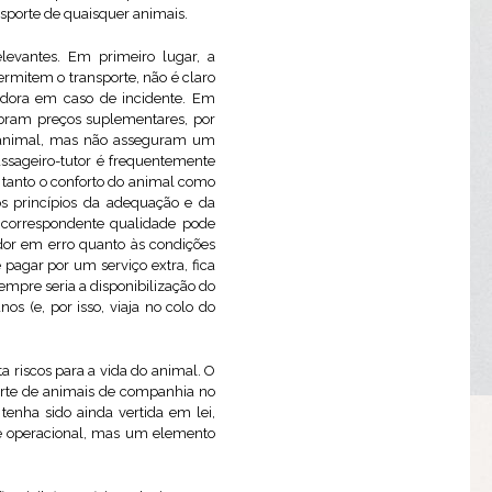
sporte de quaisquer animais.
levantes. Em primeiro lugar, a
rmitem o transporte, não é claro
adora em caso de incidente. Em
cobram preços suplementares, por
do animal, mas não asseguram um
assageiro-tutor é frequentemente
 tanto o conforto do animal como
os princípios da adequação e da
 correspondente qualidade pode
dor em erro quanto às condições
e pagar por um serviço extra, fica
empre seria a disponibilização do
s (e, por isso, viaja no colo do
 riscos para a vida do animal. O
porte de animais de companhia no
enha sido ainda vertida em lei,
e operacional, mas um elemento