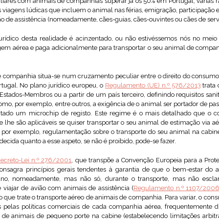
iares com animais de companhias superar já os 50% em Portugal, várias 
las viagens lúdicas que incluem o animal nas férias, emigração, participação
o de assistência (nomeadamente, cães-guias, cães-ouvintes ou cães de serv
rídico desta realidade é acinzentado, ou não estivéssemos nós no mei
 aérea e paga adicionalmente para transportar o seu animal de companhi
e companhia situa-se num cruzamento peculiar entre o direito do consumo e
tugal. No plano jurídico europeu, o
Regulamento (UE) n.º 576/2013
trata
stados-Membros ou a partir de um país terceiro, definindo requisitos sanit
como, por exemplo, entre outros, a exigência de o animal ser portador de pas
antado um microchip de registo. Este regime é o mais detalhado que o 
e lhe são aplicáveis se quiser transportar o seu animal de estimação via 
 por exemplo, regulamentação sobre o transporte do seu animal na cabine
ecida quanto a esse aspeto, se não é proibido, pode-se fazer.
ecreto-Lei n.º 276/2001
, que transpõe a Convenção Europeia para a Pro
Consagra princípios gerais tendentes à garantia de que o bem-estar d
diano, nomeadamente, mas não só, durante o transporte, mas não escl
 viajar de avião com animais de assistência (
Regulamento n.º 1107/200
o que trate o transporte aéreo de animais de companhia. Para variar, o con
as pelas políticas comerciais de cada companhia aérea, frequentemente d
e animais de pequeno porte na cabine (estabelecendo limitações arbitrá