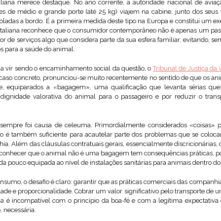
aliana merece destaque. No ano corrente, a autoridade nacional de aviaç
de médio e grande porte (até 25 kg) viajem na cabine, junto dos seus t
ladas a bordo. É a primeira medida deste tipo na Europa e constitui um e
 italiana reconhece que o consumidor contemporâneo não é apenas um pa
 de serviços algo que considera parte da sua esfera familiar, evitando, s
os para a saúde do animal.
ia vir sendo o encaminhamento social da questão, o
Tribunal de Justiça da
so concreto, pronunciou-se muito recentemente no sentido de que os ani
de, equiparados a «bagagem», uma qualificação que levanta sérias ques
 dignidade valorativa do animal para o passageiro e por reduzir o tr
s sempre foi causa de celeuma. Primordialmente considerados «coisas» p
não é também suficiente para acautelar parte dos problemas que se colo
a. Além das cláusulas contratuais gerais, essencialmente discricionárias, 
econhecer que o animal não é uma bagagem tem consequências práticas, po
 pouco equipada ao nível de instalações sanitárias para animais dentro dos
consumo, o desafio é claro: garantir que as práticas comerciais das companh
ldade e proporcionalidade. Cobrar um valor significativo pelo transporte de
a é incompatível com o princípio da boa-fé e com a legítima expectativ
, necessária.