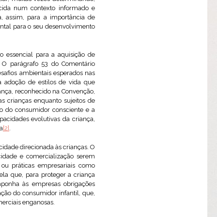
rcida num contexto informado e
a, assim, para a importância de
ental para o seu desenvolvimento
o essencial para a aquisição de
 O parágrafo 53 do Comentário
esafios ambientais esperados nas
a adoção de estilos de vida que
iança, reconhecido na Convenção,
as crianças enquanto sujeitos de
ão do consumidor consciente e a
acidades evolutivas da criança,
a
[2]
.
idade direcionada às crianças. O
cidade e comercialização serem
 ou práticas empresariais como
vela que, para proteger a criança
mponha às empresas obrigações
ção do consumidor infantil, que,
merciais enganosas.