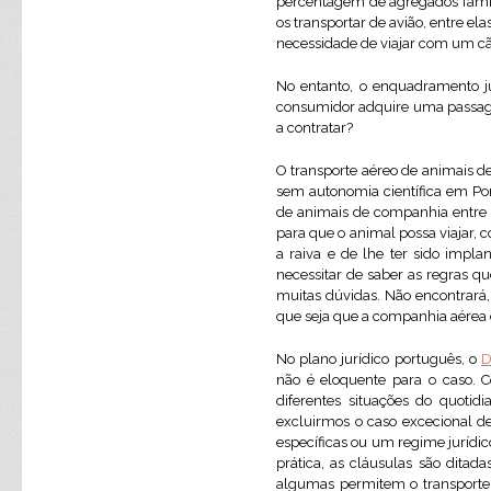
percentagem de agregados famil
os transportar de avião, entre e
necessidade de viajar com um cã
No entanto, o enquadramento ju
consumidor adquire uma passagem
a contratar?
O transporte aéreo de animais d
sem autonomia científica em Por
de animais de companhia entre E
para que o animal possa viajar, 
a raiva e de lhe ter sido impl
necessitar de saber as regras qu
muitas dúvidas. Não encontrará,
que seja que a companhia aérea d
No plano jurídico português, o
D
não é eloquente para o caso. 
diferentes situações do quoti
excluirmos o caso excecional de
específicas ou um regime jurídic
prática, as cláusulas são ditad
algumas permitem o transporte d