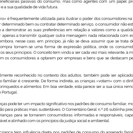
neficiárias passivas do consumo, mas como agentes com um papel próp
 a sua qualidade de vida futura.
ro» é frequentemente utilizada para ilustrar o poder dos consumidores n
r determinado bem ou contratar determinado serviço, o consumidor não está
a demonstrar as suas preferências em relação a valores como a qualidad
r apenas a transmitir qualquer outra mensagem nada relacionada com es
embora, nesse caso, em princípio, já não se deva assumir que se trata d
 compra tornam-se uma forma de expressão política, onde os consumid
s seus princípios. O conceito tem vindo a ser cada vez mais relevante, à
om os consumidores a optarem por empresas e bens que se destacam pel
mente reconhecido no contexto dos adultos, também pode ser aplicado à
familiar é crescente. De forma indireta, as crianças «votam» com o dinhe
 brinquedos e alimentos. Em boa verdade, esta parece ser a sua única remo
 Portugal.
anças pode ter um impacto significativo nos padrões de consumo familiar, 
 para práticas mais sustentáveis. O Comentário Geral n.º 26 sublinha prec
crianças para se tornarem consumidoras informadas e responsáveis, capa
vel e alinhado com os princípios da justiça social e ambiental.
riança tem influência direta nos padrões de consumo do agregado famil