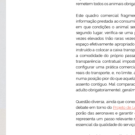
remetem todos os animais obriga
Este quadro comercial fragmen
informação prestada ao consumid
em que condições o animal ser
segundo lugar, verifica-se uma 
vezes elevados (não raras veze
espaço efetivamente apropriado 
instruído a colocar a caixa tra
a comodidade do próprio passag
transparência contratual impo
configurar uma prática comerci
reais do transporte, e, no limite
numa posição pior do que aquela 
assento contíguo. Mal comparado
adulto obrigatoriamente), geralme
Questão diversa, ainda que cone
debate em torno do
Projeto de L
porão das aeronaves e garantir
representa um passo relevante
essencial da qualidade do serviç