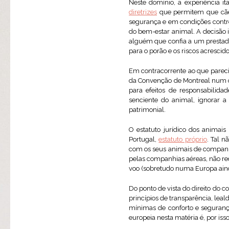
Neste domínio, a experiência it
diretrizes
que permitem que cães 
segurança e em condições contro
do bem-estar animal. A decisão
alguém que confia a um prestador
para o porão e os riscos acrescid
Em contracorrente ao que parec
da Convenção de Montreal num ca
para efeitos de responsabilida
senciente do animal, ignorar a
patrimonial.
O estatuto jurídico dos animai
Portugal,
estatuto próprio
. Tal 
com os seus animais de companhi
pelas companhias aéreas, não r
voo (sobretudo numa Europa ainda
Do ponto de vista do direito do 
princípios de transparência, lea
mínimas de conforto e seguranç
europeia nesta matéria é, por isso