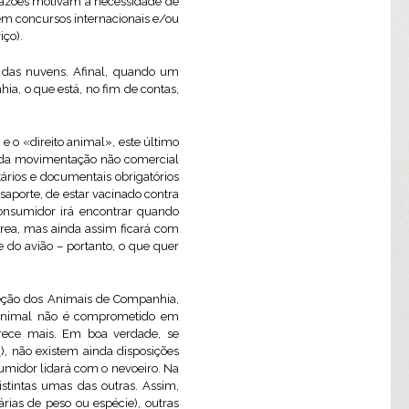
razões motivam a necessidade de
 em concursos internacionais e/ou
iço).
o das nuvens. Afinal, quando um
a, o que está, no fim de contas,
 o «direito animal», este último
 da movimentação não comercial
ários e documentais obrigatórios
saporte, de estar vacinado contra
consumidor irá encontrar quando
aérea, mas ainda assim ficará com
 do avião – portanto, o que quer
teção dos Animais de Companhia,
o animal não é comprometido em
arece mais. Em boa verdade, se
6
), não existem ainda disposições
sumidor lidará com o nevoeiro. Na
istintas umas das outras. Assim,
rias de peso ou espécie), outras