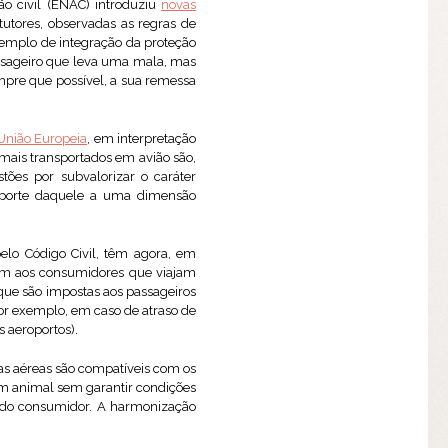
ão civil (ENAC) introduziu
novas
utores, observadas as regras de
xemplo de integração da proteção
ssageiro que leva uma mala, mas
empre que possível, a sua remessa
 União Europeia
, em interpretação
mais transportados em avião são,
tões por subvalorizar o caráter
ansporte daquele a uma dimensão
elo Código Civil, têm agora, em
cam aos consumidores que viajam
que são impostas aos passageiros
r exemplo, em caso de atraso de
 aeroportos).
ias aéreas são compatíveis com os
 um animal sem garantir condições
a do consumidor. A harmonização