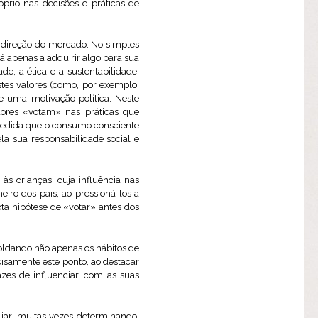
rio nas decisões e práticas de
a direção do mercado. No simples
 apenas a adquirir algo para sua
e, a ética e a sustentabilidade.
tes valores (como, por exemplo,
e uma motivação política. Neste
ores «votam» nas práticas que
 medida que o consumo consciente
a sua responsabilidade social e
s crianças, cuja influência nas
iro dos pais, ao pressioná-los a
ta hipótese de «votar» antes dos
moldando não apenas os hábitos de
isamente este ponto, ao destacar
zes de influenciar, com as suas
iar, muitas vezes determinando,