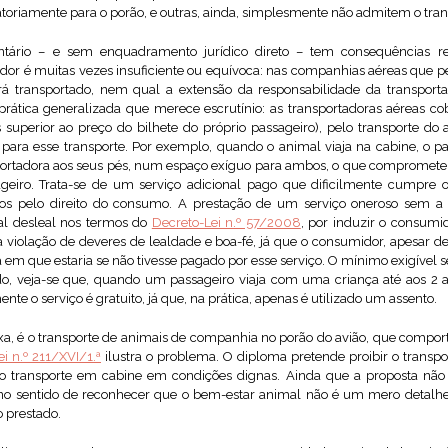
toriamente para o porão, e outras, ainda, simplesmente não admitem o tran
tário – e sem enquadramento jurídico direto – tem consequências re
or é muitas vezes insuficiente ou equívoca: nas companhias aéreas que pe
á transportado, nem qual a extensão da responsabilidade da transport
prática generalizada que merece escrutínio: as transportadoras aéreas 
s superior ao preço do bilhete do próprio passageiro), pelo transporte 
para esse transporte. Por exemplo, quando o animal viaja na cabine, o p
nsportadora aos seus pés, num espaço exíguo para ambos, o que compromete
eiro. Trata-se de um serviço adicional pago que dificilmente cumpre 
stos pelo direito do consumo. A prestação de um serviço oneroso sem a
al desleal nos termos do
Decreto-Lei n.º 57/2008
, por induzir o consumi
, a violação de deveres de lealdade e boa-fé, já que o consumidor, apesar d
em que estaria se não tivesse pagado por esse serviço. O mínimo exigível s
, veja-se que, quando um passageiro viaja com uma criança até aos 2 ano
nte o serviço é gratuito, já que, na prática, apenas é utilizado um assento.
xa, é o transporte de animais de companhia no porão do avião, que comporta
ei n.º 211/XVI/1.ª
ilustra o problema. O diploma pretende proibir o trans
 o transporte em cabine em condições dignas. Ainda que a proposta não t
 no sentido de reconhecer que o bem-estar animal não é um mero detalh
o prestado.