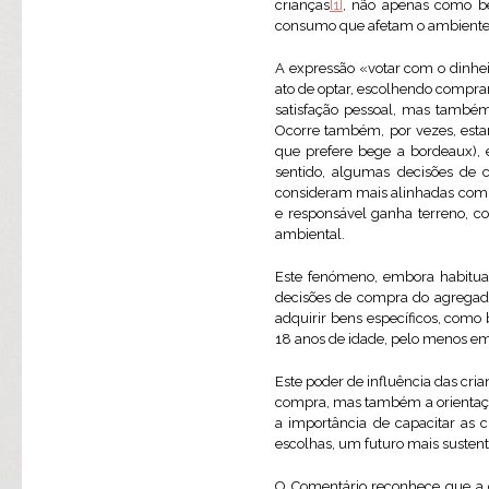
crianças
[1]
, não apenas como be
consumo que afetam o ambiente e
A expressão «votar com o dinhei
ato de optar, escolhendo compra
satisfação pessoal, mas também 
Ocorre também, por vezes, esta
que prefere bege a bordeaux), 
sentido, algumas decisões de
consideram mais alinhadas com o
e responsável ganha terreno, c
ambiental.
Este fenómeno, embora habitual
decisões de compra do agregado 
adquirir bens específicos, como
18 anos de idade, pelo menos em
Este poder de influência das cri
compra, mas também a orientação
a importância de capacitar as 
escolhas, um futuro mais sustentá
O Comentário reconhece que a c