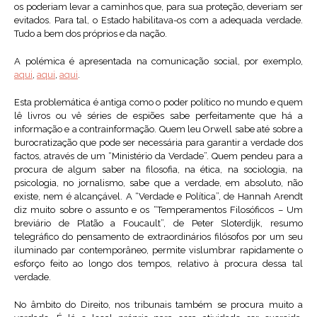
os poderiam levar a caminhos que, para sua proteção, deveriam ser
evitados. Para tal, o Estado habilitava-os com a adequada verdade.
Tudo a bem dos próprios e da nação.
A polémica é apresentada na comunicação social, por exemplo,
aqui
,
aqui
,
aqui
.
Esta problemática é antiga como o poder político no mundo e quem
lê livros ou vê séries de espiões sabe perfeitamente que há a
informação e a contrainformação. Quem leu Orwell sabe até sobre a
burocratização que pode ser necessária para garantir a verdade dos
factos, através de um “Ministério da Verdade”. Quem pendeu para a
procura de algum saber na filosofia, na ética, na sociologia, na
psicologia, no jornalismo, sabe que a verdade, em absoluto, não
existe, nem é alcançável. A “Verdade e Política”, de Hannah Arendt
diz muito sobre o assunto e os “Temperamentos Filosóficos – Um
breviário de Platão a Foucault”, de Peter Sloterdijk, resumo
telegráfico do pensamento de extraordinários filósofos por um seu
iluminado par contemporâneo, permite vislumbrar rapidamente o
esforço feito ao longo dos tempos, relativo à procura dessa tal
verdade.
No âmbito do Direito, nos tribunais também se procura muito a