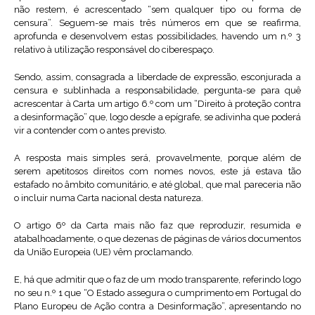
não restem, é acrescentado “sem qualquer tipo ou forma de
censura”. Seguem-se mais três números em que se reafirma,
aprofunda e desenvolvem estas possibilidades, havendo um n.º 3
relativo à utilização responsável do ciberespaço.
Sendo, assim, consagrada a liberdade de expressão, esconjurada a
censura e sublinhada a responsabilidade, pergunta-se para quê
acrescentar à Carta um artigo 6.º com um “Direito à proteção contra
a desinformação” que, logo desde a epígrafe, se adivinha que poderá
vir a contender com o antes previsto.
A resposta mais simples será, provavelmente, porque além de
serem apetitosos direitos com nomes novos, este já estava tão
estafado no âmbito comunitário, e até global, que mal pareceria não
o incluir numa Carta nacional desta natureza.
O artigo 6º da Carta mais não faz que reproduzir, resumida e
atabalhoadamente, o que dezenas de páginas de vários documentos
da União Europeia (UE) vêm proclamando.
E, há que admitir que o faz de um modo transparente, referindo logo
no seu n.º 1 que “O Estado assegura o cumprimento em Portugal do
Plano Europeu de Ação contra a Desinformação”, apresentando no