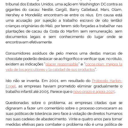
tribunal dos Estados Unidos, uma ação em Washington DC contra as
gigantes do cacau: Nestlé, Cargill, Barry Callebaut, Mars, Olam,
Hershey e Mondelēz encontram-se entre os réus. Em causa está
uma acusação por sujeição a trabalho escravo de oito (então)
crianças originárias do Mali, por terem sido forçadas a trabalhar nas
plantações de cacau da Costa do Marfim sem remuneração, sem
documentos legais e sem conhecimento do lugar onde se
encontravam efetivamente.
Consumidores assíduos de pelo menos uma destas marcas de
chocolate poderão deslocar-se ao frigorífico e verificar que, no rótulo,
existem as indicações “
placer responsable
” e “
cocoa plan: mejora la
vida de los agricultores y la calidad de sus productos
”.
Isto não se inventa. Em 2001, em resultado do
Protocolo Harkin-
Engel
, as empresas haviam prometido eliminar gradualmente o
trabalho infantil até 2005. Parece que o
novo prazo é agora 2025
.
Questionadas sobre o problema, as empresas citadas que se
dignaram a fazer um comentário sobre o processo convocaram as
suas políticas de tolerância zero face à violação de direitos humanos
nas suas cadeias de abastecimento. Vinte e quatro anos para tomar
medidas efetivas para combater o problema não é uma política de