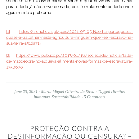
sendo só um exotismo bárbaro sobre o qual ouvimos falar. Olhar
para o lado já não serve de nada, pois é exatamente ao lado onde
agora reside o problema.
[1]
https://sicnoticias.pt/pais/2021-05-05-Nao-ha-portugueses-
quase-a-trabalhar-nesta-agricultura-ninguem-quer-ser-escravo-na-
sua-terra-a51da714
[2]
https://www.publico.pt/2017/01/18/sociedade/noticia/falta-
de-maodeobra-no-alqueva-alimenta-novas-formas-de-escravatura-
1758670
June 23, 2021
Maria Miguel Oliveira da Silva
Tagged
Direitos
humanos
,
Sustentabilidade
3 Comments
PROTEÇÃO CONTRA A
DESINFORMAÇÃO OU CENSURA? –