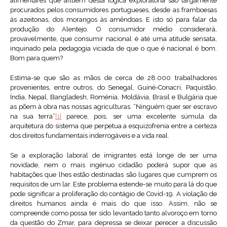
alimentares que afluem desta lógica exploratória são largamente
procurados pelos consumidores portugueses, desde as framboesas
às azeitonas, dos morangos às amêndoas. E isto só para falar da
produção do Alentejo. O consumidor médio considerará,
provavelmente, que consumir nacional é até uma atitude sensata,
inquinado pela pedagogia viciada de que o que é nacional é bom.
Bom para quem?
Estima-se que são as mãos de cerca de 28.000 trabalhadores
provenientes, entre outros, do Senegal, Guiné-Conacri, Paquistão,
Índia, Nepal, Bangladesh, Roménia, Moldávia, Brasil e Bulgária que
as põem à obra nas nossas agriculturas. “Ninguém quer ser escravo
na sua terra”
[1]
parece, pois, ser uma excelente súmula da
arquitetura do sistema que perpetua a esquizofrenia entre a certeza
dos direitos fundamentais inderrogáveis e a vida real.
Se a exploração laboral de imigrantes está longe de ser uma
novidade, nem o mais ingénuo cidadão poderá supor que as
habitações que lhes estão destinadas são lugares que cumprem os
requisitos de um lar. Este problema estende-se muito para lá do que
pode significar a proliferação do contágio de Covid-19. A violação de
direitos humanos ainda é mais do que isso. Assim, não se
compreende como possa ter sido levantado tanto alvoroço em torno
da questão do Zmar, para depressa se deixar perecer a discussão