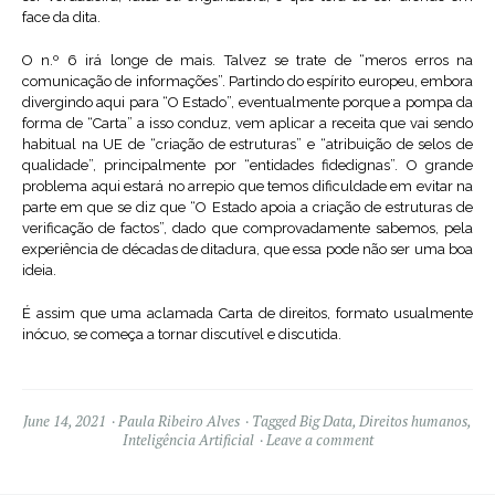
face da dita.
O n.º 6 irá longe de mais. Talvez se trate de “meros erros na
comunicação de informações”. Partindo do espírito europeu, embora
divergindo aqui para “O Estado”, eventualmente porque a pompa da
forma de “Carta” a isso conduz, vem aplicar a receita que vai sendo
habitual na UE de “criação de estruturas” e “atribuição de selos de
qualidade”, principalmente por “entidades fidedignas”. O grande
problema aqui estará no arrepio que temos dificuldade em evitar na
parte em que se diz que “O Estado apoia a criação de estruturas de
verificação de factos”, dado que comprovadamente sabemos, pela
experiência de décadas de ditadura, que essa pode não ser uma boa
ideia.
É assim que uma aclamada Carta de direitos, formato usualmente
inócuo, se começa a tornar discutível e discutida.
June 14, 2021
Paula Ribeiro Alves
Tagged
Big Data
,
Direitos humanos
,
Inteligência Artificial
Leave a comment