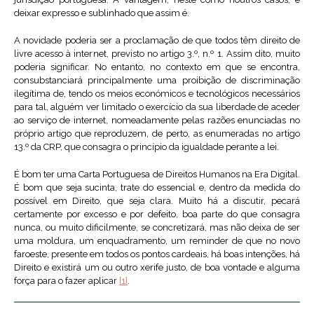
deixar expresso e sublinhado que assim é.
A novidade poderia ser a proclamação de que todos têm direito de
livre acesso à internet, previsto no artigo 3.º, n.º 1. Assim dito, muito
poderia significar. No entanto, no contexto em que se encontra,
consubstanciará principalmente uma proibição de discriminação
ilegítima de, tendo os meios económicos e tecnológicos necessários
para tal, alguém ver limitado o exercício da sua liberdade de aceder
ao serviço de internet, nomeadamente pelas razões enunciadas no
próprio artigo que reproduzem, de perto, as enumeradas no artigo
13.º da CRP, que consagra o princípio da igualdade perante a lei.
É bom ter uma Carta Portuguesa de Direitos Humanos na Era Digital.
É bom que seja sucinta, trate do essencial e, dentro da medida do
possível em Direito, que seja clara. Muito há a discutir, pecará
certamente por excesso e por defeito, boa parte do que consagra
nunca, ou muito dificilmente, se concretizará, mas não deixa de ser
uma moldura, um enquadramento, um reminder de que no novo
faroeste, presente em todos os pontos cardeais, há boas intenções, há
Direito e existirá um ou outro xerife justo, de boa vontade e alguma
força para o fazer aplicar
[1]
.