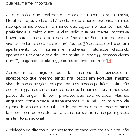
que realmente importava.
A discussão que realmente importava trazer para a mesa,
literalmente, era a de que há produtos que queremos consumir, mas
não queremos produzir, a menos que alguém o faça por nós, de
preferência a baixo custo. A discussão que realmente importava
trazer para a mesa era a de que “há entre 80 a 100 pessoas a
viverem «dentro de uma oficina»”, “outras 30 pessoas dentro de um
apartamento, com homens e mulheres misturados, dispondo
apenas de um chuveiro e de uma sanita” e “onde 55 pessoas vivem
num T3, pagando no total 1.530 euros de renda por mês”
[2]
.
Aproximam-se argumentos de inferioridade civilizacional,
apregoando que mesmo sendo mal pagos em Portugal, mesmo
vivendo sob condições indignas para os nossos padrões, a situação
destes imigrantes é melhor do que a que tinham ou teriam nos seus
países de origem. É bem provável que seja verdade. Mas se,
enquanto comunidade, estabelecemos que há um mínimo de
dignidade abaixo do qual não toleraremos descer, esse mínimo
também tem de se estender a qualquer ser humano que ingresse
em território nacional.
A violação de direitos humanos torna-se cada vez mais vizinha, não