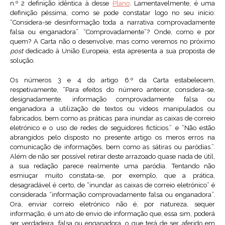
n.º 2 definição idêntica à desse
Plano
. Lamentavelmente, é uma
definição péssima, como se pode constatar logo no seu início:
“Considera-se desinformação toda a narrativa comprovadamente
falsa ou enganadora”. “Comprovadamente”? Onde, como e por
quem? A Carta não o desenvolve, mas como veremos no próximo
post
dedicado à União Europeia, esta apresenta a sua proposta de
solução.
Os números 3 e 4 do artigo 6.º da Carta estabelecem,
respetivamente, “Para efeitos do número anterior, considera-se,
designadamente, informação comprovadamente falsa ou
enganadora a utilização de textos ou vídeos manipulados ou
fabricados, bem como as práticas para inundar as caixas de correio
eletrónico e o uso de redes de seguidores fictícios.” e “Não estão
abrangidos pelo disposto no presente artigo os meros erros na
comunicação de informações, bem como as sátiras ou paródias.”.
Além de não ser possível retirar deste arrazoado quase nada de útil,
a sua redação parece realmente uma paródia. Tentando não
esmiuçar muito constata-se, por exemplo, que a prática,
desagradável é certo, de “inundar as caixas de correio eletrónico” é
considerada “informação comprovadamente falsa ou enganadora”.
Ora, enviar correio eletrónico não é, por natureza, sequer
informação, é um ato de envio de informação que, essa sim, poderá
ser verdadeira, falsa ou enganadora, o que terá de ser aferido em