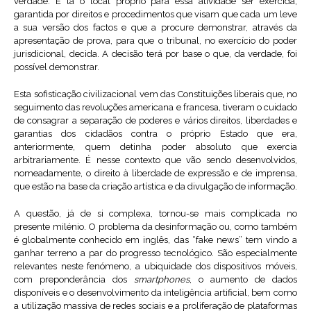
verdade. É lá o local próprio para essa atividade ser exercida,
garantida por direitos e procedimentos que visam que cada um leve
a sua versão dos factos e que a procure demonstrar, através da
apresentação de prova, para que o tribunal, no exercício do poder
jurisdicional, decida. A decisão terá por base o que, da verdade, foi
possível demonstrar.
Esta sofisticação civilizacional vem das Constituições liberais que, no
seguimento das revoluções americana e francesa, tiveram o cuidado
de consagrar a separação de poderes e vários direitos, liberdades e
garantias dos cidadãos contra o próprio Estado que era,
anteriormente, quem detinha poder absoluto que exercia
arbitrariamente. É nesse contexto que vão sendo desenvolvidos,
nomeadamente, o direito à liberdade de expressão e de imprensa,
que estão na base da criação artística e da divulgação de informação.
A questão, já de si complexa, tornou-se mais complicada no
presente milénio. O problema da desinformação ou, como também
é globalmente conhecido em inglês, das “fake news” tem vindo a
ganhar terreno a par do progresso tecnológico. São especialmente
relevantes neste fenómeno, a ubiquidade dos dispositivos móveis,
com preponderância dos
smartphones
, o aumento de dados
disponíveis e o desenvolvimento da inteligência artificial, bem como
a utilização massiva de redes sociais e a proliferação de plataformas