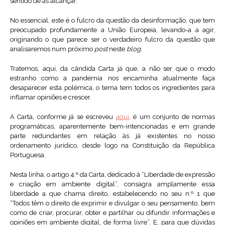
sentido de as alcançar.
No essencial, este é o fulcro da questão da desinformação, que tem
preocupado profundamente a União Europeia, levando-a a agir,
originando o que parece ser o verdadeiro fulcro da questão que
analisaremos num próximo
post
neste
blog
.
Tratemos, aqui, da cândida Carta já que, a não ser que o modo
estranho como a pandemia nos encaminha atualmente faça
desaparecer esta polémica, o tema tem todos os ingredientes para
inflamar opiniões e crescer.
A Carta, conforme já se escreveu
aqui
, é um conjunto de normas
programáticas, aparentemente bem-intencionadas e em grande
parte redundantes em relação às já existentes no nosso
ordenamento jurídico, desde logo na Constituição da República
Portuguesa.
Nesta linha, o artigo 4.º da Carta, dedicado à “Liberdade de expressão
e criação em ambiente digital”, consagra amplamente essa
liberdade a que chama direito, estabelecendo no seu n.º 1 que
“Todos têm o direito de exprimir e divulgar o seu pensamento, bem
como de criar, procurar, obter e partilhar ou difundir informações e
opiniões em ambiente digital, de forma livre”. E, para que dúvidas