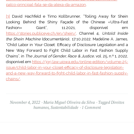
palco-principal-fala-se-da-alexa-da-amazon
.
[3]
David Hachfeld e Timo Kollbrunner, “Toiling Away for Shein
Looking Behind the Shiny Façade of the Chinese «Ultra-Fast
Fashion» Giant”, 11.2021, disponível em
https://stories.publiceye.ch/en/shein/
. Channel 4,
Untold: Inside
the Shein Machine
(documentário), 17.10.2022. Madeline A. James,
“Child Labor in Your Closet: Efficacy of Disclosure Legislation and a
New Way Forward to Fight Child Labor in Fast Fashion Supply
Chains”, in
The Journal of Gender, Race & Justice
, vol. 25, n.º 1, 2022,
disponível em
https://jgrj.law.uiowa.edu/online-edition/volume-25-
issue/child-labor-in-your-closet-efficacy-of-disclosure-legislation-
and-a-new-way-forward-to-fight-child-labor-in-fast-fashion-supply-
chains/
.
November 4, 2022
Maria Miguel Oliveira da Silva
Tagged
Direitos
humanos
,
Sustentabilidade
1 Comment