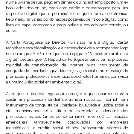
numa livraria de rua, pago em dinheiro ou, no extremo oposto, um e-
book adquirido online, pago com cartão e descarregado para um
dispositivo digital que o permitirá ler naquele formato eletrónico.
Pelo meio, há várias combinações possíveis, de físico e digital, como
livro de papel comprado e pago online e enviado pelo correio, ou
outras.
A Carta Portuguesa de Direitos Humanos na Era Digital (Carta)
reconhece esta globalização, e a necessidade de a acompanhar, logo
no seu artigo 2.º, n.º 1, em que sob a epígrafe “Direitos em ambiente
digital” declara que “A República Portuguesa participa no processo
mundial de transformação da Internet num instrumento de
conquista de liberdade, igualdade e justiça social e num espaço de
promoção, proteção e livre exercício dos direitos humanos, com vista
a uma inclusão social em ambiente digital.”.
Claro que se poderia, logo aqui, começar a questionar se estará a
existir um processo mundial de transformação da internet num
instrumento de conquista de liberdade, igualdade e justiça social e
etc, mencionando, só a título de exemplo, as denominadas
primaveras árabes (antes de se tornarem invernos), as eleições
americanas (amavelmente coadjuvadas por empresas
tecnológicas), o crédito social chinês (transparente sistema de
vigilância geral), o agravamento imparável das desigualdades