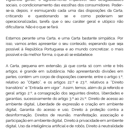
sociais, o condicionamento das escolhas dos consumidores. Poder-
se-ia, depois, ir esmiuçando cada uma das disposições da Carta,
criticando e questionando se e como poderiam ser
operacionalizadas, tarefa que o seu caráter geral e utópico não
dificultaria. Não é o que se fará.
Estamos perante uma Carta, e uma Carta bastante simpática. Por
isso, vamos antes apresentar o seu conteúdo, esperando que seja
possível à República Portuguesa e ao mundo concretizar, o mais
possível e da melhor forma, o que ali se estabelece.
A Carta, pequena em extensão, já que conta só com vinte e três
artigos, é grande em substância. Não apresentando divisões em
partes, contém um corpo de disposições coerente, entre o artigo 1.º,
relativo ao “Objeto”, e os artigos 22.º e 23.º, relativos a “Direito
transitório” e “Entrada em vigor”. Assim, temos, além do já referido e
geral artigo 2.º, a consagração dos seguintes direitos, liberdades e
garantias, sucessivamente do artigo 3.º ao 21.º: Direito de acesso ao
ambiente digital, Liberdade de expressão e criação em ambiente
digital, Garantia do acesso e uso, Direito à proteção contra a
desinformação, Direitos de reunião, manifestação, associação e
participação em ambiente digital, Direito à privacidade em ambiente
digital, Uso da inteligência artificial e de robôs, Direito à neutralidade