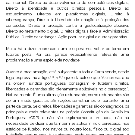
da Internet, Direito ao desenvolvimento de competências digitais,
Direito à identidade e outros direitos pessoais, Direito ao
esquecimento, Direitos em plataformas digitais, Direito à
cibersegurança, Direito à liberdade de criação e à proteção dos
conteúdos, Direito à proteção contra a geolocalização abusiva,
Direito ao testamento digital, Direitos digitais face à Administração
Pública, Direito das crianças, Ação popular digital e outras garantias.
Muito há a dizer sobre cada um e esperamos voltar ao tema em
futuros posts. Por ora, parece especialmente relevante uma
proclamação e uma espécie de novidade.
Quanto à proclamação, está subjacente a toda a Carta sendo, desde
logo, expressa no artigo 2.º, n.º 2 que estabelece que “As normas que
na ordem jurídica portuguesa consagram e tutelam direitos,
liberdades e garantias são plenamente aplicáveis no ciberespaço.”.
Naturalmente. É uma afirmação redundante, como redundantes são
de um modo geral as afirmações semelhantes e, portanto, uma
parte da Carta. Se direitos, liberdades e garantias são consagrados, os
principais e mais relevantes na própria Constituição da República
Portuguesa (CRP) e não são legitimamente limitados, não há
necessidade de dizer que também se aplicam no ciberespaço, nos
estádios de futebol, nos navios ou noutro local físico ou digital sob
jurisdição portuguesa. A vantagem, neste como noutros casos, é