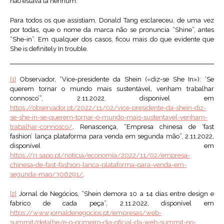
não estava lá nenhum.
Para todos os que assistiam, Donald Tang esclareceu, de uma vez
por todas, que o nome da marca não se pronuncia “Shine”, antes
“She-in”. Em qualquer dos casos, ficou mais do que evidente que
She is definitely In trouble.
[1]
Observador, “Vice-presidente da Shein («diz-se She In»): ‘Se
querem tornar o mundo mais sustentável, venham trabalhar
connosco’”, 2.11.2022, disponível em
https://observador.pt/2022/11/02/vice-presidente-da-shein-diz-
se-she-in-se-querem-tornar-o-mundo-mais-sustentavel-venham-
trabalhar-connosco/
. Renascença, “Empresa chinesa de ‘fast
fashion’ lança plataforma para venda em segunda mão”, 2.11.2022,
disponível em
https://rr.sapo.pt/noticia/economia/2022/11/02/empresa-
chinesa-de-fast-fashion-lanca-plataforma-para-venda-em-
segunda-mao/306291/
.
[2]
Jornal de Negócios, “Shein demora 10 a 14 dias entre design e
fabrico de cada peça”, 2.11.2022, disponível em
https://www.jornaldenegocios.pt/empresas/web-
summit/detalhe/e-o-primeiro-dia-oficial-da-web-summit-no-