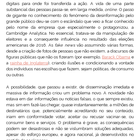
digitais para onde foi transferida a ação. A vida de uma parte
substancial das pessoas passa-se, em larga medida,
online
. O passo
de gigante no conhecimento do fenómeno da desinformação pelo
grande público deu-se com o escândalo que veio a ficar conhecido
pelo nome da empresa que especialmente o protagonizou, a
Cambridge Analytica. No essencial, tratava-se da manipulação de
eleitores e a consequente influência no resultado das eleições
americanas de 2016. As
fake news
vão assumindo várias formas,
desde a criação de fotos de pessoas que não existem, a discursos de
figuras públicas que não os fizeram (por exemplo,
Barack Obama
e
a
rainha de Inglaterra
), criando ilusões e condicionando a vontade
dos indivíduos nas escolhas que fazem, sejam políticas, de consumo
ou outras.
A possibilidade, que passou a existir, de disseminação imediata e
massiva de informação criou um problema novo. A novidade não
estava em dar informações ou notícias falsas, o que sempre existiu,
mas sim em fazê-las chegar, quase instantaneamente, a milhões de
destinatários que, potencialmente acreditando no seu conteúdo,
iriam em conformidade votar, aceitar ou recusar vacinar-se, ou
consumir bens e serviços. O problema é grave, as consequências
podem ser desastrosas e não se vislumbram soluções adequadas,
apesar do esforço europeu, e agora nacional, já desenvolvidos no