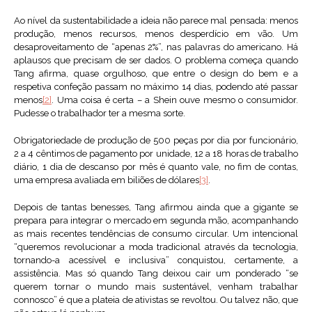
Ao nível da sustentabilidade a ideia não parece mal pensada: menos
produção, menos recursos, menos desperdício em vão. Um
desaproveitamento de “apenas 2%”, nas palavras do americano. Há
aplausos que precisam de ser dados. O problema começa quando
Tang afirma, quase orgulhoso, que entre o design do bem e a
respetiva confeção passam no máximo 14 dias, podendo até passar
menos
[2]
. Uma coisa é certa – a Shein ouve mesmo o consumidor.
Pudesse o trabalhador ter a mesma sorte.
Obrigatoriedade de produção de 500 peças por dia por funcionário,
2 a 4 cêntimos de pagamento por unidade, 12 a 18 horas de trabalho
diário, 1 dia de descanso por mês é quanto vale, no fim de contas,
uma empresa avaliada em biliões de dólares
[3]
.
Depois de tantas benesses, Tang afirmou ainda que a gigante se
prepara para integrar o mercado em segunda mão, acompanhando
as mais recentes tendências de consumo circular. Um intencional
“queremos revolucionar a moda tradicional através da tecnologia,
tornando-a acessível e inclusiva” conquistou, certamente, a
assistência. Mas só quando Tang deixou cair um ponderado “se
querem tornar o mundo mais sustentável, venham trabalhar
connosco” é que a plateia de ativistas se revoltou. Ou talvez não, que