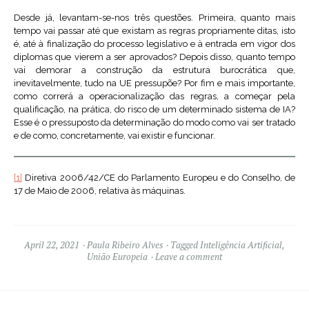
Desde já, levantam-se-nos três questões. Primeira, quanto mais
tempo vai passar até que existam as regras propriamente ditas, isto
é, até à finalização do processo legislativo e à entrada em vigor dos
diplomas que vierem a ser aprovados? Depois disso, quanto tempo
vai demorar a construção da estrutura burocrática que,
inevitavelmente, tudo na UE pressupõe? Por fim e mais importante,
como correrá a operacionalização das regras, a começar pela
qualificação, na prática, do risco de um determinado sistema de IA?
Esse é o pressuposto da determinação do modo como vai ser tratado
e de como, concretamente, vai existir e funcionar.
[1]
Diretiva 2006/42/CE do Parlamento Europeu e do Conselho, de
17 de Maio de 2006, relativa às máquinas.
April 22, 2021
Paula Ribeiro Alves
Tagged
Inteligência Artificial
,
União Europeia
Leave a comment