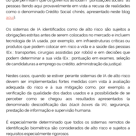
ou que permitam que os governos atribuam “pontuações sociais” às
pessoas (tendo aqui provavelmente em vista a recusa de realidades
como o denominado Crédito Social chinês, apresentado neste blog
aqui
).
Os sistemas de IA identificados como de alto risco são sujeitos a
obrigações estritas antes de serem colocados no mercado e incluem
tecnologia de IA usada, por exemplo, em infraestruturas críticas ou
produtos que podem colocar em risco a vida e a saúde das pessoas
(Ex.: transportes, cirurgias assistidas por robôs) e em decisões que
podem determinar a sua vida (Ex.: pontuação em exames, seleção
de candidaturas a emprego ou crédito, administração da justiça).
Nestes casos, quando se estiver perante sistemas de IA de alto risco
devem ser implementadas fortes medidas com vista à avaliação
adequada do risco e à sua mitigação como, por exemplo, a
verificação da qualidade dos dados usados e a possibilidade de se
perceber como se chegou aos resultados apresentados (a
denominado descodificação das
black boxe
s da IA), segurança,
prestação de informação e supervisão humana.
É especialmente determinado que todos os sistemas remotos de
identificação biométrica são considerados de alto risco e sujeitos a
requisitos especialmente rigorosos.