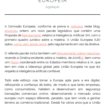
EUROPEIA
Legislação
A Comissão Europeia, conforme se previa e
noticiava
neste blog,
anunciou
ontem um novo pacote legislativo que contém uma
Proposta de
Regulamento
relativo à Inteligência Artificial (IA), com o
primeiro quadro jurídico sobre a matéria. A União Europeia (UE)
optou,
como vem sendo regra
, pelo regulamento em vez da diretiva.
O referido pacote inclui também um
Regulamento sobre máquinas
,
revendo a Diretiva existente sobre a matéria, de 2006
[1]
, bem como
um
Plano
coordenado entre os Estados-membros relativo à IA, que
tem em vista a liderança global pela União Europeia no que diz
respeito à inteligência artificial confiável.
Todo este esforço visa tornar a Europa apta para a era digital,
reforçando a confiança de todos, de modo a que tanto empresas,
como consumidores, habitem e desenvolvam em segurança
transações comerciais
online
, desenvolvendo o mercado único
europeu num espaço diferente, paralelo, que tem vindo a ganhar
terreno ao comércio tradicional. Desde há vários anos que a União