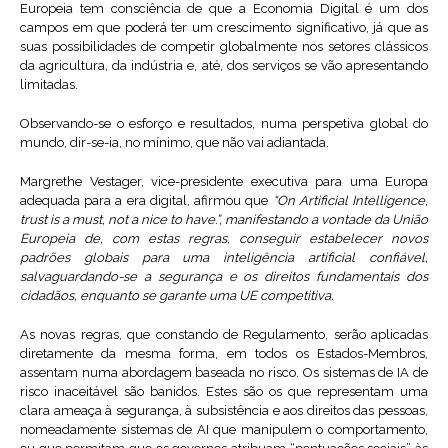
Europeia tem consciência de que a Economia Digital é um dos
campos em que poderá ter um crescimento significativo, já que as
suas possibilidades de competir globalmente nos setores clássicos
da agricultura, da indústria e, até, dos serviços se vão apresentando
limitadas.
Observando-se o esforço e resultados, numa perspetiva global do
mundo, dir-se-ia, no mínimo, que não vai adiantada.
Margrethe Vestager, vice-presidente executiva para uma Europa
adequada para a era digital, afirmou que
“On Artificial Intelligence,
trust is a must, not a nice to have.”, manifestando a vontade da União
Europeia de, com estas regras, conseguir estabelecer novos
padrões globais para uma inteligência artificial confiável,
salvaguardando-se a segurança e os direitos fundamentais dos
cidadãos, enquanto se garante uma UE competitiva.
As novas regras, que constando de Regulamento, serão aplicadas
diretamente da mesma forma, em todos os Estados-Membros,
assentam numa abordagem baseada no risco. Os sistemas de IA de
risco inaceitável são banidos. Estes são os que representam uma
clara ameaça à segurança, à subsistência e aos direitos das pessoas,
nomeadamente sistemas de AI que manipulem o comportamento,