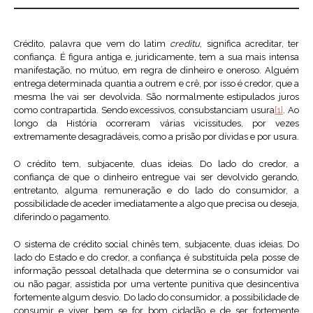
Crédito, palavra que vem do latim
creditu
, significa acreditar, ter
confiança. É figura antiga e, juridicamente, tem a sua mais intensa
manifestação, no mútuo, em regra de dinheiro e oneroso. Alguém
entrega determinada quantia a outrem e crê, por isso é credor, que a
mesma lhe vai ser devolvida. São normalmente estipulados juros
como contrapartida. Sendo excessivos, consubstanciam usura
[1]
. Ao
longo da História ocorreram várias vicissitudes, por vezes
extremamente desagradáveis, como a prisão por dívidas e por usura.
O crédito tem, subjacente, duas ideias. Do lado do credor, a
confiança de que o dinheiro entregue vai ser devolvido gerando,
entretanto, alguma remuneração e do lado do consumidor, a
possibilidade de aceder imediatamente a algo que precisa ou deseja,
diferindo o pagamento.
O sistema de crédito social chinês tem, subjacente, duas ideias. Do
lado do Estado e do credor, a confiança é substituída pela posse de
informação pessoal detalhada que determina se o consumidor vai
ou não pagar, assistida por uma vertente punitiva que desincentiva
fortemente algum desvio. Do lado do consumidor, a possibilidade de
consumir e viver bem se for bom cidadão e de ser fortemente