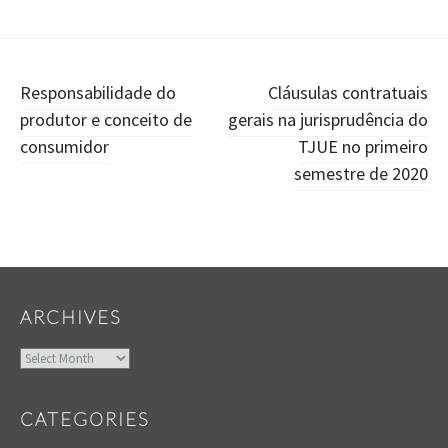
Post
Responsabilidade do
Cláusulas contratuais
produtor e conceito de
gerais na jurisprudência do
navigation
consumidor
TJUE no primeiro
semestre de 2020
Widgets
ARCHIVES
Archives
CATEGORIES