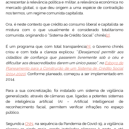
acrescentar à relevância política e militar, a relevância económica no
mercado global, o que deu origem a uma espécie de contradição
nos termos, um regime comunista capitalista.
Ora, é neste contexto que crédito ao consumo liberal e capitalista se
mistura com o que usualmente é considerado totalitarismo
comunista, originando o “Sistema de Crédito Social” chinês
[2]
.
É um programa que, com total transparência
[3]
, o Governo chinês
criou e com toda a clareza explicou: “
[Desejamos] permitir aos
cidadãos de confiança que passeiem livremente sob o céu e
dificultar aos desacreditados darem um único passo”, no
Esboço de
Planeamento para a Construção de um Sistema de Crédito Social
(2014-2020)
. Conforme planeado, começou a ser implementado em
2014.
Para a sua concretização, foi instalado um sistema de vigilância
generalizado, através de câmaras que, ligadas a potentes sistemas
de inteligência artificial (AI – Artificial Intelligence) de
reconhecimento facial, permitem verificar infrações no espaço
público.
Segundo a
CNN
, na sequência da Pandemia de Covid-19, a vigilância