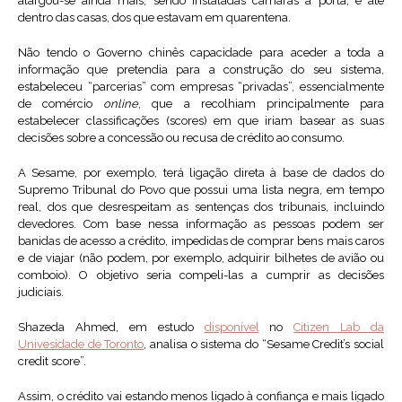
alargou-se ainda mais, sendo instaladas câmaras à porta, e até
dentro das casas, dos que estavam em quarentena.
Não tendo o Governo chinês capacidade para aceder a toda a
informação que pretendia para a construção do seu sistema,
estabeleceu “parcerias” com empresas “privadas”, essencialmente
de comércio
online
, que a recolhiam principalmente para
estabelecer classificações (scores) em que iriam basear as suas
decisões sobre a concessão ou recusa de crédito ao consumo.
A Sesame, por exemplo, terá ligação direta à base de dados do
Supremo Tribunal do Povo que possui uma lista negra, em tempo
real, dos que desrespeitam as sentenças dos tribunais, incluindo
devedores. Com base nessa informação as pessoas podem ser
banidas de acesso a crédito, impedidas de comprar bens mais caros
e de viajar (não podem, por exemplo, adquirir bilhetes de avião ou
comboio). O objetivo seria compeli-las a cumprir as decisões
judiciais.
Shazeda Ahmed, em estudo
disponível
no
Citizen Lab da
Univesidade de Toronto
, analisa o sistema do “Sesame Credit’s social
credit score”.
Assim, o crédito vai estando menos ligado à confiança e mais ligado