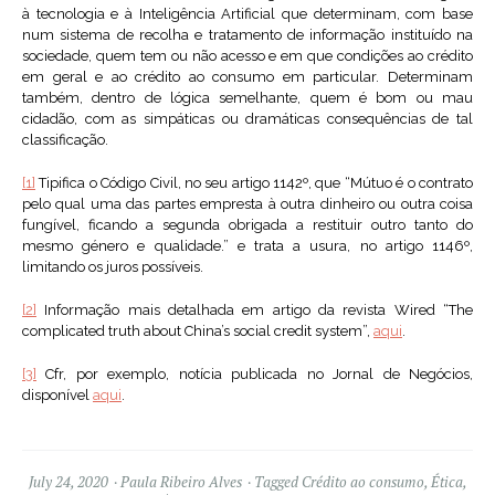
à tecnologia e à Inteligência Artificial que determinam, com base
num sistema de recolha e tratamento de informação instituído na
sociedade, quem tem ou não acesso e em que condições ao crédito
em geral e ao crédito ao consumo em particular. Determinam
também, dentro de lógica semelhante, quem é bom ou mau
cidadão, com as simpáticas ou dramáticas consequências de tal
classificação.
[1]
Tipifica o Código Civil, no seu artigo 1142º, que “Mútuo é o contrato
pelo qual uma das partes empresta à outra dinheiro ou outra coisa
fungível, ficando a segunda obrigada a restituir outro tanto do
mesmo género e qualidade.” e trata a usura, no artigo 1146º,
limitando os juros possíveis.
[2]
Informação mais detalhada em artigo da revista Wired “The
complicated truth about China’s social credit system”,
aqui
.
[3]
Cfr, por exemplo, notícia publicada no Jornal de Negócios,
disponível
aqui
.
July 24, 2020
Paula Ribeiro Alves
Tagged
Crédito ao consumo
,
Ética
,