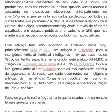
astronomicamente crescentes de
big data,
que todos nós
produzimos, com entusiasmo ou enfado, quando vamos usando e
abusando de dispositivos eletrónicos, principalmente de
smartphones
e que se junta aos dados produzidos por todas as
outras fontes, em permanência, de que se destacam a denominada
Internet das Coisas, a omnipresente vigilância através de câmaras
espalhadas em espaços públicos e privados e o GPS que nos
mantém um pequeno boneco desarticulado nos mapas virtuais.
Esse esforço tem sido reportado e analisado neste blog,
principalmente
aqui
e
aqui
, em relação à
Estratégia
para a
inteligência Artificial (Artificial Intelligence – AI), aos trabalhos do
Grupo de Peritos especificamente criado neste âmbito (AI HLEG), à
criação da
European AI Alliance
(EAIA), do
Livro Branco
sobre a
inteligência artificial e do
Relatório
sobre as implicações em matéria
de segurança e de responsabilidade decorrentes da inteligência
artificial, da Internet das Coisas e da robótica, bem como ao
nascimento do ALLAI, tudo com vista à criação e operacionalização
de uma AI confiável.
Passo de gigante será o Regulamento que enquadra juridicamente o
tema e que estará a chegar.