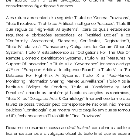
De acordo com o
draft
divulgado, o diploma vai ter 92
considerandos, 69 artigos e 8 anexos.
A estrutura apresentada é a seguinte: Título I de “General Provisions”,
Titulo II relativo a “Prohibited Artificial Intelligence Practices”, Título III
que regula os “High-Risk AI Systems”, (para os quais estabelece
requisitos e obrigações específicas, os “Notified Bodies” e os
“Conformity Assessment, Standards, Certificates, Registration”),
Título IV relativo à “Transparency Obligations for Certain Other AI
Systems”, Título V estabelecendo as “Obligations For The Use Of
Remote Biometric Identification Systems”, Título VI as “Measures In
Support Of Innovation”, o Título VII a “Governance” (criando o artigo
47.º um “European Artificial Intelligence Board”), o Titulo VIII a “Eu
Database For High-Risk Ai Systems”, Título IX a “Post-Market
Monitoring, Information Sharing, Market Surveillance”, Título X os já
habituais Códigos de Conduta, Título XI “Confidentiality And
Penalties”, criando as também já habituais sanções astronómicas,
Título XII os “Delegated Acts & Comitology” (maravilhoso termo que
talvez se possa traduzir pelo correspondente nacional não menos
delicioso “Comitologia”, que mostra muito daquilo em que se tornou
a UE), fechando com o Título XIII de “Final Provisions”.
Deixamos o resumo e acesso ao
draft leaked,
para abrir o apetite e
ficaremos atentos à divulgação oficial do texto final que se espera