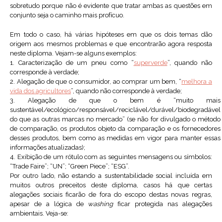
sobretudo porque não é evidente que tratar ambas as questões em
conjunto seja o caminho mais profícuo.
Em todo o caso, há várias hipóteses em que os dois temas dão
origem aos mesmos problemas e que encontrarão agora resposta
neste diploma. Vejam-se alguns exemplos:
1. Caracterização de um pneu como “
superverde
”, quando não
corresponde à verdade;
2. Alegação de que o consumidor, ao comprar um bem, “
melhora a
vida dos agricultores
”, quando não corresponde à verdade;
3. Alegação de que o bem é “muito mais
sustentável/ecológico/responsável/reciclável/durável/biodegradável
do que as outras marcas no mercado” (se não for divulgado o método
de comparação, os produtos objeto da comparação e os fornecedores
desses produtos, bem como as medidas em vigor para manter essas
informações atualizadas);
4. Exibição de um rótulo com as seguintes mensagens ou símbolos:
“Trade Faire”; “UN”; “Green Piece”; “ESG”.
Por outro lado, não estando a sustentabilidade social incluída em
muitos outros preceitos deste diploma, casos há que certas
alegações sociais ficarão de fora do escopo destas novas regras,
apesar de a lógica de
washing
ficar protegida nas alegações
ambientais. Veja-se: