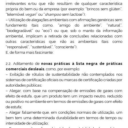
irrelevantes e/ou que não resultam de qualquer característica
própria do bem ou da empresa (por exemplo: “brincos sem glúten”,
“telemóvel
vegan
” ou “
shampoo
sem lactose”);
– Utilização de alegações ambientais com afirmações genéricas sem
fundamento (tais como, “amigo do ambiente”, “natural”,
“biodegradável” ou “eco”) ou que, sob o manto da informação
ambiental, implicam a retirada de conclusões relacionadas com
outras características que não as ambientais (tais como
“responsável”, “sustentável”, “consciente”).
E, de forma mais fascinante:
2.2. Aditamento de
novas práticas à lista negra de práticas
comerciais desleais
, como, por exemplo:
– Exibição de rótulos de sustentabilidade não contemplados nos
sistemas de certificação oficiais ou marcas de certificação criadas por
autoridades públicas;
– Alegar, com base na compensação de emissões de gases com
efeito de estufa, que um produto tem um impacto neutro, reduzido
ou positivo no ambiente em termos de emissões de gases com efeito
de estufa;
– Alegar falsamente que, em condições normais de utilização, um
bem tem uma determinada durabilidade em termos de tempo ou
intensidade de utilização;