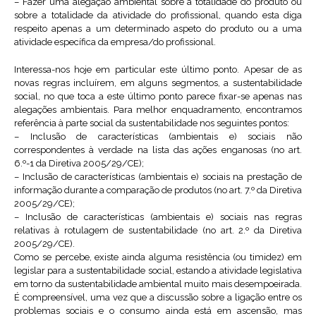
– Fazer uma alegação ambiental sobre a totalidade do produto ou
sobre a totalidade da atividade do profissional, quando esta diga
respeito apenas a um determinado aspeto do produto ou a uma
atividade específica da empresa/do profissional.
Interessa-nos hoje em particular este último ponto. Apesar de as
novas regras incluírem, em alguns segmentos, a sustentabilidade
social, no que toca a este último ponto parece fixar-se apenas nas
alegações ambientais. Para melhor enquadramento, encontramos
referência à parte social da sustentabilidade nos seguintes pontos:
– Inclusão de características (ambientais e) sociais não
correspondentes à verdade na lista das ações enganosas (no art.
6.º-1 da Diretiva 2005/29/CE);
– Inclusão de características (ambientais e) sociais na prestação de
informação durante a comparação de produtos (no art. 7.º da Diretiva
2005/29/CE);
– Inclusão de características (ambientais e) sociais nas regras
relativas à rotulagem de sustentabilidade (no art. 2.º da Diretiva
2005/29/CE).
Como se percebe, existe ainda alguma resistência (ou timidez) em
legislar para a sustentabilidade social, estando a atividade legislativa
em torno da sustentabilidade ambiental muito mais desempoeirada.
É compreensível, uma vez que a discussão sobre a ligação entre os
problemas sociais e o consumo ainda está em ascensão, mas