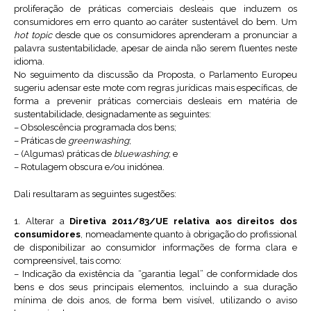
proliferação de práticas comerciais desleais que induzem os
consumidores em erro quanto ao caráter sustentável do bem. Um
hot topic
desde que os consumidores aprenderam a pronunciar a
palavra sustentabilidade, apesar de ainda não serem fluentes neste
idioma.
No seguimento da discussão da Proposta, o Parlamento Europeu
sugeriu adensar este mote com regras jurídicas mais específicas, de
forma a prevenir práticas comerciais desleais em matéria de
sustentabilidade, designadamente as seguintes:
– Obsolescência programada dos bens;
– Práticas de
greenwashing
;
– (Algumas) práticas de
bluewashing
; e
– Rotulagem obscura e/ou inidónea.
Dali resultaram as seguintes sugestões:
1. Alterar a
Diretiva 2011/83/UE relativa aos direitos dos
consumidores
, nomeadamente quanto à obrigação do profissional
de disponibilizar ao consumidor informações de forma clara e
compreensível, tais como:
– Indicação da existência da “garantia legal” de conformidade dos
bens e dos seus principais elementos, incluindo a sua duração
mínima de dois anos, de forma bem visível, utilizando o aviso