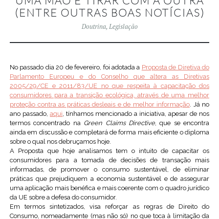
UMA MÃO E TIRAR COM A OUTRA
(ENTRE OUTRAS BOAS NOTÍCIAS)
Doutrina
,
Legislação
No passado dia 20 de fevereiro, foi adotada a
Proposta de Diretiva do
Parlamento Europeu e do Conselho que altera as Diretivas
2005/29/CE e 2011/83/UE no que respeita à capacitação dos
consumidores para a transição ecológica, através de uma melhor
proteção contra as práticas desleais e de melhor informação
. Já no
ano passado,
aqui
, tínhamos mencionado a iniciativa, apesar de nos
termos concentrado na
Green Claims Directive
, que se encontra
ainda em discussão e completará de forma mais eficiente o diploma
sobre o qual nos debruçamos hoje.
A Proposta que hoje analisamos tem o intuito de capacitar os
consumidores para a tomada de decisões de transação mais
informadas, de promover o consumo sustentável, de eliminar
práticas que prejudiquem a economia sustentável e de assegurar
uma aplicação mais benéfica e mais coerente com o quadro jurídico
da UE sobre a defesa do consumidor.
Em termos sintetizados, visa reforçar as regras de Direito do
Consumo, nomeadamente (mas não só) no que toca à limitação da