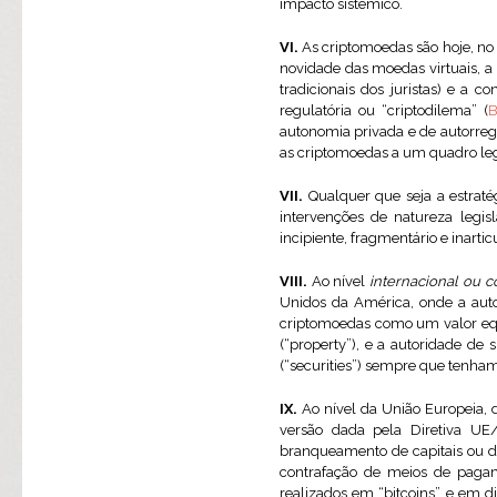
impacto sistémico.
VI.
As criptomoedas são hoje, no
novidade das moedas virtuais, 
tradicionais dos juristas) e a 
regulatória ou “criptodilema” (
B
autonomia privada e de autorreg
as criptomoedas a um quadro leg
VII.
Qualquer que seja a estratég
intervenções de natureza legi
incipiente, fragmentário e inartic
VIII.
Ao nível
internacional ou 
Unidos da América, onde a auto
criptomoedas como um valor equi
(“property”), e a autoridade de
(“securities”) sempre que tenham
IX.
Ao nível da União Europeia, 
versão dada pela Diretiva UE/
branqueamento de capitais ou d
contrafação de meios de pagam
realizados em “bitcoins” e em di