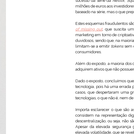
sucesso da série da
Netflix
,
Squ
milhões de euros aos investidores
baseado na série, mas o que prej
Estes esquemas fraudulentos sã
of missing out
,
que suscita um
marketing em torno de criptoativ
duvidosos, sendo que, na maioria 
limitam-se a emitir
tokens
sem q
consumidores.
Além do exposto, a maioria dos cr
adquirem ativos que não possuem
Dado o exposto, concluímos que
tecnologia, pois há uma errada 
casos, que despertaram uma gra
tecnologias, o que não é, nem de
Importa esclarecer o que são a
consistem na representação dig
descentralização, ou seja, não sã
Apesar da elevada segurança ga
elevada volatilidade, que se rev