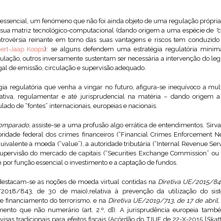
 essencial, um fenómeno que não foi ainda objeto de uma regulação própri
a sua matriz tecnológico-computacional (dando origem a uma espécie de
“
c
controvérsia reinante em torno das suas vantagens e riscos tem conduzi
ert-Jaap Koops
): se alguns defendem uma estratégia regulatória minima
ulação, outros inversamente sustentam ser necessária a intervenção do leg
al de emissão, circulação e supervisão adequado.
ia regulatória que venha a vingar no futuro, afigura-se inequívoco a mult
slativa, regulamentar e até jurisprudencial na matéria – dando origem
ulado de “fontes” internacionais, europeias e nacionais.
comparado
, assiste-se a uma profusão algo errática de entendimentos. Sirva
ridade federal dos crimes financeiros (“Financial Crimes Enforcement Ne
valente a moeda (“value”), a autoridade tributária (“Internal Revenue Ser
 supervisão do mercado de capitais (“Securities Exchange Commission” ou
 por função essencial o investimento e a captação de fundos.
destacam-se as noções de moeda virtual contidas na
Diretiva UE/2015/84
2018/843, de 30 de maio),relativa à prevenção da utilização do sist
e financiamento do terrorismo, e na
Diretiva UE/2019/713, de 17 de abril
ento que não numerário (art. 2.º, d]). A jurisprudência europeia tam
visas tradicionais para efeitos fiscais (Acórdão do TJUE de 22-X-2015 [
Skat