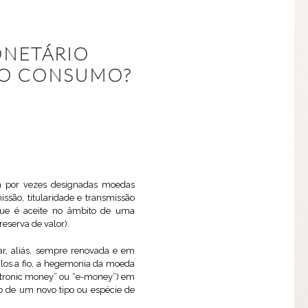
ONETÁRIO
DO CONSUMO?
ém por vezes designadas moedas
são, titularidade e transmissão
, que é aceite no âmbito de uma
eserva de valor).
ar, aliás, sempre renovada e em
ulos a fio, a hegemonia da moeda
ctronic money” ou “e-money”) em
o de um novo tipo ou espécie de