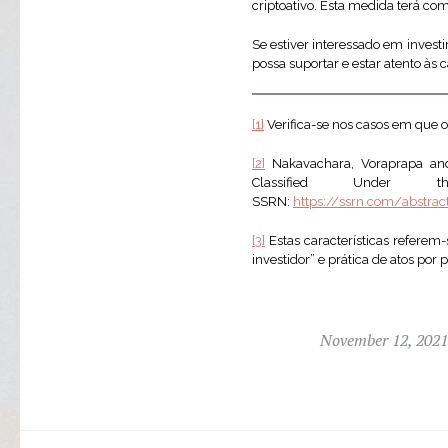
criptoativo. Esta medida terá com
Se estiver interessado em investi
possa suportar e estar atento às 
[1]
Verifica-se nos casos em que o
[2]
Nakavachara, Voraprapa and
Classified Under
SSRN:
https://ssrn.com/abstra
[3]
Estas características referem
investidor” e prática de atos po
November 12, 2021