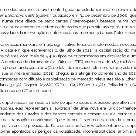
tomoedas está indissoluvelmente ligada ao estudo seminal e pioneiro d
eer Electronic Cash System”
, publicado em 31 de dezembro de 2008, que
numa rede direta de participantes (“peer-to-peer”) baseada numa nov
amento e armazenamento eletrónico de dados que permite assegurar um sis
ssidade da intervenção de intermediários, mormente bancos (“blockchain
va espécie monetária é muito significativo, tendo as criptomoedas, no esp
 À data em que escrevemos (1 de julho de 2021), a capitalização do m
de dólares, com mais de 5 400 tipos de criptomoedas em circulação e um
. A criptomoeda dominante é a “Bitcoin” (BTC), com cerca de 18,7 milhõe
s e representando cerca de 45% do total do mercado: relembre-se que esta m
 sua primeira emissão (2011), chegou já a atingir no corrente ano de 20
iptomoedas com difusão e capitalização de mercado relevantes são a Ether 
rdano (3,05%), Dogeoin (2,28%), XRP (2,21%), USCoin (1,75%) e Polkadot (1,07
ão cerca de 17% do mercado.
 criptomoedas têm sido o mote de apaixonadas discussões, que alternam 
radores
, elas representam a “alvorada” de uma nova era jurídico-financei
ndente dos Estados e dos bancos centrais e comerciais, ela permite a
es das transações económicas (“peer-to-peer”) sem necessidade da interm
, polivalência e privacidade. Para os seus
detratores
, pelo contrário, as cr
-lhe apontados os perigos da volatilidade, inconvertibilidade, anomia reg