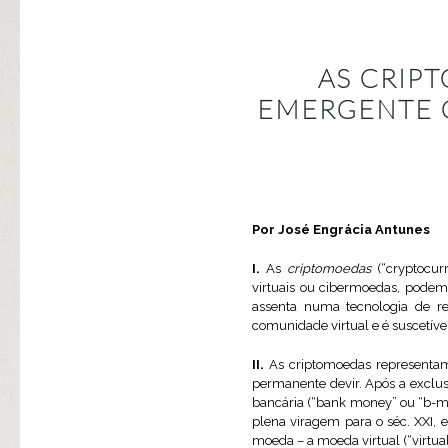
AS CRIP
EMERGENTE 
Por José Engrácia Antunes
I.
As
criptomoedas
(“cryptocur
virtuais ou cibermoedas, podem
assenta numa tecnologia de reg
comunidade virtual e é suscetíve
II.
As criptomoedas represent
permanente devir. Após a exclus
bancária (“bank money” ou “b-m
plena viragem para o séc. XXI,
moeda – a moeda virtual (“virtu