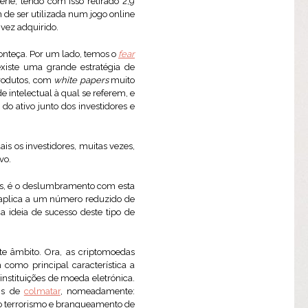
érie, tendo com isso retirado 2,9
m de ser utilizada num jogo online
 vez adquirido.
onteça. Por um lado, temos o
fear
existe uma grande estratégia de
produtos, com
white papers
muito
e intelectual à qual se referem, e
do ativo junto dos investidores e
ais os investidores, muitas vezes,
vo.
es, é o deslumbramento com esta
e aplica a um número reduzido de
 ideia de sucesso deste tipo de
te âmbito. Ora, as criptomoedas
como principal característica a
 instituições de moeda eletrónica.
eis de
colmatar
, nomeadamente:
 ao terrorismo e branqueamento de