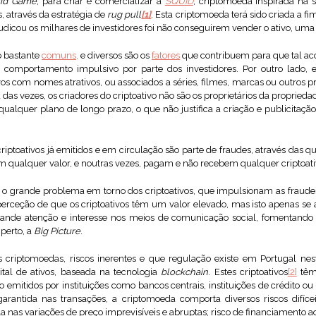
id Game
, para criar e comercializar a
SQUID
, criptomoeda inspirada na s
, através da estratégia de
rug pull
[1]
. Esta criptomoeda terá sido criada a fi
udicou os milhares de investidores foi não conseguirem vender o ativo, uma
o bastante
comuns,
e diversos são os
fatores
que contribuem para que tal ac
 comportamento impulsivo por parte dos investidores. Por outro lado, 
os com nomes atrativos, ou associados a séries, filmes, marcas ou outros 
das vezes, os criadores do criptoativo não são os proprietários da propriedad
ualquer plano de longo prazo, o que não justifica a criação e publicitação 
iptoativos já emitidos e em circulação são parte de fraudes, através das qu
 qualquer valor, e noutras vezes, pagam e não recebem qualquer criptoati
 o grande problema em torno dos criptoativos, que impulsionam as fraud
perceção de que os criptoativos têm um valor elevado, mas isto apenas s
nde atenção e interesse nos meios de comunicação social, fomentando a
 perto, a
Big Picture
.
s criptomoedas, riscos inerentes e que regulação existe em Portugal nes
ital de ativos, baseada na tecnologia
blockchain
. Estes criptoativos
[2]
têm 
o emitidos por instituições como bancos centrais, instituições de crédito ou
rantida nas transações, a criptomoeda comporta diversos riscos difíc
ela nas variações de preço imprevisíveis e abruptas; risco de financiamento