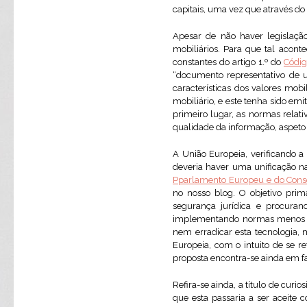
capitais, uma vez que através do
Apesar de não haver legislação 
mobiliários. Para que tal aconte
constantes do artigo 1.º do
Códig
“documento representativo de u
características dos valores mobil
mobiliário, e este tenha sido em
primeiro lugar, as normas relati
qualidade da informação, aspeto 
A União Europeia, verificando a
deveria haver uma unificação n
Pparlamento Europeu e do Cons
no nosso blog. O objetivo prim
segurança jurídica e procuran
implementando normas menos exi
nem erradicar esta tecnologia,
Europeia, com o intuito de se r
proposta encontra-se ainda em f
Refira-se ainda, a título de curi
que esta passaria a ser aceite