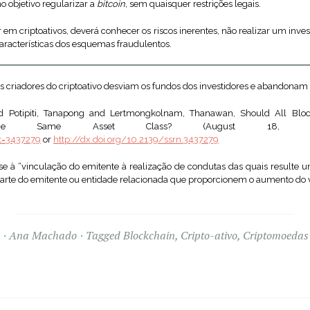
o objetivo regularizar a
bitcoin,
sem quaisquer restrições legais.
r em criptoativos, deverá conhecer os riscos inerentes, não realizar um inv
características dos esquemas fraudulentos.
s criadores do criptoativo desviam os fundos dos investidores e abandonam o
 Potipiti, Tanapong and Lertmongkolnam, Thanawan, Should All Block
 the Same Asset Class? (August 18, 20
ct=3437279
or
http://dx.doi.org/10.2139/ssrn.3437279
-se à “vinculação do emitente à realização de condutas das quais resulte u
r parte do emitente ou entidade relacionada que proporcionem o aumento do va
Ana Machado
Tagged
Blockchain
,
Cripto-ativo
,
Criptomoedas