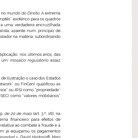
a no
mundo do Direito
. A extrema
riptês” exotérico para os quadros
do a uma verdadeira encruzilhada
lista, assente num princípio de
islador na matéria, subordinando
iplicação, nos últimos anos, das
 a um
mosaico regulatório
assaz
 de ilustração o caso dos Estados
twork” ou FinCen) qualificou as
vice” ou IRS) como “propriedade”
 SEC) como “valores mobiliários”
9, de 20 de maio
(art. 3.º, 18], na
ema financeiro para efeitos de
, relativa ao combate à fraude e à
bém já equiparou os pagamentos
teverket v. David Hedqvist
])
.
Mais