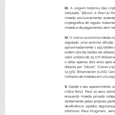
III.
A
origem histórica
das crip
intitulado “
Bitcoin: A Peer-to P
moeda exclusivamente assente 
criptográfica de registo, trat
moeda e de pagamentos sem nece
IV.
O
relevo económico
desta no
registado uma enorme difusão.
aproximadamente 1 455 biliões 
ordem dos 89 biliões de dólares
valor unitário de 35 077 dólare
o dólar apenas dois anos após a
dólares por “bitcoin”. Outras cr
(4.33%), Binancecoin (3,21%), Ca
milhares de moedas em circulaç
V.
Desde o seu aparecimento, as
crítica feroz. Para os seus
admi
enquanto moeda privada indepe
diretamente pelas próprias part
de eficiência, rapidez, segurança
infortúnio (Paul Krugman), sendo