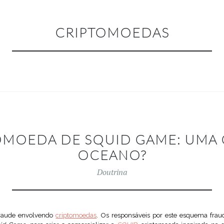
CRIPTOMOEDAS
OMOEDA DE SQUID GAME: UMA
OCEANO?
Doutrina
fraude envolvendo
criptomoedas
. Os responsáveis por este esquema fraud