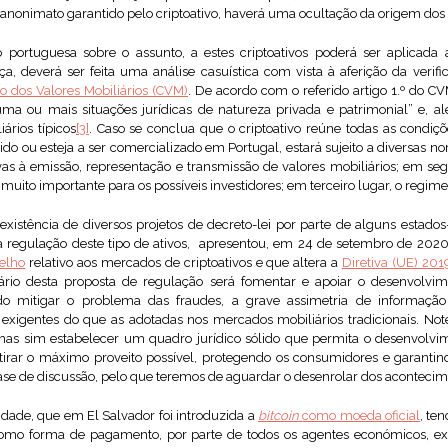
 anonimato garantido pelo criptoativo, haverá uma ocultação da origem dos 
portuguesa sobre o assunto, a estes criptoativos poderá ser aplicada a
ça, deverá ser feita uma análise casuística com vista à aferição da verif
o dos Valores Mobiliários (CVM)
. De acordo com o referido artigo 1.º do C
ma ou mais situações jurídicas de natureza privada e patrimonial” e, a
iários típicos
[3]
. Caso se conclua que o criptoativo reúne todas as condiçõ
itido ou esteja a ser comercializado em Portugal, estará sujeito a diversas 
vas à emissão, representação e transmissão de valores mobiliários; em seg
muito importante para os possíveis investidores; em terceiro lugar, o regim
 existência de diversos projetos de decreto-lei por parte de alguns estad
a regulação deste tipo de ativos, apresentou, em 24 de setembro de 2020
elho
relativo aos mercados de criptoativos e que altera a
Diretiva (UE) 20
ário desta proposta de regulação será fomentar e apoiar o desenvolvim
do mitigar o problema das fraudes, a grave assimetria de informação
gentes do que as adotadas nos mercados mobiliários tradicionais. Note
 mas sim estabelecer um quadro jurídico sólido que permita o desenvolv
etirar o máximo proveito possível, protegendo os consumidores e garantindo
ase de discussão, pelo que teremos de aguardar o desenrolar dos acontecim
osidade, que em El Salvador foi introduzida a
bitcoin
como moeda oficial
, te
 como forma de pagamento, por parte de todos os agentes económicos, exc