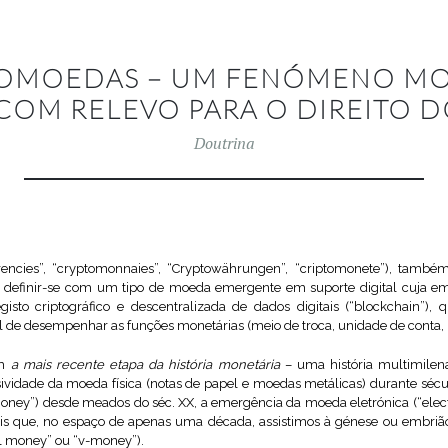
TOMOEDAS – UM FENÓMENO M
COM RELEVO PARA O DIREITO 
Doutrina
rencies”, “cryptomonnaies”, “Cryptowährungen”, “criptomonete”), tamb
 definir-se com um tipo de moeda emergente em suporte digital cuja emis
isto criptográfico e descentralizada de dados digitais (“blockchain”)
l de desempenhar as funções monetárias (meio de troca, unidade de conta, r
am
a mais recente etapa da história monetária
– uma história multimilen
ividade da moeda física (notas de papel e moedas metálicas) durante séc
oney”) desde meados do séc. XX, a emergência da moeda eletrónica (“ele
 eis que, no espaço de apenas uma década, assistimos à génese ou embriã
al money” ou “v-money”).