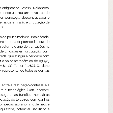
o enigmático Satoshi Nakamoto,
 concetualizou um novo tipo de
a tecnologia descentralizada e
tema de emissão e circulação de
”).
aço de pouco mais de uma década,
ercado das criptomoedas era de
 volume diário de transações na
s de unidades em circulação, com
oeda, que atingiu a paridade com
21 o valor astronómico de 63 523
(18,27%), Tether (3,78%), Cardano
%), representando todos os demais
entre a fascinação confessa e a
ra e tecnológica (Don Tapscott):
ssegurar as funções monetárias
ediação de terceiros, com ganhos
iptomoedas são sinónimo de risco e
ulatória, potencial uso ilícito e