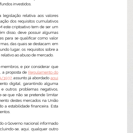
fundos investidos.
 legislação relativa aos valores
icação dos requisitos cumulativos
VM este criptoativo tem de ser um
lém disso, deve possuir algumas
es para se qualificar como valor
normas, das quais se destacam: em
undo lugar, os requisitos sobre a
e relativo ao abuso de mercado.
os-membros, e por considerar que
, a proposta de
Regulamento do
19/1937
, assunto já abordado
aqui
ento digital, garantindo alguma
 e outros problemas negativos,
-se que não se pretende limitar
imento destes mercados na União
 a estabilidade financeira. Esta
entos.
ndo o Governo nacional informado
luindo-se, aqui, qualquer outro