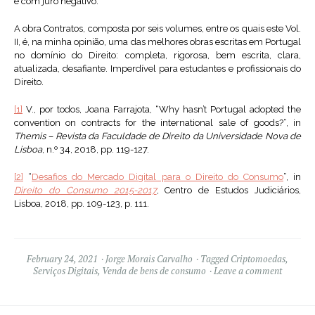
e com juro negativo.
A obra Contratos, composta por seis volumes, entre os quais este Vol.
II, é, na minha opinião, uma das melhores obras escritas em Portugal
no domínio do Direito: completa, rigorosa, bem escrita, clara,
atualizada, desafiante. Imperdível para estudantes e profissionais do
Direito.
[1]
V., por todos, Joana Farrajota, “Why hasn’t Portugal adopted the
convention on contracts for the international sale of goods?”, in
Themis – Revista da Faculdade de Direito da Universidade Nova de
Lisboa
, n.º 34, 2018, pp. 119-127.
[2]
“
Desafios do Mercado Digital para o Direito do Consumo
”, in
Direito do Consumo 2015-2017
, Centro de Estudos Judiciários,
Lisboa, 2018, pp. 109-123, p. 111.
February 24, 2021
Jorge Morais Carvalho
Tagged
Criptomoedas
,
Serviços Digitais
,
Venda de bens de consumo
Leave a comment