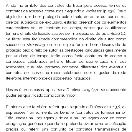
Ainda no âmbito dos contratos de troca para acesso, temos os
contratos de acesso a conteúdos. Segundo o Professor (p. 232), “se o
objeto for um bem protegido pelo direito de autor ou por outros
direitos subjetivos de exclusivo, estarão preenchidos os elementos
caraterísticos de um contrato de licença, desde que o utilizador
tenha o direito de fixação através de impressão ou de
download
(…).
Se faltar esta faculdade compreendida no direito de autor, como
sucede no
streaming
, ou se o objeto for um bem desprovido de
proteção pelo direito de autor, as prestações, calculadas geralmente
por unidade de tempo, terão como fonte contratos de acesso a
conteúdos, celebrados entre o titular do sítio e cada um dos
acedentes, que são portanto contratos diferentes dos eventuais
contratos de acesso ao meio, celebrados com o gestor da rede
(telefone, internet) onde os sítios estão instalados”.
Nestes últimos casos, aplica-se a Diretiva 2019/770 se o acedente
puder ser qualificado como consumidor.
É interessante também referir que, segundo o Professor (p. 137), as
expressões “fornecimento de bens” e “contratos de fornecimento”
“são usadas na linguagem jurídica e na linguagem comum como
designação genérica, quando se pretende evitar uma qualificação
precisa ou referir um conjunto de contratos transmissivos de