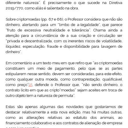
diferente natureza”. É precisamente o que sucede na Diretiva
2019/770, como aliás é salientado na obra.
Sobre criptomoedas (pp. 67 e 68), o Professor considera que não são
dinheiro, alertando para um “limbo de a-legalidade”, que parece
“fruto de excessiva neutralidade e tolerância”. Chama ainda a
atenção para a circunstância de a sua criação e circulação ser
“privada e descentralizada, com os inerentes riscos de volatilidade,
iliquidez, especulação, fraude e disponibilidade para lavagem de
dinheiro”.
Em comentário a um texto meu em que refiro que “as criptomoedas
constituem um meio de pagamento, pelo que, se as partes
estipularem nesse sentido, devem ser consideradas, para este efeito,
como qualquer outra moeda, como contraprestação, qualificável
como preço”
[2]
, defende o Professor que, “não sendo dinheiro, o
contrato lícito em que as cripto“moedas” sejam aceites em troca de
outro objeto tem a natureza de permuta”.
Estas são apenas algumas das novidades que gostaríamos de
destacar relativamente a esta nova edição, mas há muitas outras,
como as alterações relativas ao estatuto dos animais, ao
financiamento colaborativo e aos contratos de alienação de empresa