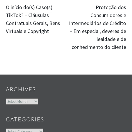
Post
O início do(s) Caso(s)
Proteção dos
TikTok? – Cláusulas
Consumidores e
navigation
Contratuais Gerais, Bens
Intermediários de Crédito
Virtuais e Copyright
– Em especial, deveres de
lealdade e de
conhecimento do cliente
Widgets
ARCHIVES
Archives
CATEGORIES
Categories