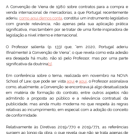
A Convenção de Viena de 1980 sobre contratos para a compra e
venda internacional de mercadorias, a que Portugal recentemente
aderiu,
como aqui demos conta
, constitui um instrumento legislativo
com grande relevância, não apenas pela sua aplicação prática
significativa, mas também por se tratar de uma fonte inspiradora de
legislação a nível interno e internacional.
O Professor salienta (p. 133) que, “em 2020, Portugal aderiu
(finalmente) à Convenção de Viena”, o que revela como esta adesão
era desejada há muito, não só pelo Professor, mas por uma parte
significativa da doutrina
[1]
.
Em conferência sobre o tema, realizada em novembro na NOVA
School of Law, que pode ser vista
aqui
e
aqui
, o Professor assinalava
como, atualmente, a Convenção se encontrava já algo desatualizada
em matéria de formação do contrato, entre outros aspetos não
admitindo a proposta ao público e a relevância contratual da
publicidade, mas ainda muito moderna no que respeita às regras
relativas ao incumprimento, em especial com a adoção do conceito
de conformidade.
Relativamente às Diretivas 2019/770 e 2019/771, as referências
surgem ao longo da obra, o que revela que não se trata apenas de