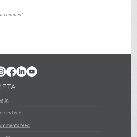
 a comment
META
g in
tries feed
omments feed