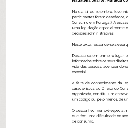
Madalena Duarte, Mafalda Co
No dia 11 de setembro, teve in
participantes foram desafiados, 
Consumo em Portugal? A escassa
uma legislação especialmente ex
decisões administrativas.
Neste texto, responde-se a essa q
Destaca-se, em primeiro lugar, o
informados sobre os seus direito
vida das pessoas, acentuando-s
especial.
A falta de conhecimento da legi
característica do Direito do C
organizada, constitui um entrav
um código ou, pelo menos, de uma
O desconhecimento é especialmen
que têm uma dificuldade no aces
de consumo.