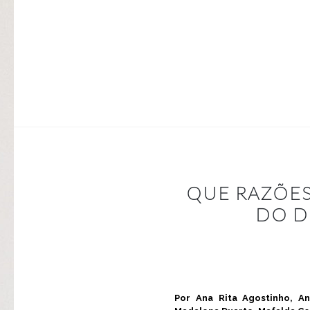
QUE RAZÕES
DO D
Por Ana Rita Agostinho, An