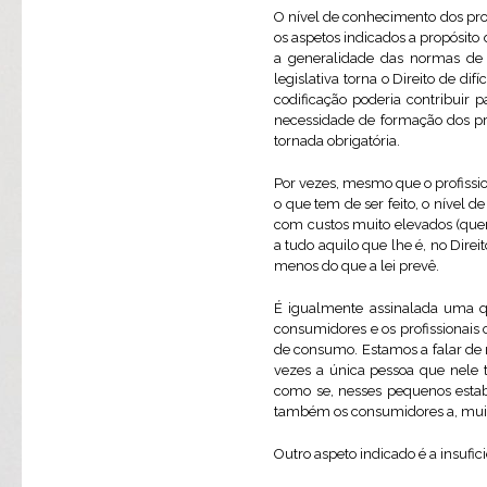
O nível de conhecimento dos pr
os aspetos indicados a propósit
a generalidade das normas de
legislativa torna o Direito de d
codificação poderia contribuir 
necessidade de formação dos pro
tornada obrigatória.
Por vezes, mesmo que o profissio
o que tem de ser feito, o nível 
com custos muito elevados (quer
a tudo aquilo que lhe é, no Direit
menos do que a lei prevê.
É igualmente assinalada uma qu
consumidores e os profissionais
de consumo. Estamos a falar de re
vezes a única pessoa que nele 
como se, nesses pequenos estabe
também os consumidores a, muitas
Outro aspeto indicado é a insufic