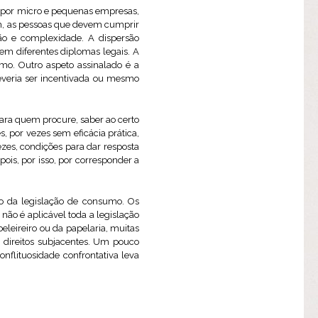
 por micro e pequenas empresas,
im, as pessoas que devem cumprir
o e complexidade. A dispersão
 em diferentes diplomas legais. A
umo. Outro aspeto assinalado é a
deveria ser incentivada ou mesmo
para quem procure, saber ao certo
, por vezes sem eficácia prática,
zes, condições para dar resposta
epois, por isso, por corresponder a
to da legislação de consumo. Os
ão é aplicável toda a legislação
beleireiro ou da papelaria, muitas
 direitos subjacentes. Um pouco
nflituosidade confrontativa leva