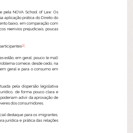
o
a e pela NOVA School of Law. Os
a aplicação prática do Direito do
imento baixo, em comparação com
os reenvios prejudiciais, poucas
[1]
participantes
.
es estão, em geral, pouco (e mal)
o problema comece, desde cedo, na
ia em geral e para o consumo em
tuada pela dispersão legislativa
urídico, de forma pouco clara e
e poderiam advir da aprovação de
deveres dos consumidores.
ial destaque para os imigrantes,
 jurídica e prática das relações