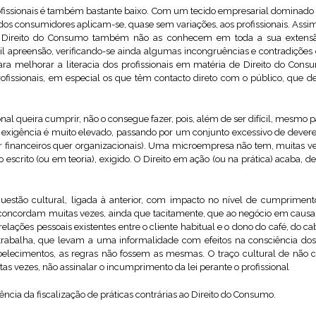
ofissionais é também bastante baixo. Com um tecido empresarial dominado
o dos consumidores aplicam-se, quase sem variações, aos profissionais. Ass
 Direito do Consumo também não as conhecem em toda a sua extensã
ifícil apreensão, verificando-se ainda algumas incongruências e contradições
para melhorar a literacia dos profissionais em matéria de Direito do Cons
fissionais, em especial os que têm contacto direto com o público, que 
nal queira cumprir, não o consegue fazer, pois, além de ser difícil, mesmo 
de exigência é muito elevado, passando por um conjunto excessivo de deveres
 financeiros quer organizacionais). Uma microempresa não tem, muitas ve
o escrito (ou em teoria), exigido. O Direito em ação (ou na prática) acaba, d
estão cultural, ligada à anterior, com impacto no nível de cumprimen
 concordam muitas vezes, ainda que tacitamente, que ao negócio em causa n
lações pessoais existentes entre o cliente habitual e o dono do café, do ca
trabalha, que levam a uma informalidade com efeitos na consciência dos
lecimentos, as regras não fossem as mesmas. O traço cultural de não co
 vezes, não assinalar o incumprimento da lei perante o profissional
iência da fiscalização de práticas contrárias ao Direito do Consumo.