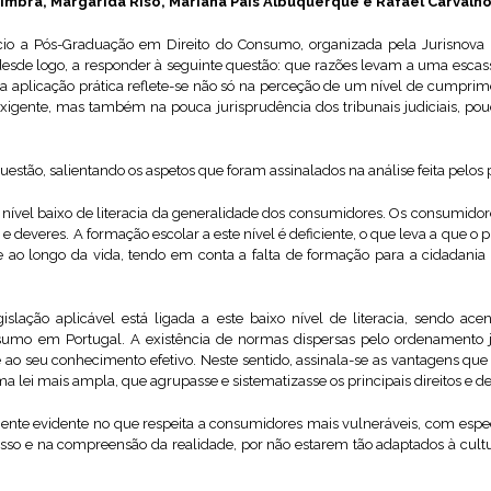
imbra, Margarida Riso, Mariana Pais Albuquerque e Rafael Carvalh
ício a Pós-Graduação em Direito do Consumo, organizada pela Jurisnov
desde logo, a responder à seguinte questão: que razões levam a uma escass
 aplicação prática reflete-se não só na perceção de um nível de cumpr
igente, mas também na pouca jurisprudência dos tribunais judiciais, pouc
uestão, salientando os aspetos que foram assinalados na análise feita pelos 
 nível baixo de literacia da generalidade dos consumidores. Os consumidor
s e deveres. A formação escolar a este nível é deficiente, o que leva a que 
e ao longo da vida, tendo em conta a falta de formação para a cidadan
slação aplicável está ligada a este baixo nível de literacia, sendo acen
onsumo em Portugal. A existência de normas dispersas pelo ordenamento j
e ao seu conhecimento efetivo. Neste sentido, assinala-se as vantagens qu
 lei mais ampla, que agrupasse e sistematizasse os principais direitos e 
te evidente no que respeita a consumidores mais vulneráveis, com espec
so e na compreensão da realidade, por não estarem tão adaptados à cultura