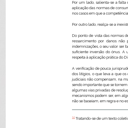
Por um lado, salienta-se a falt
aplicação das normas de consumo
nos casos em que a competência 
Por outro lado, realça-se a inex
Do ponto de vista das normas de 
ressarcimento por danos não 
indemnizações, o seu valor ser 
suficiente inversão do ónus. A
respeita à aplicação prática do D
A verificação de pouca jurispru
dos litígios, o que leva a que o
judiciais não compensam, na mai
sendo importante que se tornem 
algumas vias privadas de resoluç
mecanismos podem ser, em alguns
não se baseiam, em regra e no ess
[1]
Tratando-se de um texto coletiv