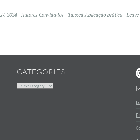
27, 2024
Autores Convidados
Tagged
Aplicação prática
Leave
Widgets
CATEGORIES
Categories
Lo
En
C