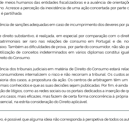
a de meios humanos das entidades fiscalizadoras e a ausência de orientaçõe
. Acresce a perceção da inexistência de uma ação concertada por parte 
é partilhada.
istência de sanções adequadas em caso de incumprimento dos deveres por par
direito substantivo, é realçada, em especial por comparação com o direito
patrimoniais ser raro nas relações de consumo em Portugal e de, no
baixo. Também as dificuldades de prova, por parte do consumidor, não sã
 utilização de conceitos indeterminados em vários diplomas constitui ig
ireito do Consumo.
dência dos tribunais judiciais em matéria de Direito do Consumo estará rel
s consumidores internalizem o risco e não recorram a tribunal. Os custos a
oria dos casos, a propositura da ação. Os centros de arbitragem têm um
mais conhecidos e que as suas decisões sejam publicadas. Por fim, é ainda 
ão de litígios, como as redes sociais ou os portais dedicados a inserção de 
 casos, mais eficazes, mas fazem de certa forma concorrência à própria le
encial, na estrita consideração do Direito aplicável.
o, é possível que alguma ideia não corresponda à perspetiva de todos os au