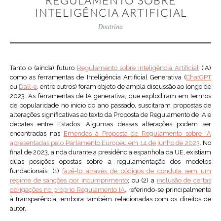
REGULAMENTO SOBRE
INTELIGÊNCIA ARTIFICIAL
Doutrina
Tanto o (ainda) futuro
Regulamento sobre Inteligência Artificial
(IA)
como as ferramentas de Inteligência Artificial Generativa (
ChatGPT
ou
Dall-e
, entre outros) foram objeto de ampla discussão ao longo de
2023. As ferramentas de IA generativa, que explodiram em termos
de popularidade no início do ano passado, suscitaram propostas de
alterações significativas ao texto da Proposta de Regulamento de IA e
debates entre Estados. Algumas dessas alterações podem ser
encontradas nas
Emendas à Proposta de Regulamento sobre IA
apresentadas pelo Parlamento Europeu em 14 de junho de 2023
. No
final de 2023, ainda durante a presidência espanhola da UE, existiam
duas posições opostas sobre a regulamentação dos modelos
fundacionais: (1)
fazê-lo através de códigos de conduta sem um
regime de sanções por incumprimento
; ou (2) a
inclusão de certas
obrigações no próprio Regulamento IA
, referindo-se principalmente
à transparência, embora também relacionadas com os direitos de
autor.