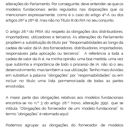
alterações do Parlamento. Por conseguinte, deve entender-se que os
modelos fundacionais serão regulados nas disposições que os
mencionam expressamente, como é o caso do artigo 4º-A ou dos
artigos 28º a 28º-B, mas não no Título III do RIA no seu conjunto.
O artigo 28.º do PRIA diz respeito às obrigações dos distribuidores,
importadores, utilizadores e terceiros. As alterações do Parlamento
propõem a substituição do título por “Responsabilidades ao longo da
cadeia de valor da IA dos fornecedores, distribuidores, importadores,
responsáveis pela aplicação ou terceiros”. A referência a toda a
cadeia de valor da IA é, na minha opinião, uma boa medida, uma vez
que sublinha a importância de todo o processo de IA: não só o seu
desenvolvimento, mas também a sua utilização. Tenho mais dúvidas
em substituir a palavra “obrigações” por “responsabilidades” ou em
incluir no título uma lista pormenorizada de todas as partes
envolvidas.
A maior parte das obrigações relativas aos modelos fundacionais
encontra-se no n.º 3 do artigo 28.º (novo, alteração 399), que se
intitula “Obrigações do fornecedor de um modelo fundacional” (o
termo “obrigações” é retomado aqui).
Podemos agrupar as obrigações do fornecedor de modelos