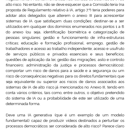
alto risco. No entanto, não se deve esquecer que a Comissão teria (na
proposta de Regulamento relativo à IA, artigo 7.º) teria poderes para
adotar atos delegados que alterem o anexo III para acrescentar
sistemas de IA que satisfaçam duas condições: destinar-se a ser
utilizados em qualquer dos domínios enumerados nos pontos 1 a 8
do anexo (ou seja, identificação biométrica e categorização de
pessoas singulares; gestão e funcionamento de infra-estruturas
críticas; educação e formação profissional, emprego, gestão de
trabalhadores e acesso ao trabalho independente; acesso e usufruto
de serviços públicos e privados essenciais e seus benefícios;
questões de aplicação da lei; gestão das migrações; asilo e controlo
financeiro; administração da justiça e processos democráticos);
comportar um risco de danos para a saúde e a segurança ou um
risco de consequências negativas para os direitos fundamentais que
seja equivalente ou superior aos riscos de danos associados aos
sistemas de IA de alto risco já mencionados no Anexo III, tendo em
conta vários critérios, tais como, entre outros, o objetivo pretendido
do sistema de IA ou a probabilidade de este ser utilizado de uma
determinada forma.
Deve uma IA generativa (que é um exemplo de um modelo
fundamental) capaz de produzir vídeos destinados a perturbar os
processos democráticos ser considerada de alto risco? Parece claro