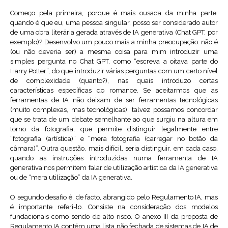
Começo pela primeira, porque é mais ousada da minha parte:
quando é que eu, uma pessoa singular, posso ser considerado autor
de uma obra literária gerada através de IA generativa (Chat GPT, por
exemplo)? Desenvolvo um pouco mais a minha preocupação: não é
(ou não deveria ser) a mesma coisa para mim introduzir uma
simples pergunta no Chat GPT, como “escreva a oitava parte do
Harry Potter”, do que introduzir várias perguntas com um certo nível
de complexidade (quanto?), nas quais introduzo certas
características específicas do romance. Se aceitarmos que as
ferramentas de IA não deixam de ser ferramentas tecnológicas
(muito complexas, mas tecnológicas), talvez possamos concordar
que se trata de um debate semelhante ao que surgiu na altura em
torno da fotografia, que permite distinguir legalmente entre
“fotografia (artística)” e “mera fotografia (carregar no botão da
câmara)”. Outra questão, mais difícil, seria distinguir, em cada caso,
quando as instruções introduzidas numa ferramenta de IA
generativa nos permitem falar de utilização artística da IA generativa
ou de “mera utilização” da IA generativa.
O segundo desafio é, de facto, abrangido pelo Regulamento IA, mas
é importante referi-lo. Consiste na consideração dos modelos
fundacionais como sendo de alto risco. O anexo III da proposta de
Regulamento IA contém uma lista não fechada de sistemas de IA de