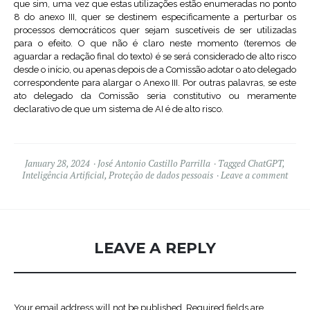
que sim, uma vez que estas utilizações estão enumeradas no ponto
8 do anexo III, quer se destinem especificamente a perturbar os
processos democráticos quer sejam suscetíveis de ser utilizadas
para o efeito. O que não é claro neste momento (teremos de
aguardar a redação final do texto) é se será considerado de alto risco
desde o início, ou apenas depois de a Comissão adotar o ato delegado
correspondente para alargar o Anexo III. Por outras palavras, se este
ato delegado da Comissão seria constitutivo ou meramente
declarativo de que um sistema de AI é de alto risco.
January 28, 2024
José Antonio Castillo Parrilla
Tagged
ChatGPT
,
Inteligência Artificial
,
Proteção de dados pessoais
Leave a comment
LEAVE A REPLY
Your email address will not be published.
Required fields are