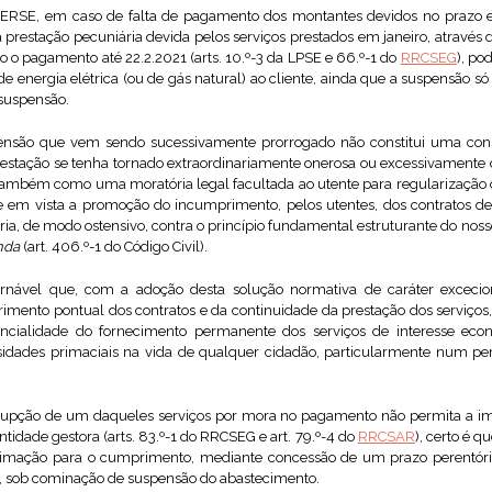
ERSE, em caso de falta de pagamento dos montantes devidos no prazo es
a prestação pecuniária devida pelos serviços prestados em janeiro, através
do o pagamento até 22.2.2021 (arts. 10.º-3 da LPSE e 66.º-1 do
RRCSEG
), po
e energia elétrica (ou de gás natural) ao cliente, ainda que a suspensão só
 suspensão.
ensão que vem sendo sucessivamente prorrogado não constitui uma consa
prestação se tenha tornado extraordinariamente onerosa ou excessivamente d
mbém como uma moratória legal facultada ao utente para regularização da
 em vista a promoção do incumprimento, pelos utentes, dos contratos de 
taria, de modo ostensivo, contra o princípio fundamental estruturante do noss
nda
(art. 406.º-1 do Código Civil).
ornável que, com a adoção desta solução normativa de caráter excecio
rimento pontual dos contratos e da continuidade da prestação dos serviços,
ncialidade do fornecimento permanente dos serviços de interesse ec
ssidades primaciais na vida de qualquer cidadão, particularmente num pe
upção de um daqueles serviços por mora no pagamento não permita a ime
tidade gestora (arts. 83.º-1 do RRCSEG e art. 79.º-4 do
RRCSAR
), certo é qu
imação para o cumprimento, mediante concessão de um prazo perentório 
a, sob cominação de suspensão do abastecimento.