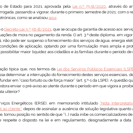
o de Estado para 2021, aprovada pela
Lei n.º 75-B/2020
, através do ar
rrogada, passando a vigorar, durante o primeiro semestre de 2021, com o r
etrónicas, como se analisou
aqui
.
o o
Decreto-Lei n.º 56-B/2021
, que se ocupa da garantia de acesso aos servi
ituações de mora no pagamento da renda
.
O art. 3.º deste diploma, em vigor
, não pode ser suspenso o fornecimento dos serviços de água, energia elét
r condições de aplicação, optando por uma formulação mais ampla e prot
ossibilitar maior liquidez aos cidadãos e às famílias durante o período d
ação típica que, nos termos da
Lei dos Serviços Públicos Essenciais (LSP
ossa determinar a interrupção do fornecimento destes serviços essenciais, 
undar em “caso fortuito ou de força maior” (art. 5.º-1 da LSPE). A questão 
stora enviar o pré-aviso ao utente durante o período em que vigora a proib
ta ulterior?
rviços Energéticos (ERSE), em memorando intitulado
“Nota Interpretat
 ao cliente”
, depois de assinalar a ausência de solução legislativa quanto 
te, tomou posição no sentido de que “(…) nada inibe os comercializadores d
ue respeite o disposto na lei e em regulamento, designadamente a data 