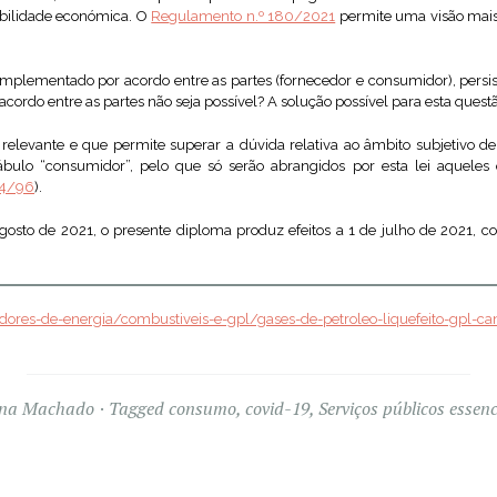
bilidade económica. O
Regulamento n.º 180/2021
permite uma visão mais
mplementado por acordo entre as partes (fornecedor e consumidor), persis
cordo entre as partes não seja possível? A solução possível para esta quest
 relevante e que permite superar a dúvida relativa ao âmbito subjetivo d
cábulo “consumidor”, pelo que só serão abrangidos por esta lei aquele
 24/96
).
osto de 2021, o presente diploma produz efeitos a 1 de julho de 2021, c
ores-de-energia/combustiveis-e-gpl/gases-de-petroleo-liquefeito-gpl-ca
na Machado
Tagged
consumo
,
covid-19
,
Serviços públicos essenc