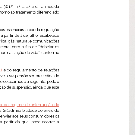
t. 361.º, n.º 1, a) a c), a medida
etorno ao tratamento diferenciado
ços essenciais, a par da regulação
 a partir de 1 de julho, estabelece
rica, gás natural e comunicações
etora, com o fito de “debelar os
e normalização de vida”, conforme
E)
e do regulamento de relações
deve a suspensão ser precedida de
que colocamos é a seguinte: pode o
ição de suspensão, ainda que este
iva do regime de interrupção de
à (in)admissibilidade do envio de
e enviar aos seus consumidores os
a partir da qual pode ocorrer a