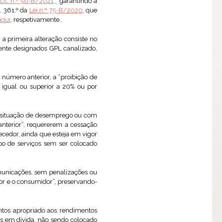
DL n.º 56-B/2021,
garantindo a
. 361.º da
Lei n.º 75-B/2020
, que
aqui
, respetivamente.
 a primeira alteração consiste no
mente designados GPL canalizado,
o número anterior, a “proibição de
igual ou superior a 20% ou por
m situação de desemprego ou com
nterior”, requererem a cessação
ecedor, ainda que esteja em vigor
ipo de serviços sem ser colocado
omunicações, sem penalizações ou
or e o consumidor”, preservando-
tos apropriado aos rendimentos
s em dívida, não sendo colocado