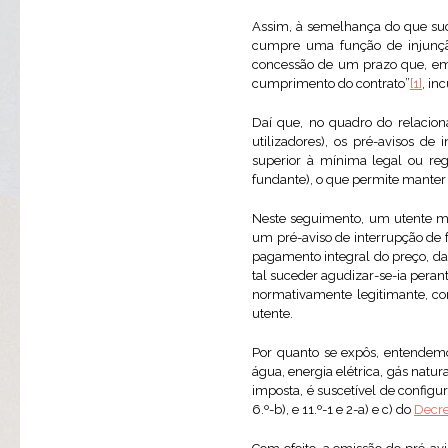
Assim, à semelhança do que suce
cumpre uma função de injunçã
concessão de um prazo que, embo
cumprimento do contrato”
[1]
, in
Daí que, no quadro do relacion
utilizadores), os pré-avisos d
superior à mínima legal ou re
fundante), o que permite manter
Neste seguimento, um utente m
um pré-aviso de interrupção de 
pagamento integral do preço, da
tal suceder agudizar-se-ia pera
normativamente legitimante, con
utente.
Por quanto se expôs, entendemo
água, energia elétrica, gás nat
imposta, é suscetível de configur
6.º-b), e 11.º-1 e 2-a) e c) do
Decre