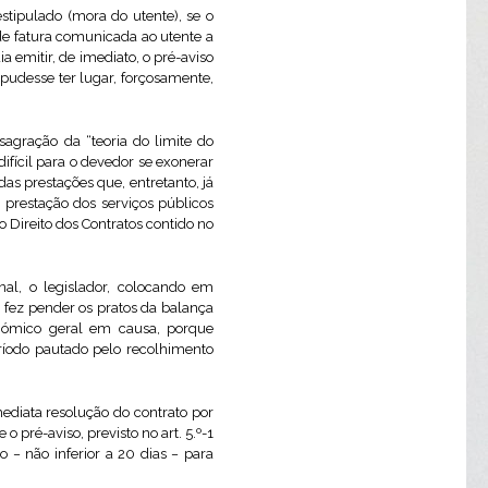
tipulado (mora do utente), se o
 de fatura comunicada ao utente a
dia emitir, de imediato, o pré-aviso
 pudesse ter lugar, forçosamente,
gração da “teoria do limite do
ifícil para o devedor se exonerar
s prestações que, entretanto, já
prestação dos serviços públicos
o Direito dos Contratos contido no
nal, o legislador, colocando em
 fez pender os pratos da balança
onómico geral em causa, porque
ríodo pautado pelo recolhimento
diata resolução do contrato por
e o pré-aviso, previsto no art. 5.º-1
− não inferior a 20 dias − para