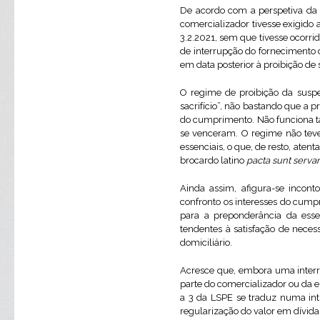
De acordo com a perspetiva da 
comercializador tivesse exigido 
3.2.2021, sem que tivesse ocorri
de interrupção do fornecimento d
em data posterior à proibição de
O regime de proibição da susp
sacrifício”, não bastando que a 
do cumprimento. Não funciona ta
se venceram. O regime não teve
essenciais, o que, de resto, aten
brocardo latino
pacta sunt serva
Ainda assim, afigura-se incont
confronto os interesses do cump
para a preponderância da esse
tendentes à satisfação de nece
domiciliário.
Acresce que, embora uma interr
parte do comercializador ou da en
a 3 da LSPE se traduz numa int
regularização do valor em dívid