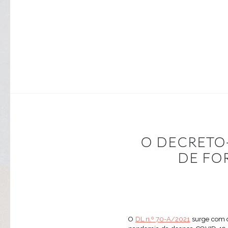
O DECRETO-L
DE FO
O
DL n.º 70-A/2021
surge com o 