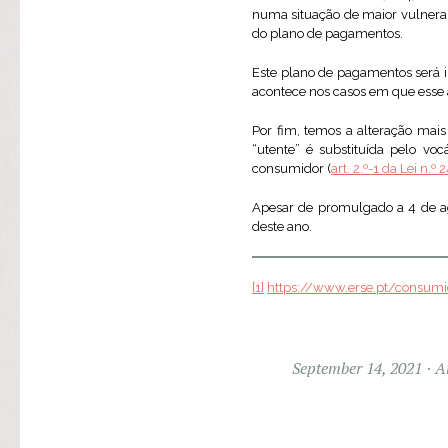
numa situação de maior vulnera
do plano de pagamentos.
Este plano de pagamentos será i
acontece nos casos em que esse a
Por fim, temos a alteração mais
“utente” é substituída pelo vo
consumidor (
art. 2.º-1 da Lei n.º
Apesar de promulgado a 4 de ag
deste ano.
[1]
https://www.erse.pt/consumid
September 14, 2021
A