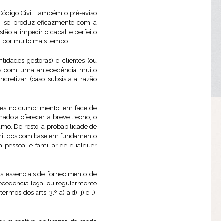
Código Civil, também o pré-aviso
ó se produz eficazmente com a
tão a impedir o cabal e perfeito
ia por muito mais tempo.
idades gestoras) e clientes (ou
idos com uma antecedência muito
retizar (caso subsista a razão
des no cumprimento, em face de
do a oferecer, a breve trecho, o
mo. De resto, a probabilidade de
 emitidos com base em fundamento
a pessoal e familiar de qualquer
s essenciais de fornecimento de
tecedência legal ou regularmente
os dos arts. 3.º-a) a d), j) e l),