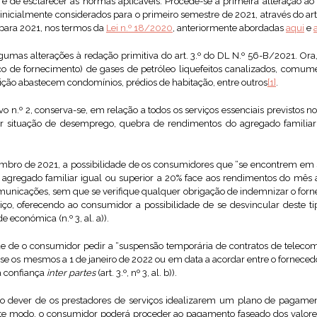
 de esclarecer as normas aplicáveis. Procede-se à primeira alteração ao
nicialmente considerados para o primeiro semestre de 2021, através do art
para 2021, nos termos da
Lei n.º 18/2020
, anteriormente abordadas
aqui
e
umas alterações à redação primitiva do art. 3.º do DL N.º 56-B/2021. Ora,
iço de fornecimento) de gases de petróleo liquefeitos canalizados, comu
uição abastecem condomínios, prédios de habitação, entre outros
[1]
.
o n.º 2, conserva-se, em relação a todos os serviços essenciais previstos n
 situação de desemprego, quebra de rendimentos do agregado familiar 
zembro de 2021, a possibilidade de os consumidores que “se encontrem e
gregado familiar igual ou superior a 20% face aos rendimentos do mês a
omunicações, sem que se verifique qualquer obrigação de indemnizar o forn
viço, oferecendo ao consumidor a possibilidade de se desvincular deste t
 económica (n.º 3, al. a)).
de de o consumidor pedir a “suspensão temporária de contratos de telec
-se os mesmos a 1 de janeiro de 2022 ou em data a acordar entre o forneced
 a confiança
inter partes
(art. 3.º, nº 3, al. b)).
o dever de os prestadores de serviços idealizarem um plano de pagamen
este modo, o consumidor poderá proceder ao pagamento faseado dos valore