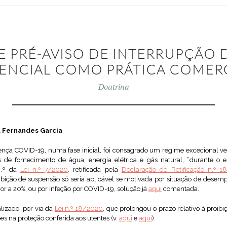
E PRÉ-AVISO DE INTERRUPÇÃO 
SENCIAL COMO PRÁTICA COMERC
Doutrina
ra Fernandes Garcia
nça COVID-19, numa fase inicial, foi consagrado um regime excecional v
is de fornecimento de água, energia elétrica e gás natural, “durante 
 4.º da
Lei n.º 7/2020
, retificada pela
Declaração de Retificação n.º 1
ibição de suspensão só seria aplicável se motivada por situação de dese
ior a 20%, ou por infeção por COVID-19, solução já
aqui
comentada.
alizado, por via da
Lei n.º 18/2020
, que prolongou o prazo relativo à proib
s na proteção conferida aos utentes (v.
aqui
e
aqui
).