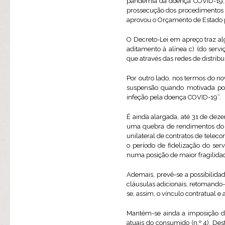
pandemia da doença COVID-19, e
prossecução dos procedimentos i
aprovou o Orçamento de Estado 
O Decreto-Lei em apreço traz alg
aditamento à alínea c) (do serv
que através das redes de distrib
Por outro lado, nos termos do nov
suspensão quando motivada por
infeção pela doença COVID-19”.
É ainda alargada, até 31 de de
uma quebra de rendimentos do a
unilateral de contratos de telec
o período de fidelização do ser
numa posição de maior fragilidade
Ademais, prevê-se a possibilida
cláusulas adicionais, retomando
se, assim, o vínculo contratual e
Mantém-se ainda a imposição d
atuais do consumido (n.º 4). D