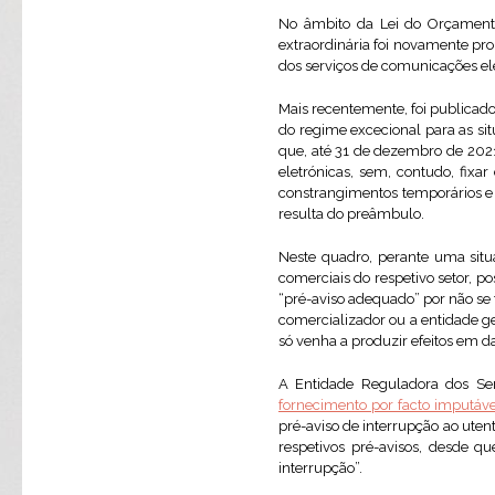
No âmbito da Lei do Orçament
extraordinária foi novamente pro
dos serviços de comunicações el
Mais recentemente, foi publicad
do regime excecional para as s
que, até 31 de dezembro de 2021
eletrónicas, sem, contudo, fixa
constrangimentos temporários e p
resulta do preâmbulo.
Neste quadro, perante uma situ
comerciais do respetivo setor, p
“pré-aviso adequado” por não se f
comercializador ou a entidade ge
só venha a produzir efeitos em da
A Entidade Reguladora dos Se
fornecimento por facto imputável
pré-aviso de interrupção ao uten
respetivos pré-avisos, desde q
interrupção”.