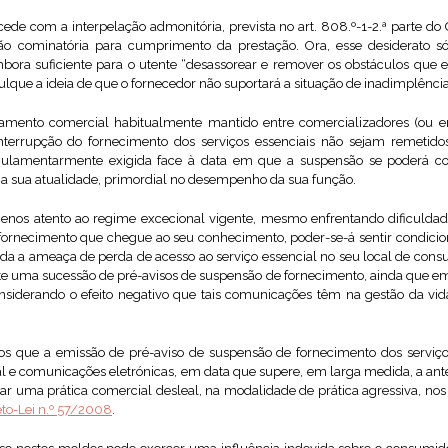
de com a interpelação admonitória, prevista no art. 808.º-1-2.ª parte do 
o cominatória para cumprimento da prestação. Ora, esse desiderato s
ra suficiente para o utente “desassorear e remover os obstáculos que es
culque a ideia de que o fornecedor não suportará a situação de inadimplênc
amento comercial habitualmente mantido entre comercializadores (ou ent
e interrupção do fornecimento dos serviços essenciais não sejam remet
gulamentarmente exigida face à data em que a suspensão se poderá conc
 a sua atualidade, primordial no desempenho da sua função.
enos atento ao regime excecional vigente, mesmo enfrentando dificulda
fornecimento que chegue ao seu conhecimento, poder-se-á sentir condiciona
da a ameaça de perda de acesso ao serviço essencial no seu local de consu
nte uma sucessão de pré-avisos de suspensão de fornecimento, ainda que
siderando o efeito negativo que tais comunicações têm na gestão da vid
s que a emissão de pré-aviso de suspensão de fornecimento dos serviço
ural e comunicações eletrónicas, em data que supere, em larga medida, a an
ar uma prática comercial desleal, na modalidade de prática agressiva, nos term
to-Lei n.º 57/2008
.