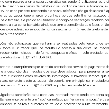
one com recurso a uma caixa automática ou, sendo já utilizadora, para 
 de inserir o seu cartão de débito e o seu código na caixa automática, é-
PIN indicado por este, recebendo ele no seu telefone o código de acesso à 
e do utilizador (que o terceiro conhece porque este lhe foi facultad
pelo terceiro, e é pedido ao utilizador o código de verificação recebido p
terceiro à sua conta bancária, ainda que sem a consciência de o fazer, e 
ocesso de adesão no sentido de nunca associar um número de telefone de 
ço a outras pessoas.
ações não autorizadas que venham a ser realizadas pelo terceiro, de 
irá sobre o utilizador que lhe facultou o acesso à sua conta, na m
ressamente indicado — de forma adequada e eficaz — pelo prestador de s
 efeitos do art. 115.º, n.º 4, do RSP2.
portanto, o cumprimento por parte do prestador do serviço de pagamento d
ente a descrição das medidas que este deve adoptar para preservar a 
rem cumpridos estes deveres de informação, e havendo sempre que ap
 caso concreto, a este utilizador não poderia, em princípio, ser imputado
ncias do n.º 1 do art. 115.º, do RSP2: suportar perdas até 50 euros.
ulgadores apreciarão estas condutas, nomeadamente tendo em conta a
aneamente perante um “isco” camuflado por “engenharia social” e os al
il conhecer-se os reais números da fraude e proceder-se a um tratamento