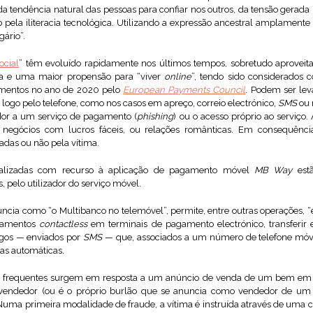
o da tendência natural das pessoas para confiar nos outros, da tensão gera
pela iliteracia tecnológica. Utilizando a expressão ancestral amplamente
ário”.
ocial
” têm evoluído rapidamente nos últimos tempos, sobretudo aproveit
a e uma maior propensão para “viver
online
”, tendo sido considerados
mentos no ano de 2020 pelo
European Payments Council
. Podem ser lev
ogo pelo telefone, como nos casos em apreço, correio electrónico,
SMS
ou 
ador a um serviço de pagamento (
phishing
) ou o acesso próprio ao serviço
s, negócios com lucros fáceis, ou relações românticas. Em consequênci
adas ou não pela vítima.
ealizadas com recurso à aplicação de pagamento móvel
MB Way
est
, pelo utilizador do serviço móvel.
uncia como “o Multibanco no telemóvel”, permite, entre outras operações, “
agamentos
contactless
em terminais de pagamento electrónico, transferir 
digos — enviados por
SMS
— que, associados a um número de telefone móv
as automáticas.
s frequentes surgem em resposta a um anúncio de venda de um bem e
o vendedor (ou é o próprio burlão que se anuncia como vendedor de um 
uma primeira modalidade de fraude, a vítima é instruída através de uma con