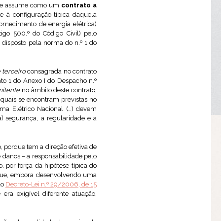
que se assume como um
contrato a
e à configuração típica daquela
ornecimento de energia elétrica)
go 500.º do Código Civil) pelo
 disposto pela norma do n.º 1 do
 terceiro
consagrada no contrato
nto 1 do Anexo I do Despacho n.º
itente
no âmbito deste contrato,
s quais se encontram previstas no
tema Elétrico Nacional (…) devem
a] segurança, a regularidade e a
o, porque tem a direção efetiva de
e danos – a responsabilidade pelo
 por força da hipótese típica do
que, embora desenvolvendo uma
do
Decreto-Lei n.º 29/2006, de 15
era exigível diferente atuação,