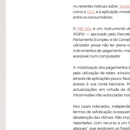
As recentes notícias sobre
“burla
como a
OLX
, e à aplicação móv
entre os consumidores.
O
MB Way
é um
instrumento 
(RSP2) — aprovado pelo Decreto
Parlamento Europeu e do Conselh
utilizador possa não ter plena 
instrumentos de pagamento, mat
acessível num computador.
A
mobilização
dos pagamentos im
pela utilização de redes
wireles
através de aplicações pouco fiáve
acesso à sua conta bancária. P
actualizações, em virtude da 
intromissões não autorizadas nos
Nos casos noticiados, independe
termos de sofisticação os esqu
desatenção das vítimas. Não imp
reportadas, com recurso a um 
ataques” que explorem as fragi