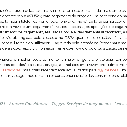
rações fraudulentas tem na sua base um esquema ainda mais simples
 do terceiro via
MB Way
, para pagamento do preço de um bem vendido n
uído, também telefonicamente, para “enviar dinheiro” ao falso comprador em
eiro em vez de um pagamento). Nestas hipóteses, as operações de pagam
nstrumento de pagamento, realizadas por ele, devidamente autenticado, e a
não são abrangidas pelo disposto no RSP2 quanto a operações não aut
 base a iliteracia do utilizador — agravada pela pressão da “engenharia soci
 gerais do direito civil, nomeadamente do erro-vício, dolo, ou situação de n
ivará o melhor esclarecimento, a maior diligência e literacia, também
eros de adesão a estes serviços, anunciados em Dezembro último, no
s
utilizadores
, mas mais recentemente actualizados para
2,5 milhões
. Em 
ulentas, assegurando uma maior consciencialização dos consumidores relat
021
Autores Convidados
Tagged
Serviços de pagamento
Leave