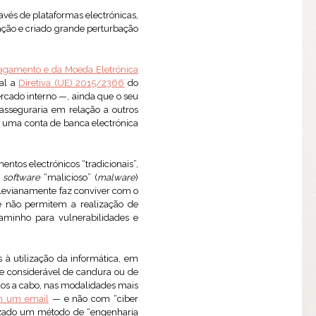
ravés de plataformas electrónicas,
ção e criado grande perturbação
Pagamento e da Moeda Eletrónica
nal a
Diretiva (UE) 2015/2366
do
rcado interno —, ainda que o seu
 asseguraria em relação a outros
 uma conta de banca electrónica
os electrónicos “tradicionais”,
l
software
“malicioso” (
malware
)
r levianamente faz conviver com o
ue não permitem a realização de
aminho para vulnerabilidades e
 à utilização da informática, em
e considerável de candura ou de
dos a cabo, nas modalidades mais
om um email
— e não com “ciber
lizado um método de “engenharia