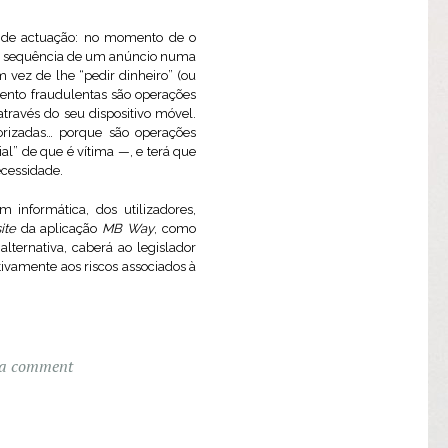
 de actuação: no momento de o
a sequência de um anúncio numa
 vez de lhe “pedir dinheiro” (ou
ento fraudulentas são operações
través do seu dispositivo móvel.
orizadas… porque são operações
al” de que é vítima —, e terá que
ecessidade.
 informática, dos utilizadores,
ite
da aplicação
MB Way
, como
alternativa, caberá ao legislador
ivamente aos riscos associados à
 a comment