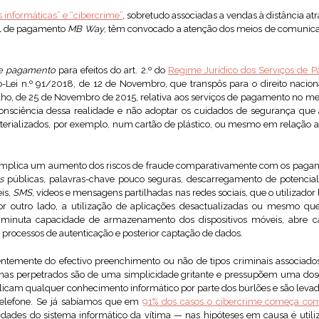
s informáticas” e “cibercrime”
, sobretudo associadas a vendas à distância at
el de pagamento
MB Way
, têm convocado a atenção dos meios de comunica
de pagamento
para efeitos do art. 2.º do
Regime Jurídico dos Serviços de 
-Lei n.º 91/2018, de 12 de Novembro, que transpôs para o direito nacio
o, de 25 de Novembro de 2015, relativa aos serviços de pagamento no me
consciência dessa realidade e não adoptar os cuidados de segurança que
erializados, por exemplo, num cartão de plástico, ou mesmo em relação a
plica um aumento dos riscos de fraude comparativamente com os pagament
s
públicas, palavras-chave pouco seguras, descarregamento de potencia
is,
SMS
, vídeos e mensagens partilhadas nas redes sociais, que o utilizado
or outro lado, a utilização de aplicações desactualizadas ou mesmo q
diminuta capacidade de armazenamento dos dispositivos móveis, abre c
 processos de autenticação e posterior captação de dados.
ntemente do efectivo preenchimento ou não de tipos criminais associados
emas perpetrados são de uma simplicidade gritante e pressupõem uma dos
licam qualquer conhecimento informático por parte dos burlões e são leva
telefone. Se já sabíamos que em
91% dos casos o cibercrime começa c
lidades do sistema informático da vítima — nas hipóteses em causa é uti