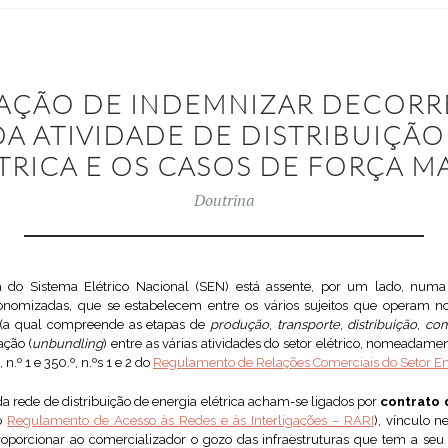
GAÇÃO DE INDEMNIZAR DECORR
DA ATIVIDADE DE DISTRIBUIÇÃO
TRICA E OS CASOS DE FORÇA M
Doutrina
 do Sistema Elétrico Nacional (SEN) está assente, por um lado, numa 
onomizadas, que se estabelecem entre os vários sujeitos que operam no
r (a qual compreende as etapas de
produção
,
transporte
,
distribuição
,
com
ação (
unbundling
) entre as várias atividades do setor elétrico, nomeadamen
n.º 1 e 350.º, n.ºs 1 e 2 do
Regulamento de Relações Comerciais do Setor En
a rede de distribuição de energia elétrica acham-se ligados por
contrato 
do
Regulamento de Acesso às Redes e às Interligações – RARI
), vínculo n
oporcionar ao comercializador o gozo das infraestruturas que tem a seu