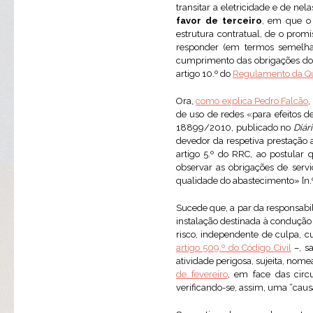
transitar a eletricidade e de ne
favor de terceiro
, em que o 
estrutura contratual, de o prom
responder (em termos semelhan
cumprimento das obrigações do p
artigo 10.º do
Regulamento da Qua
Ora,
como explica Pedro Falcão
,
de uso de redes «para efeitos d
18899/2010, publicado no
Diár
devedor da respetiva prestação a
artigo 5.º do RRC, ao postular 
observar as obrigações de servi
qualidade do abastecimento» [n.º 
Sucede que, a par da responsabili
instalação destinada à condução 
risco, independente de culpa, c
artigo 509.º do Código Civil
–, s
atividade perigosa, sujeita, nome
de fevereiro
, em face das circ
verificando-se, assim, uma “causa 