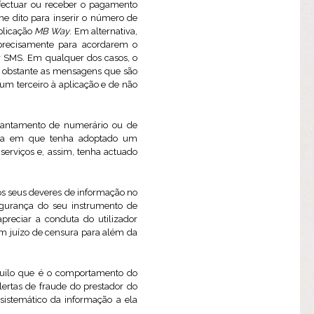
efectuar ou receber o pagamento
lhe dito para inserir o número de
aplicação
MB Way
. Em alternativa,
o precisamente para acordarem o
or SMS. Em qualquer dos casos, o
não obstante as mensagens que são
um terceiro à aplicação e de não
levantamento de numerário ou de
edida em que tenha adoptado um
erviços e, assim, tenha actuado
os seus deveres de informação no
segurança do seu instrumento de
reciar a conduta do utilizador
 um juízo de censura para além da
quilo que é o comportamento do
ertas de fraude do prestador do
 sistemático da informação a ela