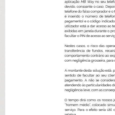
aplicação
MB Way
no seu telef
devido, consoante o caso. Depois
telefone do falso comprador e o 
é inserido o número de telefon
pagamento) e o código indicado 
utilizador está a dar acesso ao 
exibidas em janela durante o pr
facultar o PIN de acesso ao servi
Nestes casos, o risco das oper
transferência de fundos, reca
comportamento contrário ao exp
com negligência grosseira, para os
A montante desta solução está, 
sentido de facultar ao seu cli
pagamento. A não se considera
atendendo às particularidades do
negligência leve, com as consequê
O tempo dirá como os nossos j
“homem médio”, colocado simult
serviço. Para o efeito seria út
relativa.