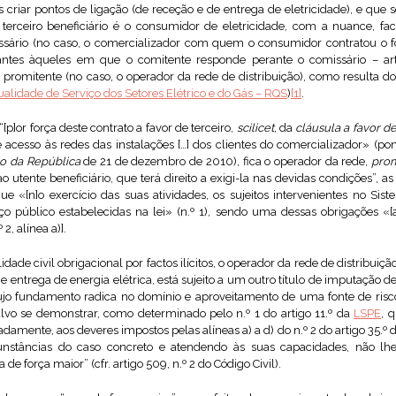
las criar pontos de ligação (de receção e de entrega de eletricidade), e 
terceiro beneficiário é o consumidor de eletricidade, com a nuance, fac
issário (no caso, o comercializador com quem o consumidor contratou o f
tes àqueles em que o comitente responde perante o comissário – arti
romitente (no caso, o operador da rede de distribuição), como resulta do
lidade de Serviço dos Setores Elétrico e do Gás – RQS
)
[1]
.
 “[p]or força deste contrato a favor de terceiro,
scilicet
, da
cláusula a favor de
e acesso às redes das instalações […] dos clientes do comercializador» (po
io da República
de 21 de dezembro de 2010), fica o operador da rede,
prom
o utente beneficiário, que terá direito a exigi-la nas devidas condições”, a
que «[n]o exercício das suas atividades, os sujeitos intervenientes no Sis
ço público estabelecidas na lei» (n.º 1), sendo uma dessas obrigações «[
2, alínea a)].
dade civil obrigacional por factos ilícitos, o operador da rede de distribuiçã
e entrega de energia elétrica, está sujeito a um outro título de imputação d
ujo fundamento radica no domínio e aproveitamento de uma fonte de risco,
alvo se demonstrar, como determinado pelo n.º 1 do artigo 11.º da
LSPE
, 
adamente, aos deveres impostos pelas alíneas a) a d) do n.º 2 do artigo 35.º 
unstâncias do caso concreto e atendendo às suas capacidades, não lhe 
de força maior” (cfr. artigo 509, n.º 2 do Código Civil).