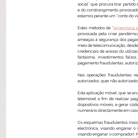
social” que procura tirar partid
e do constrangimento provocado 
estamos perante um “conto do vig
Estes métodos de “
engenharia s
provocada pela crise pandémic
ameaças à segurança dos paga
meio de telecomunicação, desde l
credenciais de acesso do utiliz
fantasma, investimentos falso
pagamento fraudulentas, autoriz
Nas operações fraudulentas r
autorizados, quer não autorizados
Esta aplicação móvel, que se an
telemóvel a fim de realizar p
dispositivos móveis, e gerar có
numerário directamente em caix
Os esquemas fraudulentos mai
electrónica, visando enganar 
visando enganar o comprador). N