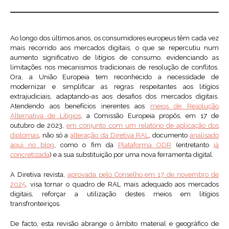
Ao longo dos últimos anos, os consumidores europeus têm cada vez
mais recorrido aos mercados digitais, o que se repercutiu num
aumento significativo de litígios de consumo, evidenciando as
limitações nos mecanismos tradicionais de resolução de conflitos.
Ora, a União Europeia tem reconhecido a necessidade de
modernizar e simplificar as regras respeitantes aos litígios
extrajudiciais, adaptando-as aos desafios dos mercados digitais.
Atendendo aos benefícios inerentes aos
meios de Resolução
Alternativa de Litígios
, a Comissão Europeia propôs, em 17 de
outubro de 2023,
em conjunto com um relatório de aplicação dos
diplomas
, não só a
alteração da Diretiva RAL
, documento
analisado
aqui no blog
, como o fim da
Plataforma ODR
(entretanto
já
concretizada
) e a sua substituição por uma nova ferramenta digital.
A Diretiva revista,
aprovada pelo Conselho em 17 de novembro de
2025
, visa tornar o quadro de RAL mais adequado aos mercados
digitais, reforçar a utilização destes meios em litígios
transfronteiriços.
De facto, esta revisão abrange o âmbito material e geográfico de