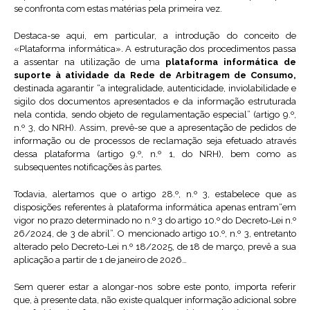
se confronta com estas matérias pela primeira vez.
Destaca-se aqui, em particular, a introdução do conceito de
«Plataforma informática»
.
A estruturação dos procedimentos passa
a assentar na utilização de uma
plataforma informática de
suporte à atividade da Rede de Arbitragem de Consumo,
destinada agarantir “a integralidade, autenticidade, inviolabilidade e
sigilo dos documentos apresentados e da informação estruturada
nela contida, sendo objeto de regulamentação especial” (artigo 9.º,
n.º 3, do NRH). Assim, prevê-se que a apresentação de pedidos de
informação ou de processos de reclamação seja efetuado através
dessa plataforma (artigo 9.º, n.º 1, do NRH), bem como as
subsequentes notificações às partes.
Todavia, alertamos que o artigo 28.º, n.º 3, estabelece que as
disposições referentes à plataforma informática apenas entram“em
vigor no prazo determinado no n.º 3 do artigo 10.º do Decreto-Lei n.º
26/2024, de 3 de abril”. O mencionado artigo 10.º, n.º 3, entretanto
alterado pelo Decreto-Lei n.º 18/2025, de 18 de março, prevê a sua
aplicação a partir de 1 de janeiro de 2026…
Sem querer estar a alongar-nos sobre este ponto, importa referir
que, à presente data, não existe qualquer informação adicional sobre