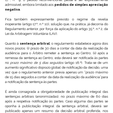
admissível, embora limitado aos
pedidos de simples apreciação
negativa
.
Fica também expressamente previsto o regime da revelia
inoperante (artigo 17.º, n.º 10), solução que, na prática, já decorria do
Regulamento anterior, por força da aplicação do artigo 35.º, n.º 2, da
Lei da Arbitragem Voluntária (LAV).
Quanto à
sentença arbitral
, o regulamento estabelece agora dois
novos prazos: (i) prazo de 30 dias a contar da data da realização da
audiência para o Árbitro remeter a sentença ao Centro; (ii) após a
remessa da sentença ao Centro, esta deverá ser notificada às partes
no
prazo máximo de 5 dias seguidos
(artigo 18.º). Trata-se de um
aumento significativo doprazo global de notificação da decisão, uma
vez que o regulamento anterior previa apenas um “prazo máximo
de 15 dias seguidos a contar da data da realização da audiência”para
a notificação da sentença às partes.
É ainda consagrada a obrigatoriedade de publicação integral das
sentenças arbitrais (anonimizadas), no prazo máximo de 60 dias
após a respetiva notificação às partes. Caso alguma das partes se
oponha à publicitação integral da sentença arbitral, deverá ser
publicado apenas um resumo da decisão arbitral proferida, nos