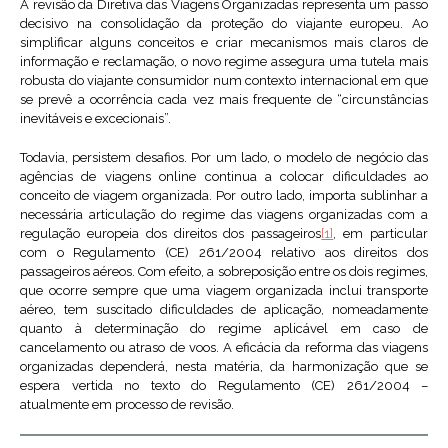
A revisão da Diretiva das Viagens Organizadas representa um passo
decisivo na consolidação da proteção do viajante europeu. Ao
simplificar alguns conceitos e criar mecanismos mais claros de
informação e reclamação, o novo regime assegura uma tutela mais
robusta do viajante consumidor num contexto internacional em que
se prevê a ocorrência cada vez mais frequente de “circunstâncias
inevitáveis e excecionais”.
Todavia, persistem desafios. Por um lado, o modelo de negócio das
agências de viagens online continua a colocar dificuldades ao
conceito de viagem organizada. Por outro lado, importa sublinhar a
necessária articulação do regime das viagens organizadas com a
regulação europeia dos direitos dos passageiros
[1]
, em particular
com o Regulamento (CE) 261/2004 relativo aos direitos dos
passageiros aéreos. Com efeito, a sobreposição entre os dois regimes,
que ocorre sempre que uma viagem organizada inclui transporte
aéreo, tem suscitado dificuldades de aplicação, nomeadamente
quanto à determinação do regime aplicável em caso de
cancelamento ou atraso de voos. A eficácia da reforma das viagens
organizadas dependerá, nesta matéria, da harmonização que se
espera vertida no texto do Regulamento (CE) 261/2004 –
atualmente em processo de revisão.