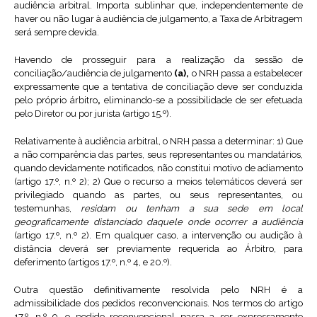
audiência arbitral. Importa sublinhar que, independentemente de
haver ou não lugar à audiência de julgamento, a Taxa de Arbitragem
será sempre devida.
Havendo de prosseguir para a realização da sessão de
conciliação/audiência de julgamento
(a),
o NRH passa a estabelecer
expressamente que a tentativa de conciliação deve ser conduzida
pelo próprio árbitro
,
eliminando-se a possibilidade de ser efetuada
pelo Diretor ou por jurista (artigo 15.º).
Relativamente à audiência arbitral, o NRH passa a determinar: 1) Que
a não comparência das partes, seus representantes ou mandatários,
quando devidamente notificados, não constitui motivo de adiamento
(artigo 17.º, n.º 2); 2) Que o recurso a meios telemáticos deverá ser
privilegiado quando as partes, ou seus representantes, ou
testemunhas,
residam ou tenham a sua sede em local
geograficamente distanciado daquele onde ocorrer a audiência
(artigo 17.º, n.º 2). Em qualquer caso, a intervenção ou audição à
distância deverá ser previamente requerida ao Árbitro, para
deferimento (artigos 17.º, n.º 4, e 20.º).
Outra questão definitivamente resolvida pelo NRH é a
admissibilidade dos pedidos reconvencionais. Nos termos do artigo
17.º, n.º 9, o pedido reconvencional passa a ser expressamente