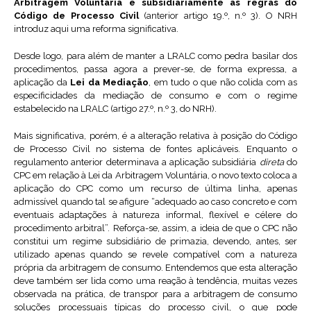
Arbitragem Voluntária e subsidiariamente as regras do
Código de Processo Civil
(anterior artigo 19.º, n.º 3). O NRH
introduz aqui uma reforma significativa.
Desde logo, para além de manter a LRALC como pedra basilar dos
procedimentos, passa agora a prever-se, de forma expressa, a
aplicação da
Lei da Mediação
, em tudo o que não colida com as
especificidades da mediação de consumo e com o regime
estabelecido na LRALC (artigo 27.º, n.º 3, do NRH).
Mais significativa, porém, é a alteração relativa à posição do Código
de Processo Civil no sistema de fontes aplicáveis. Enquanto o
regulamento anterior determinava a aplicação subsidiária
direta
do
CPC em relação à Lei da Arbitragem Voluntária, o novo texto coloca a
aplicação do CPC como um recurso de última linha, apenas
admissível quando tal se afigure “adequado ao caso concreto e com
eventuais adaptações à natureza informal, flexível e célere do
procedimento arbitral”. Reforça-se, assim, a ideia de que o CPC não
constitui um regime subsidiário de primazia, devendo, antes, ser
utilizado apenas quando se revele compatível com a natureza
própria da arbitragem de consumo. Entendemos que esta alteração
deve também ser lida como uma reação à tendência, muitas vezes
observada na prática, de transpor para a arbitragem de consumo
soluções processuais típicas do processo civil, o que pode