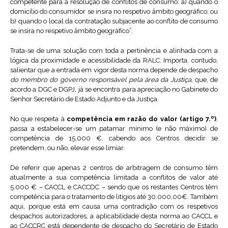
competente para a resolução de conflitos de consumo: a) quando o
domicílio do consumidor se insira no respetivo âmbito geográfico; ou
b) quando o local da contratação subjacente ao conflito de consumo
se insira no respetivo âmbito geográfico”.
Trata-se de uma solução com toda a pertinência e alinhada com a
lógica da proximidade e acessibilidade da RALC. Importa, contudo,
salientar que a entrada em vigor desta norma depende de despacho
do membro do governo responsável pela área da Justiça
, que, de
acordo a DGC e DGPJ, já se encontra para apreciação no Gabinete do
Senhor Secretário de Estado Adjunto e da Justiça.
No que respeita à
competência em razão do valor (artigo 7.º)
,
passa a estabelecer-se um patamar mínimo (e não máximo) de
competência de 15.000 €, cabendo aos Centros decidir se
pretendem, ou não, elevar esse limiar.
De referir que apenas 2 centros de arbitragem de consumo têm
atualmente a sua competência limitada a conflitos de valor até
5.000 € – CACCL e CACCDC – sendo que os restantes Centros têm
competência para o tratamento de litígios até 30.000,00€. Também
aqui, porque está em causa uma contradição com os respetivos
despachos autorizadores, a aplicabilidade desta norma ao CACCL e
ao CACCRC está dependente de despacho do Secretário de Estado