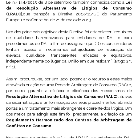
Lei n.º 144/2015, de 8 de setembro, também conhecida como a
Lei
da Resolução Alternativa de Litígios de Consumo
(LRALC)
,que transpôs a Diretiva 2013/11/UE do Parlamento
Europeu e do Conselho, de 21 de maio de 2013.
Um dos principais objetivos desta Diretiva foi estabelecer “requisitos
de qualidade harmonizados para entidades de RAL e para
procedimentos de RAL a fim de assegurar que (…) os consumidores
tenham acesso a mecanismos extrajudiciais de reparação de
elevada qualidade, transparentes, eficazes e equitativos,
independentemente do lugar da União em que residam” (artigo 2.º,
n.º 1).
Assim, procurou-se, por um lado, potenciar o recurso a estes meios
através da criação de uma Rede de Arbitragem de Consumo (RAC) e,
por outro, garantir a eficácia e eficiência dos mecanismos de
Resolução Alternativa de Litígios de Consumo (RALC)
através
da sistematização e uniformização dos seus procedimentos, abrindo
portas a um tratamento mais abrangente e coerente dos litígios. Um
dos meios para atingir este fim foi, precisamente, a criação de um
Regulamento Harmonizado
dos Centros de Arbitragem de
Conflitos de Consumo.
Nos termos do artigo 4.º, n.º 3, da LRALC, as entidades de RAL