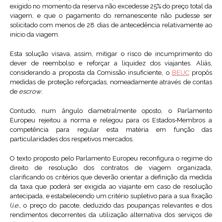
exigido no momento da reserva não excedesse 25% do preço total da
viagem, e que o pagamento do remanescente não pudesse ser
solicitado com menos de 28 dias de antecedência relativamente ao
início da viagem.
Esta solução visava, assim, mitigar o risco de incumprimento do
dever de reembolso e reforçar a liquidez dos viajantes. Aliás,
considerando a proposta da Comissão insuficiente, o
BEUC
propôs
medidas de proteção reforçadas, nomeadamente através de contas
de
escrow
.
Contudo, num ângulo diametralmente oposto, o Parlamento
Europeu rejeitou a norma e relegou para os Estados‑Membros a
competência para regular esta matéria em função das
particularidades dos respetivos mercados.
O texto proposto pelo Parlamento Europeu reconfigura o regime do
direito de resolução dos contratos de viagem organizada,
clarificando os critérios que deverão orientar a definição da medida
da taxa que poderá ser exigida ao viajante em caso de resolução
antecipada, e estabelecendo um critério supletivo para a sua fixação
(
i.e.
, o preço do pacote, deduzido das poupanças relevantes e dos
rendimentos decorrentes da utilização alternativa dos serviços de