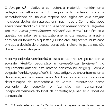
O
Artigo 5.º
, relativo à competência material
,
mantém uma
redação semelhante à do regulamento anterior, com a
particularidade de, no que respeita aos litígios em que estejam
indiciados delitos de natureza criminal – que o Centro não pode
aceitar nem decidir – clarificar que se consideram como tal
“aqueles
em que exista procedimento criminal em curso”.
Mantém-se a
questão de saber se a exclusão apenas diz respeito à matéria
criminal ou também à questão jurídico-civil subjacente, num caso
em que a decisão do processo penal seja irrelevante para a decisão
do centro de arbitragem.
A
competência territorial
passa a constar no
artigo 6.
º, com a
epígrafe
“Âmbito geográfico e competência territorial”
(no
regulamento anterior, esta matéria constava no artigo 3.º, com a
epígrafe “Âmbito geográfico”). É neste artigo que encontramos uma
das alterações mais relevantes do NRH: a ampliação dos critérios de
determinação da competência do Centro, introduzindo como
elemento de conexão o “domicílio do consumidor”,
independentemente do local da contratação,e não só o “local da
contratação”.
O n.º 2 estabelece que “o Centro de Arbitragem é territorialmente