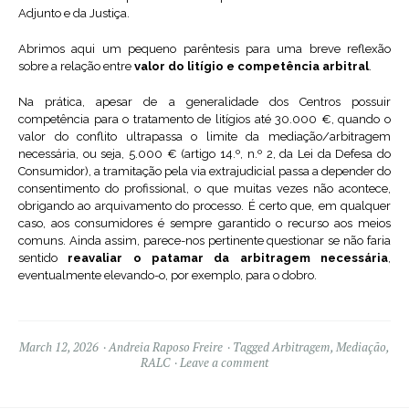
Adjunto e da Justiça.
Abrimos aqui um pequeno parêntesis para uma breve reflexão
sobre a relação entre
valor do litígio e competência arbitral
.
Na prática, apesar de a generalidade dos Centros possuir
competência para o tratamento de litígios até 30.000 €, quando o
valor do conflito ultrapassa o limite da mediação/arbitragem
necessária, ou seja, 5.000 € (artigo 14.º, n.º 2, da Lei da Defesa do
Consumidor), a tramitação pela via extrajudicial passa a depender do
consentimento do profissional, o que muitas vezes não acontece,
obrigando ao arquivamento do processo. É certo que, em qualquer
caso, aos consumidores é sempre garantido o recurso aos meios
comuns. Ainda assim, parece-nos pertinente questionar se não faria
sentido
reavaliar o patamar da arbitragem necessária
,
eventualmente elevando-o, por exemplo, para o dobro.
March 12, 2026
Andreia Raposo Freire
Tagged
Arbitragem
,
Mediação
,
RALC
Leave a comment