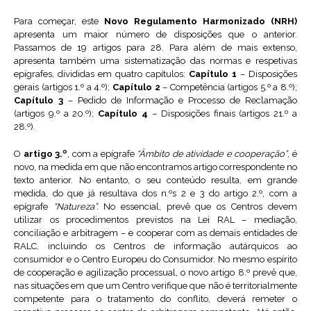
Para começar, este
Novo Regulamento Harmonizado (NRH)
apresenta um maior número de disposições que o anterior.
Passamos de 19 artigos para 28. Para além de mais extenso,
apresenta também uma sistematização das normas e respetivas
epígrafes, divididas em quatro capítulos:
Capítulo 1
– Disposições
gerais (artigos 1.º a 4.º);
Capítulo 2
– Competência (artigos 5.º a 8.º);
Capítulo 3
– Pedido de Informação e Processo de Reclamação
(artigos 9.º a 20.º);
Capítulo 4
– Disposições finais (artigos 21.º a
28.º).
O
artigo 3.º
, com a epígrafe
“Âmbito de atividade e cooperação”
, é
novo, na medida em que não encontramos artigo correspondente no
texto anterior. No entanto, o seu conteúdo resulta, em grande
medida, do que já resultava dos n.ºs 2 e 3 do artigo 2.º, com a
epígrafe
“Natureza”.
No essencial, prevê que os Centros devem
utilizar os procedimentos previstos na Lei RAL – mediação,
conciliação e arbitragem – e cooperar com as demais entidades de
RALC, incluindo os Centros de informação autárquicos ao
consumidor e o Centro Europeu do Consumidor. No mesmo espírito
de cooperação e agilização processual, o novo artigo 8.º prevê que,
nas situações em que um Centro verifique que não é territorialmente
competente para o tratamento do conflito, deverá remeter o