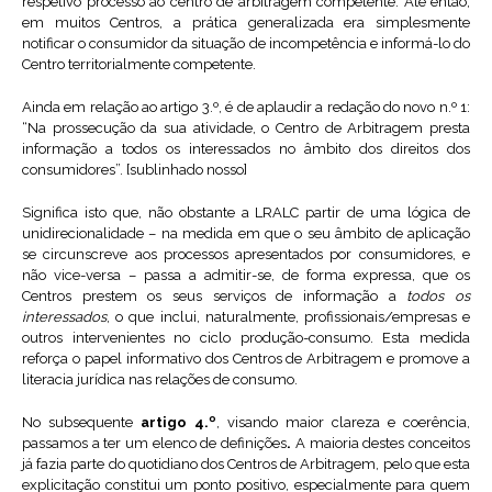
respetivo processo ao centro de arbitragem competente. Até então,
em muitos Centros, a prática generalizada era simplesmente
notificar o consumidor da situação de incompetência e informá-lo do
Centro territorialmente competente.
Ainda em relação ao artigo 3.º, é de aplaudir a redação do novo n.º 1:
“Na prossecução da sua atividade, o Centro de Arbitragem presta
informação a todos os interessados no âmbito dos direitos dos
consumidores”. [sublinhado nosso]
Significa isto que, não obstante a LRALC partir de uma lógica de
unidirecionalidade – na medida em que o seu âmbito de aplicação
se circunscreve aos processos apresentados por consumidores, e
não vice-versa – passa a admitir-se, de forma expressa, que os
Centros prestem os seus serviços de informação a
todos os
interessados
, o que inclui, naturalmente, profissionais/empresas e
outros intervenientes no ciclo produção-consumo. Esta medida
reforça o papel informativo dos Centros de Arbitragem e promove a
literacia jurídica nas relações de consumo.
No subsequente
artigo 4.º
, visando maior clareza e coerência,
passamos a ter um elenco de definições
.
A maioria destes conceitos
já fazia parte do quotidiano dos Centros de Arbitragem, pelo que esta
explicitação constitui um ponto positivo, especialmente para quem