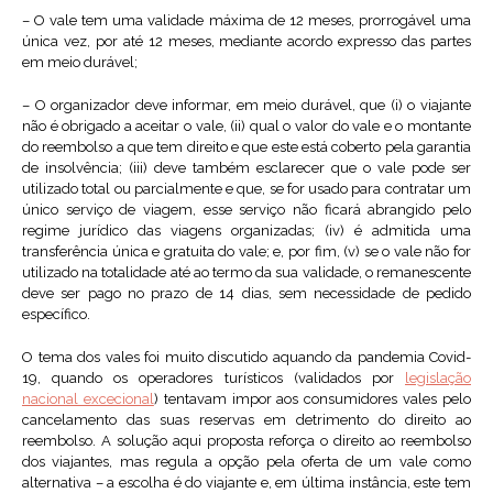
– O vale tem uma validade máxima de 12 meses, prorrogável uma
única vez, por até 12 meses, mediante acordo expresso das partes
em meio durável;
– O organizador deve informar, em meio durável, que (i) o viajante
não é obrigado a aceitar o vale, (ii) qual o valor do vale e o montante
do reembolso a que tem direito e que este está coberto pela garantia
de insolvência; (iii) deve também esclarecer que o vale pode ser
utilizado total ou parcialmente e que, se for usado para contratar um
único serviço de viagem, esse serviço não ficará abrangido pelo
regime jurídico das viagens organizadas; (iv) é admitida uma
transferência única e gratuita do vale; e, por fim, (v) se o vale não for
utilizado na totalidade até ao termo da sua validade, o remanescente
deve ser pago no prazo de 14 dias, sem necessidade de pedido
específico.
O tema dos vales foi muito discutido aquando da pandemia Covid-
19, quando os operadores turísticos (validados por
legislação
nacional excecional
) tentavam impor aos consumidores vales pelo
cancelamento das suas reservas em detrimento do direito ao
reembolso. A solução aqui proposta reforça o direito ao reembolso
dos viajantes, mas regula a opção pela oferta de um vale como
alternativa – a escolha é do viajante e, em última instância, este tem