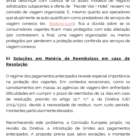
ainda destrinçar com clareza se os atuais modelos de negócio
sofisticados subjacentes à oferta de “Pacote Voo + Hotel” recaem no
conceito de viagem organizada. E, mesmo quanto aos operadores
que atualmente se auto-qualificam como prestadores de serviços de
viagem conexos (ex.:
Booking.com
), fica a dúvida sobre se os
consumidores viajantes ficam mais protegidos com esta alteração
(por contratarem, a final, uma viagem organizada), ou menos
protegidos por perderem a proteção antes conferida aos serviços de
viagem conexos.
b)
Soluções em Matéria de Reembolsos em caso de
Resolução
O regime dos pagamentos antecipados reveste especial importância
na proteção dos viajantes. Em contextos excecionais, como os
cancelamentos em massa, as agências de viagens têm enfrentado
dificuldades em cumprir o prazo de reembolso de 14 dias em caso
de resolução, previsto no artigo 12.º, n.º 4, da Diretiva (UE)
2015/2302, devido à necessidade de restituir, num curto período,
montantes particularmente elevados.
Reconhecendo este problema, a Comissão Europeia propôs, na
revisão da Diretiva, a introdução de limites aos pagamentos
antecipados. A proposta previa que, salvo exceções, o montante