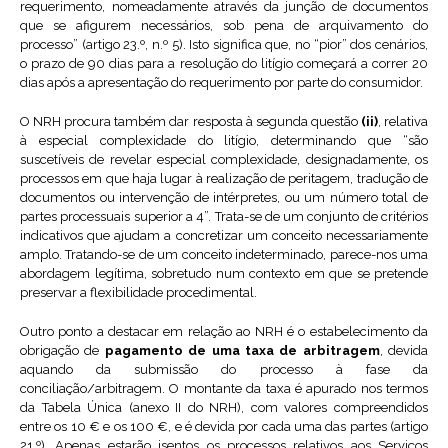
requerimento, nomeadamente através da junção de documentos
que se afigurem necessários, sob pena de arquivamento do
processo” (artigo 23.º, n.º 5). Isto significa que, no “pior” dos cenários,
o prazo de 90 dias para a resolução do litígio começará a correr 20
dias após a apresentação do requerimento por parte do consumidor.
O NRH procura também dar resposta à segunda questão
(ii)
, relativa
à especial complexidade do litígio, determinando que “são
suscetíveis de revelar especial complexidade, designadamente, os
processos em que haja lugar à realização de peritagem, tradução de
documentos ou intervenção de intérpretes, ou um número total de
partes processuais superior a 4”. Trata-se de um conjunto de critérios
indicativos que ajudam a concretizar um conceito necessariamente
amplo. Tratando-se de um conceito indeterminado, parece-nos uma
abordagem legítima, sobretudo num contexto em que se pretende
preservar a flexibilidade procedimental.
Outro ponto a destacar em relação ao NRH é o estabelecimento da
obrigação de
pagamento de uma taxa de arbitragem
, devida
aquando da submissão do processo à fase da
conciliação/arbitragem. O montante da taxa é apurado nos termos
da Tabela Única (anexo II do NRH), com valores compreendidos
entre os 10 € e os 100 €, e é devida por cada uma das partes (artigo
21.º). Apenas estarão isentos os processos relativos aos Serviços