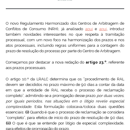
O novo Regulamento Harmonizado dos Centros de Arbitragem de
Conflitos de Consumo (NRH), já analisado
aqui
e
aqui
, introduz
também novidades interessantes no que respeita à tramitação
processual, com um novo foco na harmonização dos prazos e nos
atos processuais, incluindo regras uniformes para a contagem do
prazo de resolução do processo por parte do Centro de Arbitragem.
Começamos por destacar a nova redação do
artigo 23.º
, referente
aos prazos processuais.
O artigo 10.º da LRALC determina que os “procedimento de RAL
devem ser decididos no prazo máximo de 90 dias a contar da data
em que a entidade de RAL receba o processo de reclamação
completo”, admitindo-se a prorrogação desse prazo
por duas vezes,
por iguais períodos, nas situações em o litígio revele especial
complexidade.
Esta formulação colocava/coloca duas questões
essenciais:
(i)
Quando é que o processo de reclamação se considera
“completo”, para efeitos de início do prazo de resolução de 90 dias;
(ii)
O que é que se entende por litígio de especial complexidade,
para efeitos de prorrogação do prazo.