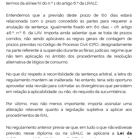
termos da alínea h) do n.º 1 do artigo 6.º da LRALC.
Entendemos que a previsão deste prazo de 60 dias estará
relacionada com o prazo concedido às partes para requerer a
anulação da sentença, igualmente fixado em 60 dias – cfr. artigo
46.º, n.º 6, da LAV. Importa ainda salientar que se trata de prazos
corridos, não sendo aplicáveis as regras gerais de contagem de
prazos previstas no Código de Processo Civil (CPC), designadamente
na parte referente à suspensão durante as férias judicias, regime que
não tem aplicação no âmbito dos procedimentos de resolução
alternativa de litígios de consumo.
No que diz respeito à recorribilidade da sentença arbitral, a letra do
regulamento mantém-se inalterada. No entanto, teria sido oportuno
aproveitar esta revisão para colmatar as divergências que persistem
em relação à aplicabilidade, ou não, do requisito da sucumbência.
Por último, mas não menos importante, importa assinalar uma
alteração relevante quanto à legislação supletiva a aplicar aos
procedimentos de RAL.
No regulamento anterior previa-se que, em tudo o que não estivesse
previsto nesse diploma ou na LRALC, se aplicaria a
Lei da