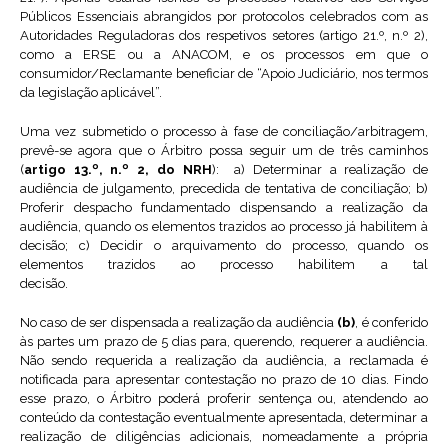
Públicos Essenciais abrangidos por protocolos celebrados com as
Autoridades Reguladoras dos respetivos setores (artigo 21.º, n.º 2),
como a ERSE ou a ANACOM, e os processos em que o
consumidor/Reclamante beneficiar de “Apoio Judiciário, nos termos
da legislação aplicável”.
Uma vez submetido o processo à fase de conciliação/arbitragem,
prevê-se agora que o Árbitro possa seguir um de três caminhos
(
artigo 13.º, n.º 2, do NRH
): a) Determinar a realização de
audiência de julgamento, precedida de tentativa de conciliação; b)
Proferir despacho fundamentado dispensando a realização da
audiência, quando os elementos trazidos ao processo já habilitem à
decisão; c) Decidir o arquivamento do processo, quando os
elementos trazidos ao processo habilitem a tal
decisão.
No caso de ser dispensada a realização da audiência
(b)
, é conferido
às partes um prazo de 5 dias para, querendo, requerer a audiência.
Não sendo requerida a realização da audiência, a reclamada é
notificada para apresentar contestação no prazo de 10 dias. Findo
esse prazo, o Árbitro poderá proferir sentença ou, atendendo ao
conteúdo da contestação eventualmente apresentada, determinar a
realização de diligências adicionais, nomeadamente a própria