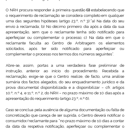
O NRH procura responder à primeira questão
(i)
estabelecendo que
o requerimento de reclamação se considera completo em qualquer
uma das seguintes hipóteses (artigo 23.º, n.º 3):“a) Na data do seu
envio à reclamada; b) No décimo primeiro dia após a data da sua
apresentação, sem que o reclamante tenha sido notificado para
aperfeiçoar ou complementar o processo; c) Na data em que o
reclamante faculta ao Centro de Arbitragem os elementos
solicitados, após ter sido notificado para aperfeiçoar ou
complementar o processo nos termos dos números seguintes”.
Abre-se, assim, portas a uma verdadeira fase preliminar de
instrução, anterior ao início do procedimento. Recebida a
reclamação, exige-se que o Centro realize, de facto, uma análise
sumária dos factos alegados, do seu enquadramento jurídico e da
prova documental disponibilizada e a disponibilizar – cfr. artigos
10.º, n.º 4, e 11.º, n.º 2, do NRH – no prazo máximo de 10 dias após a
apresentação do requerimento (artigo 23.º, n.º 6).
Caso se conclua pela ausência de alguma documentação ou falta de
concretização que careça de ser suprida, o Centro deverá notificar o
consumidor/reclamante para “no prazo máximo de 10 dias a contar
da data da respetiva notificação, aperfeiçoar ou complementar o