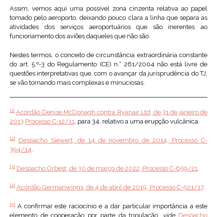
Assim, vemos aqui uma possível zona cinzenta relativa ao papel
tomado pelo aeroporto, deixando pouco clara a linha que separa as
atividades dos serviços aeroportuários que são inerentes ao
funcionamento dos aviões daqueles que não são.
Nestes termos, o conceito de circunstância extraordinária constante
do art. 5.º-3 do Regulamento (CE) n.° 261/2004 não está livre de
questões interpretativas que, com o avançar da jurisprudência do TJ,
se vão tornando mais complexas e minuciosas.
[1]
Acórdão Denise McDonagh contra Ryanair Ltd, de 31 de janeiro de
2013,Processo C-12/11
, para 34, relativo a uma erupção vulcânica.
[2]
Despacho Siewert, de 14 de novembro de 2014, Processo C-
394/14
.
[3]
Despacho Orbest, de 30 de março de 2022, Processo C-659/21
.
[4]
Acórdão Germanwings, de 4 de abril de 2019, Processo C-501/17
.
[5]
A confirmar este raciocínio e a dar particular importância a este
elemento de cooperação por parte da tripulação,
vide
Despacho