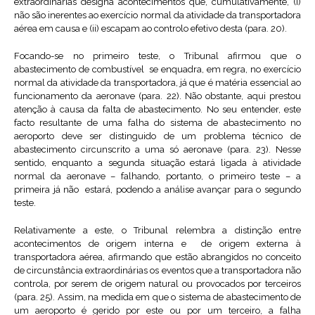
extraordinárias designa acontecimentos que, cumulativamente, (i)
não são inerentes ao exercício normal da atividade da transportadora
aérea em causa e (ii) escapam ao controlo efetivo desta (para. 20).
Focando-se no primeiro teste, o Tribunal afirmou que o
abastecimento de combustível se enquadra, em regra, no exercício
normal da atividade da transportadora, já que é matéria essencial ao
funcionamento da aeronave (para. 22). Não obstante, aqui prestou
atenção à causa da falta de abastecimento. No seu entender, este
facto resultante de uma falha do sistema de abastecimento no
aeroporto deve ser distinguido de um problema técnico de
abastecimento circunscrito a uma só aeronave (para. 23). Nesse
sentido, enquanto a segunda situação estará ligada à atividade
normal da aeronave – falhando, portanto, o primeiro teste – a
primeira já não estará, podendo a análise avançar para o segundo
teste.
Relativamente a este, o Tribunal relembra a distinção entre
acontecimentos de origem interna e de origem externa à
transportadora aérea, afirmando que estão abrangidos no conceito
de circunstância extraordinárias os eventos que a transportadora não
controla, por serem de origem natural ou provocados por terceiros
(para. 25). Assim, na medida em que o sistema de abastecimento de
um aeroporto é gerido por este ou por um terceiro, a falha