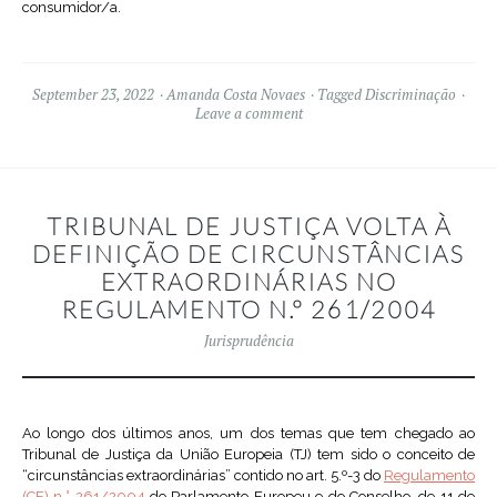
consumidor/a.
September 23, 2022
Amanda Costa Novaes
Tagged
Discriminação
Leave a comment
TRIBUNAL DE JUSTIÇA VOLTA À
DEFINIÇÃO DE CIRCUNSTÂNCIAS
EXTRAORDINÁRIAS NO
REGULAMENTO N.º 261/2004
Jurisprudência
Ao longo dos últimos anos, um dos temas que tem chegado ao
Tribunal de Justiça da União Europeia (TJ) tem sido o conceito de
“circunstâncias extraordinárias” contido no art. 5.º-3 do
Regulamento
(CE) n.° 261/2004
do Parlamento Europeu e do Conselho, de 11 de