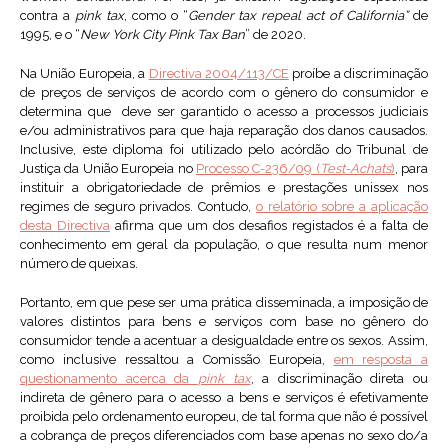
contra a
pink tax
, como o “
Gender tax repeal act of California”
de
1995, e o “
New York City Pink Tax Ban
” de 2020.
Na União Europeia, a
Directiva 2004/113/CE
proíbe a discriminação
de preços de serviços de acordo com o gênero do consumidor e
determina que deve ser garantido o acesso a processos judiciais
e/ou administrativos para que haja reparação dos danos causados.
Inclusive, este diploma foi utilizado pelo acórdão do Tribunal de
Justiça da União Europeia no
Processo C-236/09 (
Test-Achats
)
, para
instituir a obrigatoriedade de prêmios e prestações unissex nos
regimes de seguro privados. Contudo,
o relatório sobre a aplicação
desta Directiva
afirma que um dos desafios registados é a falta de
conhecimento em geral da população, o que resulta num menor
número de queixas.
Portanto, em que pese ser uma prática disseminada, a imposição de
valores distintos para bens e serviços com base no gênero do
consumidor tende a acentuar a desigualdade entre os sexos. Assim,
como inclusive ressaltou a Comissão Europeia,
em resposta a
questionamento acerca da
pink tax
, a discriminação direta ou
indireta de gênero para o acesso a bens e serviços é efetivamente
proibida pelo ordenamento europeu, de tal forma que não é possível
a cobrança de preços diferenciados com base apenas no sexo do/a