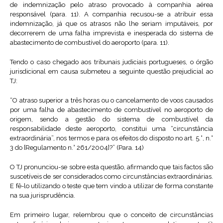
de indemnização pelo atraso provocado à companhia aérea
responsável (para. 11). A companhia recusou-se a atribuir essa
indemnização, já que os atrasos não lhe seriam imputáveis, por
decorrerem de uma falha imprevista e inesperada do sistema de
abastecimento de combustível do aeroporto (para. 11).
Tendo o caso chegado aos tribunais judiciais portugueses, o órgão
jurisdicional em causa submeteu a seguinte questão prejudicial ao
TJ:
“O atraso superior a três horas ou o cancelamento de voos causados
por uma falha de abastecimento de combustível no aeroporto de
origem, sendo a gestão do sistema de combustível da
responsabilidade deste aeroporto, constitui uma “circunstância
extraordinária”, nos termos e para os efeitos do disposto no art. 5.°, n.°
3 do [Regulamento n.° 261/2004]?” (Para. 14)
O TJ pronunciou-se sobre esta questão, afirmando que tais factos são
suscetíveis de ser considerados como circunstâncias extraordinárias.
E fê-lo utilizando o teste que tem vindo a utilizar de forma constante
na sua jurisprudência.
Em primeiro lugar, relembrou que o conceito de circunstâncias