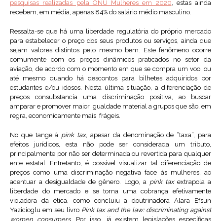
pesquisas realizadas pela ONU Mulheres em 2020
, estas ainda
recebem, em média, apenas 84% do salário médio masculino.
Ressalta-se que há uma liberdade regulatória do próprio mercado
para estabelecer o preço dos seus produtos ou serviços, ainda que
sejam valores distintos pelo mesmo bem. Este fenômeno ocorre
comumente com os preços dinâmicos praticados no setor da
aviação, de acordo com o momento em que se compra um voo, ou
até mesmo quando há descontos para bilhetes adquiridos por
estudantes e/ou idosos. Nesta última situação, a diferenciação de
preços consubstancia uma discriminação positiva, ao buscar
amparar e promover maior igualdade material a grupos que são, em
regra, economicamente mais frágeis.
No que tange à
pink tax
, apesar da denominação de “taxa”, para
efeitos jurídicos, esta não pode ser considerada um tributo,
principalmente por não ser determinada ou revertida para qualquer
ente estatal. Entretanto, é possível visualizar tal diferenciação de
preços como uma discriminação negativa face às mulheres, ao
acentuar a desigualdade de gênero. Logo, a
pink tax
extrapola a
liberdade do mercado e se torna uma cobrança efetivamente
violadora da ética, como concluiu a doutrinadora Alara Efsun
Yazicioglu em seu livro
Pink tax and the law: discriminating against
women consumers
. Por isso, já existem legislações específicas