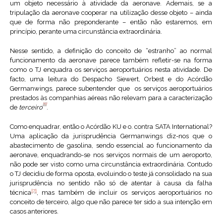
um objeto necessário à atividade da aeronave. Ademais, se a
tripulação da aeronave cooperar na utilização desse objeto – ainda
que de forma não preponderante – então não estaremos, em
princípio, perante uma circunstância extraordinária.
Nesse sentido, a definição do conceito de “estranho” ao normal
funcionamento da aeronave parece também refletir-se na forma
como o TJ enquadra os serviços aeroportuários nesta atividade. De
facto, uma leitura do Despacho Siewert, Orbest e do Acórdão
Germanwings, parece subentender que os serviços aeroportuários
prestados às companhias aéreas não relevam para a caracterização
[6]
de
terceiro
.
Como enquadrar, então o Acórdão KU e o. contra SATA International?
Uma aplicação da jurisprudência Germanwings diz-nos que o
abastecimento de gasolina, sendo essencial ao funcionamento da
aeronave, enquadrando-se nos serviços normais de um aeroporto,
não pode ser visto como uma circunstância extraordinária. Contudo
o TJ decidiu de forma oposta, evoluindo o teste já consolidado na sua
jurisprudência no sentido não só de atentar à causa da falha
[7]
técnica
, mas também de incluir os serviços aeroportuários no
conceito de terceiro, algo que não parece ter sido a sua intenção em
casos anteriores.