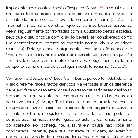
[2]
Importante neste contexto será o Despacho Siewert
, no qual existiu
um dano fora causado à asa da aeronave em causa, devido ao
embate de uma escada móvel de embarque (para. 9). Aqui, o
Tribunal limitou-se a constatar que as transportadoras aéreas se
veem regularmente confrontadas com a utilização destas escadas,
pelo que o seu choque com o avião deverá ser considerado como
um acontecimento inerente ao exercício normal da sua atividade
(para. 19). Reforça ainda o argumento levantado, afirmando que
“nada indica que o dano do avião que devia efetuar o voo em questão
tenha sido causado por um ato exterior aos serviços normais de um
aeroporto, como um ato de sabotagem ou de terrorismo” (para. 19).
[3]
Contudo, no Despacho Orbest
, o Tribunal parece ter adotado uma
visão diferente, face a factos idênticos. Na verdade, a única diferença
de relevo face ao caso anterior será o atraso causado se ter devido ao
embate de um veículo de
catering
contra uma das rodas da
aeronave (para. 7). Aqui, o TJ afirma que “quando uma falha técnica
de uma aeronave estacionada no aeroporto tem origem exclusiva no
embate contra um objeto estranho, essa falha não pode ser
considerada intrinsecamente ligada ao sistema de funcionamento
do aparelho. Por conseguinte, a falha em causa não pode ser
considerada inerente, pela sua natureza ou origem, ao exercício
normal da atividade da transportadora aérea em causa” (para. 21).