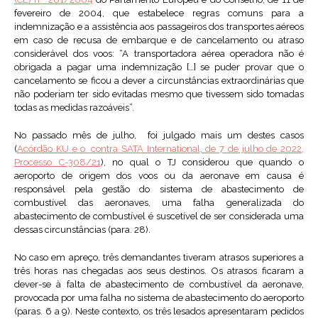
fevereiro de 2004, que estabelece regras comuns para a
indemnização e a assistência aos passageiros dos transportes aéreos
em caso de recusa de embarque e de cancelamento ou atraso
considerável dos voos: “A transportadora aérea operadora não é
obrigada a pagar uma indemnização […] se puder provar que o
cancelamento se ficou a dever a circunstâncias extraordinárias que
não poderiam ter sido evitadas mesmo que tivessem sido tomadas
todas as medidas razoáveis”.
No passado mês de julho, foi julgado mais um destes casos
(
Acórdão KU e o. contra SATA International, de 7 de julho de 2022,
Processo C-308/21
), no qual o TJ considerou que quando o
aeroporto de origem dos voos ou da aeronave em causa é
responsável pela gestão do sistema de abastecimento de
combustível das aeronaves, uma falha generalizada do
abastecimento de combustível é suscetível de ser considerada uma
dessas circunstâncias (para. 28).
No caso em apreço, três demandantes tiveram atrasos superiores a
três horas nas chegadas aos seus destinos. Os atrasos ficaram a
dever-se à falta de abastecimento de combustível da aeronave,
provocada por uma falha no sistema de abastecimento do aeroporto
(paras. 6 a 9). Neste contexto, os três lesados apresentaram pedidos