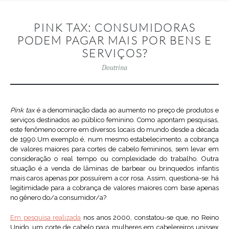
PINK TAX: CONSUMIDORAS
PODEM PAGAR MAIS POR BENS E
SERVIÇOS?
Doutrina
Pink tax
é a denominação dada ao aumento no preço de produtos e
serviços destinados ao público feminino. Como apontam pesquisas,
este fenômeno ocorre em diversos locais do mundo desde a década
de 1990.Um exemplo é, num mesmo estabelecimento, a cobrança
de valores maiores para cortes de cabelo femininos, sem levar em
consideração o real tempo ou complexidade do trabalho. Outra
situação é a venda de lâminas de barbear ou brinquedos infantis
mais caros apenas por possuírem a cor rosa. Assim, questiona-se: há
legitimidade para a cobrança de valores maiores com base apenas
no gênero do/a consumidor/a?
Em pesquisa realizada
nos anos 2000, constatou-se que, no Reino
Unido, um corte de cabelo para mulheres em cabelereiros unissex