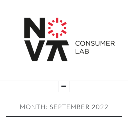
SKIP
Menu
TO
CONTENT
MONTH:
SEPTEMBER 2022