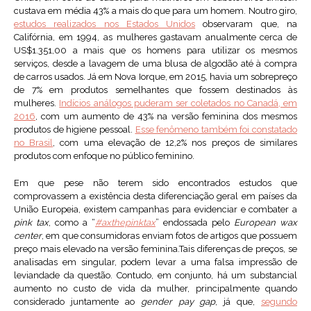
custava em média 43% a mais do que para um homem. Noutro giro,
estudos realizados nos Estados Unidos
observaram que, na
Califórnia, em 1994, as mulheres gastavam anualmente cerca de
US$1.351,00 a mais que os homens para utilizar os mesmos
serviços, desde a lavagem de uma blusa de algodão até à compra
de carros usados. Já em Nova Iorque, em 2015, havia um sobrepreço
de 7% em produtos semelhantes que fossem destinados às
mulheres.
Indícios análogos puderam ser coletados no Canadá, em
2016
, com um aumento de 43% na versão feminina dos mesmos
produtos de higiene pessoal.
Esse fenômeno também foi constatado
no Brasil
, com uma elevação de 12,2% nos preços de similares
produtos com enfoque no público feminino.
Em que pese não terem sido encontrados estudos que
comprovassem a existência desta diferenciação geral em países da
União Europeia, existem campanhas para evidenciar e combater a
pink tax
, como a “
#axthepinktax
” endossada pelo
European wax
center
, em que consumidoras enviam fotos de artigos que possuem
preço mais elevado na versão feminina.Tais diferenças de preços, se
analisadas em singular, podem levar a uma falsa impressão de
leviandade da questão. Contudo, em conjunto, há um substancial
aumento no custo de vida da mulher, principalmente quando
considerado juntamente ao
gender pay gap
, já que,
segundo