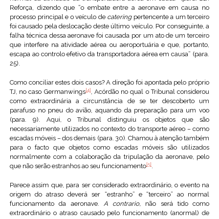
Reforça, dizendo que “o embate entre a aeronave em causa no
processo principal e o veículo de
catering
pertencente a um terceiro
foi causado pela deslocação deste último veículo. Por conseguinte, a
falha técnica dessa aeronave foi causada por um ato de um terceiro
que interfere na atividade aérea ou aeroportuária e que, portanto,
escapa ao controlo efetivo da transportadora aérea em causa” (para.
25).
Como conciliar estes dois casos? A direção foi apontada pelo próprio
[4]
TJ, no caso Germanwings
, Acórdão no qual o Tribunal considerou
como extraordinária a circunstância de se ter descoberto um
parafuso no pneu do avião, aquando da preparação para um voo
(para. 9). Aqui, o Tribunal distinguiu os objetos que são
necessariamente utilizados no contexto do transporte aéreo – como
escadas móveis – dos demais (para. 30). Chamou à atenção também
para o facto que objetos como escadas móveis são utilizados
normalmente com a colaboração da tripulação da aeronave, pelo
[5]
que não serão estranhos ao seu funcionamento
.
Parece assim que, para ser considerado extraordinário, o evento na
origem do atraso deverá ser “estranho” e “terceiro” ao normal
funcionamento da aeronave.
A contrario,
não será tido como
extraordinário o atraso causado pelo funcionamento (anormal) de