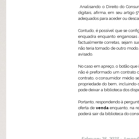
Analisando o Direito do Consu
digitais, afirma, em seu artigo
adequados para aceder ou descarr
Contudo, é possível que se conf
enquadra enquanto enganosas a
factualmente corretas, sejam su
não teria tomado de outro modo
avisado.
No caso em apreço, o botão que 
não é preformado um contrato d
contrato, o consumidor médio se
propriedade do bem, incluindo-
pode deixar a biblioteca dos disp
Portanto, respondendo à pergunta
oferta de
venda
enquanto, na re
poderá sair da biblioteca do con
February 28, 2023
Amanda