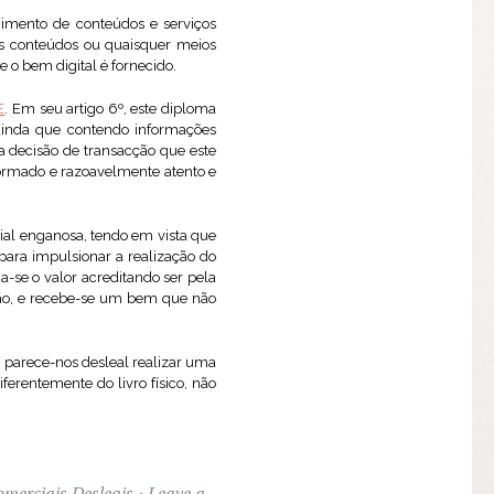
ecimento de conteúdos e serviços
 os conteúdos ou quaisquer meios
 o bem digital é fornecido.
E
. Em seu artigo 6º, este diploma
ainda que contendo informações
a decisão de transacção que este
ormado e razoavelmente atento e
ial enganosa, tendo em vista que
ara impulsionar a realização do
-se o valor acreditando ser pela
ção, e recebe-se um bem que não
, parece-nos desleal realizar uma
iferentemente do livro físico, não
omerciais Desleais
Leave a