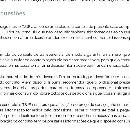
 questões
seguintes, o TJUE avaliou se uma cláusula como a do presente caso cumpr
. O Tribunal concluiu que não, caso não tenham sido fornecidas ao cons
mitissem tomar uma decisão prudente e com total conhecimento das conse
mpla do conceito de transparência, de modo a garantir uma maior prot
e as cláusulas do contrato sejam claras e compreensíveis, para que o cons
 dessa forma, possa tomar uma decisão informada e bem fundamentada sobre 
l está incumbindo de três deveres. Em primeiro lugar, deve fornecer ao 
 do contrato. Além disso, o Tribunal recomendou que o profissional pres
everes de ambas as partes, para que este possa compreender totalmente 
 informar o consumidor sobre todos os custos adicionais que possam surgir a
so concreto, o TJUE concluiu que a fixação do preço do serviço jurídico po
ra informação fornecida pelo profissional, saber o montante total a paga
 não permita facilmente determinar o número de horas necessárias à sua
ebração do contrato, tem de prestar as informações de que dispõe ao consum