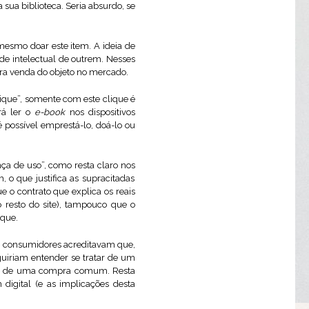
 sua biblioteca. Seria absurdo, se
mesmo doar este item. A ideia de
de intelectual de outrem. Nesses
eira venda do objeto no mercado.
ique”, somente com este clique é
rá ler o
e-book
nos dispositivos
 possível emprestá-lo, doá-lo ou
ça de uso”, como resta claro nos
, o que justifica as supracitadas
e o contrato que explica os reais
 resto do site), tampouco que o
ique.
s consumidores acreditavam que,
guiriam entender se tratar de um
fere de uma compra comum. Resta
 digital (e as implicações desta