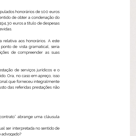
tipulados honorários de 100 euros
entido de obter a condenação do
94,30 euros a título de despesas
evidas.
 relativa aos honorários. A este
ponto de vista gramatical, seria
ições de compreender as suas
stação de serviços jurídicos e o
do. Ora, no caso em apreço, isso
ional que forneceu integralmente
usto das referidas prestações não
o contrato” abrange uma cláusula
ual ser interpretada no sentido de
ao advogado?