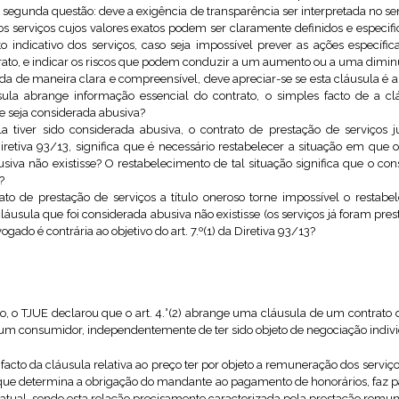
 segunda questão: deve a exigência de transparência ser interpretada no s
os serviços cujos valores exatos podem ser claramente definidos e especi
 indicativo dos serviços, caso seja impossível prever as ações específica
to, e indicar os riscos que podem conduzir a um aumento ou a uma dimin
ida de maneira clara e compreensível, deve apreciar-se se esta cláusula é ab
la abrange informação essencial do contrato, o simples facto de a clá
ue seja considerada abusiva?
 tiver sido considerada abusiva, o contrato de prestação de serviços j
retiva 93/13, significa que é necessário restabelecer a situação em que 
usiva não existisse? O restabelecimento de tal situação significa que o c
?
to de prestação de serviços a título oneroso torne impossível o restab
láusula que foi considerada abusiva não existisse (os serviços já foram pre
gado é contrária ao objetivo do art. 7.º(1) da Diretiva 93/13?
, o TJUE declarou que o art. 4.°(2) abrange uma cláusula de um contrato d
m consumidor, independentemente de ter sido objeto de negociação indivi
facto da cláusula relativa ao preço ter por objeto a remuneração dos serviço
, que determina a obrigação do mandante ao pagamento de honorários, faz p
ratual, sendo esta relação precisamente caracterizada pela prestação remune