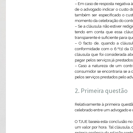
– Em caso de resposta negativa à
de o advogado indicar o custo d
também ser especificado o custo
momento da celebração do contra
– Se a cláusula não estiver redig
tendo em conta que essa cláusu
transparente é suficiente para q
– O facto de, quando a cláusula
conformidade com o 6.º(1) da Di
cláusula que foi considerada ab
pagar pelos serviços já prestados
– Caso a natureza de um contra
consumidor se encontraria se a c
pelos serviços prestados pelo advo
Primeira questão
Relativamente à primeira questão
celebrado entre um advogado e u
O TJUE baseia esta conclusão no 
um valor por hora. Tal cláusula
própria essência da relação cont