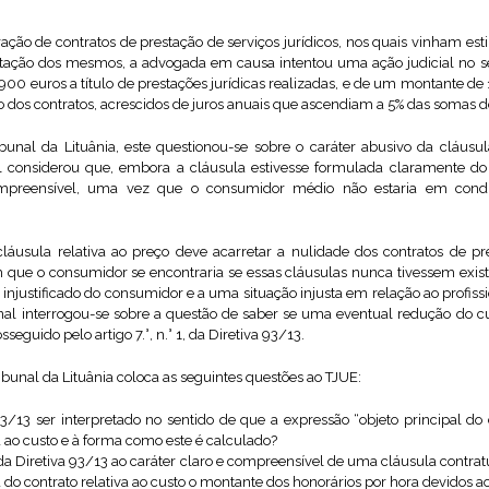
bração de contratos de prestação de serviços jurídicos, nos quais vinham es
estação dos mesmos, a advogada em causa intentou uma ação judicial no s
0 euros a título de prestações jurídicas realizadas, e de um montante de 1
 dos contratos, acrescidos de juros anuais que ascendiam a 5% das somas d
al da Lituânia, este questionou-se sobre o caráter abusivo da cláusula
nal considerou que, embora a cláusula estivesse formulada claramente do 
ompreensível, uma vez que o consumidor médio não estaria em cond
láusula relativa ao preço deve acarretar a nulidade dos contratos de pre
 que o consumidor se encontraria se essas cláusulas nunca tivessem existi
injustificado do consumidor e a uma situação injusta em relação ao profiss
bunal interrogou-se sobre a questão de saber se uma eventual redução do c
sseguido pelo artigo 7.°, n.° 1, da Diretiva 93/13.
bunal da Lituânia coloca as seguintes questões ao TJUE:
a 93/13 ser interpretado no sentido de que a expressão “objeto principal d
a ao custo e à forma como este é calculado?
) da Diretiva 93/13 ao caráter claro e compreensível de uma cláusula contrat
a do contrato relativa ao custo o montante dos honorários por hora devidos 