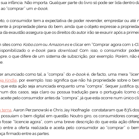
 sua infância. Não importa. Qualquer parte do livro só pode ser lida dentro da
a, ao “comprar” um
e-book
.
to, o consumidor tem a expectativa de poder revender, emprestar ou até 
te à propriedade plena do bem, ainda que o objeto expresse a proprieda
na da exaustão assegura que os direitos do autor irão se exaurir após a prim
 sites como
Kobo.com
ou
Amazon.es
e clicar em “Comprar agora com 1-Cl
disponibilizado o
e-book
para
download
. Com isso, o consumidor pode
pre, o que difere de um sistema de subscrição, por exemplo. Porém, não é
e.
er anunciado como tal, a “compra” do
e-book
é, de facto, uma mera “licen
ja Kindle
, por exemplo. Isso significa que não há propriedade sobre o bem
ca que esta ação seja anunciada enquanto uma “compra”. Sequer justifica qu
um dos casos, seja claro ou possua tradução para o português (como o
aceite pelo consumidor antes da “compra”, já que esta ocorre num único cl
o tema
, Aaron Perzanowski e Chris Jay Hoofnagle constataram que 83% do
 possuíam o bem digital em questão. Noutro giro, os consumidores conse
ão fosse “licencie agora”, com uma breve descrição do que esta ação di
io entre a oferta realizada e aceita pelo consumidor ao “comprar” o bem
nça firmado entre as partes.