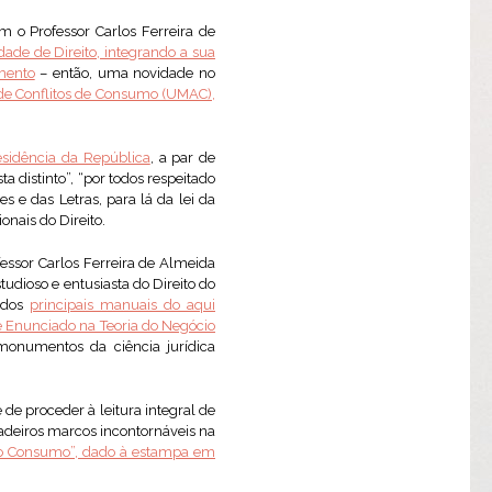
 o Professor Carlos Ferreira de
dade de Direito, integrando a sua
mento
– então, uma novidade no
e Conflitos de Consumo (UMAC),
esidência da República
, a par de
a distinto”, “por todos respeitado
s e das Letras, para lá da lei da
onais do Direito.
essor Carlos Ferreira de Almeida
udioso e entusiasta do Direito do
s dos
principais manuais do aqui
e Enunciado na Teoria do Negócio
monumentos da ciência jurídica
de proceder à leitura integral de
adeiros marcos incontornáveis na
do Consumo”, dado à estampa em