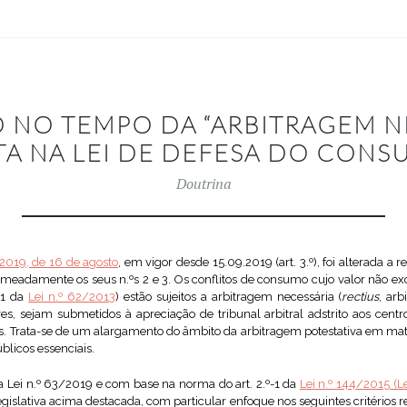
 NO TEMPO DA “ARBITRAGEM N
TA NA LEI DE DEFESA DO CON
Doutrina
/2019, de 16 de agosto
, em vigor desde 15.09.2019 (art. 3.º), foi alterada a 
omeadamente os seus n.ºs 2 e 3. Os conflitos de consumo cujo valor não exc
º-1 da
Lei n.º 62/2013
) estão sujeitos a arbitragem necessária (
rectius
, ar
, sejam submetidos à apreciação de tribunal arbitral adstrito aos centr
 Trata-se de um alargamento do âmbito da arbitragem potestativa em maté
úblicos essenciais.
a Lei n.º 63/2019 e com base na norma do art. 2.º-1 da
Lei n.º 144/2015 (L
gislativa acima destacada, com particular enfoque nos seguintes critérios re