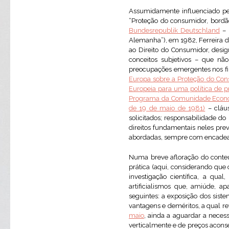
Assumidamente influenciado pe
“Proteção do consumidor, bordão
Bundesrepublik Deutschland
– 
Alemanha”), em 1982, Ferreira d
ao Direito do Consumidor, desi
conceitos subjetivos – que nã
preocupações emergentes nos fin
Europa sobre a Proteção do Con
Europeia para uma política de p
Programa da Comunidade Económ
de 19 de maio de 1981)
– cláus
solicitados; responsabilidade d
direitos fundamentais neles prev
abordadas, sempre com encadeam
Numa breve afloração do conteú
prática (aqui, considerando que o
investigação científica, a qua
artificialismos que, amiúde, 
seguintes: a exposição dos siste
vantagens e deméritos, a qual rev
maio
, ainda a aguardar a neces
verticalmente e de preços acons