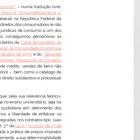
prinzip?”
– numa tradução livre,
Praxis d. Wirtschaftsrechts in d.
resarial na República Federal da
direitos dos consumidores (e não
s jurídicas de consumo a um dos
ra, conseguimos percecionar as
s textos da
“Carta do Conselho da
minar da Comunidade Económica
de abril de 1975)
e do
“Segundo
idores” (Resolução do Conselho
 de crédito; vendas de bens não
tório) –, bem como o catálogo de
 direito substantivo e processual
e, pela sua relevância teórico-
a no ensino universitário, seja na
da quotidiana em detrimento dos
os a liberdade de enfatizar os
tegradas nos contratos-tipo, suas
t. 3.º da
Lei n.º 32/2021, de 27 de
ada à prática de preços impostos
damente, a sua determinabilidade