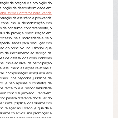
ização de preços) e a proibição do
o à noção de desconformidade em
ena sobre Contratos para Venda
deração da assistência pós-venda
e consumo; a demonstração dos
gios de consumo, concretamente, o
o ónus da prova; a preocupação em
processo, pela morosidade e pelo
especializadas para resolução dos
 do princípio inquisitório), que
vam de instrumento ao serviço da
ções de defesa dos consumidores
consumo e ao nível da participação
te, assumem as ações relativas a
egurar compensação adequada aos
bonus” nos negócios jurídicos de
co (e não apenas o contrato) de
e terceiro e a responsabilidade
ivem com o sujeito adquirente em
r pessoa diferente do titular do
tureza (tríplice) dos direitos dos
m relação ao Estado (e que dele
direitos coletivos” (na promoção e