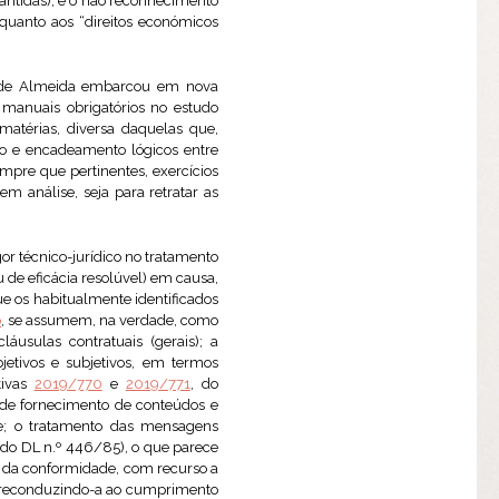
 mantidas); e o não reconhecimento
quanto aos “direitos económicos
ra de Almeida embarcou em nova
manuais obrigatórios no estudo
 matérias, diversa daquelas que,
o e encadeamento lógicos entre
mpre que pertinentes, exercícios
m análise, seja para retratar as
r técnico-jurídico no tratamento
u de eficácia resolúvel) em causa,
ue os habitualmente identificados
o
, se assumem, na verdade, como
áusulas contratuais (gerais); a
jetivos e subjetivos, em termos
tivas
2019/770
e
2019/771
, do
 de fornecimento de conteúdos e
nte; o tratamento das mensagens
.º do DL n.º 446/85), o que parece
ão da conformidade, com recurso a
), reconduzindo-a ao cumprimento