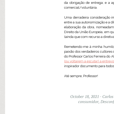
da obrigação de entrega; e a a
comercial/voluntária.
Uma derradeira consideração im
entre a sua autonomização e a d
elaboração da obra, nomeadamen
Direito da União Europeia, em q
(ainda que com recurso a diretiv
Remetendo-me à minha humilde 
paixão dos verdadeiros cultores
do Professor Carlos Ferreira do
(ou voltarem a escutar) a entre
inspirador documento para todo
Até sempre, Professor!
October 18, 2021
Carlos
consumidor
,
Descon