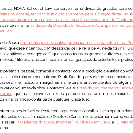
antes da NOVA School of Law conservam uma dívida de gratidão para com
reitas do Amaral, ter contribuído decisivamente para a criação desta Facul
o da qual assumiu um papel crucial na criação do seu curso de Doutora
das Leis –, e na
fundação da Unidade de Mediação e Acompanhamentos d
er Lab
.
o de Sousa
em mensagem evocativa publicada no sítio da internet da Pr
evo” que desempenhou, o Professor Carlos Ferreira de Almeida foi um “jurist
 científicas e pedagógicas”, que, como todos os grandes cultores das Arte
e obra” literária, que continuará a formar gerações de estudantes e profissi
experiência pessoal, comecei a contactar com a produção científica do Prof
cacia, pela mão do meu patrono, Paulo Duarte, por sorte um reconhecido est
siões, me incitou a mergulhar na leitura e análise atentas de algun
 vários volumes da obra “Contratos” e a sua
tese de Doutoramento “Texto 
volumes
, que, nas palavras do meu patrono, constitui um dos maiores 
ria na formação contínua de qualquer jurista luso.
tributo inestimável do Professor Jorge Morais Carvalho, tive a oportunidade 
entes estádios da afirmação do Direito do Consumo, se assumem como verd
, a saber:
“Os Direitos dos Consumidores”, publicado em 1982
, e
“Direito 
dina.