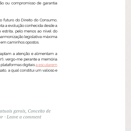
ação ou compromisso de garantia
o futuro do Direito do Consumo,
nta a evolução conhecida desde a
estrita, pelo menos ao nível do
 harmonização legislativa máxima
so em caminhos opostos.
captam a atenção e alimentam a
ar!), vergo-me perante a memória
plataformas digitais
a escutarem
sato, a qual constitui um valioso e
atuais gerais
,
Conceito de
or
Leave a comment