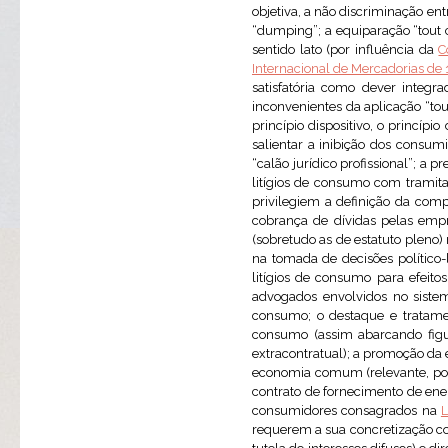
objetiva, a não discriminação ent
“dumping”; a equiparação “tout
sentido lato (por influência da
C
Internacional de Mercadorias de
satisfatória como dever inte
inconvenientes da aplicação “tou
princípio dispositivo, o princíp
salientar a inibição dos consum
“calão jurídico profissional”; a
litígios de consumo com tramita
privilegiem a definição da comp
cobrança de dívidas pelas empr
(sobretudo as de estatuto pleno) 
na tomada de decisões político-
litígios de consumo para efeit
advogados envolvidos no sistema
consumo; o destaque e tratamen
consumo (assim abarcando figur
extracontratual); a promoção da
economia comum (relevante, por 
contrato de fornecimento de energ
consumidores consagrados na
L
requerem a sua concretização como