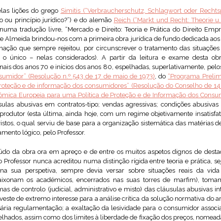
las lições do grego
Simitis (“Verbraucherschutz, Schlagwort oder Rechts
 ou princípio jurídico?”) e do alemão
Reich (“Markt und Recht: Theorie u. 
numa tradução livre, “Mercado e Direito: Teoria e Prática do Direito Emp
e Almeida brindou-nos com a primeira obra jurídica de fundo dedicada aos 
gnação que sempre rejeitou, por circunscrever o tratamento das situaçõe
o o único – nelas considerados). A partir da leitura e exame desta ob
ais dos anos 70 e inícios dos anos 80, espelhadas, superlativamente, pelo
sumidor” (Resolução n.º 543 de 17 de maio de 1973)
, do
“Programa Preli
roteção e de informação dos consumidores” (Resolução do Conselho de 14 
ica Europeia para uma Política de Proteção e de Informação dos Consum
ulas abusivas em contratos-tipo; vendas agressivas; condições abusivas
o produtor (esta última, ainda hoje, com um regime objetivamente insatisfa
istos, o qual serviu de base para a organização sistemática das matérias de
ento lógico, pelo Professor.
do da obra ora em apreço e de entre os muitos aspetos dignos de destaqu
 Professor nunca acreditou numa distinção rígida entre teoria e prática, sej
l, na sua perspetiva, sempre devia versar sobre situações reais da vi
apaixonam os académicos, encerrados nas suas torres de marfim), tomam
mas de controlo (judicial, administrativo e misto) das cláusulas abusivas in
este de extremo interesse para a análise crítica da solução normativa do ar
sária regulamentação; a exaltação da lesividade para o consumidor associ
elhados, assim como dos limites à liberdade de fixação dos preços, nomea