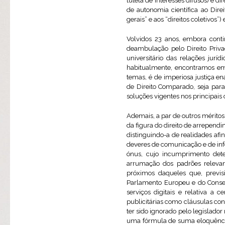
tutela de interesses difusos) e d
de autonomia científica ao Dir
gerais” e aos “direitos coletivos”)
Volvidos 23 anos, embora cont
deambulação pelo Direito Priv
universitário das relações jurí
habitualmente, encontramos em
temas, é de imperiosa justiça e
de Direito Comparado, seja para
soluções vigentes nos principai
Ademais, a par de outros mérito
da figura do direito de arrependi
distinguindo-a de realidades afi
deveres de comunicação e de info
ónus, cujo incumprimento deter
arrumação dos padrões relevant
próximos daqueles que, previs
Parlamento Europeu e do Consel
serviços digitais e relativa a
publicitárias como cláusulas cont
ter sido ignorado pelo legislado
uma fórmula de suma eloquência,