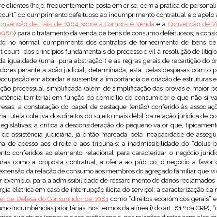
re clientes (hoje, frequentemente posta em crise, com a prática de personal
 court” do cumprimento defeituoso ao incumprimento contratual e o apel
onvenção de Haia de 1964 sobre a Compra e Venda
e a
Convenção de Vi
 1980
) para o tratamento da venda de bens de consumo defeituosos; a consi
grado no normal cumprimento dos contratos de fornecimento de bens d
t court” dos princípios fundamentais do processo civil à resolução de lití
io da igualdade (uma “pura abstração”) e as regras gerais de repartição d
idores perante a ação judicial, determinada, esta, pelas despesas com o 
 preocupação em abordar e sustentar a importância de criação de estruturas 
ção processual simplificada (além de simplificação das provas e maior peso
etência territorial em função do domicílio do consumidor e que não sir
esas; a constatação do papel de destaque (então) conferido às associa
na tutela coletiva dos direitos do sujeito mais débil da relação jurídica de 
legislativas; a crítica à desconsideração do pequeno valor que, tipicamen
os de assistência judiciária, já então marcada pela incapacidade de ass
 de acesso aos direito e aos tribunais; a inadmissibilidade do “dolus 
to conferidos ao elemento relacional para caracterizar o negócio jurídi
as como a proposta contratual, a oferta ao público, o negócio a favor d
 extensão da relação de consumo aos membros do agregado familiar que v
exemplo, para a admissibilidade de ressarcimento de danos reclamados po
ia elétrica em caso de interrupção ilícita do serviço); a caracterização da na
ei de Defesa do Consumidor de 1981
como “direitos económicos gerais” e
 incumbências prioritárias, nos termos da alínea i) do art. 81.º da CRP), “