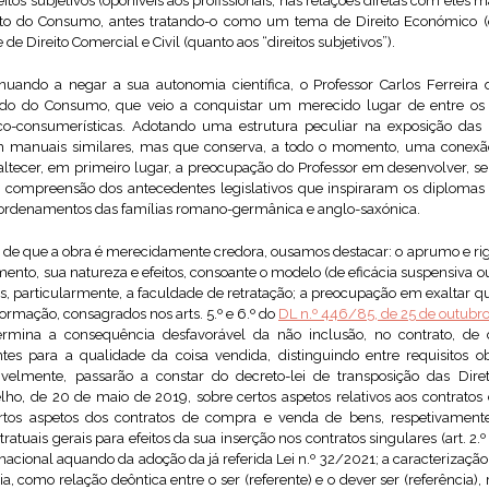
ireitos subjetivos (oponíveis aos profissionais, nas relações diretas com eles
eito do Consumo, antes tratando-o como um tema de Direito Económico (
 e de Direito Comercial e Civil (quanto aos “direitos subjetivos”).
inuando a negar a sua autonomia científica, o Professor Carlos Ferrei
ado do Consumo, que veio a conquistar um merecido lugar de entre os 
dico-consumerísticas. Adotando uma estrutura peculiar na exposição das
 manuais similares, mas que conserva, a todo o momento, uma conexã
naltecer, em primeiro lugar, a preocupação do Professor em desenvolver, se
 compreensão dos antecedentes legislativos que inspiraram os diplomas e
s ordenamentos das famílias romano-germânica e anglo-saxónica.
s de que a obra é merecidamente credora, ousamos destacar: o aprumo e rigo
mento, sua natureza e efeitos, consoante o modelo (de eficácia suspensiva o
ns, particularmente, a faculdade de retratação; a preocupação em exaltar q
rmação, consagrados nos arts. 5.º e 6.º do
DL n.º 446/85, de 25 de outubr
mina a consequência desfavorável da não inclusão, no contrato, de cl
es para a qualidade da coisa vendida, distinguindo entre requisitos ob
ivelmente, passarão a constar do decreto-lei de transposição das Dire
ho, de 20 de maio de 2019, sobre certos aspetos relativos aos contratos
 certos aspetos dos contratos de compra e venda de bens, respetivame
ratuais gerais para efeitos da sua inserção nos contratos singulares (art. 2
r nacional aquando da adoção da já referida Lei n.º 32/2021; a caracterizaç
 como relação deôntica entre o ser (referente) e o dever ser (referência