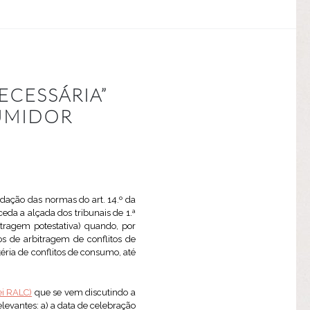
ECESSÁRIA”
SUMIDOR
redação das normas do art. 14.º da
eda a alçada dos tribunais de 1.ª
bitragem potestativa) quando, por
os de arbitragem de conflitos de
ria de conflitos de consumo, até
ei RALC)
que se vem discutindo a
levantes: a) a data de celebração