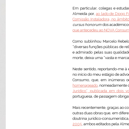
Em particular, colegas e estud
Almeida por,
ao lado de Diogo F
Comissão Instaladora, no âmbit
cursus honorum
dos académicos 
que antecedeu ao NOVA Consum
Como sublinhou Marcelo Rebel
“diversas funções públicas de rel
e admirado pelas suas qualidades
morte, deixa uma “vasta e marcant
Neste sentido, reportando-me à 
no início do meu estágio de advo
Consumo, que, em inúmeras oca
homenageado
, nomeadamente os
Jurídico”, publicada em dois 
portuguesa, de passagem obrigató
Mais recentemente, graças ao con
outras duas obras que, em difer
doutrina jurídico-consumerística
2005
, ambos editados pela Alme