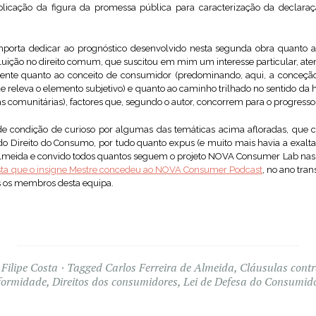
plicação da figura da promessa pública para caracterização da declar
porta dedicar ao prognóstico desenvolvido nesta segunda obra quanto a
iluição no direito comum, que suscitou em mim um interesse particular, ate
te quanto ao conceito de consumidor (predominando, aqui, a conceção 
ue releva o elemento subjetivo) e quanto ao caminho trilhado no sentido da
as comunitárias), factores que, segundo o autor, concorrem para o progres
condição de curioso por algumas das temáticas acima afloradas, que 
 do Direito do Consumo, por tudo quanto expus (e muito mais havia a exalt
 Almeida e convido todos quantos seguem o projeto NOVA Consumer Lab nas 
vista que o insigne Mestre concedeu ao NOVA Consumer Podcast
, no ano tran
s os membros desta equipa.
 Filipe Costa
Tagged
Carlos Ferreira de Almeida
,
Cláusulas contr
formidade
,
Direitos dos consumidores
,
Lei de Defesa do Consumid