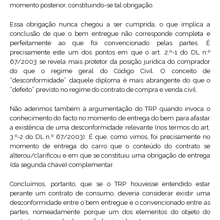
momento posterior, constituindo-se tal obrigação.
Essa obrigação nunca chegou a ser cumprida, o que implica a
conclusão de que o bem entregue não corresponde completa e
perfeitamente ao que foi convencionado pelas partes. É
precisamente este um dos pontos em que o art. 2.º-1 do DL n.º
67/2003 se revela mais protetor da posição jurídica do comprador
do que o regime geral do Código Civil. O conceito de
“desconformidade” daquele diploma é mais abrangente do que o
“defeito” previsto no regime do contrato de compra e venda civil.
Não aderimos também à argumentação do TRP quando invoca o
conhecimento do facto no momento de entrega do bem para afastar
a existência de uma desconformidade relevante (nos termos do art.
3.º-2 do DL n.º 67/2003). É que, como vimos, foi precisamente no
momento de entrega do carro que o conteúdo do contrato se
alterou/clarificou e em que se constituiu uma obrigação de entrega
(da segunda chave) complementar.
Concluímos, portanto, que se o TRP houvesse entendido estar
perante um contrato de consumo, deveria considerar existir uma
desconformidade entre o bem entregue e o convencionado entre as
partes, nomeadamente porque um dos elementos do objeto do