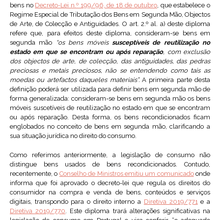
bens no
Decreto-Lei n.º 199/96, de 18 de outubro
, que estabelece o
Regime Especial de Tributação dos Bens em Segunda Mão, Objectos
de Arte, de Colecção e Antiguidades. O art. 2.º al. a) deste diploma
refere que, para efeitos deste diploma, consideram-se bens em
segunda mão
“os bens móveis
susceptíveis de reutilização no
estado em que se encontram ou após reparação
, com exclusão
dos objectos de arte, de colecção, das antiguidades, das pedras
preciosas e metais preciosos, não se entendendo como tais as
moedas ou artefactos daqueles materiais”.
A primeira parte desta
definição poderá ser utilizada para definir bens em segunda mão de
forma generalizada: consideram-se bens em segunda mão os bens
móveis suscetíveis de reutilização no estado em que se encontram
ou após reparação. Desta forma, os bens recondicionados ficam
englobados no conceito de bens em segunda mão, clarificando a
sua situação jurídica no direito do consumo.
Como referimos anteriormente, a legislação de consumo não
distingue bens usados de bens recondicionados. Contudo,
recentemente, o
Conselho de Ministros emitiu um comunicado
onde
informa que foi aprovado o decreto-lei que regula os direitos do
consumidor na compra e venda de bens, conteúdos e serviços
digitais, transpondo para o direito interno a
Diretiva 2019/771
e a
Diretiva 2019/770
. Este diploma trará alterações significativas na