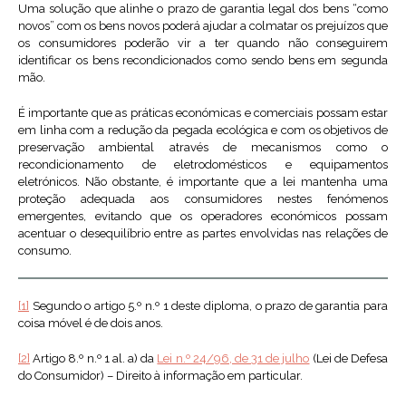
Uma solução que alinhe o prazo de garantia legal dos bens “como
novos” com os bens novos poderá ajudar a colmatar os prejuízos que
os consumidores poderão vir a ter quando não conseguirem
identificar os bens recondicionados como sendo bens em segunda
mão.
É importante que as práticas económicas e comerciais possam estar
em linha com a redução da pegada ecológica e com os objetivos de
preservação ambiental através de mecanismos como o
recondicionamento de eletrodomésticos e equipamentos
eletrónicos. Não obstante, é importante que a lei mantenha uma
proteção adequada aos consumidores nestes fenómenos
emergentes, evitando que os operadores económicos possam
acentuar o desequilíbrio entre as partes envolvidas nas relações de
consumo.
[1]
Segundo o artigo 5.º n.º 1 deste diploma, o prazo de garantia para
coisa móvel é de dois anos.
[2]
Artigo 8.º n.º 1 al. a) da
Lei n.º 24/96, de 31 de julho
(Lei de Defesa
do Consumidor) – Direito à informação em particular.