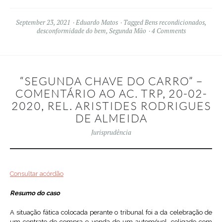
September 23, 2021
Eduardo Matos
Tagged
Bens recondicionados
,
desconformidade do bem
,
Segunda Mão
4 Comments
“SEGUNDA CHAVE DO CARRO” –
COMENTÁRIO AO AC. TRP, 20-02-
2020, REL. ARISTIDES RODRIGUES
DE ALMEIDA
Jurisprudência
Consultar acórdão
Resumo do caso
A situação fática colocada perante o tribunal foi a da celebração de
um contrato de compra e venda de um automóvel, coligado com