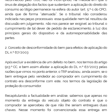
ónus de alegação dos factos que sustentam a aplicação do direito do
consumo ao litígio permanece na esfera do autor (art. 5.º-1 do CPC),
ainda que de forma “atenuada”. Se o tribunal não considerou
indiciada nas peças processuais essa qualidade nem tal resultou da
discussão em julgamento, não nos parece ser exigível ao tribunal o
cumprimento de tal dever de pedido de esclarecimento, à luz dos
princípios gerais do dispositivo e da autorresponsabilidade das
partes.
2. Conceito de desconformidade do bem para efeitos de aplicação do
DL n.º 67/2003
Após excluir a existência de um defeito no bem, nos termos do artigo
913.º CC, e bem assim afastar a aplicação do DL n.º 67/2003 pelas
razões que vimos no ponto anterior, o TRP analisou, ainda assim, se o
bem entregue pelo vendedor ao comprador em cumprimento do
contrato era desconforme com este, nos termos da legislação de
proteção do consumidor.
Recapitulando a factualidade em análise, sabemos que apenas no
momento da entrega do veículo objeto do contrato é que o
comprador se apercebeu de que não lhe seriam entregues duas
chaves. Nesse momento foi convencionada essa entrega em