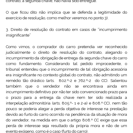
contrato, a segunda chave, não havia sido entregue.
O que ficou dito não implica que se defenda a legitimidade do
exercício de resolução, como melhor veremos no ponto 3).
3. Direito de resolução do contrato em casos de “incumprimento
insignificante”
Como vimos, o comprador do carro pretendia ver reconhecido
judicialmente o direito de resolução do contrato, alegando o
incumprimento da obrigação de entrega da segunda chave do carro
como fundamento. Considerando tal pedido improcedente, o
tribunal entendeu que o incumprimento de tal obrigação acessória
era insignificante no contexto global do contrato, não admitindo um
remédio tão drástico (arts. 802.º-2 e 762.º-2 do CC). Salientou
também que o vendedor não se encontrava ainda em
incumprimento definitivo por não ter sido convencionado prazo para
o prazo para a entrega da chave nem ter sido realizada a
interpelação admonitória (arts. 805.º- 1 e 2-a) e 808.º CC), nem tão
pouco se poderia alegar a perda objetiva de interesse na prestação
devido ao furto do carro ocorrido na pendência da situação de mora
do vendedor, na medida em que o artigo 808.º CC exige que essa
perda de interesse seja resultado da própria mora e não de um
evento exógeno, como é o caso (furto do carro).