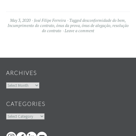
May 3, 2020
José Filipe Ferreira
Tagged
desconformidade do bem
,
Incumprimento do contrato
,
ónus da prova
,
ónus de alegação
,
resolução
do contrato
Leave a comment
Widgets
ARCHIVES
Archives
CATEGORIES
Categories