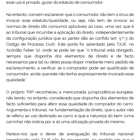
esse uso é privado, gozar do estatuto de consumidor.
No entanto, convém esclarecer que o consumidor não tem o ónus de
invocar esse estatuto/qualidade, ou seja, não tem de invocar as
normas de direito (do consumo) aplicáveis ao caso, uma vez que é
ao tribunal que incumbe a aplicação do direito, independentemente
da configuração jurídica que as partes dão ao conflito (art. 5.º-3 do
Código de Processo Civil). Este ponto foi salientado pelo TJUE, no
Acórdão Faber (1), onde se pode ler que “o tribunal está obrigado,
sempre que disponha dos elementos de direito e de facto
necessários para tal ou deles possa dispor mediante mero pedido de
esclarecimento, a verificar se o comprador pode ser qualificado de
consumidor, ainda que este não tenha expressamente invocado essa
qualidade”.
O próprio TRP reconheceu a mencionada jurisprudência europeia,
não tendo, no entanto, considerado que dispunha dos elementos de
facto suficientes para aferir essa qualidade do comprador do carro.
Argumenta o tribunal, na fundamentação de direito, que o autor não
se referiu ao uso destinado ao carro e que a natureza do bem (uma
carrinha) não indicia por si só uma utilização privada do mesmo.
Parece-nos que o dever de averiguação do tribunal nacional
reconhecido pelo TJUE não foi incumprido, na medida em que o