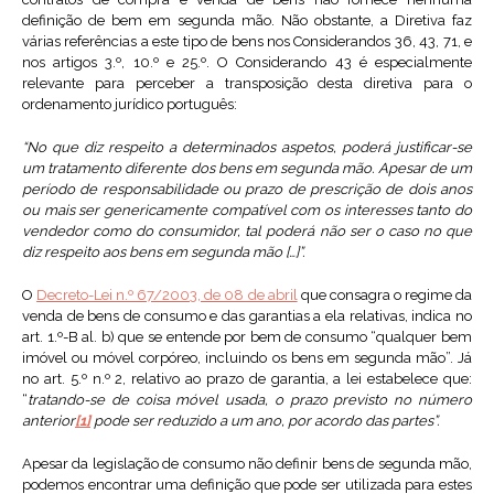
definição de bem em segunda mão. Não obstante, a Diretiva faz
várias referências a este tipo de bens nos Considerandos 36, 43, 71, e
nos artigos 3.º, 10.º e 25.º. O Considerando 43 é especialmente
relevante para perceber a transposição desta diretiva para o
ordenamento jurídico português:
“No que diz respeito a determinados aspetos, poderá justificar-se
um tratamento diferente dos bens em segunda mão. Apesar de um
período de responsabilidade ou prazo de prescrição de dois anos
ou mais ser genericamente compatível com os interesses tanto do
vendedor como do consumidor, tal poderá não ser o caso no que
diz respeito aos bens em segunda mão […]”.
O
Decreto-Lei n.º 67/2003, de 08 de abril
que consagra o regime da
venda de bens de consumo e das garantias a ela relativas, indica no
art. 1.º-B al. b) que se entende por bem de consumo “qualquer bem
imóvel ou móvel corpóreo, incluindo os bens em segunda mão”. Já
no art. 5.º n.º 2, relativo ao prazo de garantia, a lei estabelece que:
“
tratando-se de coisa móvel usada, o prazo previsto no número
anterior
[1]
pode ser reduzido a um ano, por acordo das partes”.
Apesar da legislação de consumo não definir bens de segunda mão,
podemos encontrar uma definição que pode ser utilizada para estes