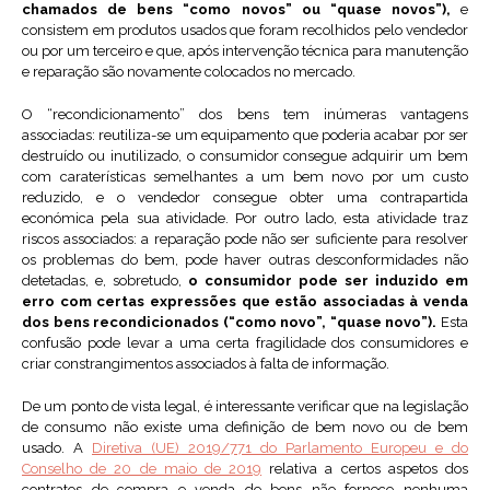
chamados de bens “como novos” ou “quase novos”),
e
consistem em produtos usados que foram recolhidos pelo vendedor
ou por um terceiro e que, após intervenção técnica para manutenção
e reparação são novamente colocados no mercado.
O “recondicionamento” dos bens tem inúmeras vantagens
associadas: reutiliza-se um equipamento que poderia acabar por ser
destruído ou inutilizado, o consumidor consegue adquirir um bem
com caraterísticas semelhantes a um bem novo por um custo
reduzido, e o vendedor consegue obter uma contrapartida
económica pela sua atividade. Por outro lado, esta atividade traz
riscos associados: a reparação pode não ser suficiente para resolver
os problemas do bem, pode haver outras desconformidades não
detetadas, e, sobretudo,
o consumidor pode ser induzido em
erro com certas expressões que estão associadas à venda
dos bens recondicionados (“como novo”, “quase novo”).
Esta
confusão pode levar a uma certa fragilidade dos consumidores e
criar constrangimentos associados à falta de informação.
De um ponto de vista legal, é interessante verificar que na legislação
de consumo não existe uma definição de bem novo ou de bem
usado. A
Diretiva (UE) 2019/771 do Parlamento Europeu e do
Conselho de 20 de maio de 2019
relativa a certos aspetos dos
contratos de compra e venda de bens não fornece nenhuma