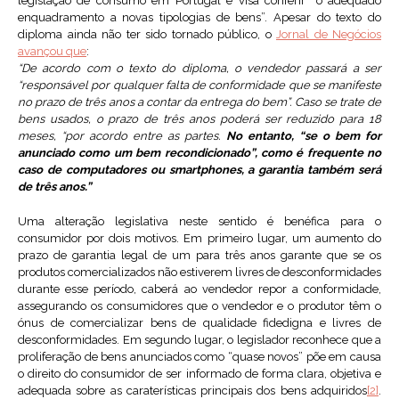
legislação de consumo em Portugal e visa conferir “o adequado
enquadramento a novas tipologias de bens”. Apesar do texto do
diploma ainda não ter sido tornado público, o
Jornal de Negócios
avançou que
:
“De acordo com o texto do diploma, o vendedor passará a ser
“responsável por qualquer falta de conformidade que se manifeste
no prazo de três anos a contar da entrega do bem”. Caso se trate de
bens usados, o prazo de três anos poderá ser reduzido para 18
meses, “por acordo entre as partes.
No entanto, “se o bem for
anunciado como um bem recondicionado”, como é frequente no
caso de computadores ou smartphones, a garantia também será
de três anos.”
Uma alteração legislativa neste sentido é benéfica para o
consumidor por dois motivos. Em primeiro lugar, um aumento do
prazo de garantia legal de um para três anos garante que se os
produtos comercializados não estiverem livres de desconformidades
durante esse período, caberá ao vendedor repor a conformidade,
assegurando os consumidores que o vendedor e o produtor têm o
ónus de comercializar bens de qualidade fidedigna e livres de
desconformidades. Em segundo lugar, o legislador reconhece que a
proliferação de bens anunciados como “quase novos” põe em causa
o direito do consumidor de ser informado de forma clara, objetiva e
adequada sobre as caraterísticas principais dos bens adquiridos
[2]
.