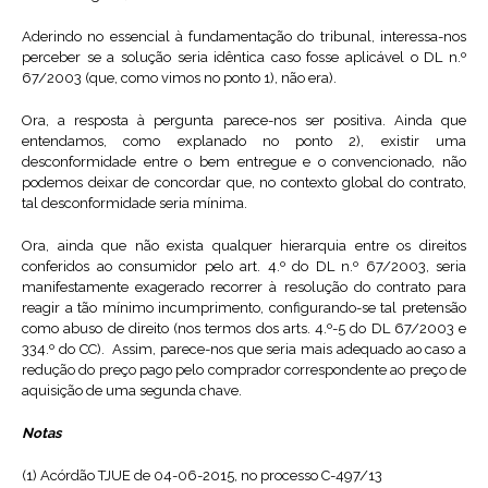
Aderindo no essencial à fundamentação do tribunal, interessa-nos
perceber se a solução seria idêntica caso fosse aplicável o DL n.º
67/2003 (que, como vimos no ponto 1), não era).
Ora, a resposta à pergunta parece-nos ser positiva. Ainda que
entendamos, como explanado no ponto 2), existir uma
desconformidade entre o bem entregue e o convencionado, não
podemos deixar de concordar que, no contexto global do contrato,
tal desconformidade seria mínima.
Ora, ainda que não exista qualquer hierarquia entre os direitos
conferidos ao consumidor pelo art. 4.º do DL n.º 67/2003, seria
manifestamente exagerado recorrer à resolução do contrato para
reagir a tão mínimo incumprimento, configurando-se tal pretensão
como abuso de direito (nos termos dos arts. 4.º-5 do DL 67/2003 e
334.º do CC). Assim, parece-nos que seria mais adequado ao caso a
redução do preço pago pelo comprador correspondente ao preço de
aquisição de uma segunda chave.
Notas
(1) Acórdão TJUE de 04-06-2015, no processo C-497/13