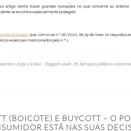
vo artigo venha trazer grandes inovações no que concerne ao anterior 
tente se encontra especialmente protegido.
mente analisado
, que, com a Lei n.º 18/2020, de 29 de maio, os requisitos ex
licos essenciais mencionados pelo n.º 1.
rancisco Arga e Lima
Tagged
covid-19
,
Serviços públicos essencia
T (BOICOTE) E BUYCOTT – O P
SUMIDOR ESTÁ NAS SUAS DECI