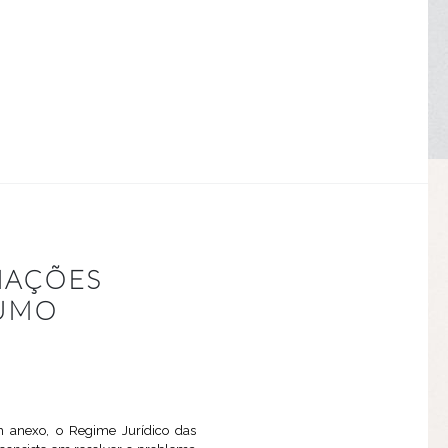
NAÇÕES
SUMO
m anexo, o Regime Jurídico das