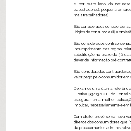
e, por outro lado, da nature
trabalhadores), pequena empres
mais trabalhadores).
São considerados contraordenações
litígios de consumo e (ii) a omis
São considerados contraordenações 
incumprimento das regras relat
substituição no prazo de 30 di
dever de informação pré-contratu
São considerados contraordenaçõe
valor pago pelo consumidor em c
Deixamos uma última referênci
Diretiva 93/13/CEE, do Consel
assegurar uma melhor aplicaçã
implicar, necessariamente e em 
Com efeito, prevê-se na nova vers
direitos dos consumidores que 
de procedimentos administrativo