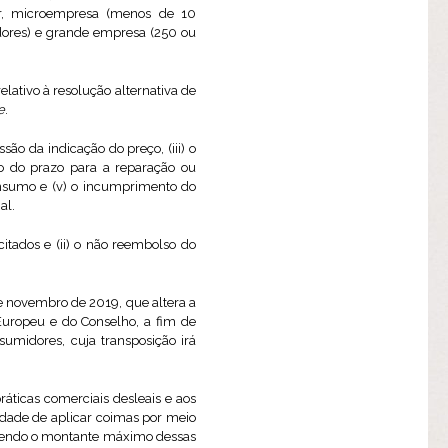
ar, microempresa (menos de 10
dores) e grande empresa (250 ou
elativo à resolução alternativa de
e
.
ssão da indicação do preço, (iii) o
to do prazo para a reparação ou
onsumo e (v) o incumprimento do
al.
citados e (ii) o não reembolso do
e novembro de 2019, que altera a
uropeu e do Conselho, a fim de
midores, cuja transposição irá
práticas comerciais desleais e aos
dade de aplicar coimas por meio
, sendo o montante máximo dessas