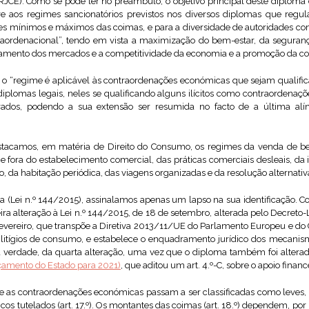
CE). Como se pode ler no preâmbulo, o objetivo principal deste diploma
re aos regimes sancionatórios previstos nos diversos diplomas que reg
ites mínimos e máximos das coimas, e para a diversidade de autoridades c
traordenacional”, tendo em vista a maximização do bem-estar, da seguranç
namento dos mercados e a competitividade da economia e a promoção da c
, o “regime é aplicável às contraordenações económicas que sejam qualific
diplomas legais, neles se qualificando alguns ilícitos como contraordenaçõ
rados, podendo a sua extensão ser resumida no facto de a última alín
estacamos, em matéria de Direito do Consumo, os regimes da venda de b
 e fora do estabelecimento comercial, das práticas comerciais desleais, da 
 da habitação periódica, das viagens organizadas e da resolução alternativa
(Lei n.º 144/2015), assinalamos apenas um lapso na sua identificação. Com e
ira alteração à Lei n.º 144/2015, de 18 de setembro, alterada pelo Decreto-
 fevereiro, que transpõe a Diretiva 2013/11/UE do Parlamento Europeu e do
e litígios de consumo, e estabelece o enquadramento jurídico dos mecanism
 na verdade, da quarta alteração, uma vez que o diploma também foi altera
amento do Estado para 2021)
, que aditou um art. 4.º-C, sobre o apoio finan
ue as contraordenações económicas passam a ser classificadas como leves,
icos tutelados (art. 17.º). Os montantes das coimas (art. 18.º) dependem, por 