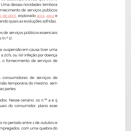
s. Uma dessas novidades (embora
ornecimento de serviços públicos
0 de abril
, explorado
aqui
,
aqui
e
ndo quais as evoluções sofridas.
s de serviços públicos essenciais
(n.º 1).
se a suspensão em causa tiver uma
a 20%, ou (iii) infeção por doença
, o fornecimento de serviços de
os consumidores de serviços de
pensão temporária do mesmo, sem
as partes.
os
ados. Nesse cenário, os n.
4 e 5
ais do consumidor, plano esse
s no período entre 1 de outubro e
esempregados, com uma quebra do