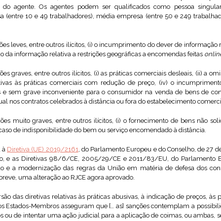
za do agente. Os agentes podem ser qualificados como pessoa singul
a (entre 10 e 49 trabalhadores), média empresa (entre 50 e 249 trabalha
 leves, entre outros ilícitos, (i) o incumprimento do dever de informação r
são da informação relativa a restrições geográficas a encomendas feitas
onlin
graves, entre outros ilícitos, (i) as práticas comerciais desleais, (ii) a omi
ivas às práticas comerciais com redução de preço, (iv) o incumprimen
as e sem grave inconveniente para o consumidor na venda de bens de c
al nos contratos celebrados à distância ou fora do estabelecimento comerci
s muito graves, entre outros ilícitos, (i) o fornecimento de bens não soli
aso de indisponibilidade do bem ou serviço encomendado à distância.
a à
Diretiva (UE) 2019/2161
, do Parlamento Europeu e do Conselho, de 27 d
ho, e as Diretivas 98/6/CE, 2005/29/CE e 2011/83/EU, do Parlamento E
o e a modernização das regras da União em matéria de defesa dos consu
breve, uma alteração ao RJCE agora aprovado.
ão das diretivas relativas às práticas abusivas, à indicação de preços, às 
“os Estados-Membros asseguram que [… as] sanções contemplam a possibili
s ou de intentar uma ação judicial para a aplicação de coimas, ou ambas