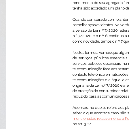
rendimento do seu agregado famil
tenha sido acordado um plano de
Quando comparado com o anterior
semelhanças evidentes. Na verda
à versão da Lei n.º 7/2020, alte
n.º 7/2020 e o n.º 6 continua a
como novidade, temos o n.º 7 que 
Nestes termos, vemos que algum
de serviços públicos essenciais.
serviços públicos essenciais, n
telecomunicação face aos restant
contacto telefónico em situações
telecomunicações e a água, a en
originária da Lei n.º 7/2020 e a
de proteção do consumidor relat
reduzido para as comunicações e
Ademais, no que se refere aos p
saber o que acontece caso não s
mencionadas relativamente à Po
no art. 3.º-1.