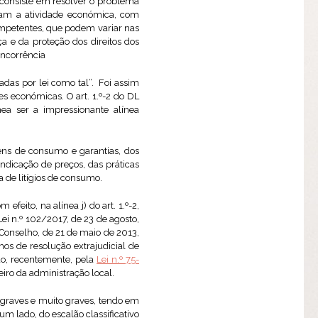
 consiste em resolver o problema
ulam a atividade económica, com
ompetentes, que podem variar nas
a e da proteção dos direitos dos
oncorrência
adas por lei como tal”. Foi assim
es económicas. O art. 1.º-2 do DL
ea ser a impressionante alínea
ens de consumo e garantias, dos
indicação de preços, das práticas
 de litígios de consumo.
feito, na alínea j) do art. 1.º-2,
Lei n.º 102/2017, de 23 de agosto,
 Conselho, de 21 de maio de 2013,
os de resolução extrajudicial de
do, recentemente, pela
Lei n.º 75-
ceiro da administração local.
 graves e muito graves, tendo em
um lado, do escalão classificativo