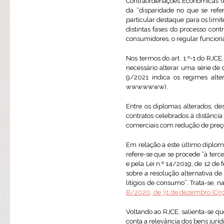
Contraordenações Económicas (RJ
da “disparidade no que se refe
particular destaque para os lim
distintas fases do processo con
consumidores, o regular funcio
Nos termos do art. 1.º-1 do RJCE
necessário alterar uma série de 
9/2021 indica os regimes alte
wwwwwww).
Entre os diplomas alterados, d
contratos celebrados à distância
comerciais com redução de preço,
Em relação a este último diploma 
refere-se que se procede “à terce
e pela Lei n.º 14/2019, de 12 de
sobre a resolução alternativa d
litígios de consumo”. Trata-se,
B/2020, de 31 de dezembro (Orç
Voltando ao RJCE, salienta-se q
conta a relevância dos bens juríd