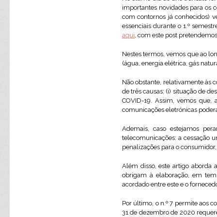
importantes novidades para os 
com contornos já conhecidos) ve
essenciais durante o 1.º semest
aqui
, com este post pretendemos
Nestes termos, vemos que ao long
(água, energia elétrica, gás natu
Não obstante, relativamente às c
de três causas: (i) situação de d
COVID-19. Assim, vemos que, ao
comunicações eletrónicas poderá
Ademais, caso estejamos peran
telecomunicações: a cessação u
penalizações para o consumidor, 
Além disso, este artigo aborda a
obrigam à elaboração, em tem
acordado entre este e o fornecedo
Por último, o n.º 7 permite aos 
31 de dezembro de 2020 requere