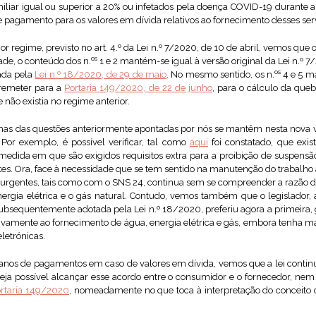
iar igual ou superior a 20% ou infetados pela doença COVID-19 durante a i
 pagamento para os valores em dívida relativos ao fornecimento desses ser
 regime, previsto no art. 4.º da Lei n.º 7/2020, de 10 de abril, vemos qu
os
de, o conteúdo dos n.
1 e 2 mantém-se igual à versão original da Lei n.º 
os
rada pela
Lei n.º 18/2020, de 29 de maio
. No mesmo sentido, os n.
4 e 5 m
 remeter para a
Portaria 149/2020, de 22 de junho
, para o cálculo da queb
não existia no regime anterior.
as das questões anteriormente apontadas por nós se mantêm nesta nova v
 Por exemplo, é possível verificar, tal como
aqui
foi constatado, que exis
a medida em que são exigidos requisitos extra para a proibição de suspensã
es. Ora, face à necessidade que se tem sentido na manutenção do trabalho 
 urgentes, tais como com o SNS 24, continua sem se compreender a razão de
ergia elétrica e o gás natural. Contudo, vemos também que o legislador, a
 subsequentemente adotada pela Lei n.º 18/2020, preferiu agora a primeira
ivamente ao fornecimento de água, energia elétrica e gás, embora tenha m
letrónicas.
lanos de pagamentos em caso de valores em dívida, vemos que a lei contin
eja possível alcançar esse acordo entre o consumidor e o fornecedor, ne
rtaria 149/2020
, nomeadamente no que toca à interpretação do conceito 