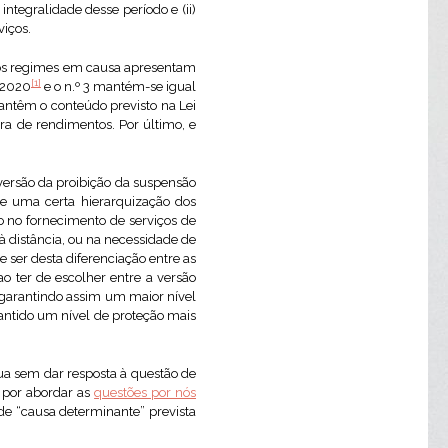
ntegralidade desse período e (ii)
viços.
e os regimes em causa apresentam
[1]
7/2020
e o n.º 3 mantém-se igual
antêm o conteúdo previsto na Lei
ra de rendimentos. Por último, e
ersão da proibição da suspensão
te uma certa hierarquização dos
o no fornecimento de serviços de
à distância, ou na necessidade de
 ser desta diferenciação entre as
o ter de escolher entre a versão
, garantindo assim um maior nível
antido um nível de proteção mais
ua sem dar resposta à questão de
m por abordar as
questões por nós
de “causa determinante” prevista