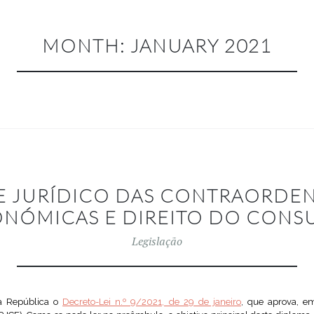
MONTH:
JANUARY 2021
E JURÍDICO DAS CONTRAORDE
NÓMICAS E DIREITO DO CON
Legislação
da República o
Decreto-Lei n.º 9/2021, de 29 de janeiro
, que aprova, e