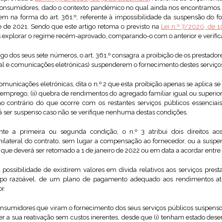
consumidores, dado o contexto pandémico no qual ainda nos encontramo
m na forma do art. 361.º, referente à impossibilidade da suspensão do f
re de 2021. Sendo que este artigo retoma o previsto na
Lei n.º 7/2020, de 1
 explorar o regime recém-aprovado, comparando-o com o anterior e verifica
o dos seus sete números, o art. 361.º consagra a proibição de os prestadore
ral e comunicações eletrónicas) suspenderem o fornecimento destes serviços 
omunicações eletrónicas, dita o n.º 2 que esta proibição apenas se aplica 
esemprego, (ii) quebra de rendimentos do agregado familiar igual ou superior 
 contrário do que ocorre com os restantes serviços públicos essenciais
 ser suspenso caso não se verifique nenhuma destas condições.
te a primeira ou segunda condição, o n.º 3 atribui dois direitos a
nilateral do contrato, sem lugar a compensação ao fornecedor, ou a sus
que deverá ser retomado a 1 de janeiro de 2022 ou em data a acordar entre 
 possibilidade de existirem valores em dívida relativos aos serviços prest
po razoável, de um plano de pagamento adequado aos rendimentos atu
r.
consumidores que viram o fornecimento dos seus serviços públicos suspenso
r a sua reativação sem custos inerentes, desde que (i) tenham estado d