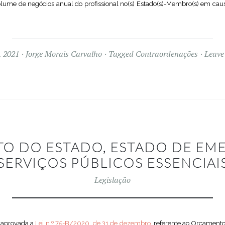
lume de negócios anual do profissional no(s) Estado(s)-Membro(s) em causa”
, 2021
Jorge Morais Carvalho
Tagged
Contraordenações
Leave
O DO ESTADO, ESTADO DE EME
SERVIÇOS PÚBLICOS ESSENCIAI
Legislação
i aprovada a
Lei n.º 75-B/2020, de 31 de dezembro
, referente ao Orçamento