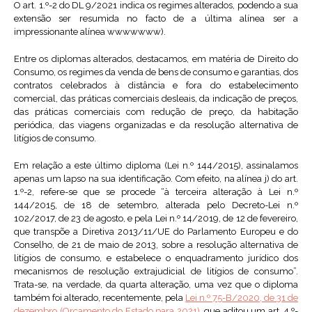
O art. 1.º-2 do DL 9/2021 indica os regimes alterados, podendo a sua
extensão ser resumida no facto de a última alínea ser a
impressionante alínea wwwwwww).
Entre os diplomas alterados, destacamos, em matéria de Direito do
Consumo, os regimes da venda de bens de consumo e garantias, dos
contratos celebrados à distância e fora do estabelecimento
comercial, das práticas comerciais desleais, da indicação de preços,
das práticas comerciais com redução de preço, da habitação
periódica, das viagens organizadas e da resolução alternativa de
litígios de consumo.
Em relação a este último diploma (Lei n.º 144/2015), assinalamos
apenas um lapso na sua identificação. Com efeito, na alínea j) do art.
1.º-2, refere-se que se procede “à terceira alteração à Lei n.º
144/2015, de 18 de setembro, alterada pelo Decreto-Lei n.º
102/2017, de 23 de agosto, e pela Lei n.º 14/2019, de 12 de fevereiro,
que transpõe a Diretiva 2013/11/UE do Parlamento Europeu e do
Conselho, de 21 de maio de 2013, sobre a resolução alternativa de
litígios de consumo, e estabelece o enquadramento jurídico dos
mecanismos de resolução extrajudicial de litígios de consumo”.
Trata-se, na verdade, da quarta alteração, uma vez que o diploma
também foi alterado, recentemente, pela
Lei n.º 75-B/2020, de 31 de
dezembro (Orçamento do Estado para 2021)
, que aditou um art. 4.º-