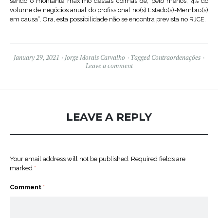
sendo o montante máximo dessas coimas de, pelo menos, 4% do
volume de negócios anual do profissional no(s) Estado(s)-Membro(s)
em causa”. Ora, esta possibilidade não se encontra prevista no RJCE.
January 29, 2021
Jorge Morais Carvalho
Tagged
Contraordenações
Leave a comment
LEAVE A REPLY
Your email address will not be published.
Required fields are
marked
*
Comment
*