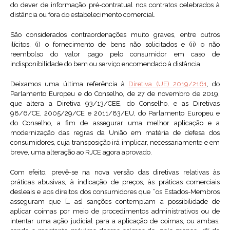
do dever de informação pré-contratual nos contratos celebrados à
distância ou fora do estabelecimento comercial.
São considerados contraordenações muito graves, entre outros
ilícitos, (i) o fornecimento de bens não solicitados e (ii) o não
reembolso do valor pago pelo consumidor em caso de
indisponibilidade do bem ou serviço encomendado à distância.
Deixamos uma última referência à
Diretiva (UE) 2019/2161
, do
Parlamento Europeu e do Conselho, de 27 de novembro de 2019,
que altera a Diretiva 93/13/CEE, do Conselho, e as Diretivas
98/6/CE, 2005/29/CE e 2011/83/EU, do Parlamento Europeu e
do Conselho, a fim de assegurar uma melhor aplicação e a
modernização das regras da União em matéria de defesa dos
consumidores, cuja transposição irá implicar, necessariamente e em
breve, uma alteração ao RJCE agora aprovado.
Com efeito, prevê-se na nova versão das diretivas relativas às
práticas abusivas, à indicação de preços, às práticas comerciais
desleais e aos direitos dos consumidores que “os Estados-Membros
asseguram que [… as] sanções contemplam a possibilidade de
aplicar coimas por meio de procedimentos administrativos ou de
intentar uma ação judicial para a aplicação de coimas, ou ambas,