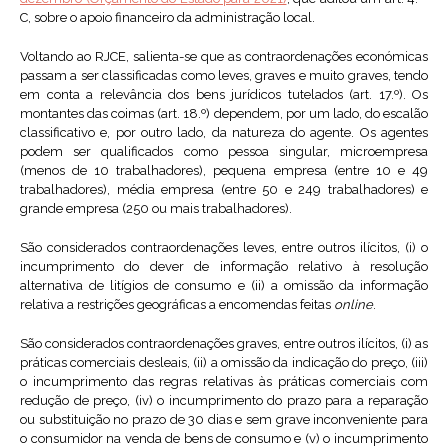
C, sobre o apoio financeiro da administração local.
Voltando ao RJCE, salienta-se que as contraordenações económicas
passam a ser classificadas como leves, graves e muito graves, tendo
em conta a relevância dos bens jurídicos tutelados (art. 17.º). Os
montantes das coimas (art. 18.º) dependem, por um lado, do escalão
classificativo e, por outro lado, da natureza do agente. Os agentes
podem ser qualificados como pessoa singular, microempresa
(menos de 10 trabalhadores), pequena empresa (entre 10 e 49
trabalhadores), média empresa (entre 50 e 249 trabalhadores) e
grande empresa (250 ou mais trabalhadores).
São considerados contraordenações leves, entre outros ilícitos, (i) o
incumprimento do dever de informação relativo à resolução
alternativa de litígios de consumo e (ii) a omissão da informação
relativa a restrições geográficas a encomendas feitas
online
.
São considerados contraordenações graves, entre outros ilícitos, (i) as
práticas comerciais desleais, (ii) a omissão da indicação do preço, (iii)
o incumprimento das regras relativas às práticas comerciais com
redução de preço, (iv) o incumprimento do prazo para a reparação
ou substituição no prazo de 30 dias e sem grave inconveniente para
o consumidor na venda de bens de consumo e (v) o incumprimento