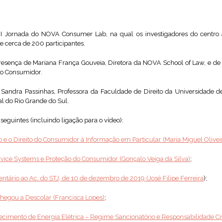
a I Jornada do NOVA Consumer Lab, na qual os investigadores do centro
de cerca de 200 participantes.
esença de Mariana França Gouveia, Diretora da NOVA School of Law, e de J
do Consumidor.
Sandra Passinhas, Professora da Faculdade de Direito da Universidade 
l do Rio Grande do Sul.
eguintes (incluindo ligação para o vídeo):
e o Direito do Consumidor à Informação em Particular (Maria Miguel Oliveir
vice Systems e Proteção do Consumidor (Gonçalo Veiga da Silva)
;
ário ao Ac. do STJ, de 10 de dezembro de 2019 (José Filipe Ferreira
);
Chegou a Descolar (Francisca Lopes)
;
ecimento de Energia Elétrica – Regime Sancionatório e Responsabilidade Civ