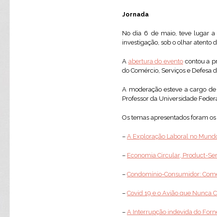
Jornada
No dia 6 de maio, teve lugar 
investigação, sob o olhar atento 
A
abertura do evento
contou a pr
do Comércio, Serviços e Defesa 
A moderação esteve a cargo de 
Professor da Universidade Federa
Os temas apresentados foram os s
–
A Exploração Laboral no Mundo 
–
Economia Circular, Product-Ser
–
Condomínio-Consumidor: Coment
–
Covid 19 e o Avião que Nunca 
–
A Interrupção indevida do Forn