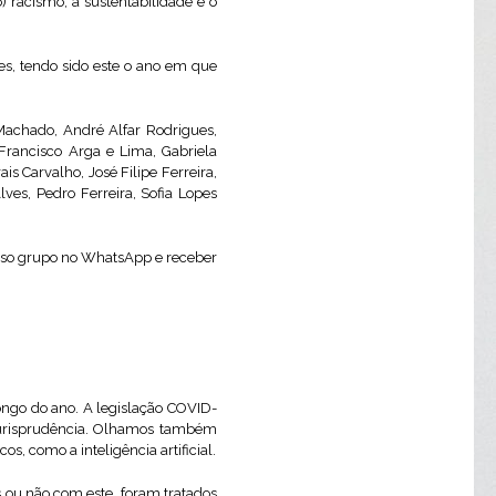
racismo, a sustentabilidade e o
es, tendo sido este o ano em que
 Machado, André Alfar Rodrigues,
 Francisco Arga e Lima, Gabriela
s Carvalho, José Filipe Ferreira,
lves, Pedro Ferreira, Sofia Lopes
osso grupo no WhatsApp e receber
longo do ano. A legislação COVID-
jurisprudência. Olhamos também
, como a inteligência artificial.
s ou não com este, foram tratados