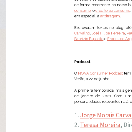
de forma recorrente no nosso b
consumo
, o
crédito ao consumo
,
em especial, a
arbitragem
.
Escreveram textos no blog, 
Carvalho
,
José Filipe Ferreira
,
Pa
Fabrizio Esposito
e
Francisco Arg
Podcast
O
NOVA Consumer Podcast
tem u
Verão, a 22 de junho.
A primeira temporada, mais gene
de janeiro de 2021. Com um g
personalidades relevantes na ár
Jorge Morais Carva
Teresa Moreira
, Di