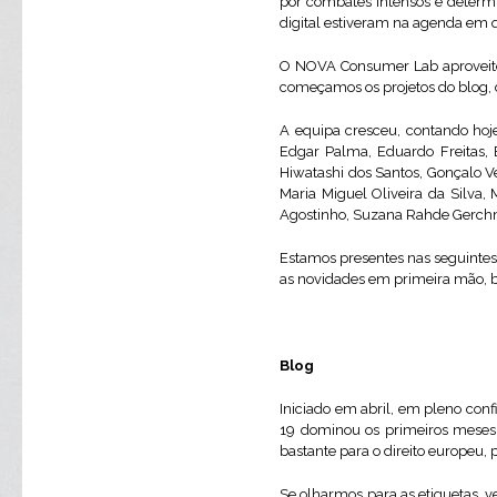
por combates intensos e determ
digital estiveram na agenda em q
O NOVA Consumer Lab aproveitou 
começamos os projetos do blog, d
A equipa cresceu, contando hoje
Edgar Palma, Eduardo Freitas, E
Hiwatashi dos Santos, Gonçalo Ve
Maria Miguel Oliveira da Silva, 
Agostinho, Suzana Rahde Gerc
Estamos presentes nas seguintes 
as novidades em primeira mão, b
Blog
Iniciado em abril, em pleno con
19 dominou os primeiros meses
bastante para o direito europeu,
Se olharmos para as etiquetas, 