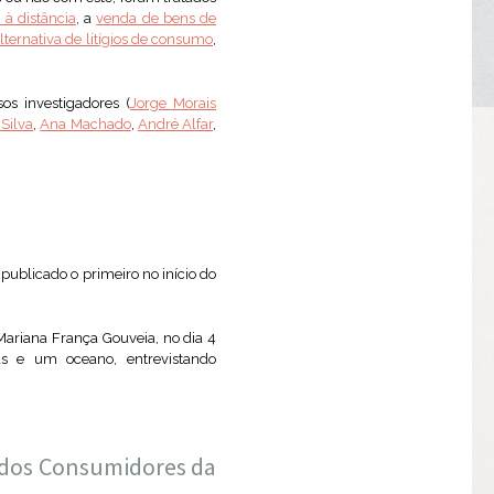
 à distância
, a
venda de bens de
lternativa de litígios de consumo
,
os investigadores (
Jorge Morais
 Silva
,
Ana Machado
,
André Alfar
,
publicado o primeiro no início do
Mariana França Gouveia, no dia 4
as e um oceano, entrevistando
)
e dos Consumidores da