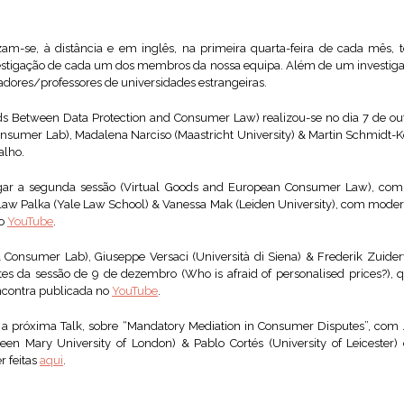
zam-se, à distância e em inglês, na primeira quarta-feira de cada mês,
vestigação de cada um dos membros da nossa equipa. Além de um investi
adores/professores de universidades estrangeiras.
ds Between Data Protection and Consumer Law) realizou-se no dia 7 de ou
sumer Lab), Madalena Narciso (Maastricht University) & Martin Schmidt-Ke
alho.
gar a segunda sessão (Virtual Goods and European Consumer Law), com 
w Palka (Yale Law School) & Vanessa Mak (Leiden University), com modera
no
YouTube
.
 Consumer Lab), Giuseppe Versaci (Università di Siena) & Frederik Zuide
ntes da sessão de 9 de dezembro (Who is afraid of personalised prices?
ncontra publicada no
YouTube
.
 a próxima Talk, sobre “Mandatory Mediation in Consumer Disputes”, com
een Mary University of London) & Pablo Cortés (University of Leicest
r feitas
aqui
.