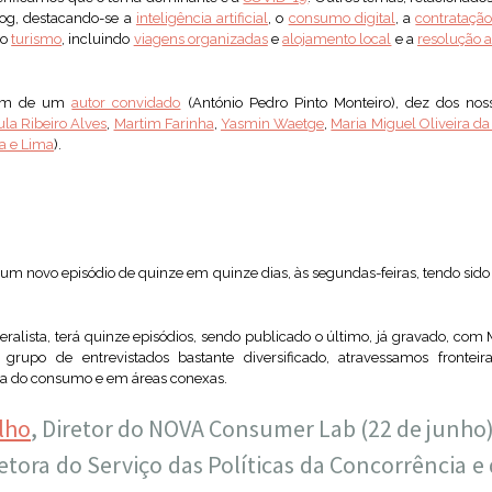
log, destacando-se a
inteligência artificial
, o
consumo digital
, a
contratação
 o
turismo
, incluindo
viagens organizadas
e
alojamento local
e a
resolução a
além de um
autor convidado
(António Pedro Pinto Monteiro), dez dos noss
ula Ribeiro Alves
,
Martim Farinha
,
Yasmin Waetge
,
Maria Miguel Oliveira da
a e Lima
).
m novo episódio de quinze em quinze dias, às segundas-feiras, tendo sido 
ralista, terá quinze episódios, sendo publicado o último, já gravado, com 
rupo de entrevistados bastante diversificado, atravessamos fronteir
ea do consumo e em áreas conexas.
lho
, Diretor do NOVA Consumer Lab (22 de junho
retora do Serviço das Políticas da Concorrência 