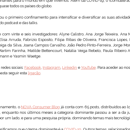
inantes para o mundo em que vivemos. Além da COVID-19, o (combate ao) 
uase todos os países do globo.
o primeiro confinamento para intensificar e diversificar as suas atividad
o podcast e das talks.
 com vinte e seis investigadores: Alyne Calistro, Ana Jorge Teixeira, Ana
lisa Arruda, Fabrizio Esposito, Filipa Ribas de Oliveira, Francisca Lopes,
iga da Silva, Joana Campos Carvalho, João Pedro Pinto-Ferreira, Jorge Morai
Martim Farinha, Matilde Bettencourt, Natália Veiga Rebelo, Paula Ribeiro A
hmann e Yasmin Waetge.
redes sociais:
Facebook
,
Instagram
,
Linkedin
e
YouTube
. Para aceder ao n
asta seguir esta
ligação
.
finamento, o
NOVA Consumer Blog
já conta com 65 posts, distribuídos ao 
, enquanto nos últimos meses a categoria dominante passou a ser a da 
 por um lado, e para uma pesquisa própria, dominando temas mais tecnológicos
verificamos que o tema dominante é a
COVID-19
. Outros temas, relacionado