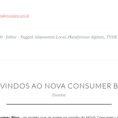
ova@novalaw.unl.pt
20
Editor
Tagged
Alojamento Local
,
Plataformas digitais
,
TVDE
-VINDOS AO NOVA CONSUMER B
Eventos
sumer Blog
, um projeto que se insere na missão do NOVA Consumer La