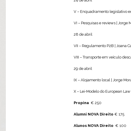
24 de abril
V – Enquadramento legislativo 
VI – Pesquisas e reviews | Jorge 
28 de abril
VII – Regulamento P2B | Joana 
VIII – Transporte em veículo desc
29 de abril
IX – Alojamento local | Jorge Mor
X – Lei-Modelo do European Law I
Propina
€ 250
Alumni NOVA Direito
€ 175
Alunos NOVA Direito
€ 100