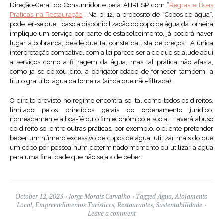
Direção-Geral do Consumidor e pela AHRESP com “
Regras e Boas
Práticas na Restauração
”. Na p. 12, a propósito de “Copos de água”,
pode ler-se que, “caso a disponibilização do copo de água da torneira
implique um serviço por parte do estabelecimento, já poderá haver
lugar a cobrança, desde que tal conste da lista de preços”. A única
interpretação compatível com a lei parece ser a de que se alude aqui
a serviços como a filtragem da água, mas tal prática não afasta,
como já se deixou dito, a obrigatoriedade de fornecer também, a
título gratuito, água da torneira (ainda que não-filtrada).
O direito previsto no regime encontra-se, tal como todos os direitos,
limitado pelos princípios gerais do ordenamento jurídico,
nomeadamente a boa-fé ou o fim económico e social. Haverá abuso
do direito se, entre outras práticas, por exemplo, o cliente pretender
beber um número excessivo de copos de água, utilizar mais do que
um copo por pessoa num determinado momento ou utilizar a água
para uma finalidade que não seja a de beber.
October 12, 2023
Jorge Morais Carvalho
Tagged
Água
,
Alojamento
Local
,
Empreendimentos Turísticos
,
Restaurantes
,
Sustentabilidade
Leave a comment