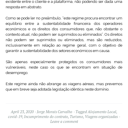
existente entre o cliente e a plataforma, não podendo ser dada uma
resposta em abstrato.
Como se pode ler no preâmbulo, “este regime procura encontrar um
equilíbrio entre a sustentabilidade financeira dos operadores
económicos e os direitos dos consumidores que, não obstante o
contexto atual, não podem ser suprimidos ou eliminados”. Os direitos
não podem ser suprimidos ou eliminados, mas são reduzidos,
inclusivamente em relação ao regime geral, com o objetivo de
garantir a sustentabilidade dos setores económicos em causa.
São apenas especialmente protegidos os consumidores mais
vulneráveis, neste caso os que se encontram em situação de
desemprego.
Este regime ainda não abrange as viagens aéreas, mas prevemos
que em breve seja adotada legislação idêntica neste domínio.
April 23, 2020
Jorge Morais Carvalho
Tagged
Alojamento Local
,
covid-19
,
Incumprimento do contrato
,
Turismo
,
Viagens organizadas
Leave a comment