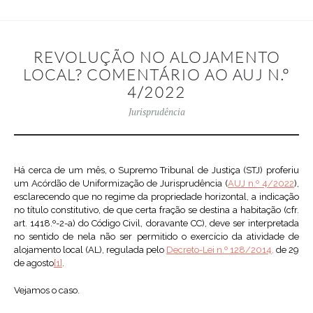
REVOLUÇÃO NO ALOJAMENTO
LOCAL? COMENTÁRIO AO AUJ N.º
4/2022
Jurisprudência
Há cerca de um mês, o Supremo Tribunal de Justiça (STJ) proferiu
um Acórdão de Uniformização de Jurisprudência (
AUJ n.º 4/2022
),
esclarecendo que no regime da propriedade horizontal, a indicação
no título constitutivo, de que certa fração se destina a habitação (cfr.
art. 1418.º-2-a) do Código Civil, doravante CC), deve ser interpretada
no sentido de nela não ser permitido o exercício da atividade de
alojamento local (AL), regulada pelo
Decreto-Lei n.º 128/2014,
de 29
de agosto
[1]
.
Vejamos o caso.