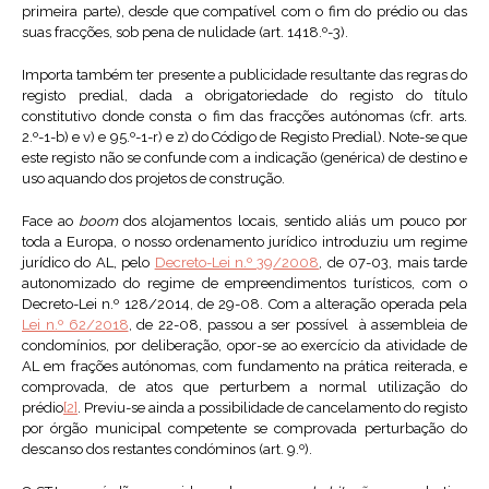
primeira parte), desde que compatível com o fim do prédio ou das
suas fracções, sob pena de nulidade (art. 1418.º-3).
Importa também ter presente a publicidade resultante das regras do
registo predial, dada a obrigatoriedade do registo do título
constitutivo donde consta o fim das fracções autónomas (cfr. arts.
2.º-1-b) e v) e 95.º-1-r) e z) do Código de Registo Predial). Note-se que
este registo não se confunde com a indicação (genérica) de destino e
uso aquando dos projetos de construção.
Face ao
boom
dos alojamentos locais, sentido aliás um pouco por
toda a Europa, o nosso ordenamento jurídico introduziu um regime
jurídico do AL, pelo
Decreto-Lei n.º 39/2008
, de 07-03, mais tarde
autonomizado do regime de empreendimentos turísticos, com o
Decreto-Lei n.º 128/2014, de 29-08. Com a alteração operada pela
Lei n.º 62/2018
, de 22-08, passou a ser possível à assembleia de
condomínios, por deliberação, opor-se ao exercício da atividade de
AL em frações autónomas, com fundamento na prática reiterada, e
comprovada, de atos que perturbem a normal utilização do
prédio
[2]
. Previu-se ainda a possibilidade de cancelamento do registo
por órgão municipal competente se comprovada perturbação do
descanso dos restantes condóminos (art. 9.º).