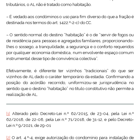
tributários, o AL não é tratado como habitação.
– É vedado aos condóminos o uso para fim diverso do que a fração é
destinada nos termos do art. 1422.º-2-c) do CC.
– O sentido normal do destino “habitação” é o de “servir de fogos ou
de residência para pessoas e agregados familiares, proporcionando-
lhes o sossego, a tranquilidade, a segurança e o conforto requeridos
por qualquer economia doméstica, num envolvente espaço comum
instrumental desse tipo de convivência colectiva”.
Efetivamente, é diferente ter vizinhos “tradicionais” do que ser
vizinhos de AL dado o caráter temporário da estadia. Confirmando a
posição do acórdão recorrido, uniformizou-se jurisprudência no
sentido que o destino “habitação” no título constitutivo não permite a
realização de AL.
[1]
Alterado pelo Decreto-Lei n.º 62/2015, de 23-04, pela Lei n.º
62/2018, de 22-08, pela Lei n.º 71/2018, de 31-12, e pelo Decreto-
Lei n.º 9/2021, de 29-01
[2]
O art. 4.º-4, exige autorização do condomínio para instalação de