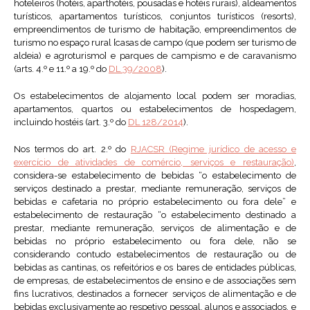
hoteleiros (hotéis, aparthotéis, pousadas e hotéis rurais), aldeamentos
turísticos, apartamentos turísticos, conjuntos turísticos (resorts),
empreendimentos de turismo de habitação, empreendimentos de
turismo no espaço rural [casas de campo (que podem ser turismo de
aldeia) e agroturismo] e parques de campismo e de caravanismo
(arts. 4.º e 11.º a 19.º do
DL 39/2008
).
Os estabelecimentos de alojamento local podem ser moradias,
apartamentos, quartos ou estabelecimentos de hospedagem,
incluindo hostéis (art. 3.º do
DL 128/2014
).
Nos termos do art. 2.º do
RJACSR (Regime jurídico de acesso e
exercício de atividades de comércio, serviços e restauração)
,
considera-se estabelecimento de bebidas “o estabelecimento de
serviços destinado a prestar, mediante remuneração, serviços de
bebidas e cafetaria no próprio estabelecimento ou fora dele” e
estabelecimento de restauração “o estabelecimento destinado a
prestar, mediante remuneração, serviços de alimentação e de
bebidas no próprio estabelecimento ou fora dele, não se
considerando contudo estabelecimentos de restauração ou de
bebidas as cantinas, os refeitórios e os bares de entidades públicas,
de empresas, de estabelecimentos de ensino e de associações sem
fins lucrativos, destinados a fornecer serviços de alimentação e de
bebidas exclusivamente ao respetivo pessoal, alunos e associados, e