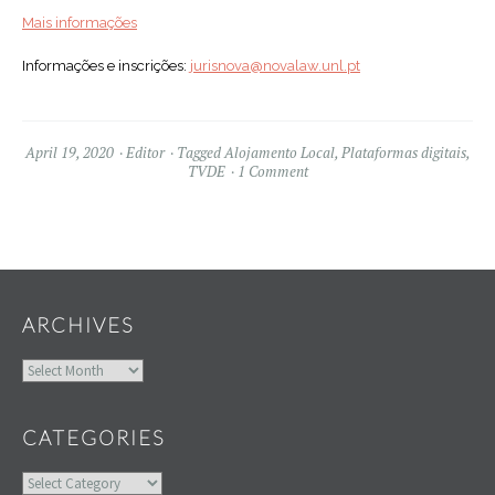
Mais informações
Informações e inscrições:
jurisnova@novalaw.unl.pt
April 19, 2020
Editor
Tagged
Alojamento Local
,
Plataformas digitais
,
TVDE
1 Comment
Widgets
ARCHIVES
Archives
CATEGORIES
Categories