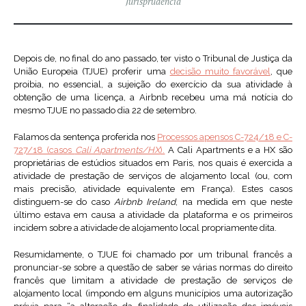
Jurisprudência
Depois de, no final do ano passado, ter visto o Tribunal de Justiça da
União Europeia (TJUE) proferir uma
decisão muito favorável
, que
proibia, no essencial, a sujeição do exercício da sua atividade à
obtenção de uma licença, a Airbnb recebeu uma má notícia do
mesmo TJUE no passado dia 22 de setembro.
Falamos da sentença proferida nos
Processos apensos C-724/18 e C-
727/18 (casos
Cali Apartments/HX
).
A Cali Apartments e a HX são
proprietárias de estúdios situados em Paris, nos quais é exercida a
atividade de prestação de serviços de alojamento local (ou, com
mais precisão, atividade equivalente em França). Estes casos
distinguem-se do caso
Airbnb Ireland
, na medida em que neste
último estava em causa a atividade da plataforma e os primeiros
incidem sobre a atividade de alojamento local propriamente dita.
Resumidamente, o TJUE foi chamado por um tribunal francês a
pronunciar-se sobre a questão de saber se várias normas do direito
francês que limitam a atividade de prestação de serviços de
alojamento local (impondo em alguns municípios uma autorização