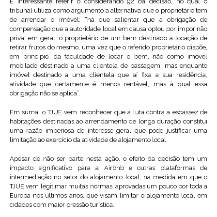
É interessante referir o considerando 92 da decisão, no qual o
tribunal utiliza como argumento a alternativa que o proprietário tem
de arrendar o imóvel: “há que salientar que a obrigação de
compensação que a autoridade local em causa optou por impor não
priva, em geral, o proprietário de um bem destinado a locação de
retirar frutos do mesmo, uma vez que o referido proprietário dispõe,
em princípio, da faculdade de locar o bem, não como imóvel
mobilado destinado a uma clientela de passagem, mas enquanto
imóvel destinado a uma clientela que aí fixa a sua residência,
atividade que certamente é menos rentável, mas à qual essa
obrigação não se aplica”.
Em suma, o TJUE vem reconhecer que a luta contra a escassez de
habitações destinadas ao arrendamento de longa duração constitui
uma razão imperiosa de interesse geral que pode justificar uma
limitação ao exercício da atividade de alojamento local.
Apesar de não ser parte nesta ação, o efeito da decisão tem um
impacto significativo para a Airbnb e outras plataformas de
intermediação no setor do alojamento local, na medida em que o
TJUE vem legitimar muitas normas, aprovadas um pouco por toda a
Europa nos últimos anos, que visam limitar o alojamento local em
cidades com maior pressão turística.