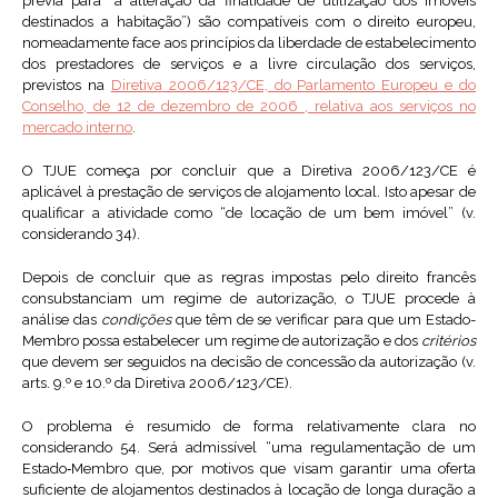
prévia para “a alteração da finalidade de utilização dos imóveis
destinados a habitação”) são compatíveis com o direito europeu,
nomeadamente face aos princípios da liberdade de estabelecimento
dos prestadores de serviços e a livre circulação dos serviços,
previstos na
Diretiva 2006/123/CE, do Parlamento Europeu e do
Conselho, de 12 de dezembro de 2006 , relativa aos serviços no
mercado interno
.
O TJUE começa por concluir que a Diretiva 2006/123/CE é
aplicável à prestação de serviços de alojamento local. Isto apesar de
qualificar a atividade como “de locação de um bem imóvel” (v.
considerando 34).
Depois de concluir que as regras impostas pelo direito francês
consubstanciam um regime de autorização, o TJUE procede à
análise das
condições
que têm de se verificar para que um Estado-
Membro possa estabelecer um regime de autorização e dos
critérios
que devem ser seguidos na decisão de concessão da autorização (v.
arts. 9.º e 10.º da Diretiva 2006/123/CE).
O problema é resumido de forma relativamente clara no
considerando 54. Será admissível “uma regulamentação de um
Estado‑Membro que, por motivos que visam garantir uma oferta
suficiente de alojamentos destinados à locação de longa duração a