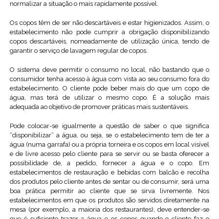
normalizar a situação o mais rapidamente possível.
Os copos têm de ser não descartáveis e estar higienizados. Assim, o
estabelecimento não pode cumprir a obrigação disponibilizando
copos descartáveis, nomeadamente de utilização única, tendo de
garantir o serviço de lavagem regular de copos.
O sistema deve permitir o consumo no local, não bastando que o
consumidor tenha acesso à água com vista ao seu consumo fora do
estabelecimento. O cliente pode beber mais do que um copo de
água, mas terá de utilizar o mesmo copo. É a solução mais
adequada ao objetivo de promover práticas mais sustentáveis.
Pode colocar-se igualmente a questão de saber o que significa
“disponibilizar” a água, ou seja, se o estabelecimento tem de ter a
água (numa garrafa) ou a própria torneira e os copos em local visível
e de livre acesso pelo cliente para se servir ou se basta oferecer a
possibilidade de, a pedido, fornecer a água e o copo. Em
estabelecimentos de restauração e bebidas com balcão e recolha
dos produtos pelo cliente antes de sentar ou de consumir, será uma
boa prática permitir ao cliente que se sirva livremente. Nos
estabelecimentos em que os produtos são servidos diretamente na
mesa (por exemplo, a maioria dos restaurantes), deve entender-se
que é suficiente trazer a água e os copos quando o cliente faz o