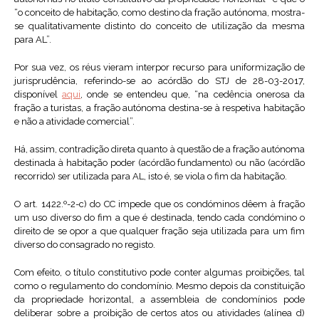
“o conceito de habitação, como destino da fração autónoma, mostra-
se qualitativamente distinto do conceito de utilização da mesma
para AL”.
Por sua vez, os réus vieram interpor recurso para uniformização de
jurisprudência, referindo-se ao acórdão do STJ de 28-03-2017,
disponível
aqui
, onde se entendeu que, “na cedência onerosa da
fração a turistas, a fração autónoma destina-se à respetiva habitação
e não a atividade comercial”.
Há, assim, contradição direta quanto à questão de a fração autónoma
destinada à habitação poder (acórdão fundamento) ou não (acórdão
recorrido) ser utilizada para AL, isto é, se viola o fim da habitação.
O art. 1422.º-2-c) do CC impede que os condóminos dêem à fração
um uso diverso do fim a que é destinada, tendo cada condómino o
direito de se opor a que qualquer fração seja utilizada para um fim
diverso do consagrado no registo.
Com efeito, o título constitutivo pode conter algumas proibições, tal
como o regulamento do condomínio. Mesmo depois da constituição
da propriedade horizontal, a assembleia de condomínios pode
deliberar sobre a proibição de certos atos ou atividades (alínea d)