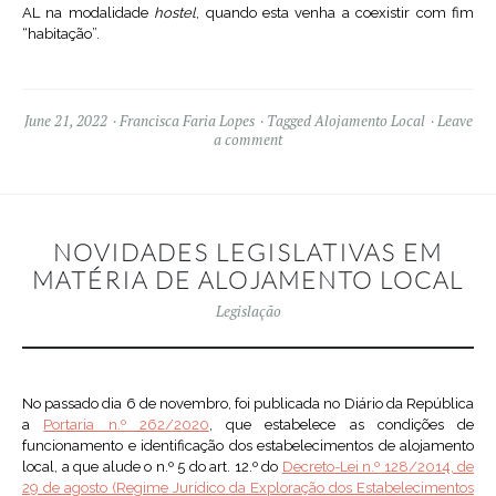
AL na modalidade
hostel
, quando esta venha a coexistir com fim
“habitação”.
June 21, 2022
Francisca Faria Lopes
Tagged
Alojamento Local
Leave
a comment
NOVIDADES LEGISLATIVAS EM
MATÉRIA DE ALOJAMENTO LOCAL
Legislação
No passado dia 6 de novembro, foi publicada no Diário da República
a
Portaria n.º 262/2020
, que estabelece as condições de
funcionamento e identificação dos estabelecimentos de alojamento
local, a que alude o n.º 5 do art. 12.º do
Decreto-Lei n.º 128/2014, de
29 de agosto (Regime Jurídico da Exploração dos Estabelecimentos