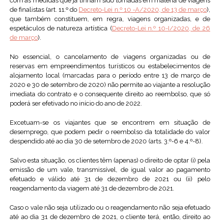
com as medidas que já tinham sido tomadas em matéria de viagens
de finalistas (art. 11.º do
Decreto-Lei n.º 10 -A/2020, de 13 de março
),
que também constituem, em regra, viagens organizadas, e de
espetáculos de natureza artística (
Decreto-Lei n.º 10-I/2020, de 26
de março
).
No essencial, o cancelamento de viagens organizadas ou de
reservas em empreendimentos turísticos ou estabelecimentos de
alojamento local (marcadas para o período entre 13 de março de
2020 e 30 de setembro de 2020) não permite ao viajante a resolução
imediata do contrato e o consequente direito ao reembolso, que só
poderá ser efetivado no início do ano de 2022.
Excetuam-se os viajantes que se encontrem em situação de
desemprego, que podem pedir o reembolso da totalidade do valor
despendido até ao dia 30 de setembro de 2020 (arts. 3.º-6 e 4.º-8).
Salvo esta situação, os clientes têm (apenas) o direito de optar (i) pela
emissão de um vale, transmissível, de igual valor ao pagamento
efetuado e válido até 31 de dezembro de 2021 ou (ii) pelo
reagendamento da viagem até 31 de dezembro de 2021.
Caso o vale não seja utilizado ou o reagendamento não seja efetuado
até ao dia 31 de dezembro de 2021, o cliente terá, então, direito ao