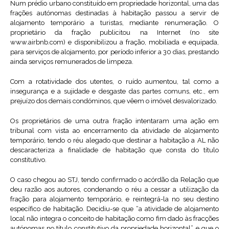
Num prédio urbano constituído em propriedade horizontal, uma das
frações autónomas destinadas à habitação passou a servir de
alojamento temporário a turistas, mediante renumeração. O
proprietário da fração publicitou na Internet (no site
www.airbnb.com) e disponibilizou a fração, mobiliada e equipada,
para serviços de alojamento, por período inferior a 30 dias, prestando
ainda serviços remunerados de limpeza.
Com a rotatividade dos utentes, o ruído aumentou, tal como a
insegurança e a sujidade e desgaste das partes comuns, etc., em
prejuízo dos demais condóminos, que vêem o imóvel desvalorizado.
Os proprietários de uma outra fração intentaram uma ação em
tribunal com vista ao encerramento da atividade de alojamento
temporário, tendo o réu alegado que destinar a habitação a AL não
descaracteriza a finalidade de habitação que consta do título
constitutivo.
O caso chegou ao STJ, tendo confirmado o acórdão da Relação que
deu razão aos autores, condenando o réu a cessar a utilização da
fração para alojamento temporário, e reintegrá-la no seu destino
específico de habitação. Decidiu-se que “a atividade de alojamento
local não integra o conceito de habitação como fim dado às fracções
autónomas no título constitutivo da propriedade horizontal” e que o