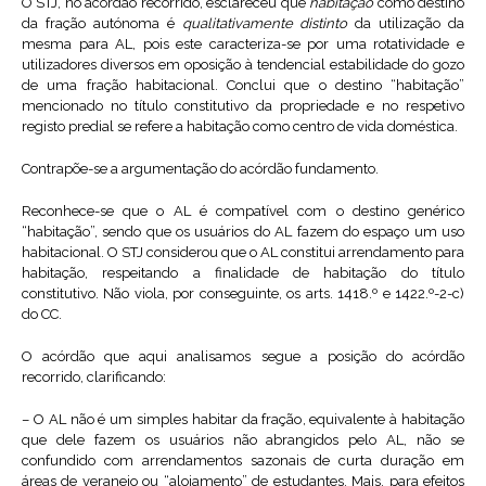
O STJ, no acórdão recorrido, esclareceu que
habitação
como destino
da fração autónoma é
qualitativamente distinto
da utilização da
mesma para AL, pois este caracteriza-se por uma rotatividade e
utilizadores diversos em oposição à tendencial estabilidade do gozo
de uma fração habitacional. Conclui que o destino “habitação”
mencionado no título constitutivo da propriedade e no respetivo
registo predial se refere a habitação como centro de vida doméstica.
Contrapõe-se a argumentação do acórdão fundamento.
Reconhece-se que o AL é compatível com o destino genérico
“habitação”, sendo que os usuários do AL fazem do espaço um uso
habitacional. O STJ considerou que o AL constitui arrendamento para
habitação, respeitando a finalidade de habitação do título
constitutivo. Não viola, por conseguinte, os arts. 1418.º e 1422.º-2-c)
do CC.
O acórdão que aqui analisamos segue a posição do acórdão
recorrido, clarificando:
– O AL não é um simples habitar da fração, equivalente à habitação
que dele fazem os usuários não abrangidos pelo AL, não se
confundido com arrendamentos sazonais de curta duração em
áreas de veraneio ou “alojamento” de estudantes. Mais, para efeitos