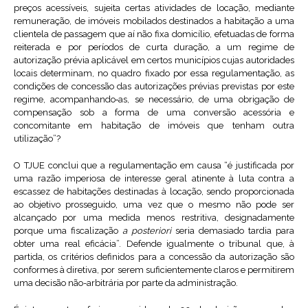
preços acessíveis, sujeita certas atividades de locação, mediante
remuneração, de imóveis mobilados destinados a habitação a uma
clientela de passagem que aí não fixa domicílio, efetuadas de forma
reiterada e por períodos de curta duração, a um regime de
autorização prévia aplicável em certos municípios cujas autoridades
locais determinam, no quadro fixado por essa regulamentação, as
condições de concessão das autorizações prévias previstas por este
regime, acompanhando‑as, se necessário, de uma obrigação de
compensação sob a forma de uma conversão acessória e
concomitante em habitação de imóveis que tenham outra
utilização”?
O TJUE conclui que a regulamentação em causa “é justificada por
uma razão imperiosa de interesse geral atinente à luta contra a
escassez de habitações destinadas à locação, sendo proporcionada
ao objetivo prosseguido, uma vez que o mesmo não pode ser
alcançado por uma medida menos restritiva, designadamente
porque uma fiscalização
a posteriori
seria demasiado tardia para
obter uma real eficácia”. Defende igualmente o tribunal que, à
partida, os critérios definidos para a concessão da autorização são
conformes à diretiva, por serem suficientemente claros e permitirem
uma decisão não-arbitrária por parte da administração.