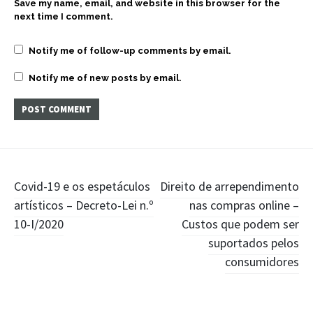
Save my name, email, and website in this browser for the
next time I comment.
Notify me of follow-up comments by email.
Notify me of new posts by email.
Post
Covid-19 e os espetáculos
Direito de arrependimento
artísticos – Decreto-Lei n.º
nas compras online –
navigation
10-I/2020
Custos que podem ser
suportados pelos
consumidores
Widgets