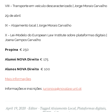
VIII – Transporte em veículo descaracterizado | Jorge Morais Carvalho
29 de abril
IX – Alojamento local | Jorge Morais Carvalho
X – Lei-Modelo do European Law Institute sobre plataformas digitais |
Joana Campos Carvalho
Propina
€ 250
Alumni NOVA Direito
€ 175
Alunos NOVA Direito
€ 100
Mais informações
Informações e inscrições:
jurisnova@novalaw.unl.pt
April 19, 2020
Editor
Tagged
Alojamento Local
,
Plataformas digitais
,