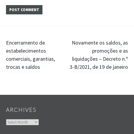
Post
Encerramento de
Novamente os saldos, as
estabelecimentos
promoções e as
navigation
comerciais, garantias,
liquidações – Decreto n.º
trocas e saldos
3-B/2021, de 19 de janeiro
Widgets
ARCHIVES
Archives