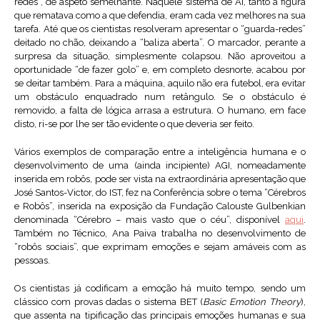
redes”, de aspeto semelhante. Naquele sistema de AI, tanto a figura
que rematava como a que defendia, eram cada vez melhores na sua
tarefa. Até que os cientistas resolveram apresentar o “guarda-redes”
deitado no chão, deixando a “baliza aberta”. O marcador, perante a
surpresa da situação, simplesmente colapsou. Não aproveitou a
oportunidade “de fazer golo” e, em completo desnorte, acabou por
se deitar também. Para a máquina, aquilo não era futebol, era evitar
um obstáculo enquadrado num retângulo. Se o obstáculo é
removido, a falta de lógica arrasa a estrutura. O humano, em face
disto, ri-se por lhe ser tão evidente o que deveria ser feito.
Vários exemplos de comparação entre a inteligência humana e o
desenvolvimento de uma (ainda incipiente) AGI, nomeadamente
inserida em robôs, pode ser vista na extraordinária apresentação que
José Santos-Victor, do IST, fez na Conferência sobre o tema “Cérebros
e Robôs”, inserida na exposição da Fundação Calouste Gulbenkian
denominada “Cérebro – mais vasto que o céu”, disponível
aqui
.
Também no Técnico, Ana Paiva trabalha no desenvolvimento de
“robôs sociais”, que exprimam emoções e sejam amáveis com as
pessoas.
Os cientistas já codificam a emoção há muito tempo, sendo um
clássico com provas dadas o sistema BET (
Basic Emotion Theory
),
que assenta na tipificação das principais emoções humanas e sua