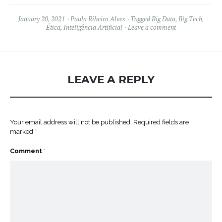
January 20, 2021
Paula Ribeiro Alves
Tagged
Big Data
,
Big Tech
,
Ética
,
Inteligência Artificial
Leave a comment
LEAVE A REPLY
Your email address will not be published.
Required fields are
marked
*
Comment
*