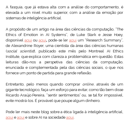
A fasquia, que já estava alta com a análise do comportamento, é
elevada a um nível muito superior, com a análise da emoção por
sistemas de inteligência artificial.
A propósito de um artigo na área das ciências da computação, “The
Ethics of Emotion in AI Systems”, de Luke Stark e Jesse Hoey,
disponível
aqui
ou
aqui
,
pode-se ler
aqui
um “Research Summary”,
de Alexandrine Royer, uma cientista da área das ciências humanas
(
social scientist
), publicado este mês pelo Montreal AI Ethics
Institute, que explica com clareza a problemática em questão. Estas
leituras dão-nos a perspetiva das ciências da computação,
enunciada e complementada pela das ciências sociais, o que nos
fornece um ponto de partida para grande reflexão.
Entretanto, pelo menos quando comprar
online
, através de um
gigante tecnológico, faça um esforço para evitar, como tão bem disse
Ricardo Araújo Pereira, “sentir sentimentos” ou, se tal for impossível,
evite mostrá-los. É provável que poupe algum dinheiro.
Pode ler mais neste blog sobre a ética ligada à inteligência artificial,
aqui
e
aqui
e sobre AI na sociedade
aqui
.