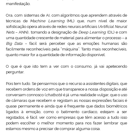
manifestação.
Ora, com sistemas de AI, com algoritmos que aprendem através de
técnicas de
Machine Learning
(ML) que, num nível de maior
sofisticação opera através de redes neurais artificiais (
Artificial Neural
Nets
– ANN), tomando a designação de
Deep Learning
(DL) e com
uma quantidade crescente de material para alimentar o processo – a
Big Data
– fácil será perceber que as emoções humanas são
facilmente reconhecíveis pela “máquina”. Tanto mais reconhecíveis,
quanto maior for a quantidade de informação disponível.
O que é que isto tem a ver com o consumo, já vai apetecendo
perguntar.
Pois tem tudo. Se pensarmos que o recurso a assistentes digitais, que
recebem ordens de voz em que transparece a nossa disposição e até
conversam connosco (
chatbots
) é já uma realidade vulgar, que o uso
de câmaras que recebem e registam as nossas expressões faciais é
quase permanente e ainda que é frequente que dados biométricos
ligados à emoção, como o batimento cardíaco, estejam a ser
registados, é fácil ver como empresas que têm acesso a tudo isso
podem escolher o melhor momento para nos fazer lembrar que
estamos mesmo a precisar de comprar alguma coisa.