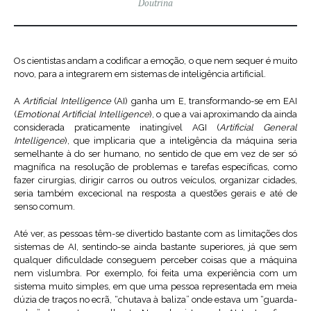
Doutrina
Os cientistas andam a codificar a emoção, o que nem sequer é muito
novo, para a integrarem em sistemas de inteligência artificial.
A
Artificial Intelligence
(AI) ganha um E, transformando-se em EAI
(
Emotional Artificial Intelligence
), o que a vai aproximando da ainda
considerada praticamente inatingível AGI (
Artificial General
Intelligence
), que implicaria que a inteligência da máquina seria
semelhante à do ser humano, no sentido de que em vez de ser só
magnífica na resolução de problemas e tarefas específicas, como
fazer cirurgias, dirigir carros ou outros veículos, organizar cidades,
seria também excecional na resposta a questões gerais e até de
senso comum.
Até ver, as pessoas têm-se divertido bastante com as limitações dos
sistemas de AI, sentindo-se ainda bastante superiores, já que sem
qualquer dificuldade conseguem perceber coisas que a máquina
nem vislumbra. Por exemplo, foi feita uma experiência com um
sistema muito simples, em que uma pessoa representada em meia
dúzia de traços no ecrã, “chutava à baliza” onde estava um “guarda-