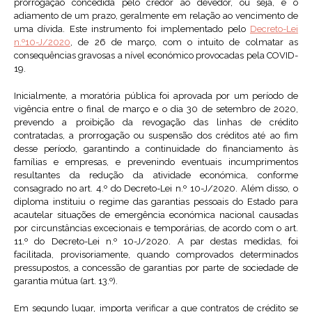
prorrogação concedida pelo credor ao devedor, ou seja, é o
adiamento de um prazo, geralmente em relação ao vencimento de
uma dívida. Este instrumento foi implementado pelo
Decreto-Lei
n.º10-J/2020
, de 26 de março, com o intuito de colmatar as
consequências gravosas a nível económico provocadas pela COVID-
19.
Inicialmente, a moratória pública foi aprovada por um período de
vigência entre o final de março e o dia 30 de setembro de 2020,
prevendo a proibição da revogação das linhas de crédito
contratadas, a prorrogação ou suspensão dos créditos até ao fim
desse período, garantindo a continuidade do financiamento às
famílias e empresas, e prevenindo eventuais incumprimentos
resultantes da redução da atividade económica, conforme
consagrado no art. 4.º do Decreto-Lei n.º 10-J/2020. Além disso, o
diploma instituiu o regime das garantias pessoais do Estado para
acautelar situações de emergência económica nacional causadas
por circunstâncias excecionais e temporárias, de acordo com o art.
11.º do Decreto-Lei n.º 10-J/2020. A par destas medidas, foi
facilitada, provisoriamente, quando comprovados determinados
pressupostos, a concessão de garantias por parte de sociedade de
garantia mútua (art. 13.º).
Em segundo lugar, importa verificar a que contratos de crédito se