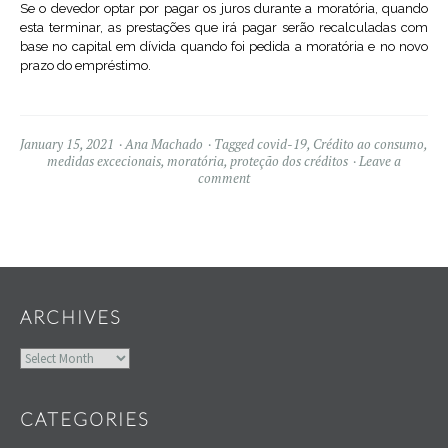
Se o devedor optar por pagar os juros durante a moratória, quando
esta terminar, as prestações que irá pagar serão recalculadas com
base no capital em dívida quando foi pedida a moratória e no novo
prazo do empréstimo.
January 15, 2021
Ana Machado
Tagged
covid-19
,
Crédito ao consumo
,
medidas excecionais
,
moratória
,
proteção dos créditos
Leave a
comment
Widgets
ARCHIVES
Archives
CATEGORIES