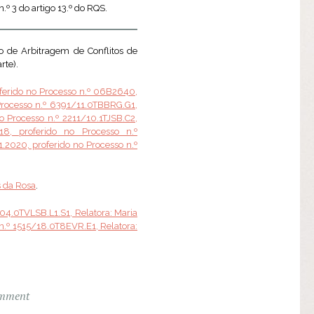
.º 3 do artigo 13.º do RQS.
o de Arbitragem de Conflitos de
rte).
ferido no Processo n.º 06B2640,
Processo n.º 6391/11.0TBBRG.G1,
o Processo n.º 2211/10.1TJSB.C2,
8, proferido no Processo n.º
.2020, proferido no Processo n.º
s da Rosa
.
04.0TVLSB.L1.S1, Relatora: Maria
n.º 1515/18.0T8EVR.E1, Relatora:
omment