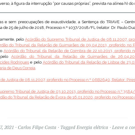
so, à figura da interrupção “por causas próprias”, prevista na alínea h) do n
tras e sem preocupações de exaustividade, a Sentença do TRIAVE – Centr
de 25 de julho de 2018, Processo n.º 1037/2018/FL (relator: Dr. Paulo Dua
damente, pelo
Acórdão do Supremo Tribunal de Justiça de 08.11.2007, pro
rdão do Tribunal da Relação de Guimarães de 09.04.2013, proferido no 
lo
Acórdão do Tribunal da Relação de Coimbra de 22.10.2013, proferido n
 pelo
Acórdão do Tribunal da Relação de Guimarães de 26.04.201
cides Rodrigues
e pelo
Acórdão do Tribunal da Relação de Lisboa de 23.01
ria de Deus Correia
.
e Justiça de 08.11.2007, proferido no Processo n.º 06B2640, Relator: Pire
premo Tribunal de Justiça de 03.10.2013, proferido no Processo n.º 3584/
dão do Tribunal da Relação de Évora de 16.01.2020, proferido no Processo 
7, 2021
Carlos Filipe Costa
Tagged
Energia elétrica
Leave a c