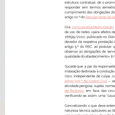
estrutura contratual, de o prom
responder (em termos semelhan
cumprimento das obrigações do p
artigo 10.º do
Regulamento da Qua
Ora,
como explica Pedro Falcão
,
de uso de redes «para efeitos d
18899/2010, publicado no
Diár
devedor da respetiva prestação a
artigo 5.º do RRC, ao postular 
observar as obrigações de servi
qualidade do abastecimento» [n.º 
Sucede que, a par da responsabili
instalação destinada à condução 
risco, independente de culpa, c
artigo 509.º do Código Civil
–, s
atividade perigosa, sujeita, nome
de fevereiro
, em face das circ
verificando-se, assim, uma “causa 
Concretizando o que deve enten
natureza técnica aplicáveis ao S