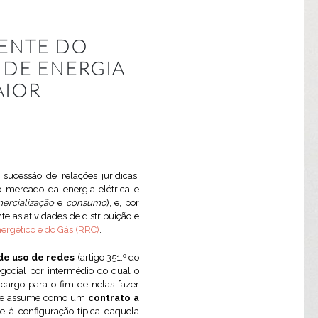
ENTE DO
 DE ENERGIA
AIOR
sucessão de relações jurídicas,
 mercado da energia elétrica e
ercialização
e
consumo
), e, por
te as atividades de distribuição e
ergético e do Gás (RRC)
.
de uso de redes
(artigo 351.º do
egocial por intermédio do qual o
 cargo para o fim de nelas fazer
que se assume como um
contrato a
e à configuração típica daquela