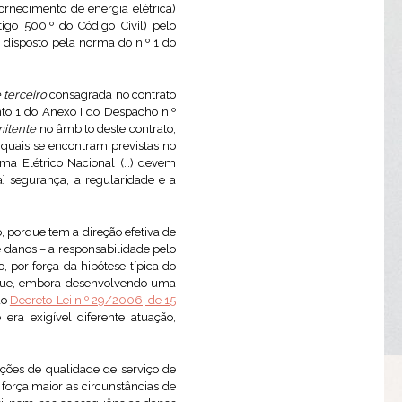
ornecimento de energia elétrica)
go 500.º do Código Civil) pelo
 disposto pela norma do n.º 1 do
 terceiro
consagrada no contrato
nto 1 do Anexo I do Despacho n.º
itente
no âmbito deste contrato,
s quais se encontram previstas no
tema Elétrico Nacional (…) devem
a] segurança, a regularidade e a
o, porque tem a direção efetiva de
e danos – a responsabilidade pelo
 por força da hipótese típica do
que, embora desenvolvendo uma
do
Decreto-Lei n.º 29/2006, de 15
era exigível diferente atuação,
ções de qualidade de serviço de
 força maior as circunstâncias de