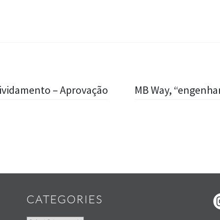
ividamento – Aprovação
MB Way, “engenhari
Widgets
CATEGORIES