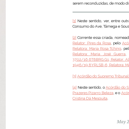
serem reconduzidas, de modo diver
[1]
Neste sentido, ver, entre ou
Consumo do Ave, Tâmega e Sousa 
[2]
Corrente essa criada, nomea
Relator: Pires da Rosa
, pelo
Acó
Relatora: Maria Rosa Tching
, pe
Relatora: Maria José Guerra
,
3702/16.6T8BRG.G1, Relator: Al
1946/19.8YRLSB-6, Relatora: Ma
[3]
Acórdão do Supremo Tribunal d
[4]
Neste sentido, o
Acórdão do Su
Prazeres Pizarro Beleza
, e o
Acór
Cristina Dá Mesquita
.
May 2