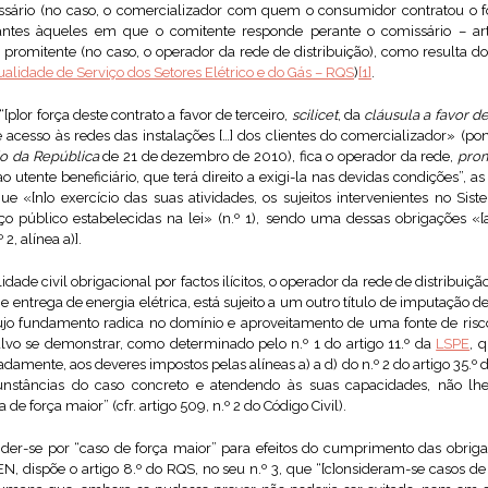
issário (no caso, o comercializador com quem o consumidor contratou o f
tes àqueles em que o comitente responde perante o comissário – arti
romitente (no caso, o operador da rede de distribuição), como resulta do
lidade de Serviço dos Setores Elétrico e do Gás – RQS
)
[1]
.
 “[p]or força deste contrato a favor de terceiro,
scilicet
, da
cláusula a favor de
e acesso às redes das instalações […] dos clientes do comercializador» (po
io da República
de 21 de dezembro de 2010), fica o operador da rede,
prom
o utente beneficiário, que terá direito a exigi-la nas devidas condições”, a
que «[n]o exercício das suas atividades, os sujeitos intervenientes no Sis
ço público estabelecidas na lei» (n.º 1), sendo uma dessas obrigações «[
2, alínea a)].
dade civil obrigacional por factos ilícitos, o operador da rede de distribuiçã
e entrega de energia elétrica, está sujeito a um outro título de imputação d
ujo fundamento radica no domínio e aproveitamento de uma fonte de risco,
alvo se demonstrar, como determinado pelo n.º 1 do artigo 11.º da
LSPE
, 
adamente, aos deveres impostos pelas alíneas a) a d) do n.º 2 do artigo 35.º 
unstâncias do caso concreto e atendendo às suas capacidades, não lhe 
de força maior” (cfr. artigo 509, n.º 2 do Código Civil).
der-se por “caso de força maior” para efeitos do cumprimento das obriga
EN, dispõe o artigo 8.º do RQS, no seu n.º 3, que “[c]onsideram-se casos de