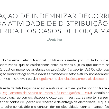
GAÇÃO DE INDEMNIZAR DECORR
DA ATIVIDADE DE DISTRIBUIÇÃO
TRICA E OS CASOS DE FORÇA M
Doutrina
 do Sistema Elétrico Nacional (SEN) está assente, por um lado, numa 
onomizadas, que se estabelecem entre os vários sujeitos que operam no
r (a qual compreende as etapas de
produção
,
transporte
,
distribuição
,
com
ação (
unbundling
) entre as várias atividades do setor elétrico, nomeadamen
n.º 1 e 350.º, n.ºs 1 e 2 do
Regulamento de Relações Comerciais do Setor En
a rede de distribuição de energia elétrica acham-se ligados por
contrato 
do
Regulamento de Acesso às Redes e às Interligações – RARI
), vínculo n
oporcionar ao comercializador o gozo das infraestruturas que tem a seu
las criar pontos de ligação (de receção e de entrega de eletricidade), e 
terceiro beneficiário é o consumidor de eletricidade, com a nuance, fac