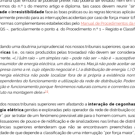
umana que, embora se pudesse prever, não poderia ser evitado, nem em 
termos do n.º 1 do mesmo artigo e diploma, tais casos devem reunir “s
dade
e
irresistibilidade
face às boas práticas ou às regras técnicas aplicáve
ente previsto para as interrupções acidentais por caso de força maior (cf. art
às normas complementares estabelecidas pelo
Manual de Procedimentos da Q
QS –, particularmente o ponto 4. do Procedimento n.º 1 – Registo e Classi
dando uma doutrina jurisprudencial nos nossos tribunais superiores, que
ricas
(i.e., os raios produzidos pelas trovoadas) não devem ser consider
rrente,
«(…) [u]m raio – um simples raio – pode não ser – não é – suscept
sumidor de energia eléctrica, um dos autores.
Mas já não pode aceitar-s
esa como a ré, cujo objecto negocial é (…) a distribuição de energia.
(…)
O
ergia eléctrica não pode localizar fora de si própria a existência nor
dependentes do funcionamento e utilização da rede de distribuição. Podem
zação e funcionamento porque fenómenos naturais comuns e correntes co
[3]
luto na montagem dele
.»
.
 dos nossos tribunais superiores vem afastando a
interação de cegonhas
ia elétrica
geridas e exploradas pelo operador da rede de distribuição 
or”, por se tratar de um fenómeno previsível até para o homem comum, susc
ssuasores de pouso e de nidificação e de sinalizadores nas linhas de distr
stâncias superiores entenderam que não se encontravam preenchidas 
bilidade de que depende a classificação de uma interrupção “por força maior