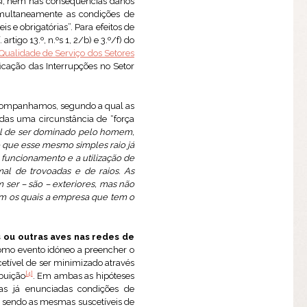
si, nem nas consequências danos
imultaneamente as condições de
is e obrigatórias”. Para efeitos de
igo 13.º, n.ºs 1, 2/b) e 3.º/f) do
ualidade de Serviço dos Setores
ficação das Interrupções no Setor
 acompanhamos, segundo a qual as
adas uma circunstância de “força
ível de ser dominado pelo homem,
e que esse mesmo simples raio já
 funcionamento e a utilização de
mal de trovoadas e de raios.
As
 ser – são – exteriores, mas não
m os quais a empresa que tem o
 ou outras aves nas redes de
como evento idóneo a preencher o
etível de ser minimizado através
[4]
ibuição
. Em ambas as hipóteses
as já enunciadas condições de
”, sendo as mesmas suscetíveis de