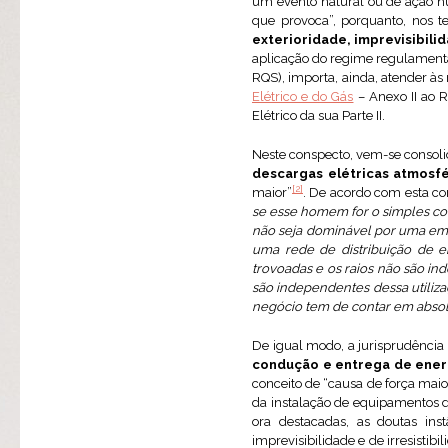
um evento natural ou de ação h
que provoca”, porquanto, nos 
exterioridade, imprevisibili
aplicação do regime regulamentarm
RQS), importa, ainda, atender 
Elétrico e do Gás
– Anexo II ao R
Elétrico da sua Parte II.
Neste conspecto, vem-se consoli
descargas elétricas atmosfé
[2]
maior”
. De acordo com esta co
se esse homem for o simples con
não seja dominável por uma empr
uma rede de distribuição de en
trovoadas e os raios não são in
são independentes dessa utili
negócio tem de contar em abso
De igual modo, a jurisprudência
condução e entrega de energ
conceito de “causa de força mai
da instalação de equipamentos di
ora destacadas, as doutas in
imprevisibilidade e de irresisti