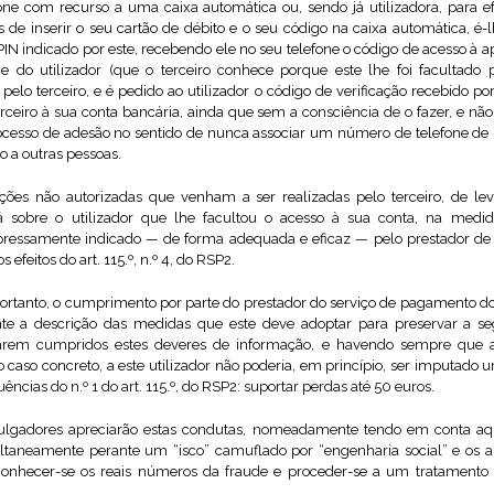
one com recurso a uma caixa automática ou, sendo já utilizadora, para 
 de inserir o seu cartão de débito e o seu código na caixa automática, é-
PIN indicado por este, recebendo ele no seu telefone o código de acesso à 
e do utilizador (que o terceiro conhece porque este lhe foi facultad
pelo terceiro, e é pedido ao utilizador o código de verificação recebido p
terceiro à sua conta bancária, ainda que sem a consciência de o fazer, e 
ocesso de adesão no sentido de nunca associar um número de telefone de 
ço a outras pessoas.
ações não autorizadas que venham a ser realizadas pelo terceiro, de 
irá sobre o utilizador que lhe facultou o acesso à sua conta, na m
ressamente indicado — de forma adequada e eficaz — pelo prestador de s
 efeitos do art. 115.º, n.º 4, do RSP2.
portanto, o cumprimento por parte do prestador do serviço de pagamento d
ente a descrição das medidas que este deve adoptar para preservar a 
rem cumpridos estes deveres de informação, e havendo sempre que ap
 caso concreto, a este utilizador não poderia, em princípio, ser imputado
ncias do n.º 1 do art. 115.º, do RSP2: suportar perdas até 50 euros.
ulgadores apreciarão estas condutas, nomeadamente tendo em conta a
aneamente perante um “isco” camuflado por “engenharia social” e os al
il conhecer-se os reais números da fraude e proceder-se a um tratamento