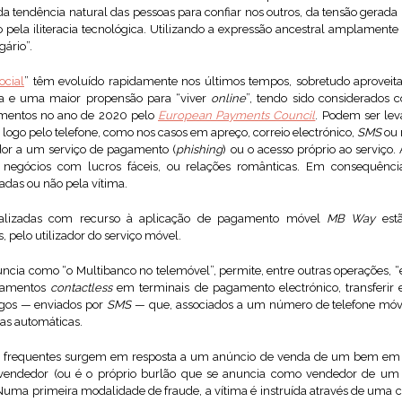
o da tendência natural das pessoas para confiar nos outros, da tensão gera
pela iliteracia tecnológica. Utilizando a expressão ancestral amplamente
ário”.
ocial
” têm evoluído rapidamente nos últimos tempos, sobretudo aproveit
a e uma maior propensão para “viver
online
”, tendo sido considerados
mentos no ano de 2020 pelo
European Payments Council
. Podem ser lev
ogo pelo telefone, como nos casos em apreço, correio electrónico,
SMS
ou 
ador a um serviço de pagamento (
phishing
) ou o acesso próprio ao serviço
s, negócios com lucros fáceis, ou relações românticas. Em consequênci
adas ou não pela vítima.
ealizadas com recurso à aplicação de pagamento móvel
MB Way
est
, pelo utilizador do serviço móvel.
uncia como “o Multibanco no telemóvel”, permite, entre outras operações, “
agamentos
contactless
em terminais de pagamento electrónico, transferir 
digos — enviados por
SMS
— que, associados a um número de telefone móv
as automáticas.
s frequentes surgem em resposta a um anúncio de venda de um bem e
o vendedor (ou é o próprio burlão que se anuncia como vendedor de um 
uma primeira modalidade de fraude, a vítima é instruída através de uma con