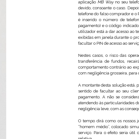
aplicação
MB Way
no seu telef
devido, consoante o caso. Depois
telefone do falso comprador e o 
é inserido o número de telefon
pagamento) e o código indicado 
utilizador está a dar acesso ao 
exibidas em janela durante o pr
facultar o PIN de acesso ao servi
Nestes casos, o risco das oper
transferência de fundos, reca
comportamento contrário ao exp
com negligência grosseira, para os
A montante desta solução está, 
sentido de facultar ao seu cli
pagamento. A não se considera
atendendo às particularidades do
negligência leve, com as consequê
O tempo dirá como os nossos j
“homem médio”, colocado simult
serviço. Para o efeito seria út
relativa.