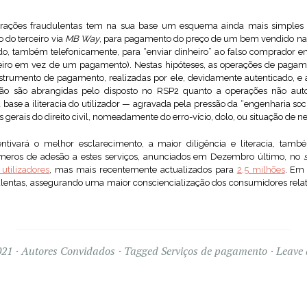
rações fraudulentas tem na sua base um esquema ainda mais simples
 do terceiro via
MB Way
, para pagamento do preço de um bem vendido n
uído, também telefonicamente, para “enviar dinheiro” ao falso comprador em
eiro em vez de um pagamento). Nestas hipóteses, as operações de pagam
nstrumento de pagamento, realizadas por ele, devidamente autenticado, e a
não são abrangidas pelo disposto no RSP2 quanto a operações não aut
 base a iliteracia do utilizador — agravada pela pressão da “engenharia soci
 gerais do direito civil, nomeadamente do erro-vício, dolo, ou situação de n
ivará o melhor esclarecimento, a maior diligência e literacia, também
eros de adesão a estes serviços, anunciados em Dezembro último, no
s
utilizadores
, mas mais recentemente actualizados para
2,5 milhões
. Em 
ulentas, assegurando uma maior consciencialização dos consumidores relat
021
Autores Convidados
Tagged
Serviços de pagamento
Leave