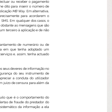
efectuar ou receber o pagamento
lhe dito para inserir o número de
aplicação
MB Way
. Em alternativa,
o precisamente para acordarem o
or SMS. Em qualquer dos casos, o
não obstante as mensagens que são
um terceiro à aplicação e de não
levantamento de numerário ou de
edida em que tenha adoptado um
erviços e, assim, tenha actuado
os seus deveres de informação no
segurança do seu instrumento de
reciar a conduta do utilizador
 um juízo de censura para além da
quilo que é o comportamento do
ertas de fraude do prestador do
 sistemático da informação a ela