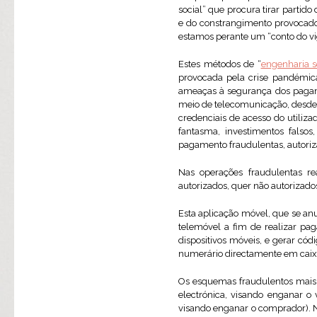
social” que procura tirar partid
e do constrangimento provocado 
estamos perante um “conto do vig
Estes métodos de “
engenharia s
provocada pela crise pandémic
ameaças à segurança dos paga
meio de telecomunicação, desde l
credenciais de acesso do utiliz
fantasma, investimentos falso
pagamento fraudulentas, autoriz
Nas operações fraudulentas r
autorizados, quer não autorizados
Esta aplicação móvel, que se an
telemóvel a fim de realizar p
dispositivos móveis, e gerar có
numerário directamente em caix
Os esquemas fraudulentos mai
electrónica, visando enganar 
visando enganar o comprador). N