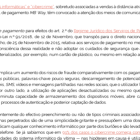
s informáticas” e “cibercrime”
, sobretudo associadas a vendas à distância at
el de pagamento
MB Way
, têm convocado a atenção dos meios de comunica
de pagamento
para efeitos do art. 2.º do
Regime Jurídico dos Serviços de 
-Lei n.º 91/2018, de 12 de Novembro, que transpôs para o direito nacio
o, de 25 de Novembro de 2015, relativa aos serviços de pagamento no me
consciência dessa realidade e não adoptar os cuidados de segurança que
erializados, por exemplo, num cartão de plástico, ou mesmo em relação a
plica um aumento dos riscos de fraude comparativamente com os pagament
s
públicas, palavras-chave pouco seguras, descarregamento de potencia
is,
SMS
, vídeos e mensagens partilhadas nas redes sociais, que o utilizado
or outro lado, a utilização de aplicações desactualizadas ou mesmo q
diminuta capacidade de armazenamento dos dispositivos móveis, abre c
 processos de autenticação e posterior captação de dados.
ntemente do efectivo preenchimento ou não de tipos criminais associados
emas perpetrados são de uma simplicidade gritante e pressupõem uma dos
licam qualquer conhecimento informático por parte dos burlões e são leva
telefone. Se já sabíamos que em
91% dos casos o cibercrime começa c
lidades do sistema informático da vítima — nas hipóteses em causa é uti