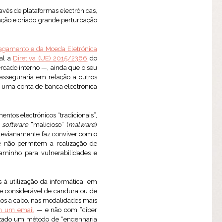
ravés de plataformas electrónicas,
ção e criado grande perturbação
Pagamento e da Moeda Eletrónica
nal a
Diretiva (UE) 2015/2366
do
rcado interno —, ainda que o seu
 asseguraria em relação a outros
 uma conta de banca electrónica
os electrónicos “tradicionais”,
l
software
“malicioso” (
malware
)
r levianamente faz conviver com o
ue não permitem a realização de
aminho para vulnerabilidades e
 à utilização da informática, em
e considerável de candura ou de
dos a cabo, nas modalidades mais
om um email
— e não com “ciber
lizado um método de “engenharia