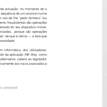
 de actuação: no momento de o
a sequência de um anúncio numa
 vez de lhe “pedir dinheiro” (ou
ento fraudulentas são operações
través do seu dispositivo móvel.
orizadas… porque são operações
al” de que é vítima —, e terá que
ecessidade.
 informática, dos utilizadores,
ite
da aplicação
MB Way
, como
alternativa, caberá ao legislador
ivamente aos riscos associados à
 a comment