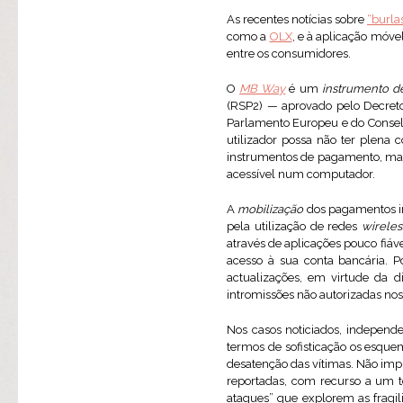
As recentes notícias sobre
“burla
como a
OLX
, e à aplicação móv
entre os consumidores.
O
MB Way
é um
instrumento 
(RSP2) — aprovado pelo Decreto
Parlamento Europeu e do Conselh
utilizador possa não ter plena 
instrumentos de pagamento, mat
acessível num computador.
A
mobilização
dos pagamentos im
pela utilização de redes
wireles
através de aplicações pouco fiáve
acesso à sua conta bancária. P
actualizações, em virtude da 
intromissões não autorizadas nos
Nos casos noticiados, independe
termos de sofisticação os esqu
desatenção das vítimas. Não imp
reportadas, com recurso a um 
ataques” que explorem as fragi