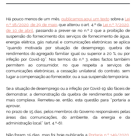
Há pouco menos de um mês,
publicamos aqui um texto
sobre a
Lei
n.º 18/2020, de 29 de maio
, que alterou o art. 4.º da
Lei n.º 7/2020,
de 10 de abril
, passando a prever-se no n.º 2 que a proibição de
suspensão do fornecimento dos serviços de fornecimento de água,
energia elétrica, gás natural e comunicações eletrónicas se aplica
“quando motivada por situação de desemprego, quebra de
rendimentos do agregado familiar igual ou superior a 20 %, ou por
infeção por Covid-19”. Nos termos do n.º 3, estes factos também
permitem ao consumidor, no que respeita a serviços de
comunicações eletrónicas, a cessação unilateral do contrato, sem
lugar a compensação ao fornecedor, ou a sua suspensão temporária.
Se a situação de desemprego ou a infeção por Covid-19 são fáceis de
demonstrar, a demonstração da quebra de rendimentos pode ser
mais complexa. Remeteu-se, então, esta questão para “portaria a
aprovar,
no prazo de 15 dias, pelos membros do Governo responsáveis pelas
áreas das comunicações, do ambiente, da energia e da
administração local” (art. 4.º-6).
Não foram 15 dias, mas foi hoje publicada a
Portaria n.º 149/2020,