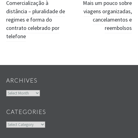
Post
Comercialização à
Mais um pouco sobre
distância – pluralidade de
viagens organizadas,
navigation
regimes e forma do
cancelamentos e
contrato celebrado por
reembolsos
telefone
Widgets
ARCHIVES
Archives
CATEGORIES
Categories