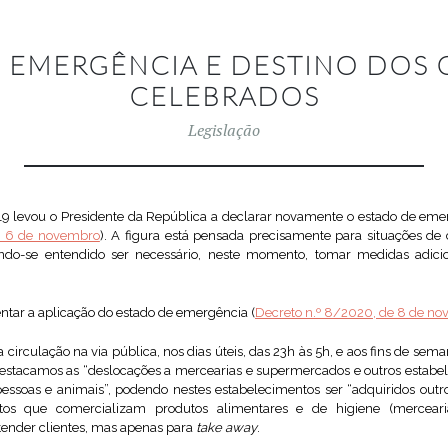
 EMERGÊNCIA E DESTINO DOS
CELEBRADOS
Legislação
9 levou o Presidente da República a declarar novamente o estado de emer
e 6 de novembro
). A figura está pensada precisamente para situações d
endo-se entendido ser necessário, neste momento, tomar medidas adici
tar a aplicação do estado de emergência (
Decreto n.º 8/2020, de 8 de n
 circulação na via pública, nos dias úteis, das 23h às 5h, e aos fins de se
 destacamos as “deslocações a mercearias e supermercados e outros estab
pessoas e animais”, podendo nestes estabelecimentos ser “adquiridos out
ntos que comercializam produtos alimentares e de higiene (mercearia
tender clientes, mas apenas para
take away
.