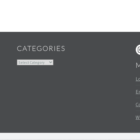
Widgets
CATEGORIES
Categories
Lo
En
C
W