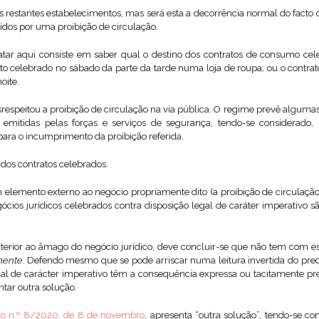
 restantes estabelecimentos, mas será esta a decorrência normal do facto 
idos por uma proibição de circulação.
tar aqui consiste em saber qual o destino dos contratos de consumo cel
o celebrado no sábado da parte da tarde numa loja de roupa; ou o contr
oite.
srespeitou a proibição de circulação na via pública. O regime prevê alg
 emitidas pelas forças e serviços de segurança, tendo-se considerado,
para o incumprimento da proibição referida.
 dos contratos celebrados.
 elemento externo ao negócio propriamente dito (a proibição de circulação),
gócios jurídicos celebrados contra disposição legal de caráter imperativo 
erior ao âmago do negócio jurídico, deve concluir-se que não tem com e
mente
. Defendo mesmo que se pode arriscar numa leitura invertida do prece
gal de carácter imperativo têm a consequência expressa ou tacitamente pre
ntar outra solução.
to n.º 8/2020, de 8 de novembro
, apresenta “outra solução”, tendo-se con