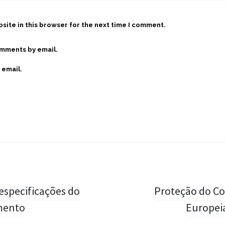
site in this browser for the next time I comment.
omments by email.
 email.
especificações do
Proteção do C
imento
Europeia