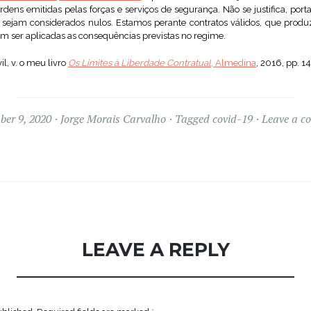
rdens emitidas pelas forças e serviços de segurança. Não se justifica, port
sejam considerados nulos. Estamos perante contratos válidos, que produz
em ser aplicadas as consequências previstas no regime.
il, v. o meu livro
Os Limites à Liberdade Contratual
, Almedina
, 2016, pp. 14
er 9, 2020
Jorge Morais Carvalho
Tagged
covid-19
Leave a c
LEAVE A REPLY