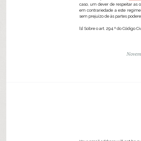
caso, um dever de respeitar as o
em contrariedade a este regime 
sem prejuízo de às partes poder
[1] Sobre o art. 294.º do Código Civ
Novemb