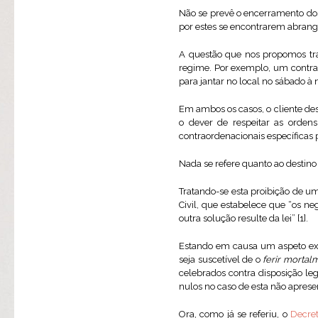
Não se prevê o encerramento dos
por estes se encontrarem abrang
A questão que nos propomos tra
regime. Por exemplo, um contrat
para jantar no local no sábado à n
Em ambos os casos, o cliente de
o dever de respeitar as ordens
contraordenacionais específicas 
Nada se refere quanto ao destino
Tratando-se esta proibição de um
Civil, que estabelece que “os ne
outra solução resulte da lei” [1].
Estando em causa um aspeto ext
seja suscetível de o
ferir mortal
celebrados contra disposição le
nulos no caso de esta não aprese
Ora, como já se referiu, o
Decre