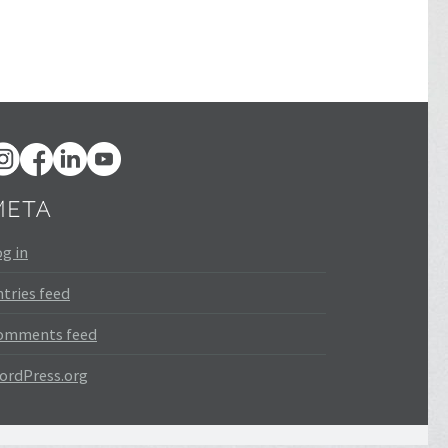
META
g in
tries feed
omments feed
ordPress.org