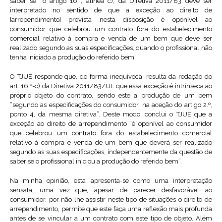
saber se “o artigo 16.°, alínea c), da Diretiva 2011/83 deve ser
interpretado no sentido de que a exceção ao direito de
[arrependimento] prevista nesta disposição é oponível ao
consumidor que celebrou um contrato fora do estabelecimento
comercial relativo à compra e venda de um bem que deve ser
realizado segundo as suas especificações, quando o profissional não
tenha iniciado a produção do referido bem”.
O TJUE responde que, de forma inequívoca, resulta da redação do
art. 16.º-c) da Diretiva 2011/83/UE que essa exceção é intrínseca ao
próprio objeto do contrato, sendo este a produção de um bem
“segundo as especificações do consumidor, na aceção do artigo 2.º,
ponto 4, da mesma diretiva”. Deste modo, conclui o TJUE que a
exceção ao direito de arrependimento “é oponível ao consumidor
que celebrou um contrato fora do estabelecimento comercial
relativo à compra e venda de um bem que deverá ser realizado
segundo as suas especificações, independentemente da questão de
saber se o profissional iniciou a produção do referido bem”.
Na minha opinião, esta apresenta-se como uma interpretação
sensata, uma vez que, apesar de parecer desfavorável ao
consumidor, por não lhe assistir neste tipo de situações o direito de
arrependimento, permite que este faça uma reflexão mais profunda
antes de se vincular a um contrato com este tipo de objeto. Além