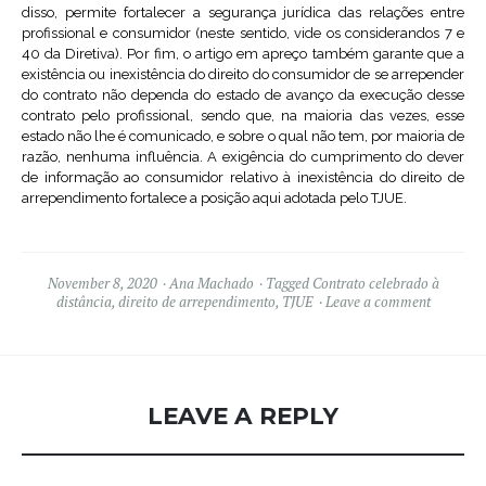
disso, permite fortalecer a segurança jurídica das relações entre
profissional e consumidor (neste sentido, vide os considerandos 7 e
40 da Diretiva). Por fim, o artigo em apreço também garante que a
existência ou inexistência do direito do consumidor de se arrepender
do contrato não dependa do estado de avanço da execução desse
contrato pelo profissional, sendo que, na maioria das vezes, esse
estado não lhe é comunicado, e sobre o qual não tem, por maioria de
razão, nenhuma influência. A exigência do cumprimento do dever
de informação ao consumidor relativo à inexistência do direito de
arrependimento fortalece a posição aqui adotada pelo TJUE.
November 8, 2020
Ana Machado
Tagged
Contrato celebrado à
distância
,
direito de arrependimento
,
TJUE
Leave a comment
LEAVE A REPLY