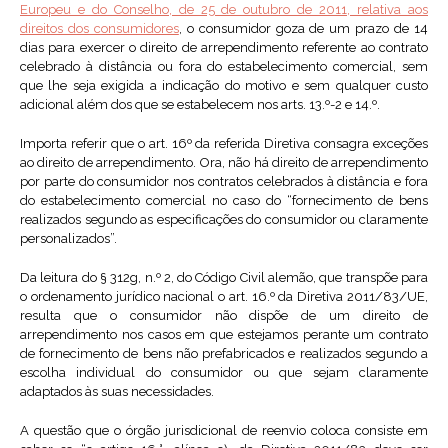
Europeu e do Conselho, de 25 de outubro de 2011, relativa aos
direitos dos consumidores
, o consumidor goza de um prazo de 14
dias para exercer o direito de arrependimento referente ao contrato
celebrado à distância ou fora do estabelecimento comercial, sem
que lhe seja exigida a indicação do motivo e sem qualquer custo
adicional além dos que se estabelecem nos arts. 13.º-2 e 14.º.
Importa referir que o art. 16º da referida Diretiva consagra exceções
ao direito de arrependimento. Ora, não há direito de arrependimento
por parte do consumidor nos contratos celebrados à distância e fora
do estabelecimento comercial no caso do “fornecimento de bens
realizados segundo as especificações do consumidor ou claramente
personalizados”.
Da leitura do § 312g, n.º 2, do Código Civil alemão, que transpõe para
o ordenamento jurídico nacional o art. 16.º da Diretiva 2011/83/UE,
resulta que o consumidor não dispõe de um direito de
arrependimento nos casos em que estejamos perante um contrato
de fornecimento de bens não prefabricados e realizados segundo a
escolha individual do consumidor ou que sejam claramente
adaptados às suas necessidades.
A questão que o órgão jurisdicional de reenvio coloca consiste em