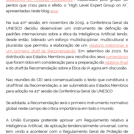
peritos que criou para o efeito, o “High Level Expert Group on AI”,
apresentadas neste blog
aqui
.
Na sua 40ª sessão, em novembro de 2019, a Conferência Geral da
UNESCO decidiu desenvolver um instrumento de definição de
padrões internacionais sobre a ética da Inteligência Artificial tendo,
desde então, liderado um esforço multidisciplinar, multicultural e
pluralista que permitiu a elaboração de um
relatório preliminar e
um primeiro
draft
da Recomendação
. Em setembro de 2020, foi
distribuído aos Estados Membros para recolha dos seus
comentários
que foram tidos em consideração para a preparação do
relatório final
e do
draft
da Recomendação sobre a Ética da IA agora em discussão.
Nas reuniões do CEI será consensualizado o texto que constituirá o
draft
final da Recomendação, a ser submetido aos Estados Membros
para adoção na 41ª sessão da Conferência Geral da UNESCO.
Se adotada, a Recomendação será o primeiro instrumento normativo
global neste campo de crítica importância em todo o mundo.
A União Europeia pretende aprovar um Regulamento relativo à
Inteligência Artificial, de aplicação tendencialmente universal, como
tem vindo a acontecer com o Regulamento Geral de Proteção de