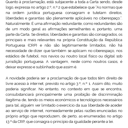
Quanto à proclamação, está subjacente a toda a Carta sendo, desde
logo, expressa no artigo 2.º, n.º 2 que estabelece que “As normas que
na ordem jurídica portuguesa consagram e tutelam direitos,
liberdades e garantias são plenamente aplicáveis no ciberespaço.”.
Naturalmente. É uma afirmação redundante, como redundantes são
de um modo geral as afirmações semelhantes e, portanto, uma
parte da Carta. Se direitos, liberdades e garantias são consagrados, os
principais e mais relevantes na própria Constituição da República
Portuguesa (CRP) e não são legitimamente limitados, não há
necessidade de dizer que também se aplicam no ciberespaço, nos
estádios de futebol, nos navios ou noutro local físico ou digital sob
jurisdição portuguesa. A vantagem, neste como noutros casos, é
deixar expresso e sublinhado que assim é.
A novidade poderia ser a proclamação de que todos têm direito de
livre acesso à internet, previsto no artigo 3.º, n.º 1. Assim dito, muito
poderia significar. No entanto, no contexto em que se encontra,
consubstanciará principalmente uma proibição de discriminação
ilegítima de, tendo os meios económicos e tecnológicos necessários
para tal, alguém ver limitado o exercício da sua liberdade de aceder
ao serviço de internet, nomeadamente pelas razões enunciadas no
próprio artigo que reproduzem, de perto, as enumeradas no artigo
13.º da CRP, que consagra o princípio da igualdade perante a lei.