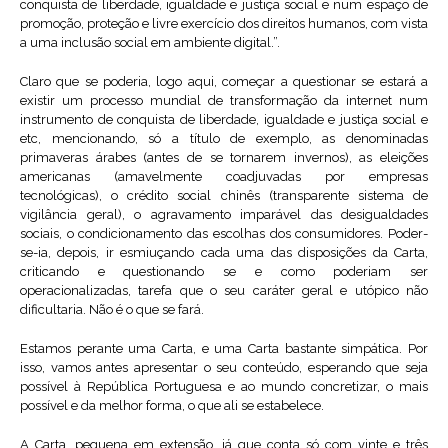
conquista de liberdade, igualdade e justiça social e num espaço de
promoção, proteção e livre exercício dos direitos humanos, com vista
a uma inclusão social em ambiente digital.”.
Claro que se poderia, logo aqui, começar a questionar se estará a
existir um processo mundial de transformação da internet num
instrumento de conquista de liberdade, igualdade e justiça social e
etc, mencionando, só a título de exemplo, as denominadas
primaveras árabes (antes de se tornarem invernos), as eleições
americanas (amavelmente coadjuvadas por empresas
tecnológicas), o crédito social chinês (transparente sistema de
vigilância geral), o agravamento imparável das desigualdades
sociais, o condicionamento das escolhas dos consumidores. Poder-
se-ia, depois, ir esmiuçando cada uma das disposições da Carta,
criticando e questionando se e como poderiam ser
operacionalizadas, tarefa que o seu caráter geral e utópico não
dificultaria. Não é o que se fará.
Estamos perante uma Carta, e uma Carta bastante simpática. Por
isso, vamos antes apresentar o seu conteúdo, esperando que seja
possível à República Portuguesa e ao mundo concretizar, o mais
possível e da melhor forma, o que ali se estabelece.
A Carta, pequena em extensão, já que conta só com vinte e três