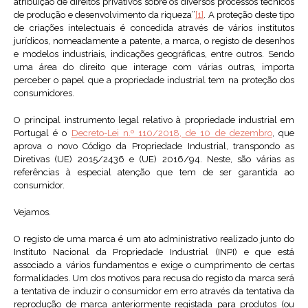
atribuição de direitos privativos sobre os diversos processos técnicos
de produção e desenvolvimento da riqueza”
[1]
. A proteção deste tipo
de criações intelectuais é concedida através de vários institutos
jurídicos, nomeadamente a patente, a marca, o registo de desenhos
e modelos industriais, indicações geográficas, entre outros. Sendo
uma área do direito que interage com várias outras, importa
perceber o papel que a propriedade industrial tem na proteção dos
consumidores.
O principal instrumento legal relativo à propriedade industrial em
Portugal é o
Decreto-Lei n.º 110/2018, de 10 de dezembro
, que
aprova o novo Código da Propriedade Industrial, transpondo as
Diretivas (UE) 2015/2436 e (UE) 2016/94. Neste, são várias as
referências à especial atenção que tem de ser garantida ao
consumidor.
Vejamos.
O registo de uma marca é um ato administrativo realizado junto do
Instituto Nacional da Propriedade Industrial (INPI) e que está
associado a vários fundamentos e exige o cumprimento de certas
formalidades. Um dos motivos para recusa do registo da marca será
a tentativa de induzir o consumidor em erro através da tentativa da
reprodução de marca anteriormente registada para produtos (ou