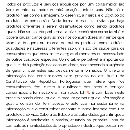
Todos os produtos e serviços adquiridos por um consumidor são
(diretamente ou indiretamente) criações intelectuais. Não só o
produto final como a imagem. O desenho, a marca e o logótipo do
produtor também o são. Desta forma, é essencial evitar que haja
produtos diferentes a serem dissimulados como sendo produtos
iguais. Não só isto cria problemas a nível económico como também
poderá causar danos gravíssimos nos consumidores: alimentos que
usam a imagem ou marca de outros produtos com padrões,
qualidades e naturezas diferentes são um risco de saúde para os
consumidores que possam ter alergias alimentares ou necessidade
de outros cuidados especiais. Como tal, é percetível a importância
que a lei dá à proteção dos consumidores, reconhecendo a urgência
de garantir que estes são devidamente informados. O direito à
informação dos consumidores vem previsto no art. 60.º-1 da
Constituição da República Portuguesa, que refere que “os
consumidores têm direito à qualidade dos bens e serviços
consumidos, à formação e à informação […]”
[3]
. É com base neste
preceito constitucional que a lei procura garantir que a informação à
qual o consumidor tem acesso é autêntica, nomeadamente na
informação que o consumidor encontra quando interage com um
produto ou serviço. Caberá ao Estado e às autoridades garantir que a
informação é verdadeira e precisa, atuando na primeira linha de
combate às manifestações de propriedade industrial que possam vir