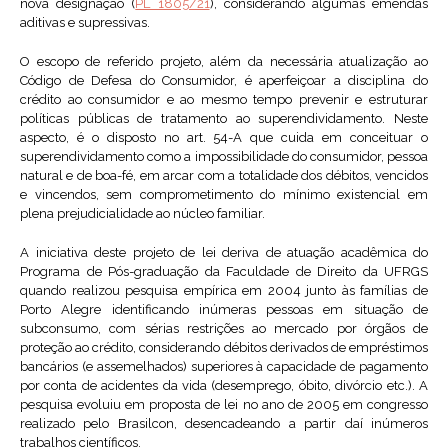
nova designação (
PL 1805/21
), considerando algumas emendas
aditivas e supressivas.
O escopo de referido projeto, além da necessária atualização ao
Código de Defesa do Consumidor, é aperfeiçoar a disciplina do
crédito ao consumidor e ao mesmo tempo prevenir e estruturar
políticas públicas de tratamento ao superendividamento. Neste
aspecto, é o disposto no art. 54-A que cuida em conceituar o
superendividamento como a impossibilidade do consumidor, pessoa
natural e de boa-fé, em arcar com a totalidade dos débitos, vencidos
e vincendos, sem comprometimento do mínimo existencial em
plena prejudicialidade ao núcleo familiar.
A iniciativa deste projeto de lei deriva de atuação acadêmica do
Programa de Pós-graduação da Faculdade de Direito da UFRGS
quando realizou pesquisa empírica em 2004 junto às famílias de
Porto Alegre identificando inúmeras pessoas em situação de
subconsumo, com sérias restrições ao mercado por órgãos de
proteção ao crédito, considerando débitos derivados de empréstimos
bancários (e assemelhados) superiores à capacidade de pagamento
por conta de acidentes da vida (desemprego, óbito, divórcio etc.). A
pesquisa evoluiu em proposta de lei no ano de 2005 em congresso
realizado pelo Brasilcon, desencadeando a partir daí inúmeros
trabalhos científicos.