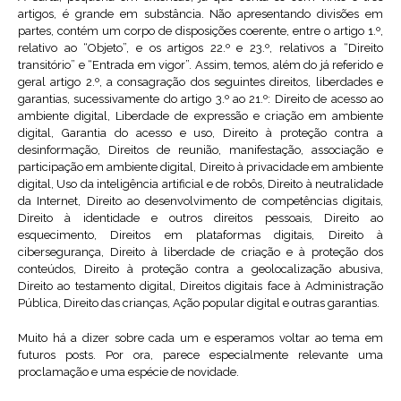
artigos, é grande em substância. Não apresentando divisões em
partes, contém um corpo de disposições coerente, entre o artigo 1.º,
relativo ao “Objeto”, e os artigos 22.º e 23.º, relativos a “Direito
transitório” e “Entrada em vigor”. Assim, temos, além do já referido e
geral artigo 2.º, a consagração dos seguintes direitos, liberdades e
garantias, sucessivamente do artigo 3.º ao 21.º: Direito de acesso ao
ambiente digital, Liberdade de expressão e criação em ambiente
digital, Garantia do acesso e uso, Direito à proteção contra a
desinformação, Direitos de reunião, manifestação, associação e
participação em ambiente digital, Direito à privacidade em ambiente
digital, Uso da inteligência artificial e de robôs, Direito à neutralidade
da Internet, Direito ao desenvolvimento de competências digitais,
Direito à identidade e outros direitos pessoais, Direito ao
esquecimento, Direitos em plataformas digitais, Direito à
cibersegurança, Direito à liberdade de criação e à proteção dos
conteúdos, Direito à proteção contra a geolocalização abusiva,
Direito ao testamento digital, Direitos digitais face à Administração
Pública, Direito das crianças, Ação popular digital e outras garantias.
Muito há a dizer sobre cada um e esperamos voltar ao tema em
futuros posts. Por ora, parece especialmente relevante uma
proclamação e uma espécie de novidade.