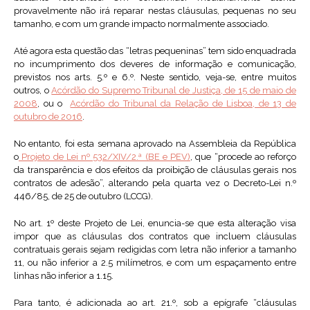
provavelmente não irá reparar nestas cláusulas, pequenas no seu
tamanho, e com um grande impacto normalmente associado.
Até agora esta questão das “letras pequeninas” tem sido enquadrada
no incumprimento dos deveres de informação e comunicação,
previstos nos arts. 5.º e 6.º. Neste sentido, veja-se, entre muitos
outros, o
Acórdão do Supremo Tribunal de Justiça, de 15 de maio de
2008
, ou o
Acórdão do Tribunal da Relação de Lisboa, de 13 de
outubro de 2016
.
No entanto, foi esta semana aprovado na Assembleia da República
o
Projeto de Lei nº 532/XIV/2.ª (BE e PEV)
, que “procede ao reforço
da transparência e dos efeitos da proibição de cláusulas gerais nos
contratos de adesão”, alterando pela quarta vez o Decreto-Lei n.º
446/85, de 25 de outubro (LCCG).
No art. 1º deste Projeto de Lei, enuncia-se que esta alteração visa
impor que as cláusulas dos contratos que incluem cláusulas
contratuais gerais sejam redigidas com letra não inferior a tamanho
11, ou não inferior a 2.5 milímetros, e com um espaçamento entre
linhas não inferior a 1.15.
Para tanto, é adicionada ao art. 21.º, sob a epígrafe “cláusulas