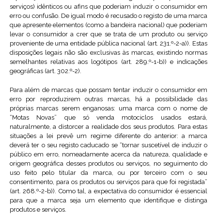
serviços) idênticos ou afins que poderiam induzir o consumidor em
erro ou confusão. De igual modo é recusado o registo de uma marca
que apresente elementos (como a bandeira nacional) que poderiam
levar o consumidor a crer que se trata de um produto ou serviço
proveniente de uma entidade pública nacional (art. 231.º-2-a)). Estas
disposições legais não são exclusivas às marcas, existindo normas
semelhantes relativas aos logótipos (art. 289.º-1-b)) e indicações
geográficas (art. 302.º-2).
Para além de marcas que possam tentar induzir o consumidor em
erro por reproduzirem outras marcas, há a possibilidade das
próprias marcas serem enganosas: uma marca com o nome de
“Motas Novas” que só venda motociclos usados estará,
naturalmente, a distorcer a realidade dos seus produtos. Para estas
situações a lei prevê um regime diferente do anterior: a marca
deverá ter o seu registo caducado se “tornar suscetível de induzir o
público em erro, nomeadamente acerca da natureza, qualidade e
origem geográfica desses produtos ou serviços, no seguimento do
uso feito pelo titular da marca, ou por terceiro com o seu
consentimento, para os produtos ou serviços para que foi registada”
(art. 268.º-2-b)). Como tal, a expectativa do consumidor é essencial
para que a marca seja um elemento que identifique e distinga
produtos e serviços.