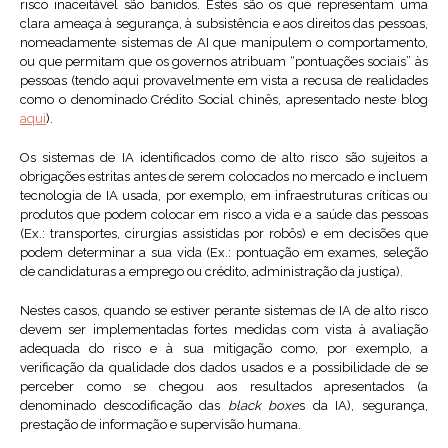
risco inaceitável são banidos. Estes são os que representam uma
clara ameaça à segurança, à subsistência e aos direitos das pessoas,
nomeadamente sistemas de AI que manipulem o comportamento,
ou que permitam que os governos atribuam “pontuações sociais” às
pessoas (tendo aqui provavelmente em vista a recusa de realidades
como o denominado Crédito Social chinês, apresentado neste blog
aqui
).
Os sistemas de IA identificados como de alto risco são sujeitos a
obrigações estritas antes de serem colocados no mercado e incluem
tecnologia de IA usada, por exemplo, em infraestruturas críticas ou
produtos que podem colocar em risco a vida e a saúde das pessoas
(Ex.: transportes, cirurgias assistidas por robôs) e em decisões que
podem determinar a sua vida (Ex.: pontuação em exames, seleção
de candidaturas a emprego ou crédito, administração da justiça).
Nestes casos, quando se estiver perante sistemas de IA de alto risco
devem ser implementadas fortes medidas com vista à avaliação
adequada do risco e à sua mitigação como, por exemplo, a
verificação da qualidade dos dados usados e a possibilidade de se
perceber como se chegou aos resultados apresentados (a
denominado descodificação das
black boxe
s da IA), segurança,
prestação de informação e supervisão humana.