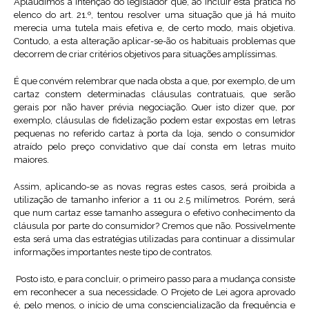
Aplaudimos a intenção do legislador que, ao incluir esta prática no
elenco do art. 21.º, tentou resolver uma situação que já há muito
merecia uma tutela mais efetiva e, de certo modo, mais objetiva.
Contudo, a esta alteração aplicar-se-ão os habituais problemas que
decorrem de criar critérios objetivos para situações amplíssimas.
É que convém relembrar que nada obsta a que, por exemplo, de um
cartaz constem determinadas cláusulas contratuais, que serão
gerais por não haver prévia negociação. Quer isto dizer que, por
exemplo, cláusulas de fidelização podem estar expostas em letras
pequenas no referido cartaz à porta da loja, sendo o consumidor
atraído pelo preço convidativo que daí consta em letras muito
maiores.
Assim, aplicando-se as novas regras estes casos, será proibida a
utilização de tamanho inferior a 11 ou 2.5 milímetros. Porém, será
que num cartaz esse tamanho assegura o efetivo conhecimento da
cláusula por parte do consumidor? Cremos que não. Possivelmente
esta será uma das estratégias utilizadas para continuar a dissimular
informações importantes neste tipo de contratos.
Posto isto, e para concluir, o primeiro passo para a mudança consiste
em reconhecer a sua necessidade. O Projeto de Lei agora aprovado
é, pelo menos, o início de uma consciencialização da frequência e