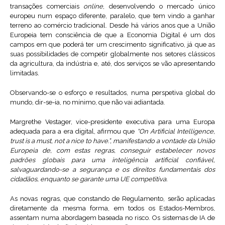
transações comerciais
online
, desenvolvendo o mercado único
europeu num espaço diferente, paralelo, que tem vindo a ganhar
terreno ao comércio tradicional. Desde há vários anos que a União
Europeia tem consciência de que a Economia Digital é um dos
campos em que poderá ter um crescimento significativo, já que as
suas possibilidades de competir globalmente nos setores clássicos
da agricultura, da indústria e, até, dos serviços se vão apresentando
limitadas.
Observando-se o esforço e resultados, numa perspetiva global do
mundo, dir-se-ia, no mínimo, que não vai adiantada.
Margrethe Vestager, vice-presidente executiva para uma Europa
adequada para a era digital, afirmou que
“On Artificial Intelligence,
trust is a must, not a nice to have.”, manifestando a vontade da União
Europeia de, com estas regras, conseguir estabelecer novos
padrões globais para uma inteligência artificial confiável,
salvaguardando-se a segurança e os direitos fundamentais dos
cidadãos, enquanto se garante uma UE competitiva.
As novas regras, que constando de Regulamento, serão aplicadas
diretamente da mesma forma, em todos os Estados-Membros,
assentam numa abordagem baseada no risco. Os sistemas de IA de