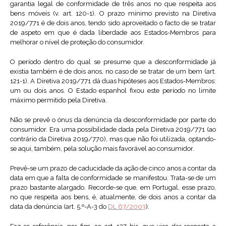
garantia legal de conformidade de três anos no que respeita aos
bens móveis (v. art. 120-1). O prazo mínimo previsto na Diretiva
2019/771 é de dois anos, tendo sido aproveitado o facto de se tratar
de aspeto em que é dada liberdade aos Estados-Membros para
melhorar o nível de proteção do consumidor.
O período dentro do qual se presume que a desconformidade já
existia também é de dois anos, no caso de se tratar de um bem (art.
121-1). A Diretiva 2019/771 dá duas hipóteses aos Estados-Membros:
um ou dois anos. O Estado espanhol fixou este período no limite
máximo permitido pela Diretiva.
Não se prevê o ónus da denúncia da desconformidade por parte do
consumidor. Era uma possibilidade dada pela Diretiva 2019/771 (ao
contrário da Diretiva 2019/770), mas que não foi utilizada, optando-
se aqui, também, pela solução mais favorável ao consumidor.
Prevê-se um prazo de caducidade da ação de cinco anos a contar da
data em que a falta de conformidade se manifestou. Trata-se de um
prazo bastante alargado. Recorde-se que, em Portugal, esse prazo,
no que respeita aos bens, é, atualmente, de dois anos a contar da
data da denúncia (art. 5.º-A-3 do
DL 67/2003
).