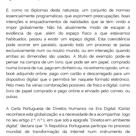
É, como os diplomas desta natureza, um conjunto de normas
essencialmente programáticas, que exprimem preocupações, boas
intenções e enquadramentos de realidades que se têm vindo a
impor globalmente. Não há, atualmente, modo de escapar à
evidência de que, além do espaço físico a que estávamos
habituados, passou a existir um espaço digital. Esta coexistência
pode ocorrer em paralelo, quando todo um processo se passa
exclusivamente num ou noutro mundo, ou em interseção, quando
ambas as dimensões são usadas. A título de exemplo, pode-se
pensar na compra de um livro, que pode ser em papel, comprado
numa livraria de rua, pago em dinheiro ou, no extremo oposto, um e-
book adquirido online, pago com cartão e descarregado para um
dispositivo digital que o permitirá ler naquele formato eletrónico.
Pelo meio, há várias combinações possíveis, de físico e digital, como
livro de papel comprado e pago online e enviado pelo correio, ou
outras.
A Carta Portuguesa de Direitos Humanos na Era Digital (Carta)
reconhece esta globalização, e a necessidade de a acompanhar, logo
no seu artigo 2.º, n.º 1, em que sob a epígrafe “Direitos em ambiente
digital” declara que “A República Portuguesa participa no processo
mundial de transformação da Internet num instrumento de