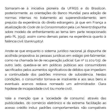
Somaram-se à iniciativa pioneira da UFRGS e do Brasilcon,
posteriormente, as orientações do Banco Mundial para adoção de
normas internas no tratamento ao superendividamento, sem
prejuízo da experiência do direito estrangeiro, já que em França a
atualização do
Code de la Consommation
pela
Lei Neiertz
dispunha
sobre modelo de enfrentamento ao tema (em parte recepcionado
pelo PL 3515), assim como demais países na experiência quanto à
falência civil (
bankruptcy
).
Anote-se que enquanto o sistema jurídico nacional já dispunha de
acolhida propositiva às pessoas jurídicas em estágio pré-falimentar,
como na chamada lei de recuperação judicial (Lei nº 11.101/05), de
outro lado, quedava-se em políticas públicas aos consumidores
sacrificados pelos aumentos significativos de débitos que impediam
a continuidade dos padrões mínimos de subsistência. Nestas
condições, o consumidor tornava-se insolvente e aos seus bens e
eventuais acervos restava nomeado um administrador. Clara
hipótese de incapacidade civil (ou morte civil).
Vale a menção que a ‘sociedade de consumo’, através das
publicidades, do comércio eletrônico e da extrema facilitação ao
acesso crédito induz padrões comportamentais não compatíveis