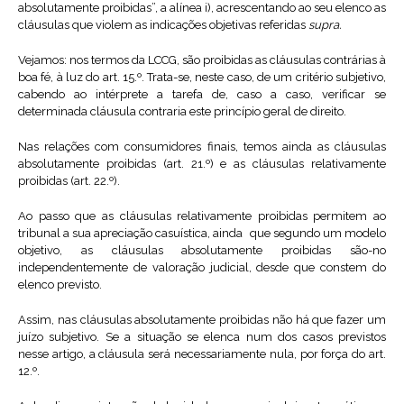
absolutamente proibidas”, a alínea i), acrescentando ao seu elenco as
cláusulas que violem as indicações objetivas referidas
supra.
Vejamos: nos termos da LCCG, são proibidas as cláusulas contrárias à
boa fé, à luz do art. 15.º. Trata-se, neste caso, de um critério subjetivo,
cabendo ao intérprete a tarefa de, caso a caso, verificar se
determinada cláusula contraria este princípio geral de direito.
Nas relações com consumidores finais, temos ainda as cláusulas
absolutamente proibidas (art. 21.º) e as cláusulas relativamente
proibidas (art. 22.º).
Ao passo que as cláusulas relativamente proibidas permitem ao
tribunal a sua apreciação casuística, ainda que segundo um modelo
objetivo, as cláusulas absolutamente proibidas são-no
independentemente de valoração judicial, desde que constem do
elenco previsto.
Assim, nas cláusulas absolutamente proibidas não há que fazer um
juízo subjetivo. Se a situação se elenca num dos casos previstos
nesse artigo, a cláusula será necessariamente nula, por força do art.
12.º.