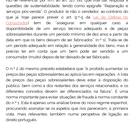
Faz-se referência, por fim, ao art. 127 bis, que visa dar resposta a
questões de sustentabilidade, tendo como epígrafe “Reparação e
serviços pós-venda”. O produtor (e não o vendedor, ao contrário do
que já hoje parece prever o art. 9.º-5 da
Lei de Defesa do
Consumidor
) tem de “assegurar, em qualquer caso, a
disponibilidade de um serviço técnico adequado e de peças
sobressalentes durante um período mínimo de dez anos a partir da
data em que os bens deixam de ser fabricados” (n.º 1). Trata-se de
um período adequado em relação à generalidade dos bens, mas é
preciso ter em conta que um bem pode ser vendido a um
consumidor (muito) depois de ter deixado de ser fabricado.
O n.º 2 do mesmo preceito estabelece que “é proibido aumentar os
preços das peças sobressalentes ao aplicá-las em reparações. A lista
de preços das peças sobressalentes deve estar à disposição do
público, bem como a dos restantes dos serviços relacionados, e os
diferentes conceitos devem ser diferenciados na fatura”. É uma
norma importante para evitar situações de fraude à norma constante
do n.º 1. Esta é apenas uma análise breve do novo regime espanhol,
procurando assinalar-se os aspetos que nos pareceram, à primeira
vista, mais relevantes, também numa perspetiva de ligação ao
direito português.