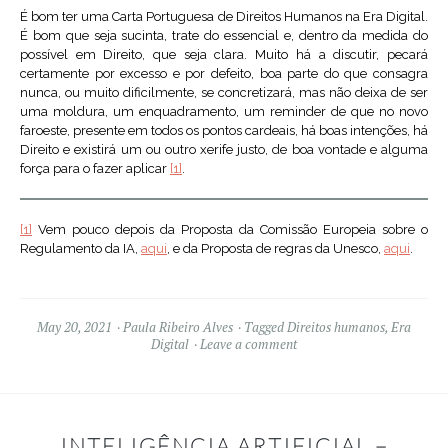
É bom ter uma Carta Portuguesa de Direitos Humanos na Era Digital.
É bom que seja sucinta, trate do essencial e, dentro da medida do
possível em Direito, que seja clara. Muito há a discutir, pecará
certamente por excesso e por defeito, boa parte do que consagra
nunca, ou muito dificilmente, se concretizará, mas não deixa de ser
uma moldura, um enquadramento, um reminder de que no novo
faroeste, presente em todos os pontos cardeais, há boas intenções, há
Direito e existirá um ou outro xerife justo, de boa vontade e alguma
força para o fazer aplicar
[1]
.
[1]
Vem pouco depois da Proposta da Comissão Europeia sobre o
Regulamento da IA,
aqui
, e da Proposta de regras da Unesco,
aqui
.
May 20, 2021
Paula Ribeiro Alves
Tagged
Direitos humanos
,
Era
Digital
Leave a comment
INTELIGÊNCIA ARTIFICIAL –