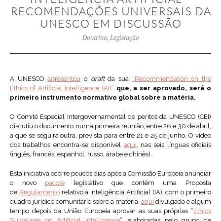
RECOMENDAÇÕES UNIVERSAIS DA
UNESCO EM DISCUSSÃO
Doutrina
,
Legislação
A UNESCO
apresentou
o
draft
da sua
“Recommendation on the
Ethics of Artificial Intelligence (AI)”
que, a ser aprovado, será o
primeiro instrumento normativo global sobre a matéria.
O Comité Especial Intergovernamental de peritos da UNESCO (CEI)
discutiu o documento numa primeira reunião, entre 26 e 30 de abril,
a que se seguirá outra, prevista para entre 21 e 25 de junho. O vídeo
dos trabalhos encontra-se disponível
aqui
, nas seis línguas oficiais
(inglês, francês, espanhol, russo, árabe e chinês).
Esta iniciativa ocorre poucos dias após a Comissão Europeia anunciar
o novo
pacote
legislativo que contém uma Proposta
de
Regulamento
relativo à Inteligência Artificial (IA), com o primeiro
quadro jurídico comunitário sobre a matéria,
aqui
divulgado e algum
tempo depois da União Europeia aprovar as suas próprias “
Ethics
Guidelines on Artificial Intelligence
”, elaboradas pelo grupo de