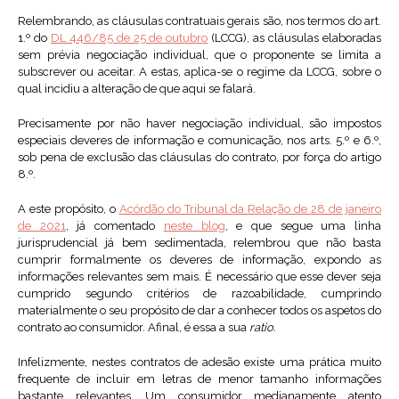
Relembrando, as cláusulas contratuais gerais são, nos termos do art.
1.º do
DL 446/85 de 25 de outubro
(LCCG), as cláusulas elaboradas
sem prévia negociação individual, que o proponente se limita a
subscrever ou aceitar. A estas, aplica-se o regime da LCCG, sobre o
qual incidiu a alteração de que aqui se falará.
Precisamente por não haver negociação individual, são impostos
especiais deveres de informação e comunicação, nos arts. 5.º e 6.º,
sob pena de exclusão das cláusulas do contrato, por força do artigo
8.º.
A este propósito, o
Acórdão do Tribunal da Relação de 28 de janeiro
de 2021
, já comentado
neste blog
, e que segue uma linha
jurisprudencial já bem sedimentada, relembrou que não basta
cumprir formalmente os deveres de informação, expondo as
informações relevantes sem mais. É necessário que esse dever seja
cumprido segundo critérios de razoabilidade, cumprindo
materialmente o seu propósito de dar a conhecer todos os aspetos do
contrato ao consumidor. Afinal, é essa a sua
ratio.
Infelizmente, nestes contratos de adesão existe uma prática muito
frequente de incluir em letras de menor tamanho informações
bastante relevantes. Um consumidor medianamente atento