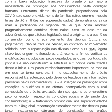
com a baixa educação financeira do brasileiro, por isso a
necessidade de promoção aos consumidores nesta condição
humana. Entretanto, diante da pandemia proporcionada pela
COVID-19 o superendividamento de famílias sofreu enorme impacto
(mais de 30 milhões de superendividados) demonstrando ainda
mais a pertinência da vigência de lei que possa resolver
pragmaticamente conflitos deste naipe. Sem se descurar da
advertência de que a futura legislação está a exigir tanto a boa-fé do
consumidor como o adimplemento dos débitos (cultura do
pagamento). Não se trata de perdão, ao contrário: adimplemento
solidário, com a repactuação das dívidas. Como o PL 3515 (agora
1805) teve origem no Senado para lá retorna, a fim de verificar as
modificações introduzidas pelos deputados, as quais, contudo, são
pontuais e não desnaturam a estrutura e funcionalidade fixadas
desde o início. Um passo verdadeiramente importante, na medida
em que se torna concreto: i – o estabelecimento do crédito
responsável (caracterizado pelo dever de lealdade nas informações
prestadas pelos intermediários); ii – a inserção de prevenção (com
vedações publicitárias e de ofertas incompatíveis com a real
composição do crédito; avaliação do risco quanto ao empréstimo
pelo fornecedor; respeito às condições sociais e de saúde dos
consumidores); iii – tratamento promocional aos superendividados
(com reunião global, repactuação e escalonamento dos débitos, para
tanto, instalando-se câmaras de conciliação nos órgãos