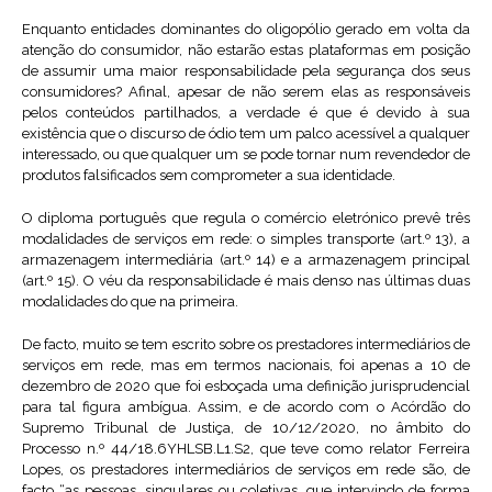
Enquanto entidades dominantes do oligopólio gerado em volta da
atenção do consumidor, não estarão estas plataformas em posição
de assumir uma maior responsabilidade pela segurança dos seus
consumidores? Afinal, apesar de não serem elas as responsáveis
pelos conteúdos partilhados, a verdade é que é devido à sua
existência que o discurso de ódio tem um palco acessível a qualquer
interessado, ou que qualquer um se pode tornar num revendedor de
produtos falsificados sem comprometer a sua identidade.
O diploma português que regula o comércio eletrónico prevê três
modalidades de serviços em rede: o simples transporte (art.º 13), a
armazenagem intermediária (art.º 14) e a armazenagem principal
(art.º 15). O véu da responsabilidade é mais denso nas últimas duas
modalidades do que na primeira.
De facto, muito se tem escrito sobre os prestadores intermediários de
serviços em rede, mas em termos nacionais, foi apenas a 10 de
dezembro de 2020 que foi esboçada uma definição jurisprudencial
para tal figura ambígua. Assim, e de acordo com o Acórdão do
Supremo Tribunal de Justiça, de 10/12/2020, no âmbito do
Processo n.º 44/18.6YHLSB.L1.S2, que teve como relator Ferreira
Lopes, os prestadores intermediários de serviços em rede são, de
facto “as pessoas, singulares ou coletivas, que intervindo de forma