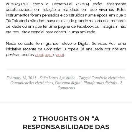
2000/31/CE como o Decreto-Lei 7/2004 estão largamente
desatualizados em relação à realidade em que vivemos. Estes
instrumentos foram pensados e construídos numa época em que o
Tik Tok ainda não dominava os dias de grande maioria dos menores
de idade ou em que ter uma página de Facebook ou Instagram não
era requisito essencial para construir uma amizade.
Neste contexto, tem grande relevo o Digital Services Act, uma
iniciativa recente da Comissão Europeia, já analisada por nós em
posts
anteriores:
aqui
,
aqui
e
aqui
.
February 18, 2021
Sofia Lopes Agostinho
Tagged
Comércio eletrónico
,
Comunicações eletrónicas
,
Consumo digital
,
Plataformas digitais
2
Comments
2 THOUGHTS ON “
A
RESPONSABILIDADE DAS