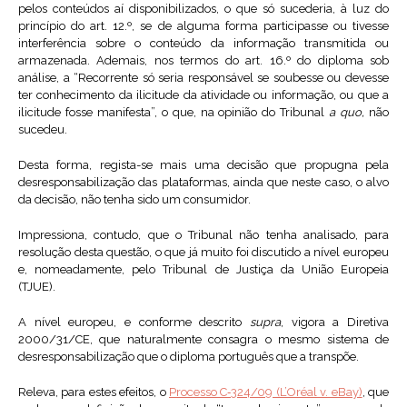
pelos conteúdos aí disponibilizados, o que só sucederia, à luz do
princípio do art. 12.º, se de alguma forma participasse ou tivesse
interferência sobre o conteúdo da informação transmitida ou
armazenada. Ademais, nos termos do art. 16.º do diploma sob
análise, a “Recorrente só seria responsável se soubesse ou devesse
ter conhecimento da ilicitude da atividade ou informação, ou que a
ilicitude fosse manifesta”, o que, na opinião do Tribunal
a quo,
não
sucedeu.
Desta forma, regista-se mais uma decisão que propugna pela
desresponsabilização das plataformas, ainda que neste caso, o alvo
da decisão, não tenha sido um consumidor.
Impressiona, contudo, que o Tribunal não tenha analisado, para
resolução desta questão, o que já muito foi discutido a nível europeu
e, nomeadamente, pelo Tribunal de Justiça da União Europeia
(TJUE).
A nível europeu, e conforme descrito
supra
, vigora a Diretiva
2000/31/CE, que naturalmente consagra o mesmo sistema de
desresponsabilização que o diploma português que a transpõe.
Releva, para estes efeitos, o
Processo C‑324/09 (L’Oréal v. eBay)
, que