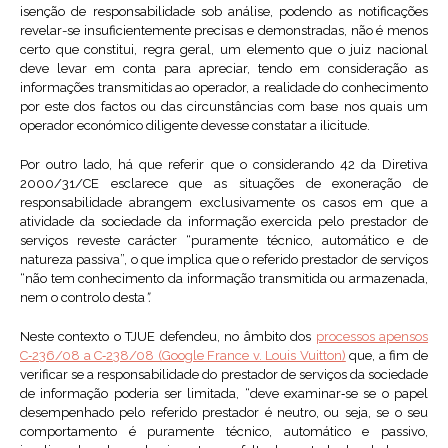
isenção de responsabilidade sob análise, podendo as notificações
revelar-se insuficientemente precisas e demonstradas, não é menos
certo que constitui, regra geral, um elemento que o juiz nacional
deve levar em conta para apreciar, tendo em consideração as
informações transmitidas ao operador, a realidade do conhecimento
por este dos factos ou das circunstâncias com base nos quais um
operador económico diligente devesse constatar a ilicitude.
Por outro lado, há que referir que o considerando 42 da Diretiva
2000/31/CE esclarece que as situações de exoneração de
responsabilidade abrangem exclusivamente os casos em que a
atividade da sociedade da informação exercida pelo prestador de
serviços reveste carácter “puramente técnico, automático e de
natureza passiva”, o que implica que o referido prestador de serviços
“não tem conhecimento da informação transmitida ou armazenada,
nem o controlo desta
”.
Neste contexto o TJUE defendeu, no âmbito dos
processos apensos
C‑236/08 a C‑238/08 (Google France v. Louis Vuitton)
que, a fim de
verificar se a responsabilidade do prestador de serviços da sociedade
de informação poderia ser limitada, “deve examinar‑se se o papel
desempenhado pelo referido prestador é neutro, ou seja, se o seu
comportamento é puramente técnico, automático e passivo,