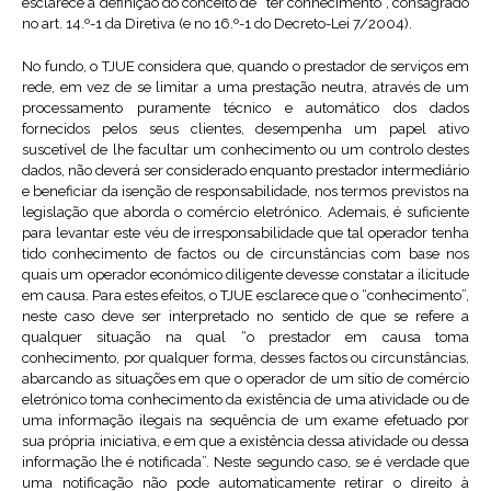
esclarece a definição do conceito de “ter conhecimento”, consagrado
no art. 14.º-1 da Diretiva (e no 16.º-1 do Decreto-Lei 7/2004).
No fundo, o TJUE considera que, quando o prestador de serviços em
rede, em vez de se limitar a uma prestação neutra, através de um
processamento puramente técnico e automático dos dados
fornecidos pelos seus clientes, desempenha um papel ativo
suscetível de lhe facultar um conhecimento ou um controlo destes
dados, não deverá ser considerado enquanto prestador intermediário
e beneficiar da isenção de responsabilidade, nos termos previstos na
legislação que aborda o comércio eletrónico. Ademais, é suficiente
para levantar este véu de irresponsabilidade que tal operador tenha
tido conhecimento de factos ou de circunstâncias com base nos
quais um operador económico diligente devesse constatar a ilicitude
em causa. Para estes efeitos, o TJUE esclarece que o “conhecimento”,
neste caso deve ser interpretado no sentido de que se refere a
qualquer situação na qual “o prestador em causa toma
conhecimento, por qualquer forma, desses factos ou circunstâncias,
abarcando as situações em que o operador de um sítio de comércio
eletrónico toma conhecimento da existência de uma atividade ou de
uma informação ilegais na sequência de um exame efetuado por
sua própria iniciativa, e em que a existência dessa atividade ou dessa
informação lhe é notificada”. Neste segundo caso, se é verdade que
uma notificação não pode automaticamente retirar o direito à