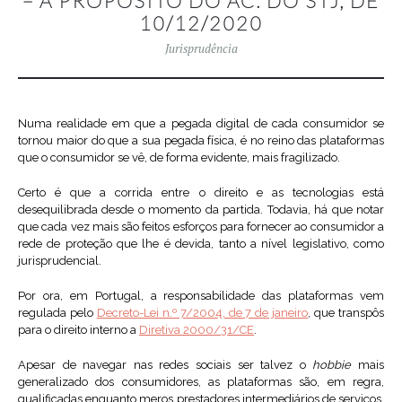
– A PROPÓSITO DO AC. DO STJ, DE
10/12/2020
Jurisprudência
Numa realidade em que a pegada digital de cada consumidor se
tornou maior do que a sua pegada física, é no reino das plataformas
que o consumidor se vê, de forma evidente, mais fragilizado.
Certo é que a corrida entre o direito e as tecnologias está
desequilibrada desde o momento da partida. Todavia, há que notar
que cada vez mais são feitos esforços para fornecer ao consumidor a
rede de proteção que lhe é devida, tanto a nível legislativo, como
jurisprudencial.
Por ora, em Portugal, a responsabilidade das plataformas vem
regulada pelo
Decreto-Lei n.º 7/2004, de 7 de janeiro
, que transpôs
para o direito interno a
Diretiva 2000/31/CE
.
Apesar de navegar nas redes sociais ser talvez o
hobbie
mais
generalizado dos consumidores, as plataformas são, em regra,
qualificadas enquanto meros prestadores intermediários de serviços,