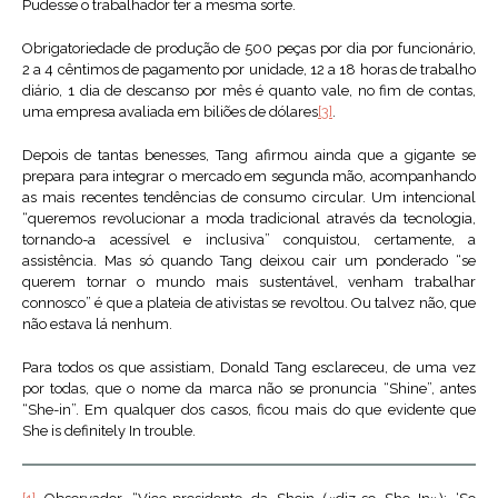
Pudesse o trabalhador ter a mesma sorte.
Obrigatoriedade de produção de 500 peças por dia por funcionário,
2 a 4 cêntimos de pagamento por unidade, 12 a 18 horas de trabalho
diário, 1 dia de descanso por mês é quanto vale, no fim de contas,
uma empresa avaliada em biliões de dólares
[3]
.
Depois de tantas benesses, Tang afirmou ainda que a gigante se
prepara para integrar o mercado em segunda mão, acompanhando
as mais recentes tendências de consumo circular. Um intencional
“queremos revolucionar a moda tradicional através da tecnologia,
tornando-a acessível e inclusiva” conquistou, certamente, a
assistência. Mas só quando Tang deixou cair um ponderado “se
querem tornar o mundo mais sustentável, venham trabalhar
connosco” é que a plateia de ativistas se revoltou. Ou talvez não, que
não estava lá nenhum.
Para todos os que assistiam, Donald Tang esclareceu, de uma vez
por todas, que o nome da marca não se pronuncia “Shine”, antes
“She-in”. Em qualquer dos casos, ficou mais do que evidente que
She is definitely In trouble.