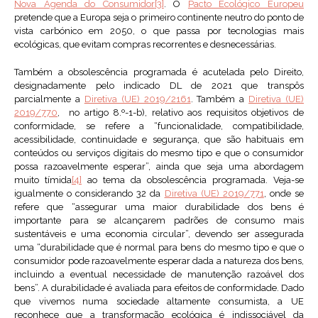
Nova Agenda do Consumidor
[3]
. O
Pacto Ecológico Europeu
pretende que a Europa seja o primeiro continente neutro do ponto de
vista carbónico em 2050, o que passa por tecnologias mais
ecológicas, que evitam compras recorrentes e desnecessárias.
Também a obsolescência programada é acutelada pelo Direito,
designadamente pelo indicado DL de 2021 que transpôs
parcialmente a
Diretiva (UE) 2019/2161
. Também a
Diretiva (UE)
2019/770
, no artigo 8.º-1-b), relativo aos requisitos objetivos de
conformidade, se refere a “funcionalidade, compatibilidade,
acessibilidade, continuidade e segurança, que são habituais em
conteúdos ou serviços digitais do mesmo tipo e que o consumidor
possa razoavelmente esperar”, ainda que seja uma abordagem
muito tímida
[4]
ao tema da obsolescência programada. Veja-se
igualmente o considerando 32 da
Diretiva (UE) 2019/771
, onde se
refere que “assegurar uma maior durabilidade dos bens é
importante para se alcançarem padrões de consumo mais
sustentáveis e uma economia circular”, devendo ser assegurada
uma “durabilidade que é normal para bens do mesmo tipo e que o
consumidor pode razoavelmente esperar dada a natureza dos bens,
incluindo a eventual necessidade de manutenção razoável dos
bens”. A durabilidade é avaliada para efeitos de conformidade. Dado
que vivemos numa sociedade altamente consumista, a UE
reconhece que a transformação ecológica é indissociável da