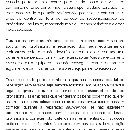
período posterior. Isto ocorre porque, do ponto de vista do
comportamento do consumidor, a sua disponibilidade para aderir a
este processo de reparação
self-service
pode variar consoante se
encontre dentro ou fora do período de responsabilidade do
profissional, no limite, mostrando mais ou menos resistência a estas
novas soluções.
Durante os primeiros três anos, os consumidores podem sempre
solicitar ao profissional a reparação dos seus equipamentos
eletrónicos, pelo que não deverão tender a optar por adquirir,
durante esse período, um kit de reparação
self-service
e correr o
risco de abrir o equipamento e não conseguir reparar ou cometer
algum erro e danificar ainda mais o seu equipamento eletrónico.
Esse risco existe porque, embora a garantia associada aos kit de
reparação
self-service
seja sempre adicional em relação à garantia
legal originária durante o período de responsabilidade do
profissional, as empresas que venderam os bens podem não querer
assumir a responsabilidade por erros que os consumidores possam
cometer durante a reparação
self-service
, se não estiverem
diretamente relacionadas com aspetos sob o controlo desses
profissionais, por exemplo, defeitos nas ferramentas ou instruções
deficientes ou insuficientes. Note-se que embora os kits de reparação
self-service
possuam uma garantia própria, esta deverá apenas