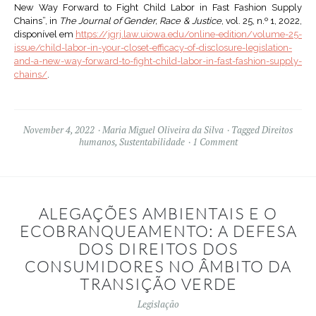
New Way Forward to Fight Child Labor in Fast Fashion Supply
Chains”, in
The Journal of Gender, Race & Justice
, vol. 25, n.º 1, 2022,
disponível em
https://jgrj.law.uiowa.edu/online-edition/volume-25-
issue/child-labor-in-your-closet-efficacy-of-disclosure-legislation-
and-a-new-way-forward-to-fight-child-labor-in-fast-fashion-supply-
chains/
.
November 4, 2022
Maria Miguel Oliveira da Silva
Tagged
Direitos
humanos
,
Sustentabilidade
1 Comment
ALEGAÇÕES AMBIENTAIS E O
ECOBRANQUEAMENTO: A DEFESA
DOS DIREITOS DOS
CONSUMIDORES NO ÂMBITO DA
TRANSIÇÃO VERDE
Legislação