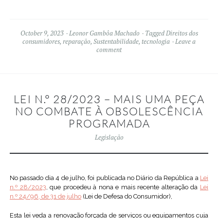
October 9, 2023
Leonor Gambôa Machado
Tagged
Direitos dos
consumidores
,
reparação
,
Sustentabilidade
,
tecnologia
Leave a
comment
LEI N.º 28/2023 – MAIS UMA PEÇA
NO COMBATE À OBSOLESCÊNCIA
PROGRAMADA
Legislação
No passado dia 4 de julho, foi publicada no Diário da República a
Lei
n.º 28/2023
, que procedeu à nona e mais recente alteração da
Lei
n.º 24/96, de 31 de julho
(Lei de Defesa do Consumidor),
Esta lei veda a renovação forçada de serviços ou equipamentos cuja