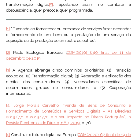
transformação digital
[5]
, apostando assim no combate à
obsolescência, quer precoce, quer programada.
[1]
“É vedado ao fornecedor ou prestador de serviços fazer depender
o fornecimento de um bem ou a prestação de um serviço da
aquisição ou da prestação de um outro ou outros”.
[2]
Pacto Ecológico Europeu [
COM(2019) 640 final de 11 de
dezembro de 2019
].
[3]
A Agenda abrange cinco domínios prioritários: (1) Transição
ecológica; (2) Transformação digital; (3) Reparação e aplicação dos
direitos dos consumidores; (4) Necessidades específicas de
determinados grupos de consumidores; e (5) Cooperação
internacional.
[4]
Jorge Morais Carvalho, “Venda de Bens de Consumo e
Fornecimento de Conteúdos e Serviços Digitais – As Diretivas
2019/771 e 2019/770 e o seu Impacto no Direito Português”, in
Revista Electrónica de Direito, n.º 3, 2019
, p. 76.
[5]
Construir o futuro digital da Europa [
COM(2020) 67 final de 19 de