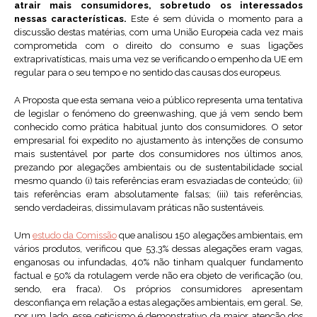
atrair mais consumidores, sobretudo os interessados
nessas características.
Este é sem dúvida o momento para a
discussão destas matérias, com uma União Europeia cada vez mais
comprometida com o direito do consumo e suas ligações
extraprivatísticas, mais uma vez se verificando o empenho da UE em
regular para o seu tempo e no sentido das causas dos europeus.
A Proposta que esta semana veio a público representa uma tentativa
de legislar o fenómeno do greenwashing, que já vem sendo bem
conhecido como prática habitual junto dos consumidores. O setor
empresarial foi expedito no ajustamento às intenções de consumo
mais sustentável por parte dos consumidores nos últimos anos,
prezando por alegações ambientais ou de sustentabilidade social
mesmo quando (i) tais referências eram esvaziadas de conteúdo; (ii)
tais referências eram absolutamente falsas; (iii) tais referências,
sendo verdadeiras, dissimulavam práticas não sustentáveis.
Um
estudo da Comissão
que analisou 150 alegações ambientais, em
vários produtos, verificou que 53,3% dessas alegações eram vagas,
enganosas ou infundadas, 40% não tinham qualquer fundamento
factual e 50% da rotulagem verde não era objeto de verificação (ou,
sendo, era fraca). Os próprios consumidores apresentam
desconfiança em relação a estas alegações ambientais, em geral. Se,
por um lado, esse ceticismo é demonstrativo da maior atenção dos