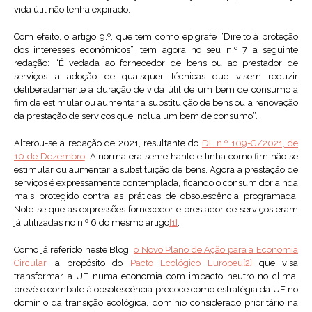
vida útil não tenha expirado.
Com efeito, o artigo 9.º, que tem como epígrafe “Direito à proteção
dos interesses económicos”, tem agora no seu n.º 7 a seguinte
redação: “É vedada ao fornecedor de bens ou ao prestador de
serviços a adoção de quaisquer técnicas que visem reduzir
deliberadamente a duração de vida útil de um bem de consumo a
fim de estimular ou aumentar a substituição de bens ou a renovação
da prestação de serviços que inclua um bem de consumo”.
Alterou-se a redação de 2021, resultante do
DL n.º 109-G/2021, de
10 de Dezembro
. A norma era semelhante e tinha como fim não se
estimular ou aumentar a substituição de bens. Agora a prestação de
serviços é expressamente contemplada, ficando o consumidor ainda
mais protegido contra as práticas de obsolescência programada.
Note-se que as expressões fornecedor e prestador de serviços eram
já utilizadas no n.º 6 do mesmo artigo
[1]
.
Como já referido neste Blog,
o Novo Plano de Ação para a Economia
Circular
, a propósito do
Pacto Ecológico Europeu
[2]
que visa
transformar a UE numa economia com impacto neutro no clima,
prevê o combate à obsolescência precoce como estratégia da UE no
domínio da transição ecológica, domínio considerado prioritário na