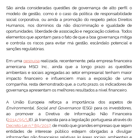
São ainda consideradas questões de governança de alto perfil o
modelo de gestão, como é o caso da política de responsabilidade
social corporativa, ou ainda a promoção do respeito pelos Direitos
Humanos, nos domínios da não discriminação e igualdade de
oportunidades, liberdade de associação e negociação coletiva. Todos
elementos que apontam para o fato de que a boa governança mitiga
e controla os riscos para evitar má gestão, escândalo potencial e
sanções regulatórias.
Em uma
pesquisa
realizada, recentemente, pela empresa financeira
americana MSCI Inc., ainda que a longo prazo as questões
ambientais e sociais agregadas ao setor empresarial tenham maior
impacto financeiro e influenciem mais a exposição de uma
companhia, resta demonstrado que, a curto prazo, os indicadores de
governança apresentam os melhores resultados a nível financeiro.
A União Europeia reforça a importância dos aspetos de
Environmental, Social and Governance
(ESG) para os investidores,
ao promover a Diretiva de Informação Não Financeira
(
2014/95/U
E), já transposta para a legislação portuguesa através do
Decreto-Lei n.º 89/2017
, de modo que grandes empresas que sejam
entidades de interesse público estejam obrigadas a divulgar
informações não financeiras relativas às áreas sociais, ambientais e