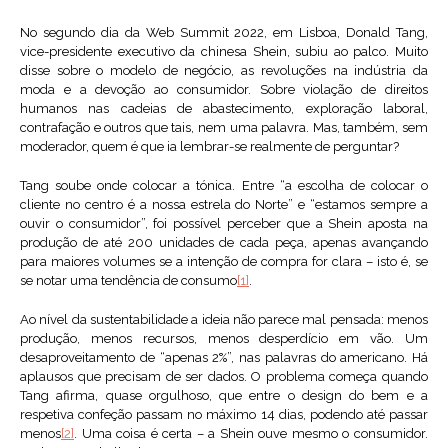
No segundo dia da Web Summit 2022, em Lisboa, Donald Tang,
vice-presidente executivo da chinesa Shein, subiu ao palco. Muito
disse sobre o modelo de negócio, as revoluções na indústria da
moda e a devoção ao consumidor. Sobre violação de direitos
humanos nas cadeias de abastecimento, exploração laboral,
contrafação e outros que tais, nem uma palavra. Mas, também, sem
moderador, quem é que ia lembrar-se realmente de perguntar?
Tang soube onde colocar a tónica. Entre “a escolha de colocar o
cliente no centro é a nossa estrela do Norte” e “estamos sempre a
ouvir o consumidor”, foi possível perceber que a Shein aposta na
produção de até 200 unidades de cada peça, apenas avançando
para maiores volumes se a intenção de compra for clara – isto é, se
se notar uma tendência de consumo
[1]
.
Ao nível da sustentabilidade a ideia não parece mal pensada: menos
produção, menos recursos, menos desperdício em vão. Um
desaproveitamento de “apenas 2%”, nas palavras do americano. Há
aplausos que precisam de ser dados. O problema começa quando
Tang afirma, quase orgulhoso, que entre o design do bem e a
respetiva confeção passam no máximo 14 dias, podendo até passar
menos
[2]
. Uma coisa é certa – a Shein ouve mesmo o consumidor.