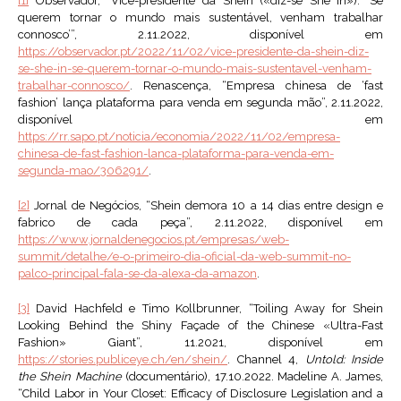
[1]
Observador, “Vice-presidente da Shein («diz-se She In»): ‘Se
querem tornar o mundo mais sustentável, venham trabalhar
connosco’”, 2.11.2022, disponível em
https://observador.pt/2022/11/02/vice-presidente-da-shein-diz-
se-she-in-se-querem-tornar-o-mundo-mais-sustentavel-venham-
trabalhar-connosco/
. Renascença, “Empresa chinesa de ‘fast
fashion’ lança plataforma para venda em segunda mão”, 2.11.2022,
disponível em
https://rr.sapo.pt/noticia/economia/2022/11/02/empresa-
chinesa-de-fast-fashion-lanca-plataforma-para-venda-em-
segunda-mao/306291/
.
[2]
Jornal de Negócios, “Shein demora 10 a 14 dias entre design e
fabrico de cada peça”, 2.11.2022, disponível em
https://www.jornaldenegocios.pt/empresas/web-
summit/detalhe/e-o-primeiro-dia-oficial-da-web-summit-no-
palco-principal-fala-se-da-alexa-da-amazon
.
[3]
David Hachfeld e Timo Kollbrunner, “Toiling Away for Shein
Looking Behind the Shiny Façade of the Chinese «Ultra-Fast
Fashion» Giant”, 11.2021, disponível em
https://stories.publiceye.ch/en/shein/
. Channel 4,
Untold: Inside
the Shein Machine
(documentário), 17.10.2022. Madeline A. James,
“Child Labor in Your Closet: Efficacy of Disclosure Legislation and a