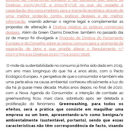
Diretivas 2005/29/CE e 2011/83/UE no que diz respeito à
capacitação dos consumidores para a transição ecológica através de
uma melhor proteção contra práticas desleais e de melhor
informação
, visando adensar o regime legal e complementar as
propostas de alteração à
Diretiva relativa às práticas comerciais
desleais
. Além da Green Claims Directive, também no passado dia
22 de março foi divulgada a
Proposta de Diretiva do Parlamento
Europeu e do Conselho sobre as regras comuns para a promoção da
reparação de bens e que propõe alterar o Regulamento n.º
2017/2394 e as Diretivas 2019/771 e 2020/1828
.
O mote da sustentabilidade no consumo já tinha sido dado em 2019,
um ano mais longínquo do que há 4 anos atrás, com o Pacto
Ecológico Europeu. A perspetiva de que o consumidor é também ele
uma parte ativa na causa ambiental conheceu oficialmente a luz do
dia há já quase meia década. Muitos anos depois, no final de 2020,
com a Nova Agenda do Consumidor, a intenção de combate ao
greenwashing ficou mais clara, sobretudo após ser detetada a
proliferação do fenómeno.
Greenwashing, para todos os
efeitos, será a prática que consiste em maquilhar uma
empresa ou um bem, apresentando-a/o como benigna/o
ambientalmente (sustentável, portanto), sendo que essas
características não têm correspondência de facto, visando