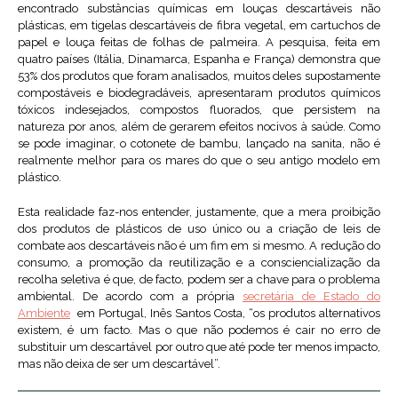
encontrado substâncias químicas em louças descartáveis não
plásticas, em tigelas descartáveis de fibra vegetal, em cartuchos de
papel e louça feitas de folhas de palmeira. A pesquisa, feita em
quatro países (Itália, Dinamarca, Espanha e França) demonstra que
53% dos produtos que foram analisados, muitos deles supostamente
compostáveis e biodegradáveis, apresentaram produtos químicos
tóxicos indesejados, compostos fluorados, que persistem na
natureza por anos, além de gerarem efeitos nocivos à saúde. Como
se pode imaginar, o cotonete de bambu, lançado na sanita, não é
realmente melhor para os mares do que o seu antigo modelo em
plástico.
Esta realidade faz-nos entender, justamente, que a mera proibição
dos produtos de plásticos de uso único ou a criação de leis de
combate aos descartáveis não é um fim em si mesmo. A redução do
consumo, a promoção da reutilização e a consciencialização da
recolha seletiva é que, de facto, podem ser a chave para o problema
ambiental. De acordo com a própria
secretária de Estado do
Ambiente
em Portugal, Inês Santos Costa, “os produtos alternativos
existem, é um facto. Mas o que não podemos é cair no erro de
substituir um descartável por outro que até pode ter menos impacto,
mas não deixa de ser um descartável”.