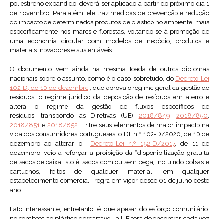
poliestireno expandido, deverá ser aplicado a partir do próximo dia 1
de novembro. Para além, ele traz medidas de prevenção e redução
do impacto de determinados produtos de plástico no ambiente, mais
especificamente nos mares e florestas, voltando-se à promoção de
uma economia circular com modelos de negócio, produtos e
materiais inovadores e sustentáveis.
O documento vem ainda na mesma toada de outros diplomas
nacionais sobre o assunto, como é o caso, sobretudo, do
Decreto-Lei
102-D, de 10 de dezembro
, que aprova o regime geral da gestão de
resíduos, o regime jurídico da deposição de resíduos em aterro e
altera o regime da gestão de fluxos específicos de
resíduos, transpondo as Diretivas (UE)
2018/849
,
2018/850
,
2018/851
e
2018/852
. Entre seus elementos de maior impacto na
vida dos consumidores portugueses, o DL n.º 102-D/2020, de 10 de
dezembro ao alterar o
Decreto-Lei n.º 152-D/2017
, de 11 de
dezembro, veio a reforçar a proibição da “disponibilização gratuita
de sacos de caixa, isto é, sacos com ou sem pega, incluindo bolsas e
cartuchos, feitos de qualquer material, em qualquer
estabelecimento comercial”, regra em vigor desde 01 de julho deste
ano.
Fato interessante, entretanto, é que apesar do esforço comunitário
no combate ao plástico descartável, a UE terá de encontrar cada vez