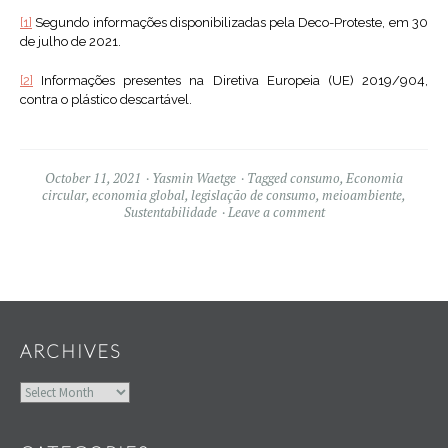
[1]
Segundo informações disponibilizadas pela Deco-Proteste, em 30
de julho de 2021.
[2]
Informações presentes na Diretiva Europeia (UE) 2019/904,
contra o plástico descartável.
October 11, 2021
Yasmin Waetge
Tagged
consumo
,
Economia
circular
,
economia global
,
legislação de consumo
,
meioambiente
,
Sustentabilidade
Leave a comment
Widgets
ARCHIVES
Archives