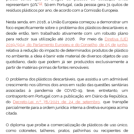
[2]
representam 50%”
. Só em Portugal, cada pessoa gera 31 quilos de
resíduos plásticos por ano, de acordo com a Comissão Europeia.
Nesta senda, em 2018, a União Europeia começou a demonstrar um
foco especificamente sobre o problema dos plásticos descartáveis e,
desde então, tem trabalhado ativamente com um robusto plano
para reduzir sua utilização até 2026. Por meio da
Diretiva (UE)
2019/904, do Parlamento Europeu e do Conselho, de 05 de junho
,
relativa à redução do impacto de determinados produtos de plástico
no ambiente, a ideia é banir este material de diversos objetos de uso
quotidiano, dado que podem já ser produzidos exclusivamente a
partir de matérias-primas de fontes renováveis.
O problema dos plásticos descartáveis, que assistiu a um admirável
crescimento nos últimos dois anos em razão das questões sanitárias
associadas à pandemia de COVID-19, teve, entretanto, um
contraponto em Portugal com a publicação, em Diário da República,
do
Decreto-Lei n.º 78/2021 de 24 de setembro
, que transpõe
parcialmente para a ordem jurídica interna a diretiva europeia acima
citada.
O diploma que proíbe a comercialização de plásticos de uso único,
como cotonetes, talheres, pratos, palhinhas ou recipientes de