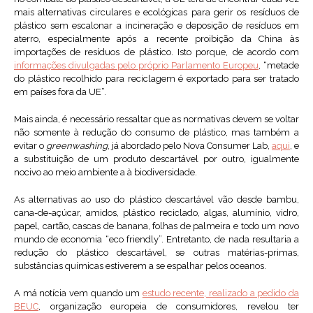
mais alternativas circulares e ecológicas para gerir os resíduos de
plástico sem escalonar a incineração e deposição de resíduos em
aterro, especialmente após a recente proibição da China às
importações de resíduos de plástico. Isto porque, de acordo com
informações divulgadas pelo próprio Parlamento Europeu
, “metade
do plástico recolhido para reciclagem é exportado para ser tratado
em países fora da UE”.
Mais ainda, é necessário ressaltar que as normativas devem se voltar
não somente à redução do consumo de plástico, mas também a
evitar o
greenwashing
, já abordado pelo Nova Consumer Lab,
aqui
, e
a substituição de um produto descartável por outro, igualmente
nocivo ao meio ambiente a à biodiversidade.
As alternativas ao uso do plástico descartável vão desde bambu,
cana-de-açúcar, amidos, plástico reciclado, algas, alumínio, vidro,
papel, cartão, cascas de banana, folhas de palmeira e todo um novo
mundo de economia “eco friendly”. Entretanto, de nada resultaria a
redução do plástico descartável, se outras matérias-primas,
substâncias químicas estiverem a se espalhar pelos oceanos.
A má notícia vem quando um
estudo recente, realizado a pedido da
BEUC
, organização europeia de consumidores, revelou ter