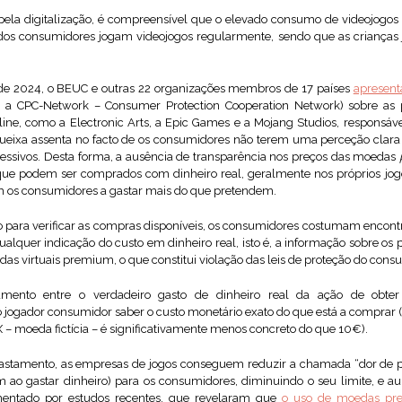
la digitalização, é compreensível que o elevado consumo de videojogos 
dos consumidores jogam videojogos regularmente, sendo que as criança
de 2024, o BEUC e outras 22 organizações membros de 17 países
apresent
a CPC-Network – Consumer Protection Cooperation Network) sobre as pr
line, como a Electronic Arts, a Epic Games e a Mojang Studios, responsáv
queixa assenta no facto de os consumidores não terem uma perceção clara do
cessivos. Desta forma, a ausência de transparência nos preços das moedas
que podem ser comprados com dinheiro real, geralmente nos próprios jo
m os consumidores a gastar mais do que pretendem.
ogo para verificar as compras disponíveis, os consumidores costumam encon
ualquer indicação do custo em dinheiro real, isto é, a informação sobre os p
s virtuais premium, o que constitui violação das leis de proteção do cons
iamento entre o verdadeiro gasto de dinheiro real da ação de obte
o jogador consumidor saber o custo monetário exato do que está a comprar (
– moeda fictícia – é significativamente menos concreto do que 10€).
stamento, as empresas de jogos conseguem reduzir a chamada “dor de pa
 ao gastar dinheiro) para os consumidores, diminuindo o seu limite, e 
mentado por estudos recentes, que revelaram que
o uso de moedas pr