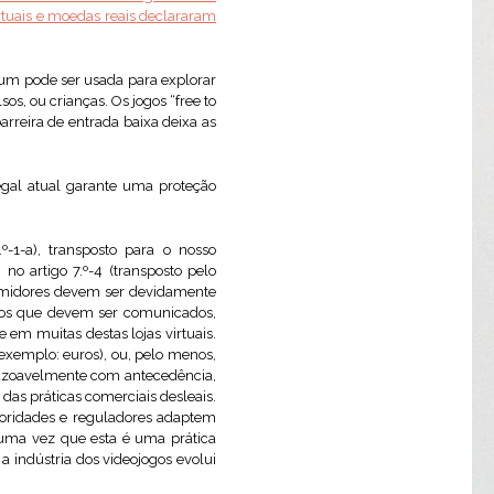
tuais e moedas reais declararam
um pode ser usada para explorar
s, ou crianças. Os jogos “free to
arreira de entrada baixa deixa as
egal atual garante uma proteção
.º-1-a), transposto para o nosso
 no artigo 7.º-4 (transposto pelo
sumidores devem ser devidamente
ados que devem ser comunicados,
 em muitas destas lojas virtuais.
exemplo: euros), ou, pelo menos,
razoavelmente com antecedência,
das práticas comerciais desleais.
utoridades e reguladores adaptem
 uma vez que esta é uma prática
 a indústria dos videojogos evolui