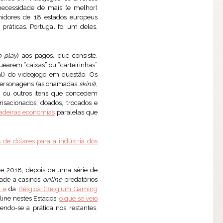
necessidade de mais (e melhor)
midores de 18 estados europeus
práticas. Portugal foi um deles,
o-play
) aos pagos, que consiste,
earem “caixas” ou “carteirinhas”
l) do videojogo em questão. Os
s personagens (as chamadas
skins
),
s ou outros itens que concedem
nsacionados, doados, trocados e
adeiras economias
paralelas que
 de dólares
para a indústria dos
 e 2018, depois de uma série de
dade a casinos
online
predatórios
 e
da
Bélgica (Belgium Gaming
line nestes Estados,
o que se veio
ndo-se a prática nos restantes.