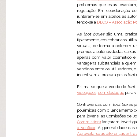
problemas que estas levantam,
regulação. Em coordenação com
juntaram-se em apelos às autori
tendo-se a
DECO – Associação Po
As
loot boxes
são uma prática 
tipicamente, em cobrar aos util
virtuais, de forma a obterem 
prémios aleatórios destas caix
apenas com valor cosmético e 
vantagens substanciais a quem 
vendidos entre os utilizadores, o
incentivam a procura pelas
loot
Estima-se que a venda de
loot
videojogos
,
com destaque
para v
Controvérsias com
loot boxes
já
polémicas com o lançamento d
para jovens, as Comissões de J
Commission)
lançaram investigaç
a verificar
. A generalidade das
Aproveita-se as diferenças entre 