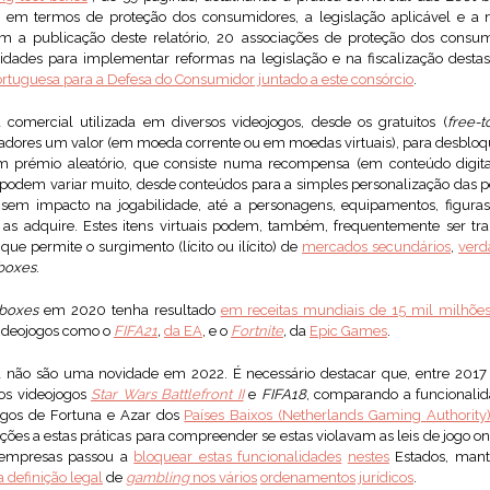
 em termos de proteção dos consumidores, a legislação aplicável e a 
 a publicação deste relatório, 20 associações de proteção dos consu
dades para implementar reformas na legislação e na fiscalização destas 
rtuguesa para a Defesa do Consumidor juntado a este consórcio
.
comercial utilizada em diversos videojogos, desde os gratuitos (
free-t
izadores um valor (em moeda corrente ou em moedas virtuais), para desbloqu
um prémio aleatório, que consiste numa recompensa (em conteúdo digita
as podem variar muito, desde conteúdos para a simples personalização da
sem impacto na jogabilidade, até a personagens, equipamentos, figura
as adquire. Estes itens virtuais podem, também, frequentemente ser tra
 que permite o surgimento (lícito ou ilícito) de
mercados secundários
,
verd
 boxes
.
 boxes
em 2020 tenha resultado
em receitas mundiais de 15 mil milhões
ideojogos como o
FIFA21
,
da EA
, e o
Fortnite
,
da
Epic Games
.
 não são uma novidade em 2022. É necessário destacar que, entre 2017
os videojogos
Star Wars Battlefront II
e
FIFA18
, comparando a funcionali
ogos de Fortuna e Azar dos
Países Baixos (Netherlands Gaming Authority)
ões a estas práticas para compreender se estas violavam as leis de jogo on
 empresas passou a
bloquear estas funcionalidades
nestes
Estados, mante
a definição legal
de
gambling
nos vários
ordenamentos jurídicos
.