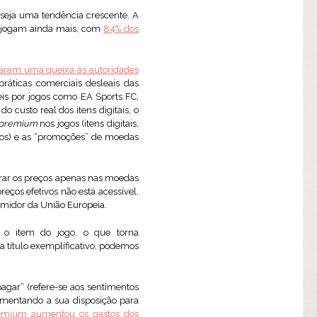
seja uma tendência crescente. A
s jogam ainda mais, com
84% dos
aram uma queixa às autoridades
áticas comerciais desleais das
eis por jogos como EA Sports FC,
 custo real dos itens digitais, o
premium
nos jogos (itens digitais,
gos) e as “promoções” de moedas
trar os preços apenas nas moedas
reços efetivos não está acessível,
umidor da União Europeia.
r o item do jogo, o que torna
a título exemplificativo, podemos
gar” (refere-se aos sentimentos
aumentando a sua disposição para
emium aumentou os gastos dos