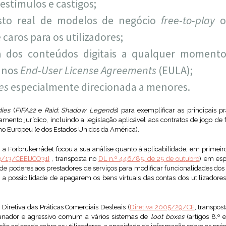
 estímulos e castigos;
sto real de modelos de negócio
free-to-play
caros para os utilizadores;
a dos conteúdos digitais a qualquer momento
s nos
End-User License Agreements
(EULA);
es
especialmente direcionada a menores.
dies
(
FIFA22
e
Raid: Shadow Legends
) para exemplificar as principais p
ento jurídico, incluindo a legislação aplicável aos contratos de jogo de
mo Europeu (e dos Estados Unidos da América).
a Forbrukerrådet focou a sua análise quanto à aplicabilidade, em primeiro 
93/13/CEE
[JCO31]
, transposta no
DL n.º 446/85, de 25 de outubro
) em esp
de poderes aos prestadores de serviços para modificar funcionalidades dos
possibilidade de apagarem os bens virtuais das contas dos utilizadores 
Diretiva das Práticas Comerciais Desleais (
Diretiva 2005/29/CE
, transpos
ganador e agressivo comum a vários sistemas de
loot boxes
(artigos 8.º 