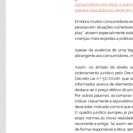
consumidores nos jogo
s, e que 
que era mais doloroso pagar em
Embora muitos consumidores esc
pessoas em situações vulneráveis
play” atraem especialmente estas
crianças mais expostas a prátic
Apesar da ausência de uma legi
abrangente aos consumidores, inc
Assim, no âmbito do direito s
ordenamento jurídico pelo Decret
Decreto-Lei n.º 57/2008), que 
informados acerca de elementos
destaca-se o preço efetivo do pr
Por outras palavras, as compras
indicar claramente a equivalên
deve estar indicado como é que e
O quadro jurídico europeu já pr
essas normas às novas realidad
recorrente e antiga. Só assim ser
de forma responsável e ética, se