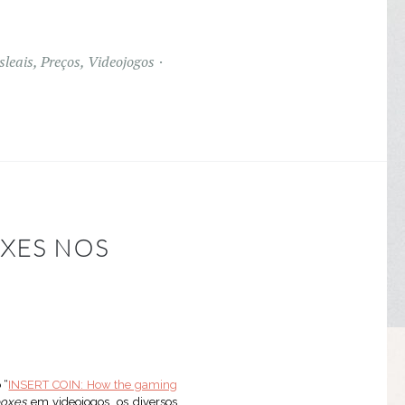
sleais
,
Preços
,
Videojogos
OXES NOS
 “
INSERT COIN: How the gaming
boxes
em videojogos, os diversos