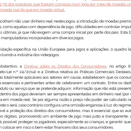
92,3% dos jogadores que fizeram compras num jogo por meio de moedas vir
 moeda real do que em moeda virtual.
olham não usar dinheiro real nestes jogos, a introdução de moedas premi
, como aquelas com dependência de jogo, dificuldades em controlar impulso
 últimas, já que não exigem uma compra inicial por parte dos pais. Esta b
as manipuladoras incorporadas em diversos jogos.
slação específica na União Europeia para jogos e aplicações, o quadro l
luindo a indústria dos videojogos.
ubstantivo, a
Diretiva sobre os Direitos dos Consumidores
, no artigo 6
o-Lei n.º 24/2014) e a Diretiva relativa às Práticas Comerciais Desleais,
são totalmente aplicáveis aos setores em causa, estabelecem que os con
 essenciais e pertinentes antes de celebrarem um contrato. Entre os d
oduto ou serviço que se pretende adquirir, informação que não está presente
 dentro dos jogos deveriam ser sempre apresentadas em dinheiro real (por 
cia em moeda real. Se por alguma razão o preço não puder ser calculado 
ste o será, caso contrário configura uma omissão enganosa à luz do regime 
evê a proteção dos direitos dos consumidores, mas é essencial que as a
es digitais, promovendo um ambiente de jogo mais justo e transparente,
á possível proteger os jogadores, especialmente as crianças, e garantir que
m colocar em risco o bem-estar financeiro dos seus consumidores.