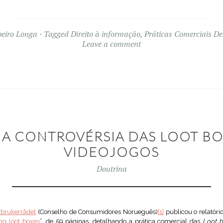
beiro Longa
Tagged
Direito à informação
,
Práticas Comerciais De
Leave a comment
 A CONTROVÉRSIA DAS LOOT B
VIDEOJOGOS
Doutrina
rbrukerrådet
(Conselho de Consumidores Norueguês)
[1]
publicou o relatório
ng loot boxes
”, de 59 páginas, detalhando a prática comercial das
Loot 