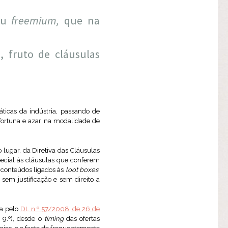
ou
freemium,
que na
, fruto de cláusulas
ráticas da indústria, passando de
 fortuna e azar na modalidade de
lugar, da Diretiva das Cláusulas
ecial às cláusulas que conferem
 conteúdos ligados às
loot boxes
,
sem justificação e sem direito a
ta pelo
DL n.º 57/2008, de 26 de
e 9.º), desde o
timing
das ofertas