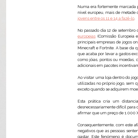
Numa era fortemente marcada pe
nível europeu, mais de metade 
jovens entre os 11 e 14 a fazê-lo
.
No passado dia 12 de setembro 
europeias
(Comissão Europeia e 
principais empresas de jogos on
Minecraft e Fortnite. A base da 
que acaba por levar a gastos ex
como jóias, pontos ou moedas, 
adicionais em pacotes incentiva
Ao visitar uma loja dentro do j
utilizadas no próprio jogo, sem q
exceto quando se adquirem moeda
Esta prática cria um distanc
desnecessariamente difícil para 
afirmar que um preço de 1.000 X 
Consequentemente, com este afa
negativos que as pessoas sentem
gastar. Este fenómeno é docu