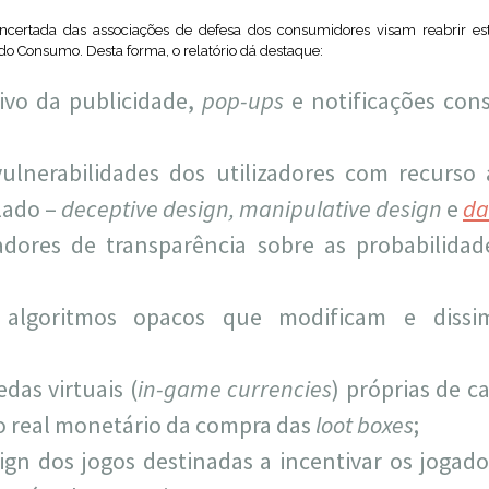
concertada das associações de defesa dos consumidores visam reabrir e
 do Consumo. Desta forma, o relatório dá destaque:
sivo da publicidade,
pop-ups
e notificações cons
ulnerabilidades dos utilizadores com recurso 
lado –
deceptive design, manipulative design
e
da
adores de transparência sobre as probabilidade
e algoritmos opacos que modificam e dissi
das virtuais (
in-game currencies
) próprias de c
o real monetário da compra das
loot boxes
;
sign dos jogos destinadas a incentivar os jogad