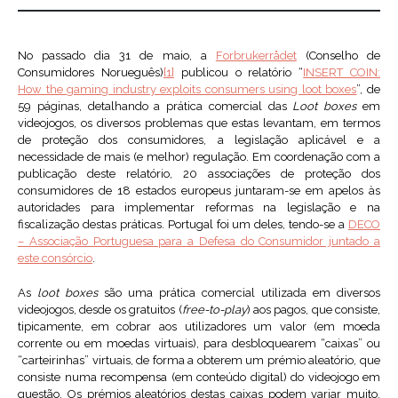
No passado dia 31 de maio, a
Forbrukerrådet
(Conselho de
Consumidores Norueguês)
[1]
publicou o relatório “
INSERT COIN:
How the gaming industry exploits consumers using loot boxes
”, de
59 páginas, detalhando a prática comercial das
Loot boxes
em
videojogos, os diversos problemas que estas levantam, em termos
de proteção dos consumidores, a legislação aplicável e a
necessidade de mais (e melhor) regulação. Em coordenação com a
publicação deste relatório, 20 associações de proteção dos
consumidores de 18 estados europeus juntaram-se em apelos às
autoridades para implementar reformas na legislação e na
fiscalização destas práticas. Portugal foi um deles, tendo-se a
DECO
– Associação Portuguesa para a Defesa do Consumidor juntado a
este consórcio
.
As
loot boxes
são uma prática comercial utilizada em diversos
videojogos, desde os gratuitos (
free-to-play
) aos pagos, que consiste,
tipicamente, em cobrar aos utilizadores um valor (em moeda
corrente ou em moedas virtuais), para desbloquearem “caixas” ou
“carteirinhas” virtuais, de forma a obterem um prémio aleatório, que
consiste numa recompensa (em conteúdo digital) do videojogo em
questão. Os prémios aleatórios destas caixas podem variar muito,