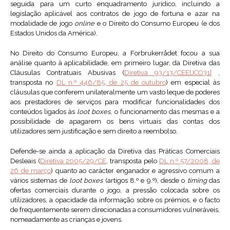
seguida para um curto enquadramento jurídico, incluindo a
legislação aplicável aos contratos de jogo de fortuna e azar na
modalidade de jogo
online
e o Direito do Consumo Europeu (e dos
Estados Unidos da América).
No Direito do Consumo Europeu, a Forbrukerrådet focou a sua
análise quanto à aplicabilidade, em primeiro lugar, da Diretiva das
Cláusulas Contratuais Abusivas (
Diretiva 93/13/CEE
[JCO31]
,
transposta no
DL n.º 446/85, de 25 de outubro
) em especial às
cláusulas que conferem unilateralmente um vasto leque de poderes
aos prestadores de serviços para modificar funcionalidades dos
conteúdos ligados às
loot boxes
, o funcionamento das mesmas e a
possibilidade de apagarem os bens virtuais das contas dos
utilizadores sem justificação e sem direito a reembolso.
Defende-se ainda a aplicação da Diretiva das Práticas Comerciais
Desleais (
Diretiva 2005/29/CE
, transposta pelo
DL n.º 57/2008, de
26 de março
) quanto ao carácter enganador e agressivo comum a
vários sistemas de
loot boxes
(artigos 8.º e 9.º), desde o
timing
das
ofertas comerciais durante o jogo, a pressão colocada sobre os
utilizadores, a opacidade da informação sobre os prémios, e o facto
de frequentemente serem direcionadas a consumidores vulneráveis,
nomeadamente as crianças e jovens.