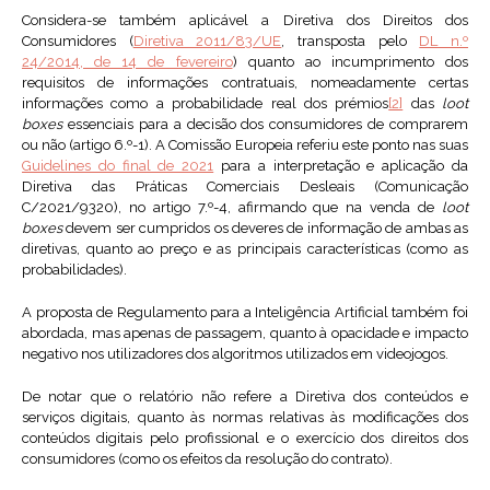
Considera-se também aplicável a Diretiva dos Direitos dos
Consumidores (
Diretiva 2011/83/UE
, transposta pelo
DL n.º
24/2014, de 14 de fevereiro
) quanto ao incumprimento dos
requisitos de informações contratuais, nomeadamente certas
informações como a probabilidade real dos prémios
[2]
das
loot
boxes
essenciais para a decisão dos consumidores de comprarem
ou não (artigo 6.º-1). A Comissão Europeia referiu este ponto nas suas
Guidelines do final de 2021
para a interpretação e aplicação da
Diretiva das Práticas Comerciais Desleais (Comunicação
C/2021/9320), no artigo 7.º-4, afirmando que na venda de
loot
boxes
devem ser cumpridos os deveres de informação de ambas as
diretivas, quanto ao preço e as principais características (como as
probabilidades).
A proposta de Regulamento para a Inteligência Artificial também foi
abordada, mas apenas de passagem, quanto à opacidade e impacto
negativo nos utilizadores dos algoritmos utilizados em videojogos.
De notar que o relatório não refere a Diretiva dos conteúdos e
serviços digitais, quanto às normas relativas às modificações dos
conteúdos digitais pelo profissional e o exercício dos direitos dos
consumidores (como os efeitos da resolução do contrato).