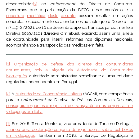
despercebidas
[3]
ao
enforcement
do Direito de Consumo.
Esperemos que a participação da DECO neste consórcio e a
cobertura
mediática
deste
assunto
possam resultar em ações
concretas, especialmente se atendermos ao facto que o Decreto-Lei
n.º 119-G/2021, de 10 de dezembro, apenas transpôs parcialmente a
Diretiva 2019/2161 (Diretiva Omnibus), existindo assim uma janela
de oportunidade para inserir reformas nos diplomas nacionais,
acompanhando a transposição das medidas em falta.
[1]
Organização de defesa dos direitos dos consumidores
noruegueses, sob a alçada da Autoridade do Consumidor
Norueguês
, autoridade administrativa semelhante a uma entidade
reguladora independente em Portugal.
[2]
A
Autoridade da Concorrência Italiana
(AGCM), com competência
para o
enforcement
da Diretiva da Práticas Comerciais Desleais,
conseguiu impor este requisito de transparência às empresas de
videojogos em Itália
.
[3]
Em 2018, Teresa Monteiro, vice-presidente do Turismo Portugal,
assinou uma declaração conjunta de reguladores sobre loot boxes
em videojogos
. Também em 2018, o Serviço de Regulação e