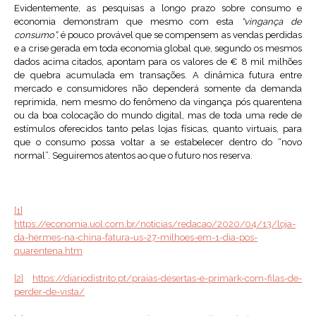
Evidentemente, as pesquisas a longo prazo sobre consumo e
economia demonstram que mesmo com esta
“vingança de
consumo”,
é pouco provável que se compensem as vendas perdidas
e a crise gerada em toda economia global que, segundo os mesmos
dados acima citados, apontam para os valores de € 8 mil milhões
de quebra acumulada em transações. A dinâmica futura entre
mercado e consumidores não dependerá somente da demanda
reprimida, nem mesmo do fenômeno da vingança pós quarentena
ou da boa colocação do mundo digital, mas de toda uma rede de
estímulos oferecidos tanto pelas lojas físicas, quanto virtuais, para
que o consumo possa voltar a se estabelecer dentro do “novo
normal”. Seguiremos atentos ao que o futuro nos reserva.
[1]
https://economia.uol.com.br/noticias/redacao/2020/04/13/loja-
da-hermes-na-china-fatura-us-27-milhoes-em-1-dia-pos-
quarentena.htm
[2]
https://diariodistrito.pt/praias-desertas-e-primark-com-filas-de-
perder-de-vista/