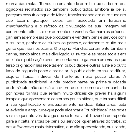
marca das malas. Temos, no entanto, de admitir que cada um dos
jogadores retratados são também publicitados. Embora já de si,
pareçam possuir o toque de Midas, transformando em ouro tudo em
que tocam, qualquer deles tem associado um fortíssimo
merchandising
e o reforço da divulgação da sua imagem vai
certamente refletir-se em aumento de vendas. Ganham os próprios,
ganham as empresas que produzem e vendem bens e serviços com
o seu selo, ganham os clubes, os países e, certamente, muito mais
gente que não nos ocorre. O próprio Mundial, certamente também
ganha, sendo ainda mais divulgado. O Twitter e as redes sociais em
que foto e publicação circulam, certamente ganham em visitas, que
terão originado mais receitas em publicidade e outras. Este é o outro
lado, do segundo ponto a assinalar. A publicidade tornou-se difusa,
esquiva, fluída, indireta, de fronteiras muito pouco claras. A
publicidade tradicional, ainda predominante na primeira década
deste século, não só está a cair em desuso, como é acompanhada
por novas formas que seriam muito difíceis de prever há algum
tempo e que apresentam contornos pouco nítidos, que tornam difícil
a sua qualificação e enquadramento jurídico. Salienta-se, pela
relevância e amplitude que pode alcançar a “publicidade” nas redes
sociais, quer através de algo que se torna viral, trazendo de repente
para a ribalta marcas de bens ou serviços, quer através do trabalho
dos
influencers
, mais sistemático, que vão apresentando, ou usando,