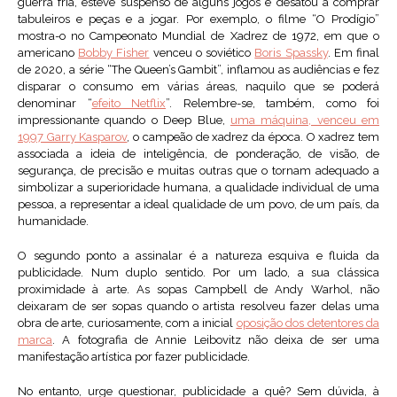
guerra fria, esteve suspenso de alguns jogos e desatou a comprar
tabuleiros e peças e a jogar. Por exemplo, o filme “O Prodígio”
mostra-o no Campeonato Mundial de Xadrez de 1972, em que o
americano
Bobby Fisher
venceu o soviético
Boris Spassky
. Em final
de 2020, a série “The Queen’s Gambit”, inflamou as audiências e fez
disparar o consumo em várias áreas, naquilo que se poderá
denominar “
efeito Netflix
”. Relembre-se, também, como foi
impressionante quando o Deep Blue,
uma máquina, venceu em
1997 Garry Kasparov
, o campeão de xadrez da época. O xadrez tem
associada a ideia de inteligência, de ponderação, de visão, de
segurança, de precisão e muitas outras que o tornam adequado a
simbolizar a superioridade humana, a qualidade individual de uma
pessoa, a representar a ideal qualidade de um povo, de um país, da
humanidade.
O segundo ponto a assinalar é a natureza esquiva e fluida da
publicidade. Num duplo sentido. Por um lado, a sua clássica
proximidade à arte. As sopas Campbell de Andy Warhol, não
deixaram de ser sopas quando o artista resolveu fazer delas uma
obra de arte, curiosamente, com a inicial
oposição dos detentores da
marca
. A fotografia de Annie Leibovitz não deixa de ser uma
manifestação artística por fazer publicidade.
No entanto, urge questionar, publicidade a quê? Sem dúvida, à