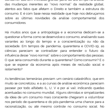
das mudanças inerentes ao “novo normal” da realidade global,
atentos aos fatos que afetam o Direito e também a estrutura do
consumo. E é com base nessa realidade que hoje nos debruçamos
sobre as últimas novidades da análise comportamental dos
consumidores.
Há muitos anos que a antropologia e a economia dedicam-se a
questionar a forma como se desenvolve o consumo, analisando suas
variantes ao longo do tempo e a conscientização ou não da
sociedade. Em tempos de pandemia, quarentena e COVID-19, as
ciências pareciam se contradizer para entender o futuro da
influência desse “novo normal” sobre o comportamento das pessoas.
O que seria consumido durante a quarentena? Como consumir? E o
que se esperar da economia após meses de reclusão social e
isolamento?
As tendências temerárias previam um cenário catastrófico, que em
muito se concretizou, e a as curvas de análise econômica pareciam
passear por todo alfabeto (L, U, V e por aí vai), indicando quedas
acentuadas no consumo mundial. Alguns otimistas e simpatizantes
da ideia de um consumo mais consciente chegaram a vislumbrar
nos período de quarentena e do pós-pandemia uma chance para a
racionalização, ou até mesmo controle no consumo social. No