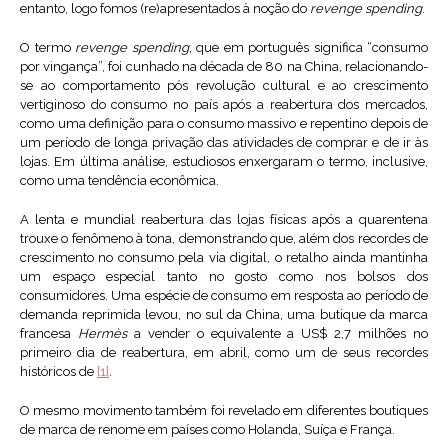
entanto, logo fomos (re)apresentados à noção do
revenge spending
.
O termo
revenge spending
, que em português significa “consumo
por vingança”, foi cunhado na década de 80 na China, relacionando-
se ao comportamento pós revolução cultural e ao crescimento
vertiginoso do consumo no país após a reabertura dos mercados,
como uma definição para o consumo massivo e repentino depois de
um período de longa privação das atividades de comprar e de ir às
lojas. Em última análise, estudiosos enxergaram o termo, inclusive,
como uma tendência econômica.
A lenta e mundial reabertura das lojas físicas após a quarentena
trouxe o fenômeno à tona, demonstrando que, além dos recordes de
crescimento no consumo pela via digital, o retalho ainda mantinha
um espaço especial tanto no gosto como nos bolsos dos
consumidores. Uma espécie de consumo em resposta ao período de
demanda reprimida levou, no sul da China, uma butique da marca
francesa
Hermès
a vender o equivalente a US$ 2,7 milhões no
primeiro dia de reabertura, em abril, como um de seus recordes
históricos de
[1]
.
O mesmo movimento também foi revelado em diferentes boutiques
de marca de renome em países como Holanda, Suíça e França.