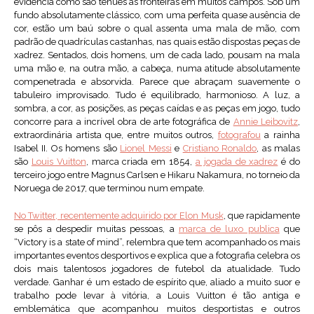
evidencia como são ténues as fronteiras em muitos campos. Sob um
fundo absolutamente clássico, com uma perfeita quase ausência de
cor, estão um baú sobre o qual assenta uma mala de mão, com
padrão de quadrículas castanhas, nas quais estão dispostas peças de
xadrez. Sentados, dois homens, um de cada lado, pousam na mala
uma mão e, na outra mão, a cabeça, numa atitude absolutamente
compenetrada e absorvida. Parece que abraçam suavemente o
tabuleiro improvisado. Tudo é equilibrado, harmonioso. A luz, a
sombra, a cor, as posições, as peças caídas e as peças em jogo, tudo
concorre para a incrível obra de arte fotográfica de
Annie Leibovitz
,
extraordinária artista que, entre muitos outros,
fotografou
a rainha
Isabel II. Os homens são
Lionel Messi
e
Cristiano Ronaldo
, as malas
são
Louis Vuitton
, marca criada em 1854,
a jogada de xadrez
é do
terceiro jogo entre Magnus Carlsen e Hikaru Nakamura, no torneio da
Noruega de 2017, que terminou num empate.
No Twitter, recentemente adquirido por Elon Musk
, que rapidamente
se pôs a despedir muitas pessoas, a
marca de luxo publica
que
“Victory is a state of mind”, relembra que tem acompanhado os mais
importantes eventos desportivos e explica que a fotografia celebra os
dois mais talentosos jogadores de futebol da atualidade. Tudo
verdade. Ganhar é um estado de espírito que, aliado a muito suor e
trabalho pode levar à vitória, a Louis Vuitton é tão antiga e
emblemática que acompanhou muitos desportistas e outros