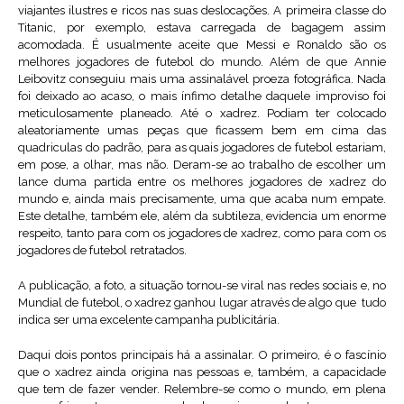
viajantes ilustres e ricos nas suas deslocações. A primeira classe do
Titanic, por exemplo, estava carregada de bagagem assim
acomodada. É usualmente aceite que Messi e Ronaldo são os
melhores jogadores de futebol do mundo. Além de que Annie
Leibovitz conseguiu mais uma assinalável proeza fotográfica. Nada
foi deixado ao acaso, o mais ínfimo detalhe daquele improviso foi
meticulosamente planeado. Até o xadrez. Podiam ter colocado
aleatoriamente umas peças que ficassem bem em cima das
quadriculas do padrão, para as quais jogadores de futebol estariam,
em pose, a olhar, mas não. Deram-se ao trabalho de escolher um
lance duma partida entre os melhores jogadores de xadrez do
mundo e, ainda mais precisamente, uma que acaba num empate.
Este detalhe, também ele, além da subtileza, evidencia um enorme
respeito, tanto para com os jogadores de xadrez, como para com os
jogadores de futebol retratados.
A publicação, a foto, a situação tornou-se viral nas redes sociais e, no
Mundial de futebol, o xadrez ganhou lugar através de algo que tudo
indica ser uma excelente campanha publicitária.
Daqui dois pontos principais há a assinalar. O primeiro, é o fascínio
que o xadrez ainda origina nas pessoas e, também, a capacidade
que tem de fazer vender. Relembre-se como o mundo, em plena