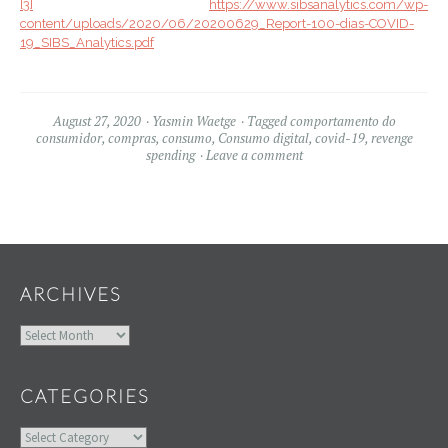
[3]
https://www.sibsanalytics.com/wp-
content/uploads/2020/06/20200629_Report-100-dias-COVID-
19_SIBS_Analytics.pdf
August 27, 2020
Yasmin Waetge
Tagged
comportamento do
consumidor
,
compras
,
consumo
,
Consumo digital
,
covid-19
,
revenge
spending
Leave a comment
Widgets
ARCHIVES
Archives
CATEGORIES
Categories