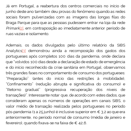
Já em Portugal, a reabertura dos centros comerciais no início de
junho deste ano também deu provas do fenômeno quando as redes
sociais foram pulverizadas com as imagens das longas filas do
Braga Parque para que as pessoas pudessem entrar na loja da rede
Primark
[2]
, em contraposição ao imediatamente anterior período de
ruas vazias e isolamento.
Ademais, os dados divulgados pelo último relatório da SIBS
Analytics
[3]
demonstrou ainda a recomposição dos gastos dos
portugueses após completos 100 dias da pandemia, onde declara
que “volvidos 100 dias desde a declaração de estado de emergência
e do início reconhecido da crise sanitária em Portugal, observamos
três grandes fases no comportamento de consumo dos portugueses:
“Preparação” (antes do início das restrições à mobilidade),
“Confinamento” (redução abrupta e significativa do consumo) e
“Retorno gradual” (progressiva recuperação dos níveis de
transações)”. Interessante notar que, de acordo com estes dados, que
consideram apenas os números de operações em canais SIBS, o
valor médio de transação realizada pelos portugueses no período
pós-pandemia (1 a 25 junho) é inclusive superior em € 3,2 ao que era
anteriormente, no período normal de consumo (média de janeiro e
fevereiro), quando fixava-se na faixa de € 42,6.