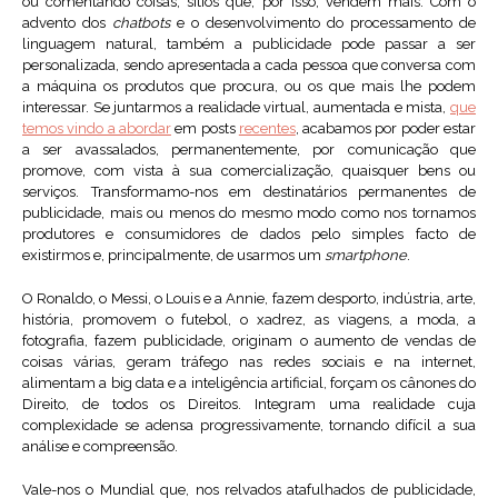
ou comentando coisas, sítios que, por isso, vendem mais. Com o
advento dos
chatbots
e o desenvolvimento do processamento de
linguagem natural, também a publicidade pode passar a ser
personalizada, sendo apresentada a cada pessoa que conversa com
a máquina os produtos que procura, ou os que mais lhe podem
interessar. Se juntarmos a realidade virtual, aumentada e mista,
que
temos vindo a abordar
em posts
recentes
, acabamos por poder estar
a ser avassalados, permanentemente, por comunicação que
promove, com vista à sua comercialização, quaisquer bens ou
serviços. Transformamo-nos em destinatários permanentes de
publicidade, mais ou menos do mesmo modo como nos tornamos
produtores e consumidores de dados pelo simples facto de
existirmos e, principalmente, de usarmos um
smartphone
.
O Ronaldo, o Messi, o Louis e a Annie, fazem desporto, indústria, arte,
história, promovem o futebol, o xadrez, as viagens, a moda, a
fotografia, fazem publicidade, originam o aumento de vendas de
coisas várias, geram tráfego nas redes sociais e na internet,
alimentam a big data e a inteligência artificial, forçam os cânones do
Direito, de todos os Direitos. Integram uma realidade cuja
complexidade se adensa progressivamente, tornando difícil a sua
análise e compreensão.
Vale-nos o Mundial que, nos relvados atafulhados de publicidade,