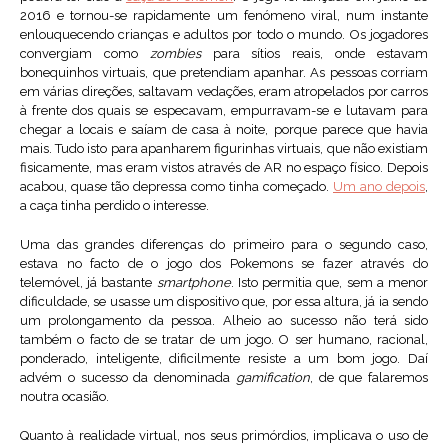
2016 e tornou-se rapidamente um fenómeno viral, num instante
enlouquecendo crianças e adultos por todo o mundo. Os jogadores
convergiam como
zombies
para sítios reais, onde estavam
bonequinhos virtuais, que pretendiam apanhar. As pessoas corriam
em várias direções, saltavam vedações, eram atropelados por carros
à frente dos quais se especavam, empurravam-se e lutavam para
chegar a locais e saíam de casa à noite, porque parece que havia
mais. Tudo isto para apanharem figurinhas virtuais, que não existiam
fisicamente, mas eram vistos através de AR no espaço físico. Depois
acabou, quase tão depressa como tinha começado.
Um ano depois
,
a caça tinha perdido o interesse.
Uma das grandes diferenças do primeiro para o segundo caso,
estava no facto de o jogo dos Pokemons se fazer através do
telemóvel, já bastante
smartphone
. Isto permitia que, sem a menor
dificuldade, se usasse um dispositivo que, por essa altura, já ia sendo
um prolongamento da pessoa. Alheio ao sucesso não terá sido
também o facto de se tratar de um jogo. O ser humano, racional,
ponderado, inteligente, dificilmente resiste a um bom jogo. Daí
advém o sucesso da denominada
gamification
, de que falaremos
noutra ocasião.
Quanto à realidade virtual, nos seus primórdios, implicava o uso de