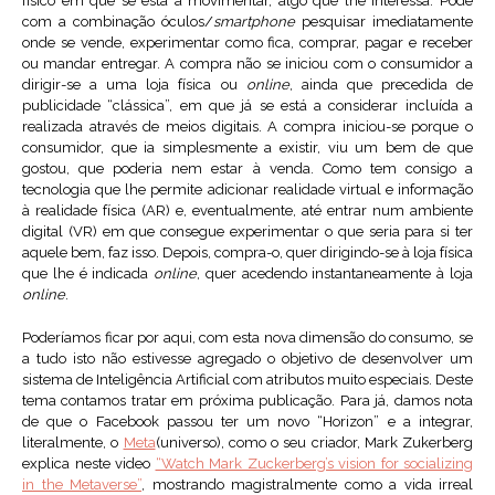
físico em que se está a movimentar, algo que lhe interessa. Pode
com a combinação óculos/
smartphone
pesquisar imediatamente
onde se vende, experimentar como fica, comprar, pagar e receber
ou mandar entregar. A compra não se iniciou com o consumidor a
dirigir-se a uma loja física ou
online
, ainda que precedida de
publicidade “clássica”, em que já se está a considerar incluída a
realizada através de meios digitais. A compra iniciou-se porque o
consumidor, que ia simplesmente a existir, viu um bem de que
gostou, que poderia nem estar à venda. Como tem consigo a
tecnologia que lhe permite adicionar realidade virtual e informação
à realidade física (AR) e, eventualmente, até entrar num ambiente
digital (VR) em que consegue experimentar o que seria para si ter
aquele bem, faz isso. Depois, compra-o, quer dirigindo-se à loja física
que lhe é indicada
online
, quer acedendo instantaneamente à loja
online
.
Poderíamos ficar por aqui, com esta nova dimensão do consumo, se
a tudo isto não estivesse agregado o objetivo de desenvolver um
sistema de Inteligência Artificial com atributos muito especiais. Deste
tema contamos tratar em próxima publicação. Para já, damos nota
de que o Facebook passou ter um novo “Horizon” e a integrar,
literalmente, o
Meta
(universo), como o seu criador, Mark Zukerberg
explica neste video
“Watch Mark Zuckerberg’s vision for socializing
in the Metaverse”
, mostrando magistralmente como a vida irreal