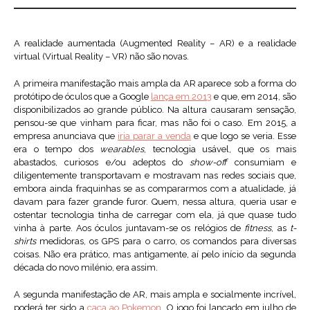
A realidade aumentada (Augmented Reality – AR) e a realidade
virtual (Virtual Reality – VR) não são novas.
A primeira manifestação mais ampla da AR aparece sob a forma do
protótipo de óculos que a Google
lança em 2013
e que, em 2014, são
disponibilizados ao grande público. Na altura causaram sensação,
pensou-se que vinham para ficar, mas não foi o caso. Em 2015, a
empresa anunciava que
iria parar a venda
e que logo se veria. Esse
era o tempo dos
wearables
, tecnologia usável, que os mais
abastados, curiosos e/ou adeptos do
show-off
consumiam e
diligentemente transportavam e mostravam nas redes sociais que,
embora ainda fraquinhas se as compararmos com a atualidade, já
davam para fazer grande furor. Quem, nessa altura, queria usar e
ostentar tecnologia tinha de carregar com ela, já que quase tudo
vinha à parte. Aos óculos juntavam-se os relógios de
fitness
, as
t-
shirts
medidoras, os GPS para o carro, os comandos para diversas
coisas. Não era prático, mas antigamente, aí pelo início da segunda
década do novo milénio, era assim.
A segunda manifestação de AR, mais ampla e socialmente incrível,
poderá ter sido a
caça ao Pokemon
. O jogo foi lançado em julho de