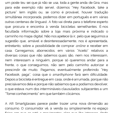
um poste (eu sei que já não se usa, toda a gente anda de Gira, mas
para este exemplo não serve), dizemos “Hey Facebook, take a
picture” (em inglês ou, se como é provável, houver tradução
simultânea incorporada, podemos dizer em português e em várias
outras centenas de línguas). A foto vai direta para o telefone esperto
que procura e encontra à venda bicicletas semelhantes. É-nos
facultada informação sobre a loja mais próxima e indicado o
caminho no mapa digital. Não nos apetece lá ir, pelo que seguimos a
sugestão que, amável e desinteressadamente, nos é apresentada,
entretanto, sobre a possibilidade de comprar
online
e receber em
casa. Carregamos, aborrecidos, em vários “Aceito” relativos a
diversas coisas que não sabemos quais são, nem nos interessam,
nem interessam a ninguém, porque só queremos andar para a
frente, o que conseguimos, não sem pelo caminho autorizar e
prescindir de muito. Pagamos, eventualmente proferindo “Hey
Facebook, paga”, coisa que o
smarthphone
fará sem dificuldade.
Depois a bicicleta é entregue em casa, onde é arrumada, porque não
precisávamos dela e porque não sabíamos que a podíamos devolver,
o que estava num dos intermináveis clausulados subjacentes a um
“Tomei conhecimento” em que também clicámos.
A AR Smartglasses parece poder trazer uma nova dimensão ao
consumo. O consumidor vê, à venda ou simplesmente no espaço