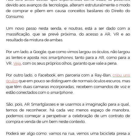
devido aos avanços da tecnologia, alteram estruturalmente o modo
de comprar e põem em causa conceitos basilares do Direito do
Consumo.
Um novo passo nesta senda, e noutras, está a ser dado com a
massificação, que se prevê próxima, do acesso a AR, VR e ao
resultado da mistura de ambas.
Por um lado, a Google, que como vimos largou os óculos, não largou
as lentes e aposta nos
smartphones
, tanto para a AR, como para a
VR.
Veja
, com os seus próprios olhos, garanto que vale a pena.
Por outro lado, o Facebook, em parceria com a Ray-Ban,
criou uns
óculos
que em pouco se distinguem de normais óculos escuros, mas
que têm duas camaras incorporadas, recebem comandos de voz e
estão conectados com o
smartphone
.
São, pois, AR Smartglasses e se usarmos a imaginação para a qual,
temos de reconhecer, há cada vez menos espaço de manobra,
podemos começar a perspetivar a celebração de um contrato de
compra e venda de um bem neste contexto.
Poderá ser algo como: vamos na rua, vemos uma bicicleta presa a