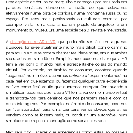
uma espécie de óculos de mergulho e começou por ser usada em
parques temáticos, dando-nos a ilusão de que estávamos
efetivamente numa pista de corridas, numa montanha russa ou no
espaço. Em usos mais profissionais ou culturais permitia, por
exemplo, visitar uma casa ainda em projeto do arquiteto, a um
monumento ou museu. Era uma espécie de 3D, revista e melhorada.
A
distinção entre AR e VR
, que podia não ser fácil em algumas
situações, torna-se atualmente muito mais difícil, com o caminho
para aquilo a que se poderá chamar realidade mista, em que ambas
são usadas em simultâneo. Simplificando, podemos dizer que a AR
tem a ver com o mundo real e acrescenta-lhe coisas do mundo
virtual. Por exemplo, no âmbito do consumo, acontece quando
“pegamos” num móvel que vimos
online
e o “experimentamos” na
casa real em que estamos, ou fazemos qualquer outra experiência
de “ver como fica” aquilo que queremos comprar. Continuando a
simplificar, podemos dizer que a VR tem a ver com o mundo virtual
e transporta-nos para cenários que nos parecem reais e com os
quais interagimos. Por exemplo, no âmbito do consumo, podemos
ser “transportados” para uma loja para ver os objetos que ali se
vendem como se fossem reais, ou conduzir um automóvel num
simulador que replica a condução como seria na estrada.
Não será difícil aceitar que experiências como estas, só possíveis