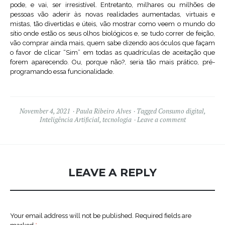
pode, e vai, ser irresistível. Entretanto, milhares ou milhões de
pessoas vão aderir às novas realidades aumentadas, virtuais e
mistas, tão divertidas e úteis, vão mostrar como veem o mundo do
sítio onde estão os seus olhos biológicos e, se tudo correr de feição,
vão comprar ainda mais, quem sabe dizendo aos óculos que façam
o favor de clicar “Sim” em todas as quadrículas de aceitação que
forem aparecendo. Ou, porque não?, seria tão mais prático, pré-
programando essa funcionalidade.
November 4, 2021
Paula Ribeiro Alves
Tagged
Consumo digital
,
Inteligência Artificial
,
tecnologia
Leave a comment
LEAVE A REPLY
Your email address will not be published.
Required fields are